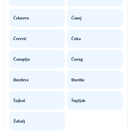
Čelarevo
Čenej
Čerević
Čoka
Čonoplja
Čurug
Đurđevo
Đurđin
Šajkaš
Šupljak
Žabalj