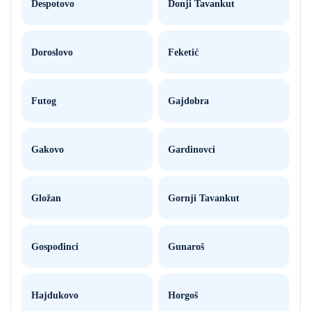
Despotovo
Donji Tavankut
Doroslovo
Feketić
Futog
Gajdobra
Gakovo
Gardinovci
Gložan
Gornji Tavankut
Gospođinci
Gunaroš
Hajdukovo
Horgoš