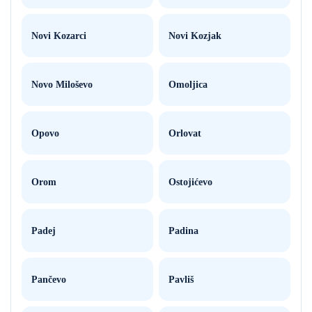
Novi Kozarci
Novi Kozjak
Novo Miloševo
Omoljica
Opovo
Orlovat
Orom
Ostojićevo
Padej
Padina
Pančevo
Pavliš