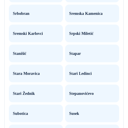
Srbobran
Sremska Kamenica
Sremski Karlovci
Srpski Miletić
Stanišić
Stapar
Stara Moravica
Stari Ledinci
Stari Žednik
Stepanovićevo
Subotica
Susek