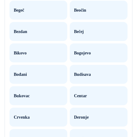
Begeč
Beočin
Bezdan
Bečej
Bikovo
Bogojevo
Bođani
Budisava
Bukovac
Centar
Crvenka
Deronje