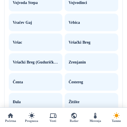
Vojvoda Stepa
Vojvodinci
Vračev Gaj
Vrbica
Vršac
Vršački Breg
Vršački Breg (Gudurički Vrh)
Zrenjanin
Čenta
Čestereg
Đala
Žitište
Početna
Prognoza
Vesti
Radar
Merenja
Tamno