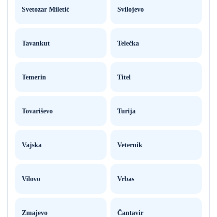
Svetozar Miletić
Svilojevo
Tavankut
Telečka
Temerin
Titel
Tovariševo
Turija
Vajska
Veternik
Vilovo
Vrbas
Zmajevo
Čantavir