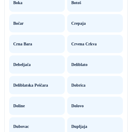
Boka
Botoš
Bočar
Crepaja
Crna Bara
Crvena Crkva
Debeljača
Deliblato
Deliblatska Peščara
Dobrica
Doline
Dolovo
Dubovac
Dupljaja