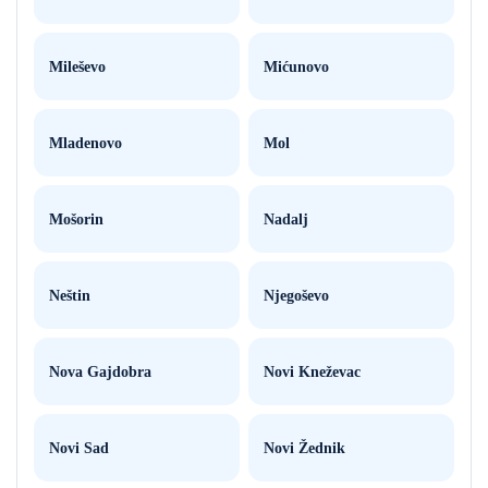
Mileševo
Mićunovo
Mladenovo
Mol
Mošorin
Nadalj
Neštin
Njegoševo
Nova Gajdobra
Novi Kneževac
Novi Sad
Novi Žednik