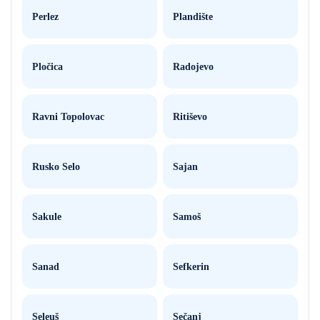
Perlez
Plandište
Pločica
Radojevo
Ravni Topolovac
Ritiševo
Rusko Selo
Sajan
Sakule
Samoš
Sanad
Sefkerin
Seleuš
Sečanj