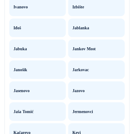
Ivanovo
Izbište
Iđoš
Jablanka
Jabuka
Jankov Most
Janošik
Jarkovac
Jasenovo
Jazovo
Jaša Tomić
Jermenovci
Kačarevo
Kevi