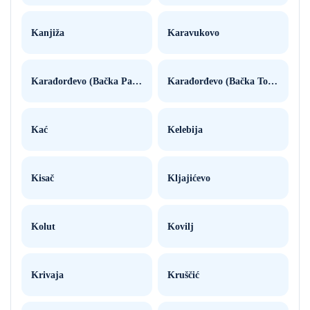
Kanjiža
Karavukovo
Karađorđevo (Bačka Palanka)
Karađorđevo (Bačka Topola)
Kać
Kelebija
Kisač
Kljajićevo
Kolut
Kovilj
Krivaja
Kruščić