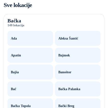
Sve lokacije
Bačka
149 lokacija
Ada
Aleksa Šantić
Apatin
Bajmok
Bajša
Banoštor
Bač
Bačka Palanka
Bačka Topola
Bački Breg