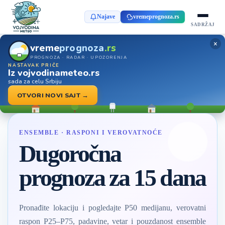
Najave
vremeprognoza.rs
SADRŽAJ
×
vreme
prognoza
.rs
PROGNOZA · RADAR · UPOZORENJA
NASTAVAK PRIČE
Iz vojvodinameteo.rs
sada za celu Srbiju
OTVORI NOVI SAJT →
ENSEMBLE · RASPONI I VEROVATNOĆE
Dugoročna
prognoza za 15 dana
Pronađite lokaciju i pogledajte P50 medijanu, verovatni
raspon P25–P75, padavine, vetar i pouzdanost ensemble