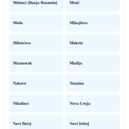
Melenci (Banja Rusanda)
Mesić
Međa
Mihajlovo
Miletićevo
Mokrin
Mramorak
Mužlja
Nakovo
Neuzina
Nikolinci
Nova Crnja
Novi Bečej
Novi Itebej