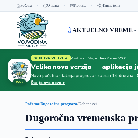
Početna
O nama
Kontakt
Tamna tema
AKTUELNO VREME
Android · VojvodinaMeteo V2.0
★ NOVA VERZIJA
Velika nova verzija — aplikacija 
Nova početna · tačnija prognoza · satna i 14-dnevna ·
V2.0
Šta je sve novo ▾
Početna
/
Dugoročna prognoza
/
Dobanovci
Dugoročna vremenska pr