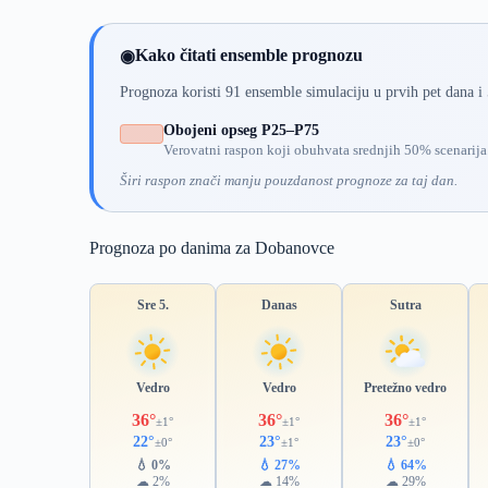
Kako čitati ensemble prognozu
◉
Prognoza koristi 91 ensemble simulaciju u prvih pet dana i
Obojeni opseg P25–P75
Verovatni raspon koji obuhvata srednjih 50% scenarija
Širi raspon znači manju pouzdanost prognoze za taj dan.
Prognoza po danima za Dobanovce
Sre 5.
Danas
Sutra
Vedro
Vedro
Pretežno vedro
36°
36°
36°
±1°
±1°
±1°
22°
23°
23°
±0°
±1°
±0°
💧 0%
💧 27%
💧 64%
☁ 2%
☁ 14%
☁ 29%