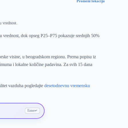
Promeni lokaciju
u vrednost.
ju vrednost, dok opseg P25–P75 pokazuje srednjih 50%
orske visine, u beogradskom regionu. Prema popisu iz
simuma i lokalne količine padavina. Za svih 15 dana
alitet vazduha pogledajte
desetodnevnu vremensku
Enter
↵