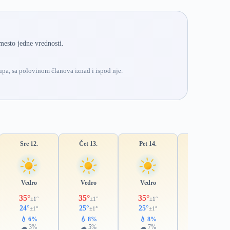
mesto jedne vrednosti.
pa, sa polovinom članova iznad i ispod nje.
Sre 12.
Čet 13.
Pet 14.
Sub 15.
Vedro
Vedro
Vedro
Vedro
35°
35°
35°
35°
±1°
±1°
±1°
±1°
24°
25°
25°
24°
±1°
±1°
±1°
±1°
💧 6%
💧 8%
💧 8%
💧 10%
☁ 3%
☁ 5%
☁ 7%
☁ 6%