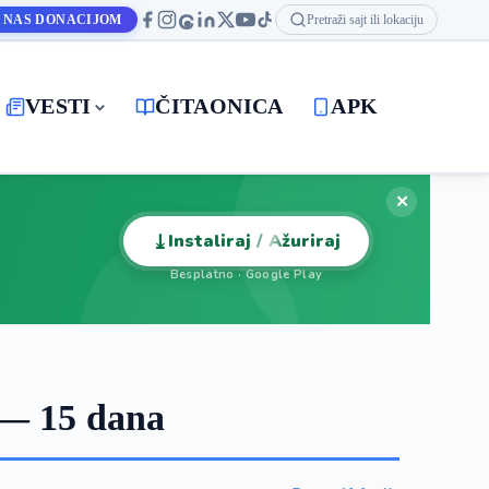
 NAS DONACIJOM
Pretraži sajt ili lokaciju
VESTI
ČITAONICA
APK
✕
⤓
Instaliraj / Ažuriraj
Besplatno · Google Play
 — 15 dana