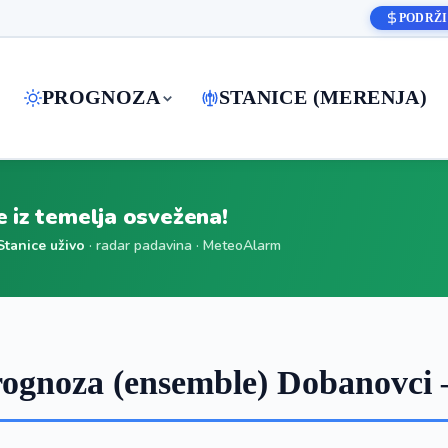
PODRŽI
PROGNOZA
STANICE (MERENJA)
je iz temelja osvežena!
Stanice uživo
· radar padavina · MeteoAlarm
ognoza (ensemble) Dobanovci