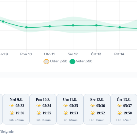
Ned 9.8.
Pon 10.8.
Uto 11.8.
Sre 12.8.
Čet 13.8.
05:33
05:34
05:35
05:36
05:37
19:56
19:55
19:53
19:52
19:50
14h 23min
14h 20min
14h 18min
14h 15min
14h 12min
/Belgrade.