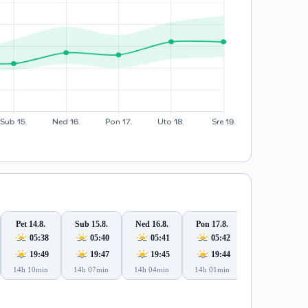
Pet 14.8.
Sub 15.8.
Ned 16.8.
Pon 17.8.
Uto 18.8.
05:38
05:40
05:41
05:42
05:43
19:49
19:47
19:45
19:44
19:42
14h 10min
14h 07min
14h 04min
14h 01min
13h 59min