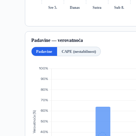
Sre 5.
Danas
Sutra
Sub 8.
Padavine — verovatnoća
Padavine
CAPE (nestabilnost)