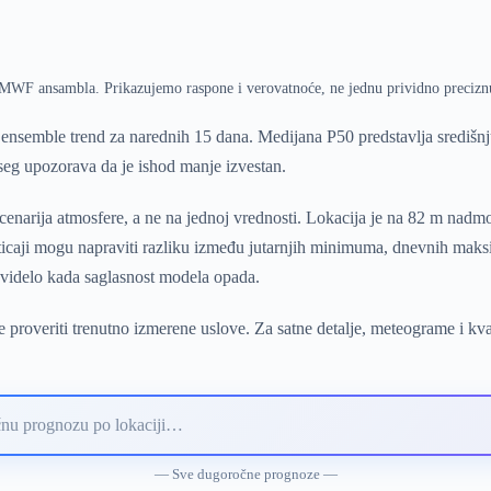
ECMWF ansambla. Prikazujemo raspone i verovatnoće, ne jednu prividno precizn
semble trend za narednih 15 dana. Medijana P50 predstavlja središn
pseg upozorava da je ishod manje izvestan.
narija atmosfere, a ne na jednoj vrednosti. Lokacija je na 82 m nadm
uticaji mogu napraviti razliku između jutarnjih minimuma, dnevnih mak
 videlo kada saglasnost modela opada.
 proveriti trenutno izmerene uslove. Za satne detalje, meteograme i kv
— Sve dugoročne prognoze —