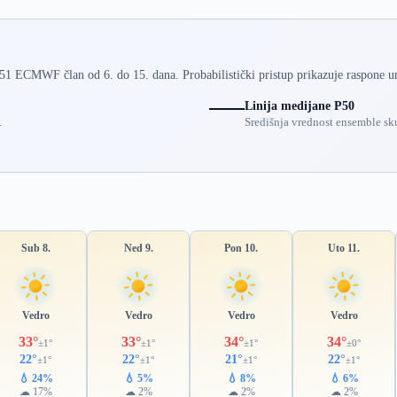
 51 ECMWF član od 6. do 15. dana. Probabilistički pristup prikazuje raspone u
Linija medijane P50
.
Središnja vrednost ensemble sku
Sub 8.
Ned 9.
Pon 10.
Uto 11.
Vedro
Vedro
Vedro
Vedro
33°
33°
34°
34°
±1°
±1°
±1°
±0°
22°
22°
21°
22°
±1°
±1°
±1°
±1°
💧 24%
💧 5%
💧 8%
💧 6%
☁ 17%
☁ 2%
☁ 2%
☁ 2%