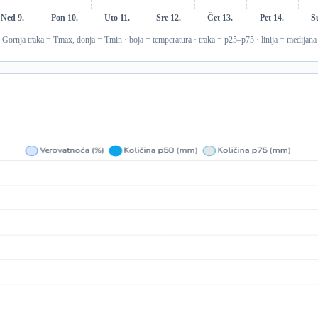
Ned 9.
Pon 10.
Uto 11.
Sre 12.
Čet 13.
Pet 14.
S
Gornja traka = Tmax, donja = Tmin · boja = temperatura · traka = p25–p75 · linija = medijana