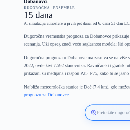
Dobanovci
DUGOROČNA · ENSEMBLE
15 dana
91 simulacija atmosfere u prvih pet dana; od 6. dana 51 član 
Dugoročna vremenska prognoza za Dobanovce prikazuje en
scenarija. Uži opseg znači veću saglasnost modela; širi o
Dugoročna prognoza u Dobanovcima zasniva se na više sce
2022, ovde živi 7.592 stanovnika. Ravničarski i gradski 
prikazani su medijana i raspon P25–P75, kako bi se jasno
Najbliža meteorološka stanica je Deč (7.4 km), gde možete
prognozu za Dobanovce
.
Pretražite
lokaciju
vremenske
prognoze