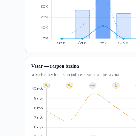
Vetar — raspon brzina
Strelice na vrhu — smer (odakle duva); boja = jačina vetra
▲