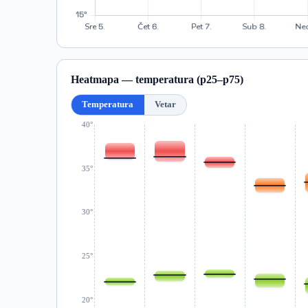
Heatmapa — temperatura (p25–p75)
Temperatura
Vetar
40°
35°
30°
25°
20°