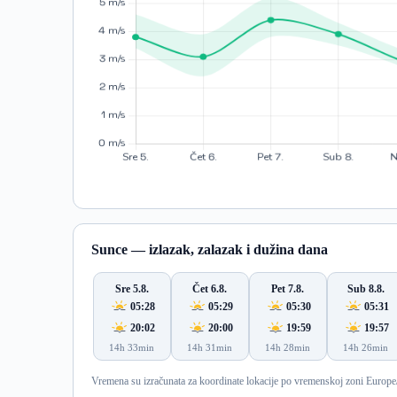
Sunce — izlazak, zalazak i dužina dana
Sre 5.8.
Čet 6.8.
Pet 7.8.
Sub 8.8.
05:28
05:29
05:30
05:31
20:02
20:00
19:59
19:57
14h 33min
14h 31min
14h 28min
14h 26min
Vremena su izračunata za koordinate lokacije po vremenskoj zoni Europe