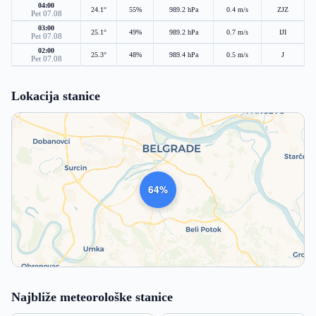
04:00
24.1°
55%
989.2 hPa
0.4 m/s
ZJZ
Pet 07.08
03:00
25.1°
49%
989.2 hPa
0.7 m/s
IJI
Pet 07.08
02:00
25.3°
48%
989.4 hPa
0.5 m/s
J
Pet 07.08
Lokacija stanice
990
Najbliže meteorološke stanice