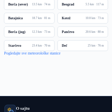
Borča (sever)
Beograd
13.5 km · 74 m
5.5 km · 117 m
Batajnica
Kotež
18.7 km · 81 m
10.8 km · 73 m
Borča (jug)
Pančevo
12.3 km · 73 m
20.6 km · 80 m
Starčevo
Deč
23.4 km · 70 m
25 km · 76 m
Pogledajte sve meteorološke stanice
O sajtu