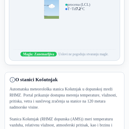
procena (LCL)
1000
T−Td
7.2
°C
0
Magla: Zanemarljiva
Uslovi ne pogoduju stvaranju magle.
O stanici Košutnjak
Automatska meteorološka stanica Košutnjak u dopunskoj mreži
RHMZ. Portal prikazuje dostupna merenja temperature, vlažnosti,
pritiska, vetra i sunčevog zračenja sa stanice na 120 metara
nadmorske visine.
Stanica Košutnjak (RHMZ dopunska (AMS)) meri temperaturu
vazduha, relativnu vlažnost, atmosferski pritisak, kao i brzinu i