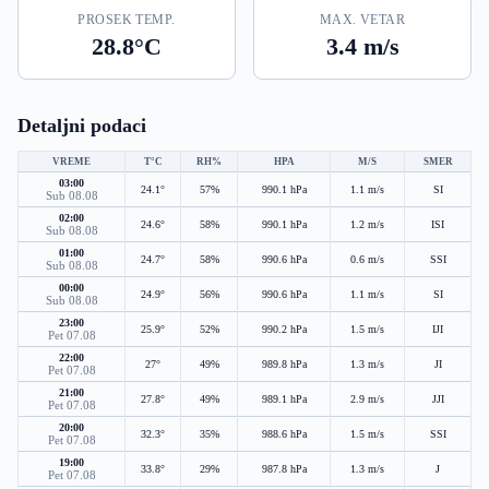
PROSEK TEMP.
MAX. VETAR
28.8°C
3.4 m/s
Detaljni podaci
VREME
T°C
RH%
HPA
M/S
SMER
03:00
24.1°
57%
990.1 hPa
1.1 m/s
SI
Sub 08.08
02:00
24.6°
58%
990.1 hPa
1.2 m/s
ISI
Sub 08.08
01:00
24.7°
58%
990.6 hPa
0.6 m/s
SSI
Sub 08.08
00:00
24.9°
56%
990.6 hPa
1.1 m/s
SI
Sub 08.08
23:00
25.9°
52%
990.2 hPa
1.5 m/s
IJI
Pet 07.08
22:00
27°
49%
989.8 hPa
1.3 m/s
JI
Pet 07.08
21:00
27.8°
49%
989.1 hPa
2.9 m/s
JJI
Pet 07.08
20:00
32.3°
35%
988.6 hPa
1.5 m/s
SSI
Pet 07.08
19:00
33.8°
29%
987.8 hPa
1.3 m/s
J
Pet 07.08