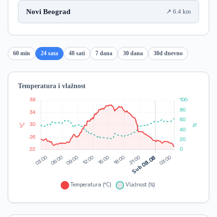
Novi Beograd
6.4 km
60 min
24 sata
48 sati
7 dana
30 dana
30d dnevno
Temperatura i vlažnost