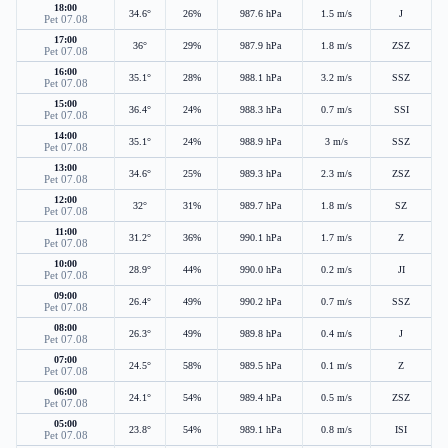
18:00
34.6°
26%
987.6 hPa
1.5 m/s
J
Pet 07.08
17:00
36°
29%
987.9 hPa
1.8 m/s
ZSZ
Pet 07.08
16:00
35.1°
28%
988.1 hPa
3.2 m/s
SSZ
Pet 07.08
15:00
36.4°
24%
988.3 hPa
0.7 m/s
SSI
Pet 07.08
14:00
35.1°
24%
988.9 hPa
3 m/s
SSZ
Pet 07.08
13:00
34.6°
25%
989.3 hPa
2.3 m/s
ZSZ
Pet 07.08
12:00
32°
31%
989.7 hPa
1.8 m/s
SZ
Pet 07.08
11:00
31.2°
36%
990.1 hPa
1.7 m/s
Z
Pet 07.08
10:00
28.9°
44%
990.0 hPa
0.2 m/s
JI
Pet 07.08
09:00
26.4°
49%
990.2 hPa
0.7 m/s
SSZ
Pet 07.08
08:00
26.3°
49%
989.8 hPa
0.4 m/s
J
Pet 07.08
07:00
24.5°
58%
989.5 hPa
0.1 m/s
Z
Pet 07.08
06:00
24.1°
54%
989.4 hPa
0.5 m/s
ZSZ
Pet 07.08
05:00
23.8°
54%
989.1 hPa
0.8 m/s
ISI
Pet 07.08