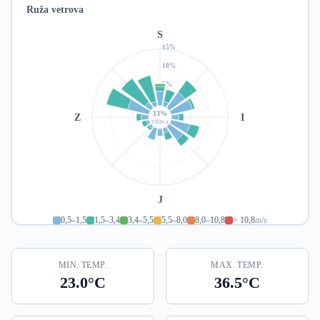
Ruža vetrova
S
15%
10%
5%
13%
Z
I
TIŠINA
J
0,5–1,5
1,5–3,4
3,4–5,5
5,5–8,0
8,0–10,8
> 10,8
m/s
MIN. TEMP.
MAX. TEMP.
23.0°C
36.5°C