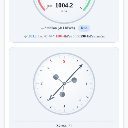
1004.2
960
hPa
Stabilan (-0.1 hPa/h)
Kiša
1003.7
hPa
1004.4
hPa
990.4
hPa stanični
u 02:40
u 00:50
S
SZ
SI
Z
I
JZ
JI
J
2.2 m/s
· SI