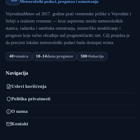
Meteorološki podaci, prognoza i osmatranja
VojvodinaMeteo od 2017. godine prati vremenske prilike u Vojvodini i
Srbiji u realnom vremenu — kroz sopstvenu mrežu meteoroloških
stanica, radarska i satelitska osmatranja, numeričko modeliranje i
prognoze koje ručno obrađuje naš prognostičarski tim. Cilj projekta je
da precizni lokalni meteorološki podaci budu dostupni svima.
40+
stanica
10–14
dana prognoze
500+
lokacija
Navigacija
Uslovi korišćenja
Politika privatnosti
O nama
Kontakt