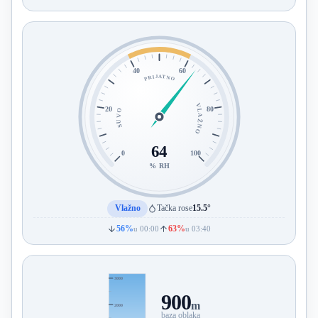
40
60
PRIJATNO
VLAŽNO
20
80
SUVO
64
0
100
% RH
Vlažno
Tačka rose
15.5°
56%
63%
u 00:00
u 03:40
3000
900
m
2000
baza oblaka