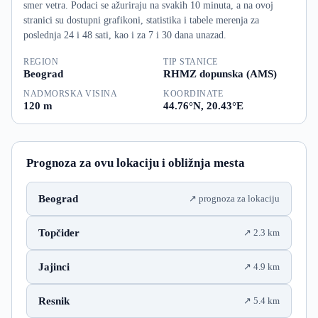
smer vetra. Podaci se ažuriraju na svakih 10 minuta, a na ovoj
stranici su dostupni grafikoni, statistika i tabele merenja za
poslednja 24 i 48 sati, kao i za 7 i 30 dana unazad.
REGION
TIP STANICE
Beograd
RHMZ dopunska (AMS)
NADMORSKA VISINA
KOORDINATE
120 m
44.76°N, 20.43°E
Prognoza za ovu lokaciju i obližnja mesta
Beograd
prognoza za lokaciju
Topčider
2.3 km
Jajinci
4.9 km
Resnik
5.4 km