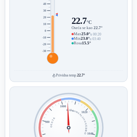
40
30
20
22.7
°C
10
Oseća se kao
22.7°
0
Max
25.0°
u 00:20
-10
Min
23.0°
u 03:40
Rosa
15.5°
-20
-30
Prividna temp.
22.7°
1000
KIŠA
PROMENLJIVO
1020
OLUJA
980
VEDRO
1040