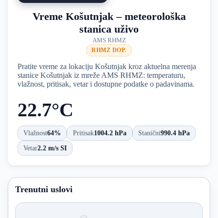
Vreme Košutnjak – meteorološka
stanica uživo
AMS RHMZ
RHMZ DOP.
Pratite vreme za lokaciju Košutnjak kroz aktuelna merenja
stanice Košutnjak iz mreže AMS RHMZ: temperaturu,
vlažnost, pritisak, vetar i dostupne podatke o padavinama.
22.7°C
Vlažnost
64%
Pritisak
1004.2 hPa
Stanični
990.4 hPa
Vetar
2.2 m/s SI
Trenutni uslovi