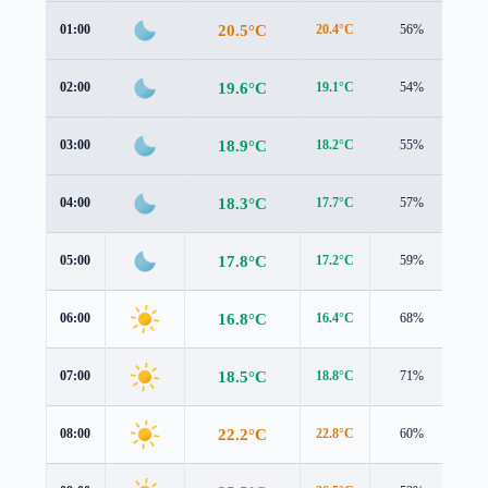
20.5°C
01:00
20.4°C
56%
1.1
19.6°C
02:00
19.1°C
54%
1.1
18.9°C
03:00
18.2°C
55%
1.0
18.3°C
04:00
17.7°C
57%
0.8
17.8°C
05:00
17.2°C
59%
1.1
16.8°C
06:00
16.4°C
68%
1.1
18.5°C
07:00
18.8°C
71%
1.3
22.2°C
08:00
22.8°C
60%
1.3