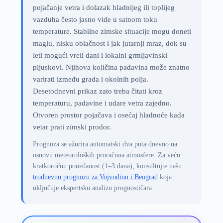
pojačanje vetra i dolazak hladnijeg ili toplijeg
vazduha često jasno vide u satnom toku
temperature. Stabilne zimske situacije mogu doneti
maglu, nisku oblačnost i jak jutarnji mraz, dok su
leti mogući vreli dani i lokalni grmljavinski
pljuskovi. Njihova količina padavina može znatno
varirati između grada i okolnih polja.
Desetodnevni prikaz zato treba čitati kroz
temperaturu, padavine i udare vetra zajedno.
Otvoren prostor pojačava i osećaj hladnoće kada
vetar prati zimski prodor.
Prognoza se ažurira automatski dva puta dnevno na
osnovu meteoroloških proračuna atmosfere. Za veću
kratkoročnu pouzdanost (1–3 dana), konsultujte našu
trodnevnu prognozu za Vojvodinu i Beograd
koja
uključuje ekspertsku analizu prognostičara.