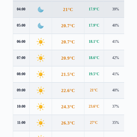
21°C
04:00
17.9°C
39%
4.0
20.7°C
05:00
17.9°C
40%
3.7
20.7°C
06:00
18.1°C
41%
3.4
20.9°C
07:00
18.6°C
42%
3.1
21.5°C
08:00
19.5°C
41%
2.6
22.6°C
09:00
21°C
40%
2.1
24.3°C
10:00
23.6°C
37%
1.3
26.3°C
11:00
27°C
35%
0.6