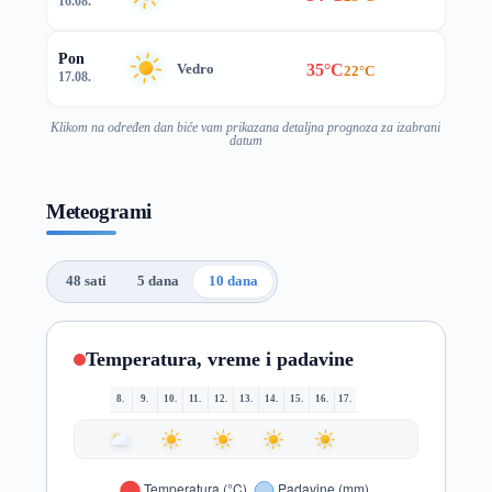
16.08.
Pon
35°C
Vedro
22°C
17.08.
Klikom na određen dan biće vam prikazana detaljna prognoza za izabrani
datum
Meteogrami
48 sati
5 dana
10 dana
Temperatura, vreme i padavine
8.
9.
10.
11.
12.
13.
14.
15.
16.
17.