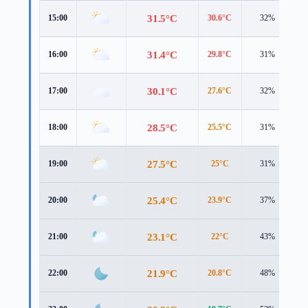
31.5°C
15:00
30.6°C
32%
5
31.4°C
16:00
29.8°C
31%
5
30.1°C
17:00
27.6°C
32%
5
28.5°C
18:00
25.5°C
31%
5
27.5°C
19:00
25°C
31%
4
25.4°C
20:00
23.9°C
37%
2
23.1°C
21:00
22°C
43%
2
21.9°C
22:00
20.8°C
48%
2