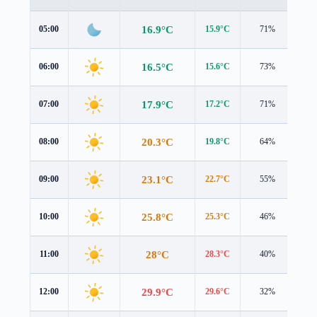
16.9°C
05:00
15.9°C
71%
2.7
16.5°C
06:00
15.6°C
73%
2.7
17.9°C
07:00
17.2°C
71%
2.7
20.3°C
08:00
19.8°C
64%
2.9
23.1°C
09:00
22.7°C
55%
2.9
25.8°C
10:00
25.3°C
46%
3.3
28°C
11:00
28.3°C
40%
3.3
29.9°C
12:00
29.6°C
32%
4.2