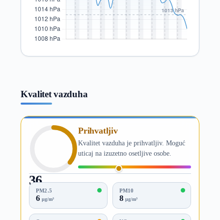
Kvalitet vazduha
Prihvatljiv
Kvalitet vazduha je prihvatljiv. Moguć
uticaj na izuzetno osetljive osobe.
36
AQI
PM2.5
PM10
6
8
µg/m³
µg/m³