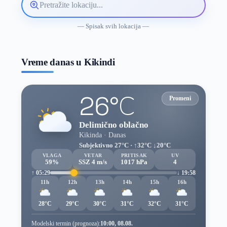
Pretražite
lokaciju
vremenske
— Spisak svih lokacija —
prognoze
Vreme danas u Kikindi
26°C
Promeni
Delimično oblačno
Kikinda · Danas
Subjektivno 27°C · ↑32°C ↓20°C
VLAGA
VETAR
PRITISAK
UV
59%
SSZ 4 m/s
1017 hPa
4
↑ 05:29
↓ 19:58
11h
12h
13h
14h
15h
16h
28°C
29°C
30°C
31°C
32°C
31°C
Modelski termin (prognoza):
10:00, 08.08.