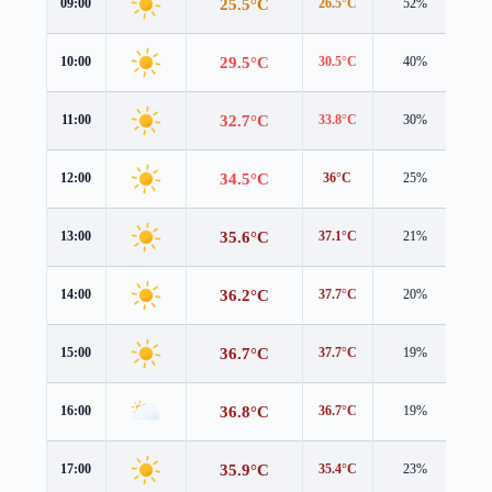
25.5°C
09:00
26.5°C
52%
1.2
29.5°C
10:00
30.5°C
40%
1.3
32.7°C
11:00
33.8°C
30%
1.4
34.5°C
12:00
36°C
25%
1.2
35.6°C
13:00
37.1°C
21%
0.9
36.2°C
14:00
37.7°C
20%
0.5
36.7°C
15:00
37.7°C
19%
0.6
36.8°C
16:00
36.7°C
19%
1.1
35.9°C
17:00
35.4°C
23%
1.6