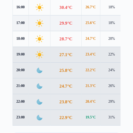
30.4°C
16:00
26.7°C
18%
5.2
29.9°C
17:00
25.6°C
18%
5.1
28.7°C
18:00
24.7°C
20%
4.7
27.1°C
19:00
23.4°C
22%
4.2
25.8°C
20:00
22.2°C
24%
3.9
24.7°C
21:00
21.3°C
26%
3.8
23.8°C
22:00
20.4°C
29%
4.0
22.9°C
23:00
19.5°C
31%
4.1