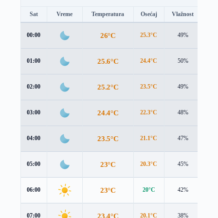
Sat
Vreme
Temperatura
Osećaj
Vlažnost
Brz
26°C
00:00
25.3°C
49%
4.1
25.6°C
01:00
24.4°C
50%
4.9
25.2°C
02:00
23.5°C
49%
5.6
24.4°C
03:00
22.3°C
48%
5.8
23.5°C
04:00
21.1°C
47%
5.6
23°C
05:00
20.3°C
45%
5.5
23°C
06:00
20°C
42%
5.4
23.4°C
07:00
20.1°C
38%
5.3