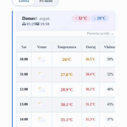
Tabela
Po danu
Danas
↑ 32°C
↓ 20°C
8. avgust
🌅 05:29
🌇 19:58
Prevucite za više →
Sat
Vreme
Temperatura
Osećaj
Vlažnost
B
26°C
10:00
26.5°C
59%
4
27.6°C
11:00
28.4°C
52%
4
28.9°C
12:00
30.2°C
48%
4
30.1°C
13:00
31.2°C
43%
4
31.1°C
14:00
31.3°C
37%
5