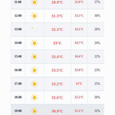
29.9°C
11:00
31.9°C
37%
0.6
31.3°C
12:00
33.1°C
30%
0.9
32.3°C
13:00
34.1°C
26%
0.6
33°C
14:00
34.7°C
24%
0.4
33.4°C
15:00
34.4°C
22%
0.4
33.5°C
16:00
33.9°C
23%
0.4
33.2°C
17:00
33°C
25%
0.7
32.6°C
18:00
32.2°C
26%
1.1
30.9°C
19:00
31.1°C
32%
1.0