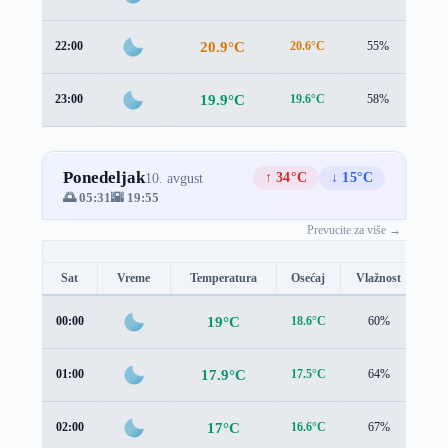
20.9°C
22:00
20.6°C
55%
1.3
19.9°C
23:00
19.6°C
58%
1.3
Ponedeljak
↑ 34°C
↓ 15°C
10. avgust
🌅 05:31
🌇 19:55
Prevucite za više →
Sat
Vreme
Temperatura
Osećaj
Vlažnost
Br
19°C
00:00
18.6°C
60%
1.4
17.9°C
01:00
17.5°C
64%
1.3
17°C
02:00
16.6°C
67%
1.4