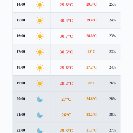
29.8°C
14:00
29.3°C
25%
3.0
30.4°C
15:00
29.4°C
24%
3.1
30.7°C
16:00
28.8°C
23%
3.3
30.5°C
17:00
28°C
23%
3.3
29.6°C
18:00
27.2°C
24%
3.2
28.2°C
19:00
26°C
26%
3.0
27°C
20:00
24.6°C
28%
3.1
26°C
21:00
23.2°C
28%
3.7
25.3°C
22:00
21.7°C
27%
4.6