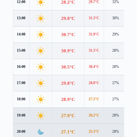
28.2°C
12:00
29.7°C
32%
0.6
29.8°C
13:00
31.3°C
30%
1.1
30.7°C
14:00
31.9°C
29%
1.4
30.9°C
15:00
31.5°C
28%
1.4
30.5°C
16:00
30.4°C
28%
1.2
29.8°C
17:00
28.8°C
27%
1.3
28.9°C
18:00
27.5°C
27%
1.7
27.9°C
19:00
26.2°C
28%
2.0
27.1°C
20:00
25.3°C
28%
2.1