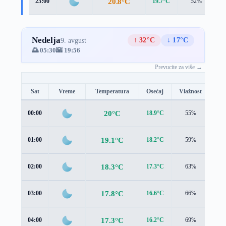
20.8°C
23:00
19.7°C
52%
2
Nedelja
↑ 32°C
↓ 17°C
9. avgust
🌅 05:30
🌇 19:56
Prevucite za više →
Sat
Vreme
Temperatura
Osećaj
Vlažnost
Br
20°C
00:00
18.9°C
55%
2.4
19.1°C
01:00
18.2°C
59%
2.3
18.3°C
02:00
17.3°C
63%
2.5
17.8°C
03:00
16.6°C
66%
2.9
17.3°C
04:00
16.2°C
69%
3.0