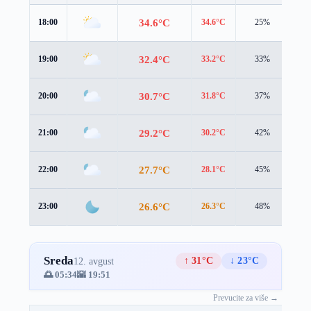
34.6°C
18:00
34.6°C
25%
1.0
32.4°C
19:00
33.2°C
33%
0.9
30.7°C
20:00
31.8°C
37%
0.7
29.2°C
21:00
30.2°C
42%
1.2
27.7°C
22:00
28.1°C
45%
2.3
26.6°C
23:00
26.3°C
48%
3.4
Sreda
↑ 31°C
↓ 23°C
12. avgust
🌅 05:34
🌇 19:51
Prevucite za više →