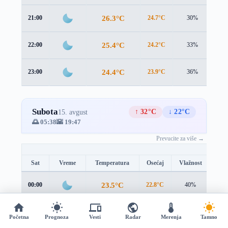
26.3°C
21:00
24.7°C
30%
1.7
25.4°C
22:00
24.2°C
33%
1.0
24.4°C
23:00
23.9°C
36%
0.2
Subota
↑ 32°C
↓ 22°C
15. avgust
🌅 05:38
🌇 19:47
Prevucite za više →
Sat
Vreme
Temperatura
Osećaj
Vlažnost
Brz
23.5°C
00:00
22.8°C
40%
1.0 
22.8°C
01:00
21.8°C
44%
1.9 
Početna
Prognoza
Vesti
Radar
Merenja
Tamno