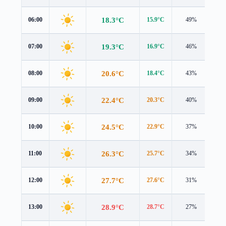
18.3°C
06:00
15.9°C
49%
3.3
19.3°C
07:00
16.9°C
46%
3.3
20.6°C
08:00
18.4°C
43%
3.2
22.4°C
09:00
20.3°C
40%
3.1
24.5°C
10:00
22.9°C
37%
2.9
26.3°C
11:00
25.7°C
34%
2.8
27.7°C
12:00
27.6°C
31%
2.8
28.9°C
13:00
28.7°C
27%
2.9