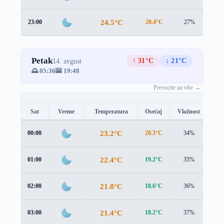
24.5°C
23:00
20.4°C
27%
5.1
Petak
↑ 31°C
↓ 21°C
14. avgust
🌅 05:36
🌇 19:48
Prevucite za više →
Sat
Vreme
Temperatura
Osećaj
Vlažnost
Br
23.2°C
00:00
20.3°C
34%
3.9
22.4°C
01:00
19.2°C
35%
4.2
21.8°C
02:00
18.6°C
36%
4.2
21.4°C
03:00
18.2°C
37%
4.2