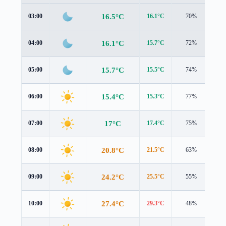
16.5°C
03:00
16.1°C
70%
1.2
16.1°C
04:00
15.7°C
72%
1.2
15.7°C
05:00
15.5°C
74%
1.0
15.4°C
06:00
15.3°C
77%
1.0
17°C
07:00
17.4°C
75%
0.7
20.8°C
08:00
21.5°C
63%
0.7
24.2°C
09:00
25.5°C
55%
0.4
27.4°C
10:00
29.3°C
48%
0.4