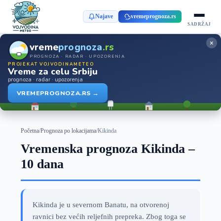
Najave
vremeprognoza.rs
SADRŽAJ
×
vreme
prognoza
.rs
PROGNOZA · RADAR · UPOZORENJA
PROJEKAT VOJVODINAMETEO
Vreme za celu Srbiju
prognoza · radar · upozorenja
VREMEPROGNOZA.RS →
Početna
/
Prognoza po lokacijama
/
Kikinda
Vremenska prognoza Kikinda –
10 dana
Kikinda je u severnom Banatu, na otvorenoj
ravnici bez većih reljefnih prepreka. Zbog toga se