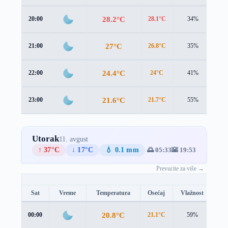
28.2°C
20:00
28.1°C
34%
0.7
27°C
21:00
26.8°C
35%
0.6
24.4°C
22:00
24°C
41%
0.9
21.6°C
23:00
21.7°C
55%
1.0
Utorak
11. avgust
↑ 37°C
↓ 17°C
💧 0.1 mm
🌅 05:33
🌇 19:53
Prevucite za više →
Sat
Vreme
Temperatura
Osećaj
Vlažnost
Br
20.8°C
00:00
21.1°C
59%
0.8