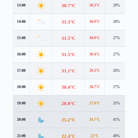
30.7°C
13:00
30.3°C
29%
4.3
31.3°C
14:00
30.9°C
28%
4.1
31.5°C
15:00
30.8°C
27%
3.8
31.5°C
16:00
30.4°C
27%
3.4
31.1°C
17:00
29.3°C
26%
3.1
30.4°C
18:00
28.7°C
27%
2.8
28.8°C
19:00
27.9°C
31%
1.8
25.2°C
20:00
24.7°C
41%
1.5
22.4°C
21:00
22°C
49%
1.4