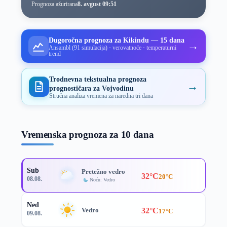
Prognoza ažurirana
8. avgust 09:51
Dugoročna prognoza za Kikindu — 15 dana
→
Ansambl (91 simulacija) · verovatnoće · temperaturni
trend
Trodnevna tekstualna prognoza
→
prognostičara za Vojvodinu
Stručna analiza vremena za naredna tri dana
Vremenska prognoza za 10 dana
Sub
Pretežno vedro
32°C
20°C
08.08.
Noću: Vedro
Ned
32°C
Vedro
17°C
09.08.