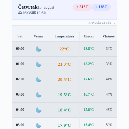
Četvrtak
↑ 31°C
↓ 18°C
13. avgust
🌅 05:35
🌇 19:50
Prevucite za više →
Sat
Vreme
Temperatura
Osećaj
Vlažnost
Br
22°C
00:00
18.8°C
34%
4.1
21.3°C
01:00
18.2°C
38%
4.1
20.5°C
02:00
17.6°C
41%
4.0
19.5°C
03:00
16.7°C
44%
3.8
18.4°C
04:00
15.8°C
48%
3.6
17.9°C
05:00
15.4°C
50%
3.5