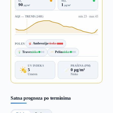
O₃
NO₂
90
1
µg/m³
µg/m³
AQI — TREND (24H)
min 23 · max 43
Ambrozija
visoko
POLEN
Trave
nisko
Pelin
nisko
UV INDEKS
PRAŠINA (PM)
5
0 µg/m³
Umeren
Nisko
Satna prognoza po terminima