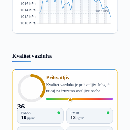
Kvalitet vazduha
Prihvatljiv
Kvalitet vazduha je prihvatljiv. Moguć
uticaj na izuzetno osetljive osobe.
36
AQI
PM2.5
PM10
10
13
µg/m³
µg/m³