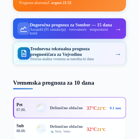
Prognoza ažurirana
7. avgust 21:52
Dugoročna prognoza za Sombor — 15 dana
→
Ansambl (91 simulacija) · verovatnoće · temperaturni
trend
Trodnevna tekstualna prognoza
→
prognostičara za Vojvodinu
Stručna analiza vremena za naredna tri dana
Vremenska prognoza za 10 dana
Pet
37°C
Delimično oblačno
22°C
0.1 mm
07.08.
Sub
Delimično oblačno
32°C
21°C
08.08.
Noću: Vedro