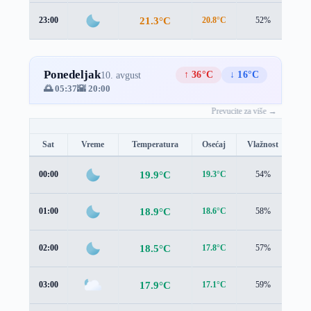
21.3°C
23:00
20.8°C
52%
1.5
Ponedeljak
↑ 36°C
↓ 16°C
10. avgust
🌅 05:37
🌇 20:00
Prevucite za više →
Sat
Vreme
Temperatura
Osećaj
Vlažnost
Br
19.9°C
00:00
19.3°C
54%
1.3
18.9°C
01:00
18.6°C
58%
0.9
18.5°C
02:00
17.8°C
57%
1.3
17.9°C
03:00
17.1°C
59%
1.3