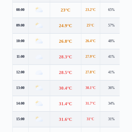
23°C
08:00
23.2°C
65%
3.6
24.9°C
09:00
25°C
57%
3.5
26.8°C
10:00
26.4°C
48%
3.8
28.3°C
11:00
27.9°C
41%
4.0
28.5°C
12:00
27.8°C
41%
3.8
30.4°C
13:00
30.1°C
36%
3.9
31.4°C
14:00
31.7°C
34%
4.2
31.6°C
15:00
31°C
31%
4.4