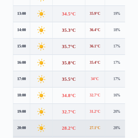
34.5°C
13:00
35.9°C
19%
0.3
35.3°C
14:00
36.4°C
18%
0.5
35.7°C
15:00
36.1°C
17%
0.7
35.8°C
16:00
35.4°C
17%
0.9
35.5°C
17:00
34°C
17%
1.3
34.8°C
18:00
32.7°C
16%
1.6
32.7°C
19:00
31.2°C
20%
1.3
28.2°C
20:00
27.1°C
28%
1.1