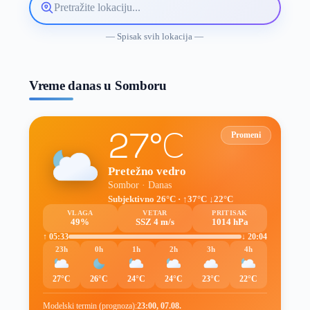
Pretražite
lokaciju
vremenske
— Spisak svih lokacija —
prognoze
Vreme danas u Somboru
27°C
Promeni
Pretežno vedro
Sombor · Danas
Subjektivno 26°C · ↑37°C ↓22°C
VLAGA
VETAR
PRITISAK
49%
SSZ 4 m/s
1014 hPa
↑ 05:33
↓ 20:04
23h
0h
1h
2h
3h
4h
27°C
26°C
24°C
24°C
23°C
22°C
Modelski termin (prognoza):
23:00, 07.08.