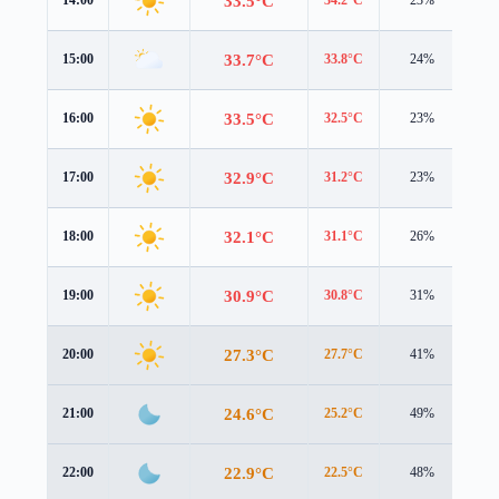
33.5°C
14:00
34.2°C
23%
1.9
33.7°C
15:00
33.8°C
24%
2.5
33.5°C
16:00
32.5°C
23%
2.9
32.9°C
17:00
31.2°C
23%
2.8
32.1°C
18:00
31.1°C
26%
2.0
30.9°C
19:00
30.8°C
31%
1.2
27.3°C
20:00
27.7°C
41%
1.0
24.6°C
21:00
25.2°C
49%
0.8
22.9°C
22:00
22.5°C
48%
1.5