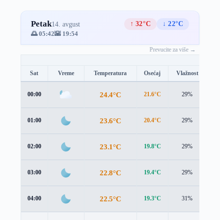
Petak
↑ 32°C
↓ 22°C
14. avgust
🌅 05:42
🌇 19:54
Prevucite za više →
Sat
Vreme
Temperatura
Osećaj
Vlažnost
Br
24.4°C
00:00
21.6°C
29%
3.
23.6°C
01:00
20.4°C
29%
3.
23.1°C
02:00
19.8°C
29%
3.
22.8°C
03:00
19.4°C
29%
3.
22.5°C
04:00
19.3°C
31%
3.