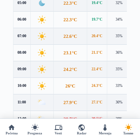
22.3°C
05:00
19.4°C
32%
3.
22.3°C
06:00
19.7°C
34%
2.
22.6°C
07:00
20.4°C
35%
2.
23.1°C
08:00
21.1°C
36%
2.
24.2°C
09:00
22.4°C
35%
2.
26°C
10:00
24.3°C
33%
2.
27.9°C
11:00
27.1°C
30%
2.
29.7°C
12:00
29.5°C
28%
2.
Početna
Prognoza
Vesti
Radar
Merenja
Tamno
31.1°C
13:00
31.2°C
27%
2.