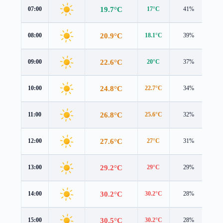
19.7°C
07:00
17°C
41%
3.4
20.9°C
08:00
18.1°C
39%
3.6
22.6°C
09:00
20°C
37%
3.5
24.8°C
10:00
22.7°C
34%
3.4
26.8°C
11:00
25.6°C
32%
3.4
27.6°C
12:00
27°C
31%
3.4
29.2°C
13:00
29°C
29%
3.4
30.2°C
14:00
30.2°C
28%
3.3
30.5°C
15:00
30.2°C
28%
3.0