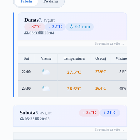
Tabela
Po danu
Danas
7. avgust
↑ 37°C
↓ 22°C
💧 0.1 mm
🌅 05:33
🌇 20:04
Prevucite za više →
Sat
Vreme
Temperatura
Osećaj
Vlažnost
27.5°C
22:00
27.9°C
51%
26.6°C
23:00
26.4°C
49%
Subota
↑ 32°C
↓ 21°C
8. avgust
🌅 05:35
🌇 20:03
Prevucite za više →