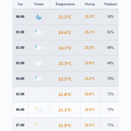
Sat
Vreme
Temperatura
Osećaj
Vlažnost
Br
25.5°C
00:00
25.2°C
50%
3.3
24.4°C
01:00
25.1°C
61%
2.7
24.1°C
02:00
25.3°C
69%
3.3
23.3°C
03:00
23.9°C
66%
3.3
22.2°C
04:00
23.2°C
70%
2.2
21.8°C
05:00
22.6°C
72%
2.8
21.1°C
06:00
21.9°C
75%
2.7
21.9°C
07:00
22.5°C
71%
3.0