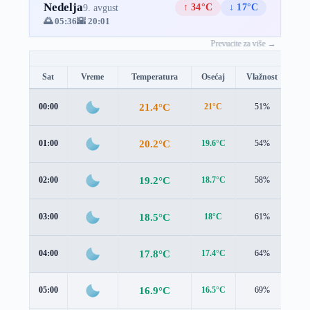
Nedelja
↑ 34°C
↓ 17°C
9. avgust
🌅 05:36
🌇 20:01
Prevucite za više →
Sat
Vreme
Temperatura
Osećaj
Vlažnost
Br
21.4°C
00:00
21°C
51%
1.2
20.2°C
01:00
19.6°C
54%
1.4
19.2°C
02:00
18.7°C
58%
1.4
18.5°C
03:00
18°C
61%
1.3
17.8°C
04:00
17.4°C
64%
1.3
16.9°C
05:00
16.5°C
69%
1.5