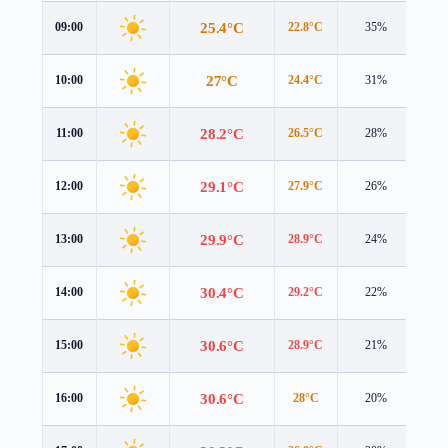
25.4°C
09:00
22.8°C
35%
4.5
27°C
10:00
24.4°C
31%
4.3
28.2°C
11:00
26.5°C
28%
4.0
29.1°C
12:00
27.9°C
26%
3.8
29.9°C
13:00
28.9°C
24%
3.6
30.4°C
14:00
29.2°C
22%
3.5
30.6°C
15:00
28.9°C
21%
3.6
30.6°C
16:00
28°C
20%
3.9