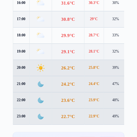
31.6°C
16:00
30.3°C
30%
4.4
30.8°C
17:00
29°C
32%
4.6
29.9°C
18:00
28.7°C
33%
3.5
29.1°C
19:00
28.1°C
32%
2.4
26.2°C
20:00
25.8°C
39%
1.4
24.2°C
21:00
24.4°C
47%
0.7
23.6°C
22:00
23.9°C
48%
0.5
22.7°C
23:00
22.9°C
49%
0.5