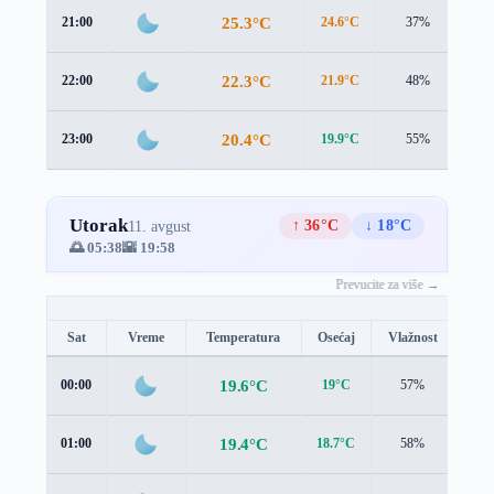
25.3°C
21:00
24.6°C
37%
1.1
22.3°C
22:00
21.9°C
48%
1.3
20.4°C
23:00
19.9°C
55%
1.5
Utorak
↑ 36°C
↓ 18°C
11. avgust
🌅 05:38
🌇 19:58
Prevucite za više →
Sat
Vreme
Temperatura
Osećaj
Vlažnost
Brz
19.6°C
00:00
19°C
57%
1.4 
19.4°C
01:00
18.7°C
58%
1.4 