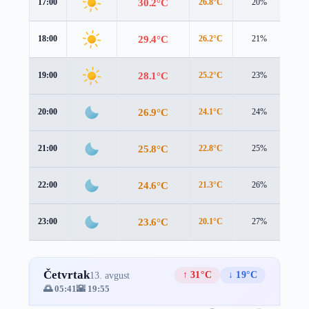
30.2°C
17:00
26.8°C
20%
4.0
29.4°C
18:00
26.2°C
21%
3.6
28.1°C
19:00
25.2°C
23%
3.1
26.9°C
20:00
24.1°C
24%
2.8
25.8°C
21:00
22.8°C
25%
3.0
24.6°C
22:00
21.3°C
26%
3.5
23.6°C
23:00
20.1°C
27%
3.8
Četvrtak
↑ 31°C
↓ 19°C
13. avgust
🌅 05:41
🌇 19:55