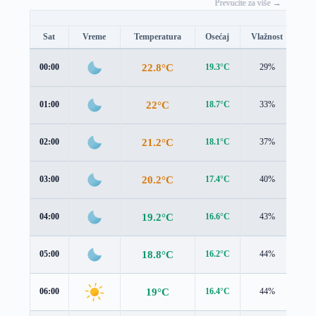
Prevucite za više →
Sat
Vreme
Temperatura
Osećaj
Vlažnost
Br
22.8°C
00:00
19.3°C
29%
4.0
22°C
01:00
18.7°C
33%
4.0
21.2°C
02:00
18.1°C
37%
4.0
20.2°C
03:00
17.4°C
40%
3.6
19.2°C
04:00
16.6°C
43%
3.2
18.8°C
05:00
16.2°C
44%
3.0
19°C
06:00
16.4°C
44%
3.2