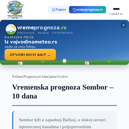
Najave
vremeprognoza.rs
SADRŽAJ
×
vreme
prognoza
.rs
PROGNOZA · RADAR · UPOZORENJA
NASTAVAK PRIČE
Iz vojvodinameteo.rs
sada za celu Srbiju
OTVORI NOVI SAJT →
Početna
/
Prognoza po lokacijama
/
Sombor
Vremenska prognoza Sombor –
10 dana
Sombor leži u zapadnoj Bačkoj, u niskoj ravnici
ispresecanoj kanalima i poljoprivrednim