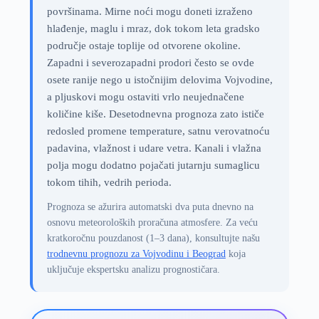
površinama. Mirne noći mogu doneti izraženo
hlađenje, maglu i mraz, dok tokom leta gradsko
područje ostaje toplije od otvorene okoline.
Zapadni i severozapadni prodori često se ovde
osete ranije nego u istočnijim delovima Vojvodine,
a pljuskovi mogu ostaviti vrlo neujednačene
količine kiše. Desetodnevna prognoza zato ističe
redosled promene temperature, satnu verovatnoću
padavina, vlažnost i udare vetra. Kanali i vlažna
polja mogu dodatno pojačati jutarnju sumaglicu
tokom tihih, vedrih perioda.
Prognoza se ažurira automatski dva puta dnevno na
osnovu meteoroloških proračuna atmosfere. Za veću
kratkoročnu pouzdanost (1–3 dana), konsultujte našu
trodnevnu prognozu za Vojvodinu i Beograd
koja
uključuje ekspertsku analizu prognostičara.