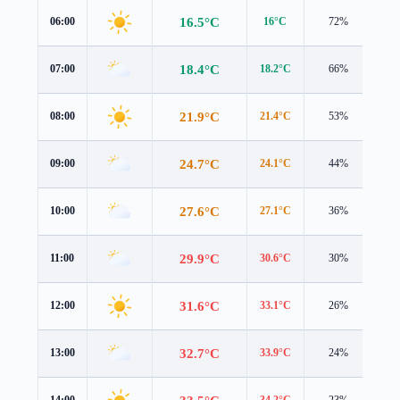
16.5°C
06:00
16°C
72%
1.6
18.4°C
07:00
18.2°C
66%
1.4
21.9°C
08:00
21.4°C
53%
2.1
24.7°C
09:00
24.1°C
44%
2.1
27.6°C
10:00
27.1°C
36%
1.6
29.9°C
11:00
30.6°C
30%
0.8
31.6°C
12:00
33.1°C
26%
0.3
32.7°C
13:00
33.9°C
24%
1.2