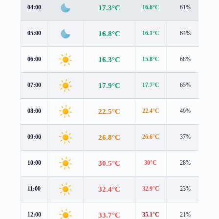
17.3°C
04:00
16.6°C
61%
1.2
16.8°C
05:00
16.1°C
64%
1.3
16.3°C
06:00
15.8°C
68%
1.1
17.9°C
07:00
17.7°C
65%
0.9
22.5°C
08:00
22.4°C
49%
0.9
26.8°C
09:00
26.6°C
37%
0.9
30.5°C
10:00
30°C
28%
1.2
32.4°C
11:00
32.9°C
23%
0.6
33.7°C
12:00
35.1°C
21%
0.1