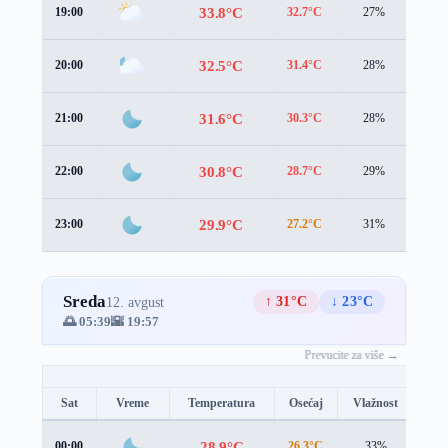
33.8°C
19:00
32.7°C
27%
3.1 
32.5°C
20:00
31.4°C
28%
3.1 
31.6°C
21:00
30.3°C
28%
3.3 
30.8°C
22:00
28.7°C
29%
4.6 
29.9°C
23:00
27.2°C
31%
5.7 
Sreda
↑ 31°C
↓ 23°C
12. avgust
🌅 05:39
🌇 19:57
Prevucite za više →
Sat
Vreme
Temperatura
Osećaj
Vlažnost
Brz
28.9°C
00:00
26.3°C
33%
5.7