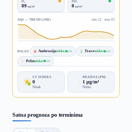
O₃
NO₂
89
8
µg/m³
µg/m³
AQI — TREND (24H)
min 22 · max 63
Ambrozija
nisko
Trave
nisko
POLEN
Pelin
nisko
UV INDEKS
PRAŠINA (PM)
0
1 µg/m³
Nizak
Nisko
Satna prognoza po terminima