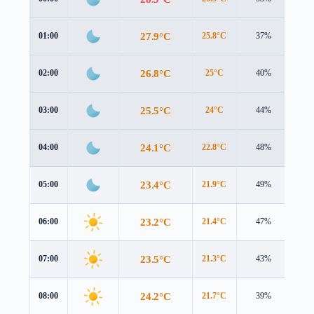
27.9°C
01:00
25.8°C
37%
5.0
26.8°C
02:00
25°C
40%
4.6
25.5°C
03:00
24°C
44%
4.3
24.1°C
04:00
22.8°C
48%
4.1
23.4°C
05:00
21.9°C
49%
4.0
23.2°C
06:00
21.4°C
47%
4.1
23.5°C
07:00
21.3°C
43%
4.4
24.2°C
08:00
21.7°C
39%
4.5