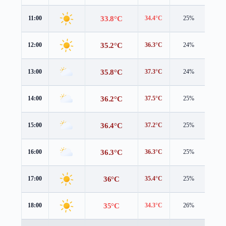
33.8°C
11:00
34.4°C
25%
1.4 
35.2°C
12:00
36.3°C
24%
1.4 
35.8°C
13:00
37.3°C
24%
1.5 
36.2°C
14:00
37.5°C
25%
1.7 
36.4°C
15:00
37.2°C
25%
2.1 
36.3°C
16:00
36.3°C
25%
2.5 
36°C
17:00
35.4°C
25%
2.9 
35°C
18:00
34.3°C
26%
3.0 