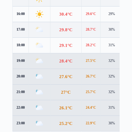
30.4°C
16:00
29.6°C
29%
2.6
29.8°C
17:00
28.7°C
30%
2.2
29.1°C
18:00
28.2°C
31%
1.9
28.4°C
19:00
27.5°C
32%
1.7
27.6°C
20:00
26.7°C
32%
1.6
27°C
21:00
25.7°C
32%
1.8
26.1°C
22:00
24.4°C
31%
2.1
25.2°C
23:00
22.9°C
30%
2.6