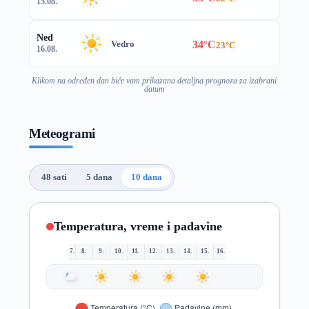
15.08.
Ned
34°C
Vedro
23°C
16.08.
Klikom na određen dan biće vam prikazana detaljna prognoza za izabrani
datum
Meteogrami
48 sati
5 dana
10 dana
Temperatura, vreme i padavine
7.
8.
9.
10.
11.
12.
13.
14.
15.
16.