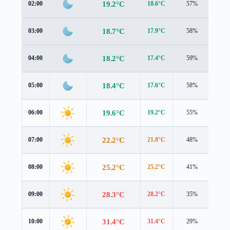
19.2°C
02:00
18.6°C
57%
1.3 
18.7°C
03:00
17.9°C
58%
1.3 
18.2°C
04:00
17.4°C
59%
1.4 
18.4°C
05:00
17.6°C
58%
1.3 
19.6°C
06:00
19.2°C
55%
0.9 
22.2°C
07:00
21.8°C
48%
1.0 
25.2°C
08:00
25.2°C
41%
0.7 
28.3°C
09:00
28.2°C
35%
0.8 
31.4°C
10:00
31.4°C
29%
1.1 