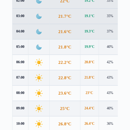
22°C
02:00
19.2°C
33%
2.9
21.7°C
03:00
19.1°C
35%
2.8
21.6°C
04:00
19.3°C
37%
2.6
21.8°C
05:00
19.9°C
40%
2.3
22.2°C
06:00
20.8°C
42%
2.0
22.8°C
07:00
21.8°C
43%
1.7
23.6°C
08:00
23°C
43%
1.5
25°C
09:00
24.4°C
40%
1.4
26.8°C
10:00
26.4°C
36%
1.4