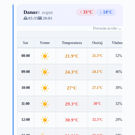
Danas
↑ 33°C
↓ 18°C
9. avgust
🌅 05:35
🌇 20:01
Prevucite za više →
Sat
Vreme
Temperatura
Osećaj
Vlažnost
21.9°C
08:00
21.3°C
52%
24.3°C
09:00
24.1°C
46%
27°C
10:00
27.1°C
39%
29.3°C
11:00
30°C
32%
30.9°C
12:00
32.3°C
29%