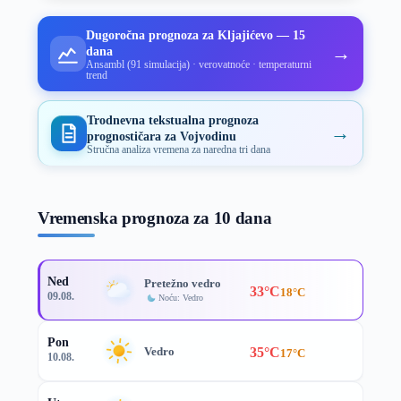
Dugoročna prognoza za Kljajićevo — 15
→
dana
Ansambl (91 simulacija) · verovatnoće · temperaturni
trend
Trodnevna tekstualna prognoza
→
prognostičara za Vojvodinu
Stručna analiza vremena za naredna tri dana
Vremenska prognoza za 10 dana
Ned
Pretežno vedro
33°C
18°C
09.08.
Noću: Vedro
Pon
35°C
Vedro
17°C
10.08.