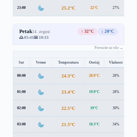
25.2°C
23:00
22°C
27%
3.7
Petak
↑ 32°C
↓ 20°C
14. avgust
🌅 05:41
🌇 19:53
Prevucite za više →
Sat
Vreme
Temperatura
Osećaj
Vlažnost
Br
24.3°C
00:00
20.9°C
28%
3.9
23.4°C
01:00
19.9°C
28%
3.9
22.5°C
02:00
19°C
30%
3.9
21.5°C
03:00
18.3°C
34%
3.8