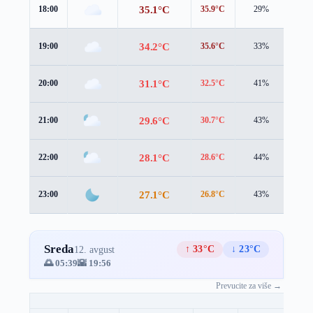
35.1°C
18:00
35.9°C
29%
1.3 
34.2°C
19:00
35.6°C
33%
1.1 
31.1°C
20:00
32.5°C
41%
1.4 
29.6°C
21:00
30.7°C
43%
1.6 
28.1°C
22:00
28.6°C
44%
2.2 
27.1°C
23:00
26.8°C
43%
2.8 
Sreda
↑ 33°C
↓ 23°C
12. avgust
🌅 05:39
🌇 19:56
Prevucite za više →