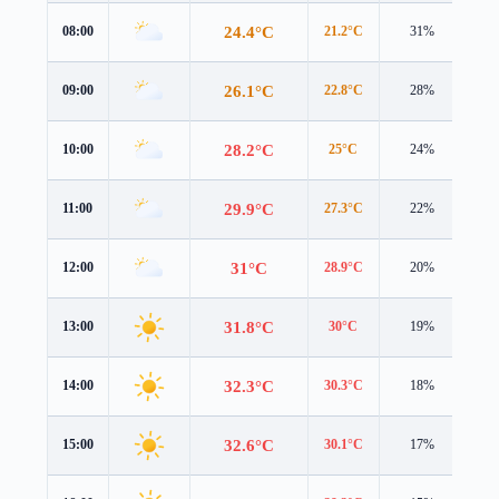
24.4°C
08:00
21.2°C
31%
4.4
26.1°C
09:00
22.8°C
28%
4.4
28.2°C
10:00
25°C
24%
4.3
29.9°C
11:00
27.3°C
22%
4.2
31°C
12:00
28.9°C
20%
4.2
31.8°C
13:00
30°C
19%
4.2
32.3°C
14:00
30.3°C
18%
4.2
32.6°C
15:00
30.1°C
17%
4.3