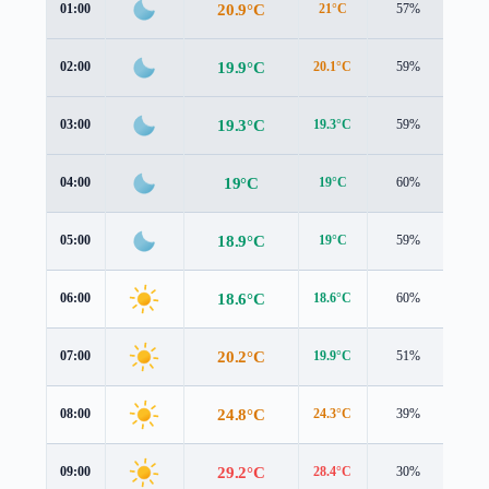
20.9°C
01:00
21°C
57%
0.9 
19.9°C
02:00
20.1°C
59%
0.6 
19.3°C
03:00
19.3°C
59%
0.8 
19°C
04:00
19°C
60%
0.6 
18.9°C
05:00
19°C
59%
0.3 
18.6°C
06:00
18.6°C
60%
0.6 
20.2°C
07:00
19.9°C
51%
0.6 
24.8°C
08:00
24.3°C
39%
1.0 
29.2°C
09:00
28.4°C
30%
1.4 