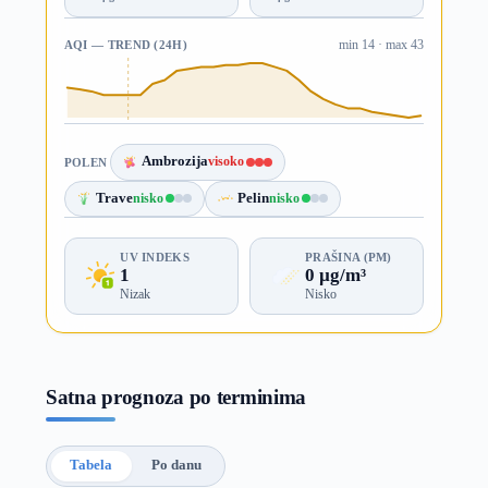
AQI — TREND (24H)
min 14 · max 43
Ambrozija
visoko
POLEN
Trave
nisko
Pelin
nisko
UV INDEKS
PRAŠINA (PM)
1
0 µg/m³
Nizak
Nisko
Satna prognoza po terminima
Tabela
Po danu