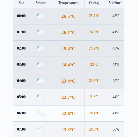
Sat
Vreme
Temperatura
Osećaj
Vlažnost
Br
26.5°C
00:00
25.7°C
43%
3.1
26.1°C
01:00
24.9°C
41%
3.3
25.4°C
02:00
24.2°C
43%
3.5
24.4°C
03:00
23°C
44%
3.4
23.4°C
04:00
21.8°C
45%
3.4
22.7°C
05:00
21°C
44%
3.3
22.6°C
06:00
20.4°C
41%
3.5
23.3°C
07:00
20.6°C
36%
3.8