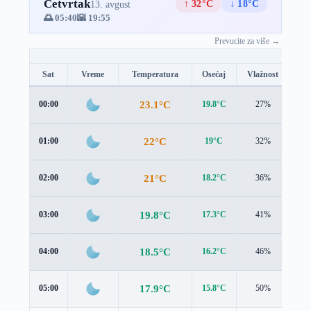
Četvrtak
↑ 32°C
↓ 18°C
13. avgust
🌅 05:40
🌇 19:55
Prevucite za više →
Sat
Vreme
Temperatura
Osećaj
Vlažnost
Br
23.1°C
00:00
19.8°C
27%
3.5
22°C
01:00
19°C
32%
3.3
21°C
02:00
18.2°C
36%
3.1
19.8°C
03:00
17.3°C
41%
2.9
18.5°C
04:00
16.2°C
46%
2.8
17.9°C
05:00
15.8°C
50%
2.7