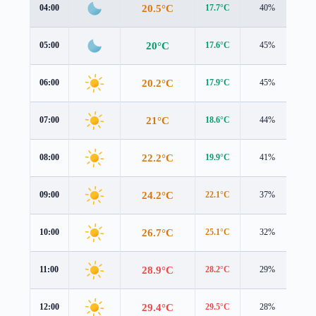
20.5°C
04:00
17.7°C
40%
3.6
20°C
05:00
17.6°C
45%
3.4
20.2°C
06:00
17.9°C
45%
3.4
21°C
07:00
18.6°C
44%
3.6
22.2°C
08:00
19.9°C
41%
3.5
24.2°C
09:00
22.1°C
37%
3.2
26.7°C
10:00
25.1°C
32%
2.9
28.9°C
11:00
28.2°C
29%
2.6
29.4°C
12:00
29.5°C
28%
2.2