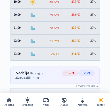
30.5°C
19:00
29.5°C
27%
1.5
29.5°C
20:00
28.6°C
28%
1.5
28.5°C
21:00
27.5°C
30%
1.5
27.2°C
22:00
26.3°C
32%
1.5
26°C
23:00
24.8°C
35%
1.7
Nedelja
↑ 35°C
↓ 23°C
16. avgust
🌅 05:44
🌇 19:50
Prevucite za više →
Sat
Vreme
Temperatura
Osećaj
Vlažnost
B
Početna
Prognoza
Vesti
Radar
Merenja
Tamno
24.7°C
00:00
23.5°C
37%
2.