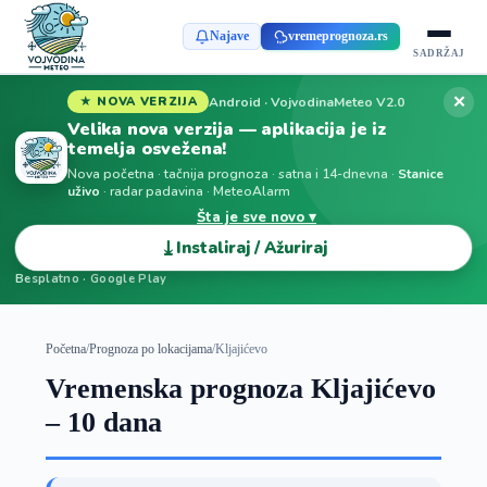
Najave
vremeprognoza.rs
SADRŽAJ
✕
Android · VojvodinaMeteo V2.0
★ NOVA VERZIJA
Velika nova verzija — aplikacija je iz
temelja osvežena!
Nova početna · tačnija prognoza · satna i 14-dnevna ·
Stanice
uživo
· radar padavina · MeteoAlarm
Šta je sve novo ▾
⤓
Instaliraj / Ažuriraj
Besplatno · Google Play
Početna
/
Prognoza po lokacijama
/
Kljajićevo
Vremenska prognoza Kljajićevo
– 10 dana