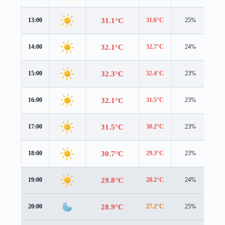
31.1°C
13:00
31.6°C
25%
1.9
32.1°C
14:00
32.7°C
24%
1.7
32.3°C
15:00
32.4°C
23%
1.6
32.1°C
16:00
31.5°C
23%
1.5
31.5°C
17:00
30.2°C
23%
1.5
30.7°C
18:00
29.3°C
23%
1.5
29.8°C
19:00
28.2°C
24%
1.5
28.9°C
20:00
27.2°C
25%
1.6