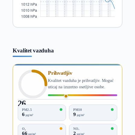
Kvalitet vazduha
Prihvatljiv
Kvalitet vazduha je prihvatljiv. Moguć
uticaj na izuzetno osetljive osobe.
26
AQI
PM2.5
PM10
6
9
µg/m³
µg/m³
O₃
NO₂
66
2
µg/m³
µg/m³