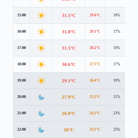
31.5°C
15:00
29.6°C
18%
3.3
31.8°C
16:00
29.1°C
17%
3.4
31.5°C
17:00
28.2°C
16%
3.4
30.6°C
18:00
27.5°C
17%
3.0
29.1°C
19:00
26.4°C
19%
2.4
27.9°C
20:00
25.3°C
21%
2.0
26.9°C
21:00
24.2°C
23%
2.5
26°C
22:00
23.1°C
25%
3.2