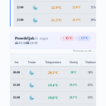
22.9°C
22:00
22.8°C
51%
21.3°C
23:00
21.3°C
56%
Ponedeljak
↑ 35°C
↓ 17°C
10. avgust
🌅 05:36
🌇 19:59
Prevucite za više →
Sat
Vreme
Temperatura
Osećaj
Vlažnost
B
20.2°C
00:00
20°C
58%
1.
19.4°C
01:00
19.3°C
62%
1.
18.8°C
02:00
18.7°C
63%
1.