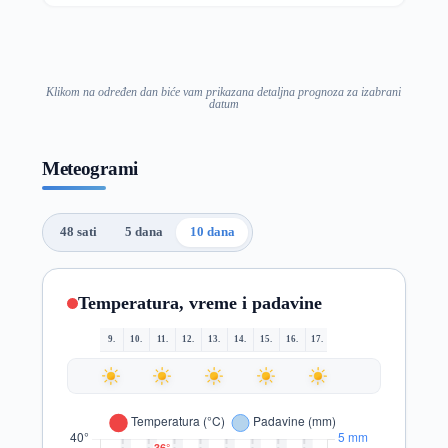
Klikom na određen dan biće vam prikazana detaljna prognoza za izabrani
datum
Meteogrami
48 sati
5 dana
10 dana
Temperatura, vreme i padavine
9.
10.
11.
12.
13.
14.
15.
16.
17.