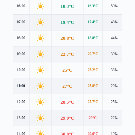
18.3°C
06:00
16.3°C
50%
2.7
19.4°C
07:00
17.4°C
48%
2.8
20.8°C
08:00
18.8°C
44%
2.8
22.7°C
09:00
20.7°C
39%
2.7
25°C
10:00
23.2°C
33%
2.6
27°C
11:00
25.8°C
29%
2.7
28.5°C
12:00
27.7°C
25%
2.8
29.9°C
13:00
29°C
22%
2.9
30.8°C
14:00
29.6°C
19%
3.1