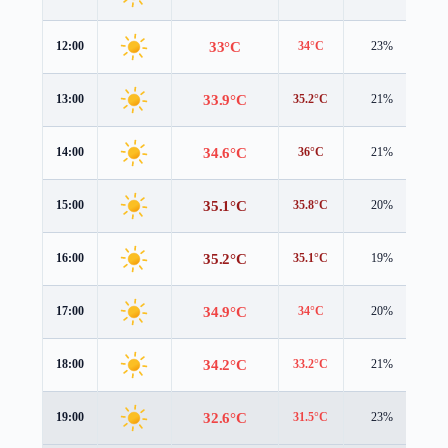
33°C
12:00
34°C
23%
0.
33.9°C
13:00
35.2°C
21%
0.
34.6°C
14:00
36°C
21%
0.
35.1°C
15:00
35.8°C
20%
0.
35.2°C
16:00
35.1°C
19%
0.
34.9°C
17:00
34°C
20%
1.
34.2°C
18:00
33.2°C
21%
1.
32.6°C
19:00
31.5°C
23%
1.