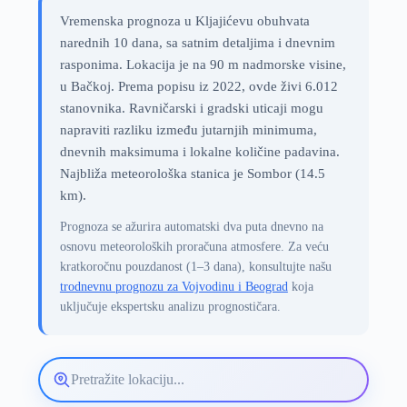
Vremenska prognoza u Kljajićevu obuhvata
narednih 10 dana, sa satnim detaljima i dnevnim
rasponima. Lokacija je na 90 m nadmorske visine,
u Bačkoj. Prema popisu iz 2022, ovde živi 6.012
stanovnika. Ravničarski i gradski uticaji mogu
napraviti razliku između jutarnjih minimuma,
dnevnih maksimuma i lokalne količine padavina.
Najbliža meteorološka stanica je Sombor (14.5
km).
Prognoza se ažurira automatski dva puta dnevno na
osnovu meteoroloških proračuna atmosfere. Za veću
kratkoročnu pouzdanost (1–3 dana), konsultujte našu
trodnevnu prognozu za Vojvodinu i Beograd
koja
uključuje ekspertsku analizu prognostičara.
Pretražite
lokaciju