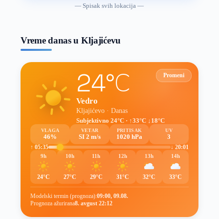
vremenske
— Spisak svih lokacija —
prognoze
Vreme danas u Kljajićevu
24°C
Promeni
Vedro
Kljajićevo · Danas
Subjektivno 24°C · ↑33°C ↓18°C
VLAGA
VETAR
PRITISAK
UV
46%
SI 2 m/s
1020 hPa
3
↑ 05:35
↓ 20:01
9h
10h
11h
12h
13h
14h
24°C
27°C
29°C
31°C
32°C
33°C
Modelski termin (prognoza):
09:00, 09.08.
Prognoza ažurirana
8. avgust 22:12