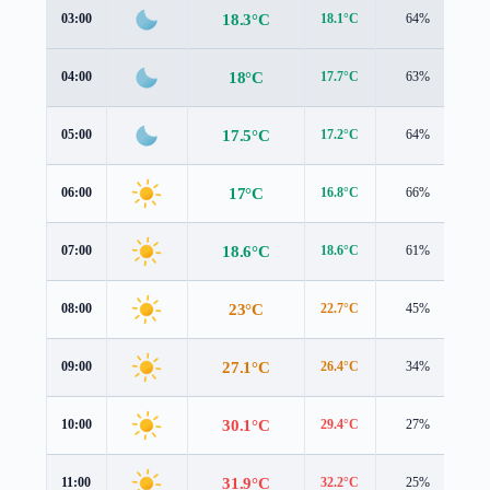
18.3°C
03:00
18.1°C
64%
1.
18°C
04:00
17.7°C
63%
1.
17.5°C
05:00
17.2°C
64%
1.
17°C
06:00
16.8°C
66%
0.
18.6°C
07:00
18.6°C
61%
0.
23°C
08:00
22.7°C
45%
0.
27.1°C
09:00
26.4°C
34%
1.
30.1°C
10:00
29.4°C
27%
1.
31.9°C
11:00
32.2°C
25%
1.