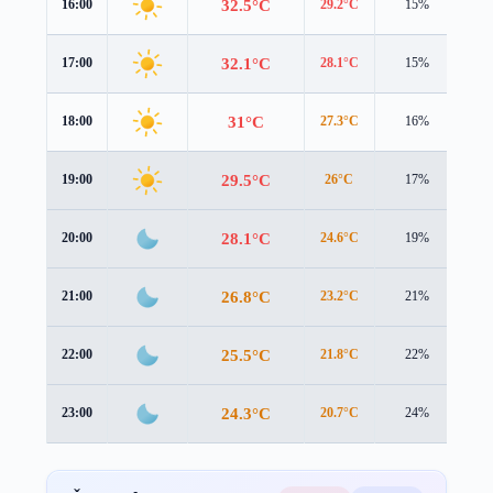
32.5°C
16:00
29.2°C
15%
4.3
32.1°C
17:00
28.1°C
15%
4.2
31°C
18:00
27.3°C
16%
3.8
29.5°C
19:00
26°C
17%
3.4
28.1°C
20:00
24.6°C
19%
3.4
26.8°C
21:00
23.2°C
21%
3.5
25.5°C
22:00
21.8°C
22%
3.7
24.3°C
23:00
20.7°C
24%
3.7