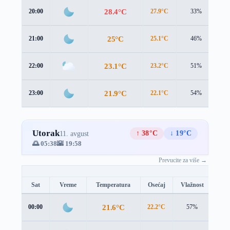
28.4°C
20:00
27.9°C
33%
1.
25°C
21:00
25.1°C
46%
1.
23.1°C
22:00
23.2°C
51%
1.
21.9°C
23:00
22.1°C
54%
0.
Utorak
↑ 38°C
↓ 19°C
11. avgust
🌅 05:38
🌇 19:58
Prevucite za više →
Sat
Vreme
Temperatura
Osećaj
Vlažnost
Brz
21.6°C
00:00
22.2°C
57%
0.4 