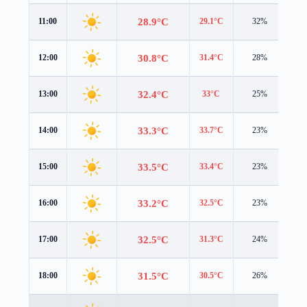
28.9°C
11:00
29.1°C
32%
1.6
30.8°C
12:00
31.4°C
28%
1.8
32.4°C
13:00
33°C
25%
2.0
33.3°C
14:00
33.7°C
23%
2.1
33.5°C
15:00
33.4°C
23%
2.1
33.2°C
16:00
32.5°C
23%
2.0
32.5°C
17:00
31.3°C
24%
1.8
31.5°C
18:00
30.5°C
26%
1.6