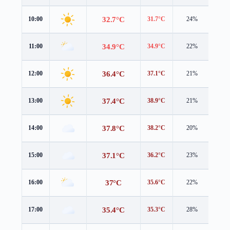
32.7°C
10:00
31.7°C
24%
1.9 
34.9°C
11:00
34.9°C
22%
2.0 
36.4°C
12:00
37.1°C
21%
1.8 
37.4°C
13:00
38.9°C
21%
1.5 
37.8°C
14:00
38.2°C
20%
2.1 
37.1°C
15:00
36.2°C
23%
3.8 
37°C
16:00
35.6°C
22%
3.8 
35.4°C
17:00
35.3°C
28%
2.6 