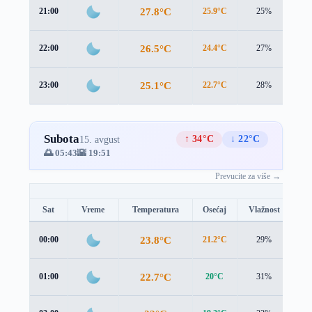
27.8°C
21:00
25.9°C
25%
1.7
26.5°C
22:00
24.4°C
27%
2.0
25.1°C
23:00
22.7°C
28%
2.3
Subota
↑ 34°C
↓ 22°C
15. avgust
🌅 05:43
🌇 19:51
Prevucite za više →
Sat
Vreme
Temperatura
Osećaj
Vlažnost
Br
23.8°C
00:00
21.2°C
29%
2.6
22.7°C
01:00
20°C
31%
2.8