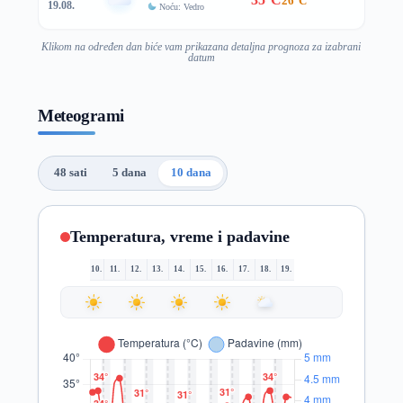
26°C
19.08.
Noću: Vedro
Klikom na određen dan biće vam prikazana detaljna prognoza za izabrani
datum
Meteogrami
48 sati
5 dana
10 dana
Temperatura, vreme i padavine
10.
11.
12.
13.
14.
15.
16.
17.
18.
19.