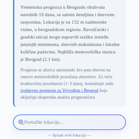
Vremenska prognoza u Beogradu obuhvata
narednih 10 dana, sa satnim detaljima i dnevnim
rasponima. Lokacija je na 132 m nadmorske
visine, u beogradskom regionu. Ravničarski i
gradski uticaji mogu napraviti razliku između
jutarnjih minimuma, dnevnih maksimuma i lokalne
količine padavina. Najbliža meteorološka stanica
je Beograd (2.1 km).
Prognoza se ažurira automatski dva puta dnevno na
osnovu meteoroloških proračuna atmosfere. Za veću
kratkoročnu pouzdanost (1–3 dana), konsultujte našu
trodnevnu prognozu za Vojvodinu i Beograd
koja
uključuje ekspertsku analizu prognostičara.
Pretražite
lokaciju
vremenske
— Spisak svih lokacija —