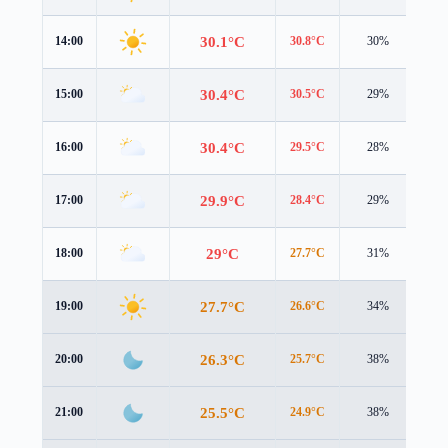
30.1°C
14:00
30.8°C
30%
2.2
30.4°C
15:00
30.5°C
29%
2.5
30.4°C
16:00
29.5°C
28%
2.7
29.9°C
17:00
28.4°C
29%
2.8
29°C
18:00
27.7°C
31%
2.6
27.7°C
19:00
26.6°C
34%
2.2
26.3°C
20:00
25.7°C
38%
1.5
25.5°C
21:00
24.9°C
38%
1.3