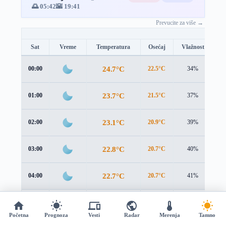
🌅 05:42
🌇 19:41
Prevucite za više →
Sat
Vreme
Temperatura
Osećaj
Vlažnost
B
24.7°C
00:00
22.5°C
34%
3.
23.7°C
01:00
21.5°C
37%
3.
23.1°C
02:00
20.9°C
39%
3.
22.8°C
03:00
20.7°C
40%
3.
22.7°C
04:00
20.7°C
41%
3.
22.8°C
05:00
21°C
42%
3.
Početna
Prognoza
Vesti
Radar
Merenja
Tamno