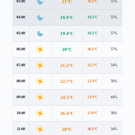
21°C
03:00
20.2°C
51%
1.8
19.9°C
04:00
19.3°C
55%
1.4
19.4°C
05:00
19.2°C
57%
0.8
20°C
06:00
20.1°C
57%
0.4
21.2°C
07:00
21.2°C
54%
0.9
22.7°C
08:00
22.4°C
50%
1.6
24.5°C
09:00
23.9°C
44%
1.9
26.4°C
10:00
25.8°C
38%
2.1
28°C
11:00
28.1°C
34%
2.1