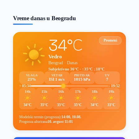
prognoze
Vreme danas u Beogradu
34°C
Promeni
Vedro
Beograd · Danas
Subjektivno 36°C · ↑35°C ↓18°C
VLAGA
VETAR
PRITISAK
UV
23%
ISI 1 m/s
1015 hPa
7
↑ 05:34
↓ 19:52
14h
15h
16h
17h
18h
19h
34°C
35°C
35°C
35°C
34°C
33°C
Modelski termin (prognoza):
14:00, 10.08.
Prognoza ažurirana
10. avgust 11:01