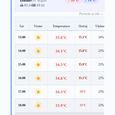
Danas
↑ 35°C
↓ 18°C
10. avgust
🌅 05:34
🌇 19:52
Prevucite za više →
Sat
Vreme
Temperatura
Osećaj
Vlažnost
33.6°C
13:00
35.1°C
24%
34.1°C
14:00
35.8°C
23%
34.5°C
15:00
35.8°C
23%
34.6°C
16:00
35.1°C
23%
34.5°C
17:00
34°C
23%
33.9°C
18:00
33°C
23%