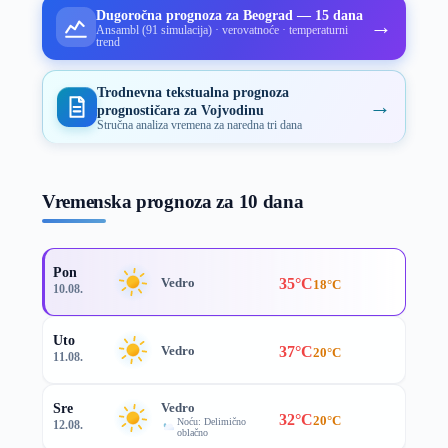
Dugoročna prognoza za Beograd — 15 dana
→
Ansambl (91 simulacija) · verovatnoće · temperaturni
trend
Trodnevna tekstualna prognoza
→
prognostičara za Vojvodinu
Stručna analiza vremena za naredna tri dana
Vremenska prognoza za 10 dana
Pon
35°C
Vedro
18°C
10.08.
Uto
37°C
Vedro
20°C
11.08.
Vedro
Sre
32°C
20°C
Noću: Delimično
12.08.
oblačno