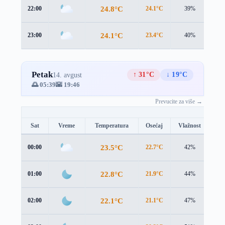
24.8°C
22:00
24.1°C
39%
1.2
24.1°C
23:00
23.4°C
40%
1.2
Petak
↑ 31°C
↓ 19°C
14. avgust
🌅 05:39
🌇 19:46
Prevucite za više →
Sat
Vreme
Temperatura
Osećaj
Vlažnost
Br
23.5°C
00:00
22.7°C
42%
1.3
22.8°C
01:00
21.9°C
44%
1.7
22.1°C
02:00
21.1°C
47%
2.0