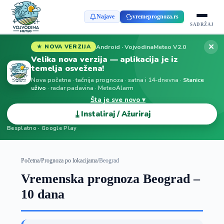
Najave
vremeprognoza.rs
SADRŽAJ
✕
Android · VojvodinaMeteo V2.0
★ NOVA VERZIJA
Velika nova verzija — aplikacija je iz
temelja osvežena!
Nova početna · tačnija prognoza · satna i 14-dnevna ·
Stanice
uživo
· radar padavina · MeteoAlarm
Šta je sve novo ▾
⤓
Instaliraj / Ažuriraj
Besplatno · Google Play
Početna
/
Prognoza po lokacijama
/
Beograd
Vremenska prognoza Beograd –
10 dana