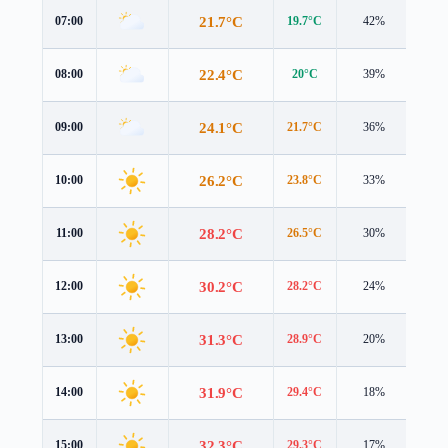
21.7°C
07:00
19.7°C
42%
2.9 
22.4°C
08:00
20°C
39%
3.3 
24.1°C
09:00
21.7°C
36%
3.5 
26.2°C
10:00
23.8°C
33%
3.9 
28.2°C
11:00
26.5°C
30%
4.3 
30.2°C
12:00
28.2°C
24%
4.9 
31.3°C
13:00
28.9°C
20%
5.2 
31.9°C
14:00
29.4°C
18%
5.0 
32.3°C
15:00
29.3°C
17%
5.0 