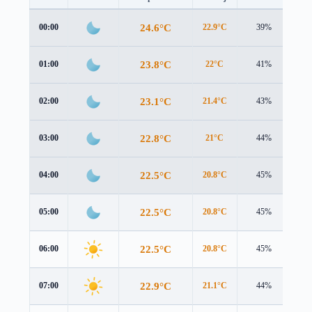
24.6°C
00:00
22.9°C
39%
3.1
23.8°C
01:00
22°C
41%
3.2
23.1°C
02:00
21.4°C
43%
3.3
22.8°C
03:00
21°C
44%
3.3
22.5°C
04:00
20.8°C
45%
3.3
22.5°C
05:00
20.8°C
45%
3.3
22.5°C
06:00
20.8°C
45%
3.3
22.9°C
07:00
21.1°C
44%
3.4