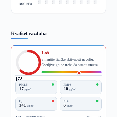
Kvalitet vazduha
Loš
Smanjite fizičke aktivnosti napolju.
Osetljive grupe treba da ostanu unutra.
62
AQI
PM2.5
PM10
17
20
µg/m³
µg/m³
O₃
NO₂
141
6
µg/m³
µg/m³