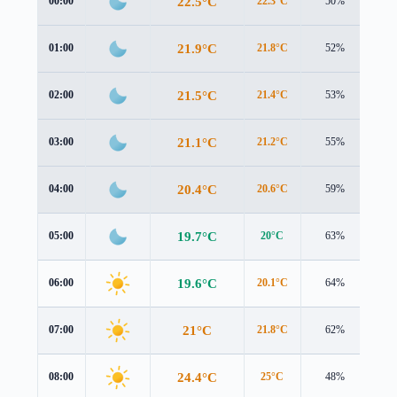
22.5°C
00:00
22.3°C
50%
1.3
21.9°C
01:00
21.8°C
52%
1.1
21.5°C
02:00
21.4°C
53%
1.0
21.1°C
03:00
21.2°C
55%
0.9
20.4°C
04:00
20.6°C
59%
0.7
19.7°C
05:00
20°C
63%
0.7
19.6°C
06:00
20.1°C
64%
0.7
21°C
07:00
21.8°C
62%
0.7
24.4°C
08:00
25°C
48%
0.4