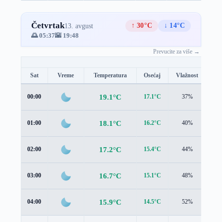
Četvrtak
↑ 30°C
↓ 14°C
13. avgust
🌅 05:37
🌇 19:48
Prevucite za više →
Sat
Vreme
Temperatura
Osećaj
Vlažnost
Br
19.1°C
00:00
17.1°C
37%
1.1
18.1°C
01:00
16.2°C
40%
1.0
17.2°C
02:00
15.4°C
44%
1.0
16.7°C
03:00
15.1°C
48%
0.9
15.9°C
04:00
14.5°C
52%
0.9