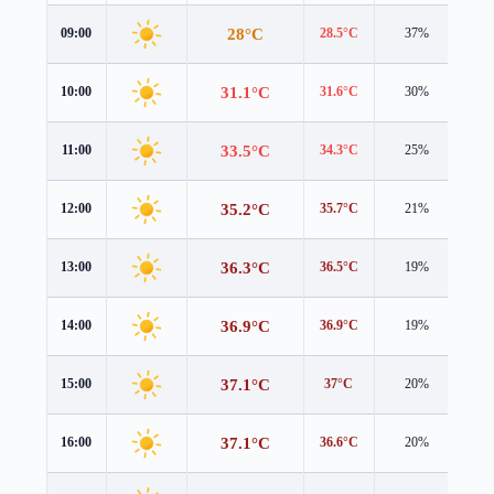
28°C
09:00
28.5°C
37%
0.2
31.1°C
10:00
31.6°C
30%
0.3
33.5°C
11:00
34.3°C
25%
1.0
35.2°C
12:00
35.7°C
21%
1.8
36.3°C
13:00
36.5°C
19%
2.4
36.9°C
14:00
36.9°C
19%
2.7
37.1°C
15:00
37°C
20%
2.7
37.1°C
16:00
36.6°C
20%
2.3