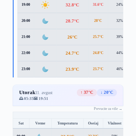
32.8°C
19:00
31.6°C
24%
28.7°C
20:00
28°C
32%
26°C
21:00
25.7°C
39%
24.7°C
22:00
24.8°C
44%
23.9°C
23:00
23.7°C
46%
Utorak
↑ 37°C
↓ 20°C
11. avgust
🌅 05:35
🌇 19:51
Prevucite za više →
Sat
Vreme
Temperatura
Osećaj
Vlažnost
Br