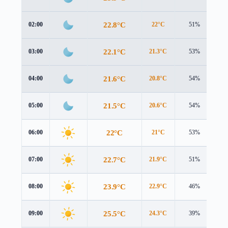
22.8°C
02:00
22°C
51%
2.
22.1°C
03:00
21.3°C
53%
2.
21.6°C
04:00
20.8°C
54%
2.
21.5°C
05:00
20.6°C
54%
2.
22°C
06:00
21°C
53%
2.
22.7°C
07:00
21.9°C
51%
2.
23.9°C
08:00
22.9°C
46%
2.
25.5°C
09:00
24.3°C
39%
2.