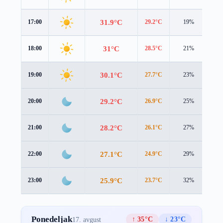
31.9°C
17:00
29.2°C
19%
3.0
31°C
18:00
28.5°C
21%
2.9
30.1°C
19:00
27.7°C
23%
2.8
29.2°C
20:00
26.9°C
25%
2.8
28.2°C
21:00
26.1°C
27%
2.8
27.1°C
22:00
24.9°C
29%
2.9
25.9°C
23:00
23.7°C
32%
3.0
Ponedeljak
↑ 35°C
↓ 23°C
17. avgust