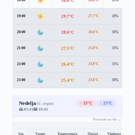
30.8°C
29.7°C
19:00
27.7°C
28%
3.
28.6°C
20:00
26.6°C
30%
3.
27.5°C
21:00
25.8°C
33%
3.
26.4°C
22:00
24.8°C
35%
3.
25.4°C
23:00
23.6°C
38%
3.
Nedelja
↑ 33°C
↓ 23°C
16. avgust
🌅 05:41
🌇 19:43
Prevucite za više →
Sat
Vreme
Temperatura
Osećaj
Vlažnost
Br