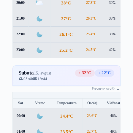
28°C
20:00
27.3°C
30%
0.6
27°C
21:00
26.3°C
33%
1.2
26.1°C
22:00
25.4°C
38%
1.8
25.2°C
23:00
24.5°C
42%
2.3
Subota
↑ 32°C
↓ 22°C
15. avgust
🌅 05:40
🌇 19:44
Prevucite za više →
Sat
Vreme
Temperatura
Osećaj
Vlažnost
B
24.4°C
00:00
23.6°C
46%
2.
23.5°C
01:00
22.7°C
49%
2.