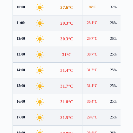
27.6°C
10:00
26°C
32%
3.
29.3°C
11:00
28.1°C
28%
3.
30.3°C
12:00
29.7°C
26%
3.
31°C
13:00
30.7°C
25%
3.
31.4°C
14:00
31.2°C
25%
2.
31.7°C
15:00
31.1°C
25%
3.
31.8°C
16:00
30.4°C
25%
3.
31.5°C
17:00
29.6°C
25%
3.
18:00
28.8°C
26%
3.