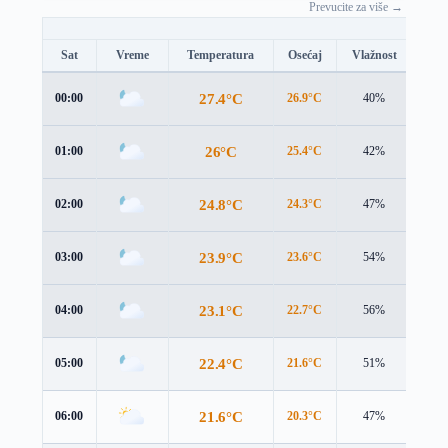
Prevucite za više →
Sat
Vreme
Temperatura
Osećaj
Vlažnost
Brz
27.4°C
00:00
26.9°C
40%
2.5 
26°C
01:00
25.4°C
42%
2.5 
24.8°C
02:00
24.3°C
47%
2.5 
23.9°C
03:00
23.6°C
54%
3.0 
23.1°C
04:00
22.7°C
56%
3.2 
22.4°C
05:00
21.6°C
51%
2.7 
21.6°C
06:00
20.3°C
47%
2.4 