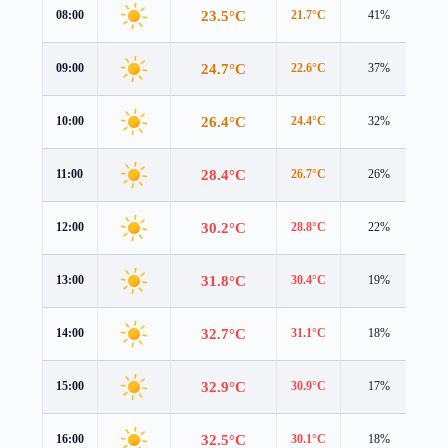
23.5°C
08:00
21.7°C
41%
3.4
24.7°C
09:00
22.6°C
37%
3.5
26.4°C
10:00
24.4°C
32%
3.5
28.4°C
11:00
26.7°C
26%
3.6
30.2°C
12:00
28.8°C
22%
3.6
31.8°C
13:00
30.4°C
19%
3.7
32.7°C
14:00
31.1°C
18%
3.7
32.9°C
15:00
30.9°C
17%
3.5
32.5°C
16:00
30.1°C
18%
3.3