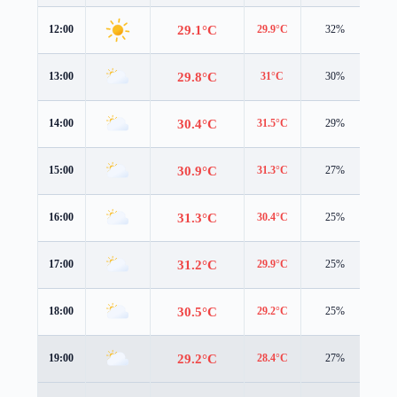
29.1°C
12:00
29.9°C
32%
1.8
29.8°C
13:00
31°C
30%
1.3
30.4°C
14:00
31.5°C
29%
0.9
30.9°C
15:00
31.3°C
27%
0.8
31.3°C
16:00
30.4°C
25%
1.4
31.2°C
17:00
29.9°C
25%
1.9
30.5°C
18:00
29.2°C
25%
1.5
29.2°C
19:00
28.4°C
27%
0.7