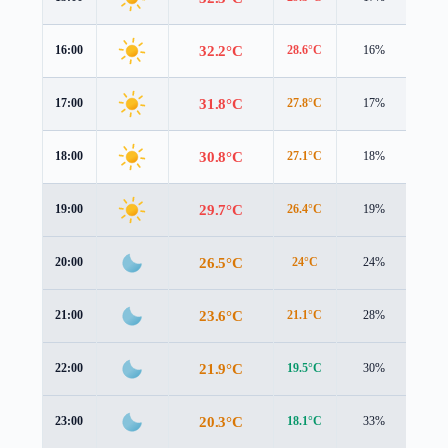
32.2°C
16:00
28.6°C
16%
4.8 
31.8°C
17:00
27.8°C
17%
4.7 
30.8°C
18:00
27.1°C
18%
4.3 
29.7°C
19:00
26.4°C
19%
3.3 
26.5°C
20:00
24°C
24%
2.1 
23.6°C
21:00
21.1°C
28%
1.9 
21.9°C
22:00
19.5°C
30%
1.6 
20.3°C
23:00
18.1°C
33%
1.3 