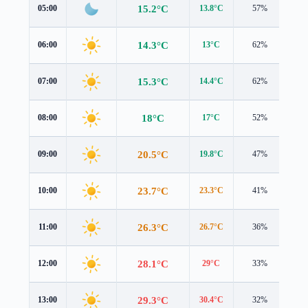
15.2°C
05:00
13.8°C
57%
1.0
14.3°C
06:00
13°C
62%
1.0
15.3°C
07:00
14.4°C
62%
0.8
18°C
08:00
17°C
52%
0.9
20.5°C
09:00
19.8°C
47%
0.8
23.7°C
10:00
23.3°C
41%
1.0
26.3°C
11:00
26.7°C
36%
1.3
28.1°C
12:00
29°C
33%
1.5
29.3°C
13:00
30.4°C
32%
1.8