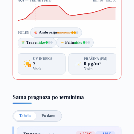
AQI — TREND (24H)
min 16 · max 65
Ambrozija
umereno
POLEN
Trave
nisko
Pelin
nisko
UV INDEKS
PRAŠINA (PM)
7
0 µg/m³
Visok
Nisko
Satna prognoza po terminima
Tabela
Po danu