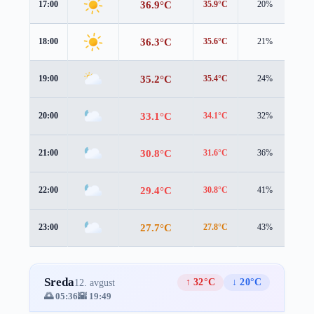
36.9°C
17:00
35.9°C
20%
2.0
36.3°C
18:00
35.6°C
21%
1.6
35.2°C
19:00
35.4°C
24%
0.6
33.1°C
20:00
34.1°C
32%
0.6
30.8°C
21:00
31.6°C
36%
0.8
29.4°C
22:00
30.8°C
41%
0.4
27.7°C
23:00
27.8°C
43%
2.1
Sreda
↑ 32°C
↓ 20°C
12. avgust
🌅 05:36
🌇 19:49