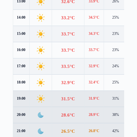
32.6°C
13:00
33.9°C
26%
1.6
33.2°C
14:00
34.5°C
25%
1.6
33.7°C
15:00
34.3°C
23%
1.5
33.7°C
16:00
33.7°C
23%
1.4
33.5°C
17:00
32.9°C
24%
1.3
32.9°C
18:00
32.4°C
25%
1.1
31.5°C
19:00
31.9°C
31%
0.4
28.6°C
20:00
28.9°C
38%
0.9
26.5°C
21:00
26.8°C
42%
0.9