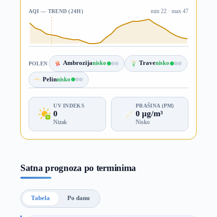
AQI — TREND (24H)
min 22 · max 47
Ambrozija
nisko
Trave
nisko
POLEN
Pelin
nisko
UV INDEKS
PRAŠINA (PM)
0
0 µg/m³
Nizak
Nisko
Satna prognoza po terminima
Tabela
Po danu