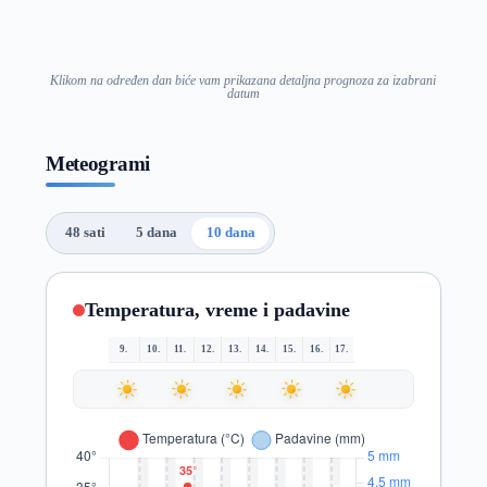
Klikom na određen dan biće vam prikazana detaljna prognoza za izabrani
datum
Meteogrami
48 sati
5 dana
10 dana
Temperatura, vreme i padavine
9.
10.
11.
12.
13.
14.
15.
16.
17.