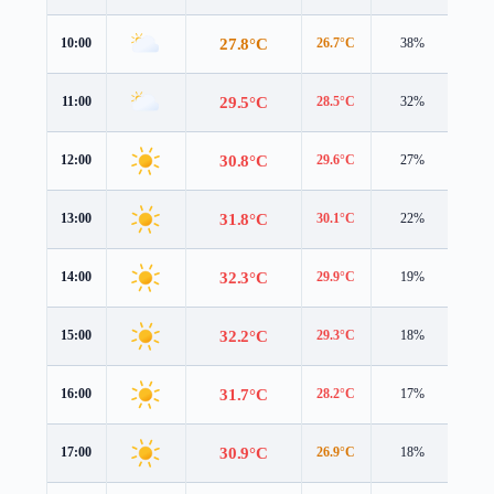
27.8°C
10:00
26.7°C
38%
3.8 
29.5°C
11:00
28.5°C
32%
4.2 
30.8°C
12:00
29.6°C
27%
4.5 
31.8°C
13:00
30.1°C
22%
4.9 
32.3°C
14:00
29.9°C
19%
5.1 
32.2°C
15:00
29.3°C
18%
5.1 
31.7°C
16:00
28.2°C
17%
4.9 
30.9°C
17:00
26.9°C
18%
4.6 