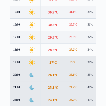
30.9°C
15:00
31.1°C
30%
2.
30.2°C
16:00
29.9°C
31%
2.
29.3°C
17:00
28.3°C
32%
2.
28.2°C
18:00
27.2°C
34%
2.
27°C
19:00
26°C
36%
2.
26.1°C
20:00
25.1°C
38%
2.
25.1°C
21:00
24.2°C
40%
2.
24.1°C
22:00
23.2°C
43%
2.