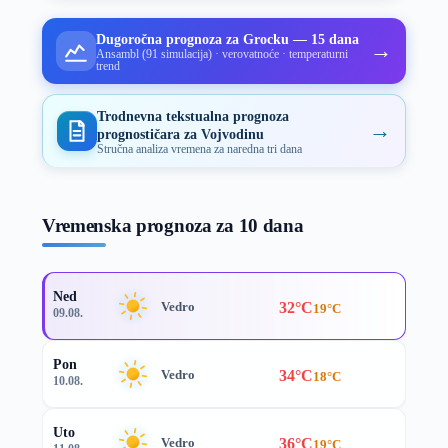
Dugoročna prognoza za Grocku — 15 dana
→
Ansambl (91 simulacija) · verovatnoće · temperaturni
trend
Trodnevna tekstualna prognoza
→
prognostičara za Vojvodinu
Stručna analiza vremena za naredna tri dana
Vremenska prognoza za 10 dana
Ned
32°C
Vedro
19°C
09.08.
Pon
34°C
Vedro
18°C
10.08.
Uto
36°C
Vedro
19°C