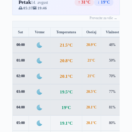
Petak
↑ 31°C
↓ 19°C
14. avgust
🌅 05:37
🌇 19:46
Prevucite za više →
Sat
Vreme
Temperatura
Osećaj
Vlažnost
Br
21.5°C
00:00
20.9°C
48%
1.
20.8°C
01:00
21°C
59%
1.
20.1°C
02:00
21°C
70%
1.
19.5°C
03:00
20.5°C
77%
1.
19°C
04:00
20.1°C
81%
1.
19.1°C
05:00
20.1°C
80%
1.