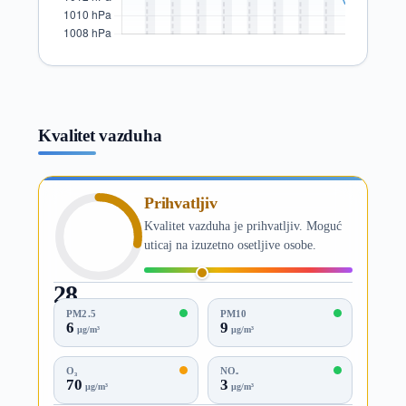
Kvalitet vazduha
Prihvatljiv
Kvalitet vazduha je prihvatljiv. Moguć
uticaj na izuzetno osetljive osobe.
28
AQI
PM2.5
PM10
6
9
µg/m³
µg/m³
O₃
NO₂
70
3
µg/m³
µg/m³