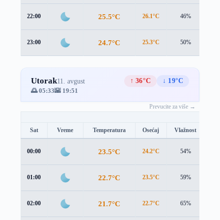
25.5°C
22:00
26.1°C
46%
0.7
24.7°C
23:00
25.3°C
50%
0.9
Utorak
↑ 36°C
↓ 19°C
11. avgust
🌅 05:33
🌇 19:51
Prevucite za više →
Sat
Vreme
Temperatura
Osećaj
Vlažnost
Br
23.5°C
00:00
24.2°C
54%
1.0
22.7°C
01:00
23.5°C
59%
1.1
21.7°C
02:00
22.7°C
65%
1.1