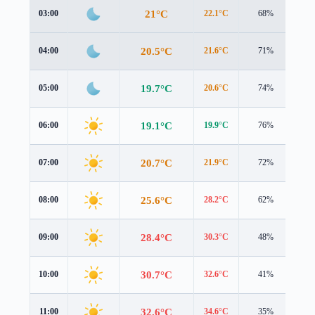
21°C
03:00
22.1°C
68%
0.9
20.5°C
04:00
21.6°C
71%
1.1
19.7°C
05:00
20.6°C
74%
1.2
19.1°C
06:00
19.9°C
76%
1.3
20.7°C
07:00
21.9°C
72%
1.2
25.6°C
08:00
28.2°C
62%
0.2
28.4°C
09:00
30.3°C
48%
0.5
30.7°C
10:00
32.6°C
41%
0.8
32.6°C
11:00
34.6°C
35%
1.6