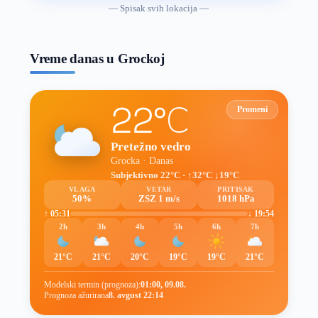
vremenske
— Spisak svih lokacija —
prognoze
Vreme danas u Grockoj
22°C
Promeni
Pretežno vedro
Grocka · Danas
Subjektivno 22°C · ↑32°C ↓19°C
VLAGA
VETAR
PRITISAK
50%
ZSZ 1 m/s
1018 hPa
↑ 05:31
↓ 19:54
2h
3h
4h
5h
6h
7h
21°C
21°C
20°C
19°C
19°C
21°C
Modelski termin (prognoza):
01:00, 09.08.
Prognoza ažurirana
8. avgust 22:14