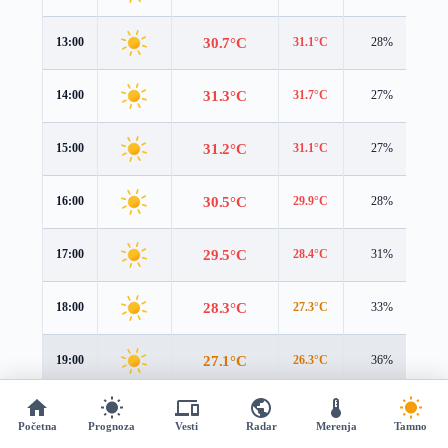
30.7°C
13:00
31.1°C
28%
2.
31.3°C
14:00
31.7°C
27%
2.
31.2°C
15:00
31.1°C
27%
2.
30.5°C
16:00
29.9°C
28%
2.
29.5°C
17:00
28.4°C
31%
2.
28.3°C
18:00
27.3°C
33%
2.
27.1°C
19:00
26.3°C
36%
2.
26.1°C
20:00
25.4°C
38%
2.
Početna
Prognoza
Vesti
Radar
Merenja
Tamno