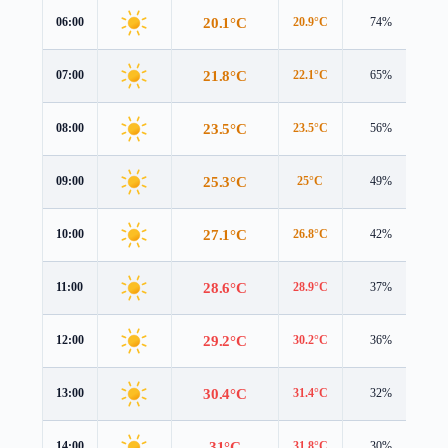
20.1°C
06:00
20.9°C
74%
2.
21.8°C
07:00
22.1°C
65%
2.
23.5°C
08:00
23.5°C
56%
2.
25.3°C
09:00
25°C
49%
2.
27.1°C
10:00
26.8°C
42%
2.
28.6°C
11:00
28.9°C
37%
2.
29.2°C
12:00
30.2°C
36%
2.
30.4°C
13:00
31.4°C
32%
2.
31°C
14:00
31.8°C
30%
2.