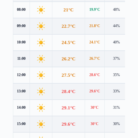
21°C
08:00
19.9°C
48%
1.8
22.7°C
09:00
21.8°C
44%
1.7
24.5°C
10:00
24.1°C
40%
1.6
26.2°C
11:00
26.7°C
37%
1.5
27.5°C
12:00
28.6°C
35%
1.6
28.4°C
13:00
29.6°C
33%
1.8
29.1°C
14:00
30°C
31%
1.9
29.6°C
15:00
30°C
30%
1.8