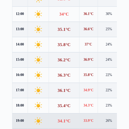
34°C
12:00
36.1°C
30%
1.6
35.1°C
13:00
36.6°C
25%
1.9
35.8°C
14:00
37°C
24%
2.2
36.2°C
15:00
36.9°C
24%
2.5
36.3°C
16:00
35.8°C
22%
2.7
36.1°C
17:00
34.9°C
22%
2.8
35.4°C
18:00
34.3°C
23%
2.7
34.1°C
19:00
33.9°C
26%
1.3