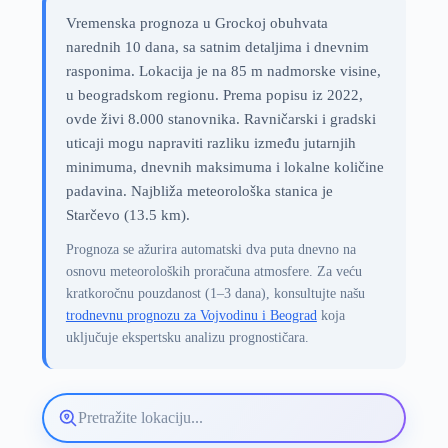
Vremenska prognoza u Grockoj obuhvata
narednih 10 dana, sa satnim detaljima i dnevnim
rasponima. Lokacija je na 85 m nadmorske visine,
u beogradskom regionu. Prema popisu iz 2022,
ovde živi 8.000 stanovnika. Ravničarski i gradski
uticaji mogu napraviti razliku između jutarnjih
minimuma, dnevnih maksimuma i lokalne količine
padavina. Najbliža meteorološka stanica je
Starčevo (13.5 km).
Prognoza se ažurira automatski dva puta dnevno na
osnovu meteoroloških proračuna atmosfere. Za veću
kratkoročnu pouzdanost (1–3 dana), konsultujte našu
trodnevnu prognozu za Vojvodinu i Beograd
koja
uključuje ekspertsku analizu prognostičara.
Pretražite
lokaciju