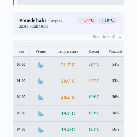
Ponedeljak
↑ 34°C
↓ 18°C
10. avgust
🌅 05:32
🌇 19:52
Prevucite za više →
Sat
Vreme
Temperatura
Osećaj
Vlažnost
Br
21.7°C
00:00
21.7°C
54%
1.1
20.9°C
01:00
20.7°C
55%
1.2
20.2°C
02:00
19.9°C
56%
1.2
19.7°C
03:00
19.3°C
56%
1.1
19.4°C
04:00
19.1°C
56%
0.9