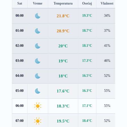
Sat
Vreme
Temperatura
Osećaj
Vlažnost
Br
21.8°C
00:00
19.3°C
34%
2.4
20.9°C
01:00
18.7°C
37%
2.1
20°C
02:00
18.1°C
41%
1.9
19°C
03:00
17.3°C
46%
1.9
18°C
04:00
16.5°C
52%
1.9
17.6°C
05:00
16.3°C
55%
1.8
18.3°C
06:00
17.1°C
55%
1.8
19.5°C
07:00
18.4°C
52%
1.8