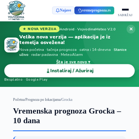
Najave
vremeprognoza.rs
SADRŽAJ
✕
Android · VojvodinaMeteo V2.0
★ NOVA VERZIJA
Velika nova verzija — aplikacija je iz
temelja osvežena!
Nova početna · tačnija prognoza · satna i 14-dnevna ·
Stanice
uživo
· radar padavina · MeteoAlarm
Šta je sve novo ▾
⤓
Instaliraj / Ažuriraj
Besplatno · Google Play
Početna
/
Prognoza po lokacijama
/
Grocka
Vremenska prognoza Grocka –
10 dana