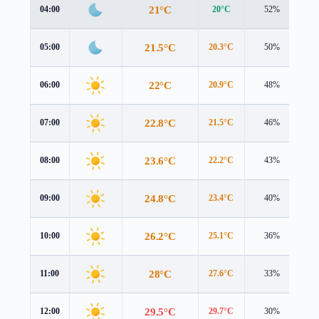
21°C
04:00
20°C
52%
2.
21.5°C
05:00
20.3°C
50%
2.
22°C
06:00
20.9°C
48%
2.
22.8°C
07:00
21.5°C
46%
2.
23.6°C
08:00
22.2°C
43%
2.
24.8°C
09:00
23.4°C
40%
2.
26.2°C
10:00
25.1°C
36%
2.
28°C
11:00
27.6°C
33%
2.
29.5°C
12:00
29.7°C
30%
2.