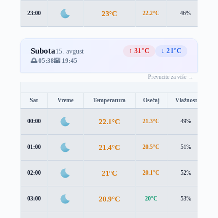
23°C
23:00
22.2°C
46%
2.
Subota
↑ 31°C
↓ 21°C
15. avgust
🌅 05:38
🌇 19:45
Prevucite za više →
Sat
Vreme
Temperatura
Osećaj
Vlažnost
B
22.1°C
00:00
21.3°C
49%
2.
21.4°C
01:00
20.5°C
51%
2.
21°C
02:00
20.1°C
52%
2.
20.9°C
03:00
20°C
53%
2.