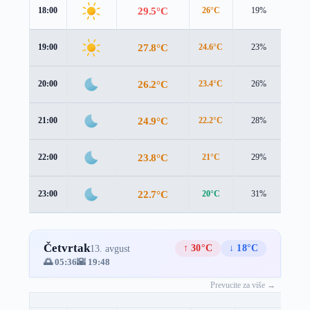
29.5°C
18:00
26°C
19%
4.1 
27.8°C
19:00
24.6°C
23%
3.5 
26.2°C
20:00
23.4°C
26%
3.0 
24.9°C
21:00
22.2°C
28%
2.9 
23.8°C
22:00
21°C
29%
2.8 
22.7°C
23:00
20°C
31%
2.7 
Četvrtak
↑ 30°C
↓ 18°C
13. avgust
🌅 05:36
🌇 19:48
Prevucite za više →