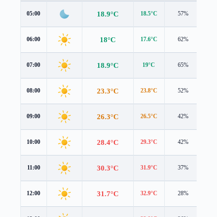
18.9°C
05:00
18.5°C
57%
0.9
18°C
06:00
17.6°C
62%
1.2
18.9°C
07:00
19°C
65%
0.9
23.3°C
08:00
23.8°C
52%
0.6
26.3°C
09:00
26.5°C
42%
1.0
28.4°C
10:00
29.3°C
42%
1.7
30.3°C
11:00
31.9°C
37%
1.7
31.7°C
12:00
32.9°C
28%
1.6