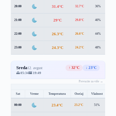
31.4°C
20:00
32.7°C
36%
0.4
29°C
21:00
29.8°C
40%
0.9
26.3°C
22:00
26.6°C
44%
1.3
24.3°C
23:00
24.2°C
48%
1.7
Sreda
↑ 32°C
↓ 23°C
12. avgust
🌅 05:34
🌇 19:49
Prevucite za više →
Sat
Vreme
Temperatura
Osećaj
Vlažnost
Brz
23.4°C
00:00
23.2°C
51%
1.8 