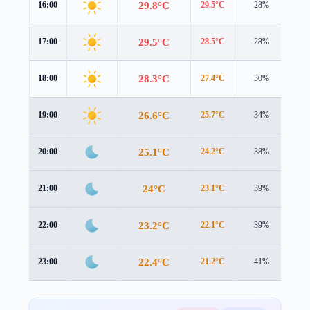
29.8°C
16:00
29.5°C
28%
1.7
29.5°C
17:00
28.5°C
28%
1.5
28.3°C
18:00
27.4°C
30%
1.3
26.6°C
19:00
25.7°C
34%
1.6
25.1°C
20:00
24.2°C
38%
1.7
24°C
21:00
23.1°C
39%
1.3
23.2°C
22:00
22.1°C
39%
1.3
22.4°C
23:00
21.2°C
41%
1.5