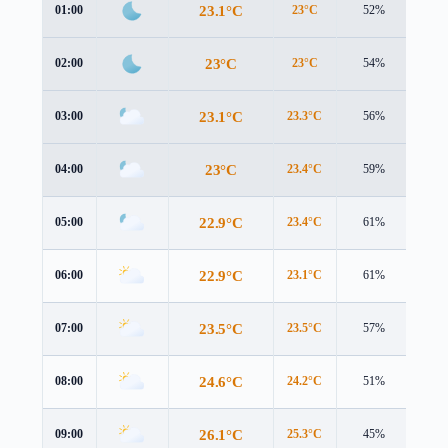
23.1°C
01:00
23°C
52%
1.8 
23°C
02:00
23°C
54%
1.9 
23.1°C
03:00
23.3°C
56%
1.9 
23°C
04:00
23.4°C
59%
1.9 
22.9°C
05:00
23.4°C
61%
2.1 
22.9°C
06:00
23.1°C
61%
2.6 
23.5°C
07:00
23.5°C
57%
2.9 
24.6°C
08:00
24.2°C
51%
3.1 
26.1°C
09:00
25.3°C
45%
3.4 