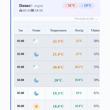
Danas
↑ 32°C
↓ 19°C
9. avgust
🌅 05:31
🌇 19:54
Prevucite za više →
Sat
Vreme
Temperatura
Osećaj
Vlažnost
22.3°C
01:00
22°C
50%
21.4°C
02:00
21°C
52%
20.8°C
03:00
20.5°C
55%
20°C
04:00
19.9°C
59%
19.3°C
05:00
19°C
61%
18.6°C
06:00
18.4°C
65%