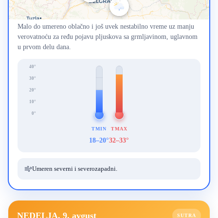
Malo do umereno oblačno i još uvek nestabilno vreme uz manju
verovatnoću za ređu pojavu pljuskova sa grmljavinom, uglavnom
u prvom delu dana.
40°
30°
20°
10°
0°
TMIN
TMAX
18–20°
32–33°
Umeren severni i severozapadni.
NEDELJA, 9. avgust
SUTRA