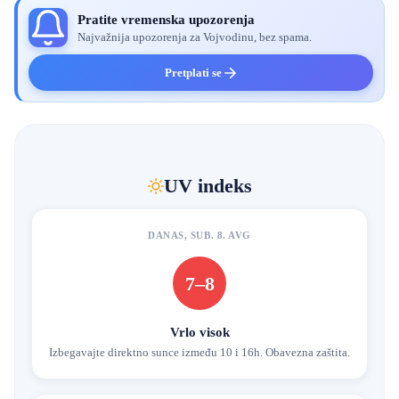
Pratite vremenska upozorenja
Najvažnija upozorenja za Vojvodinu, bez spama.
Pretplati se
UV indeks
DANAS, SUB. 8. AVG
7–8
Vrlo visok
Izbegavajte direktno sunce između 10 i 16h. Obavezna zaštita.