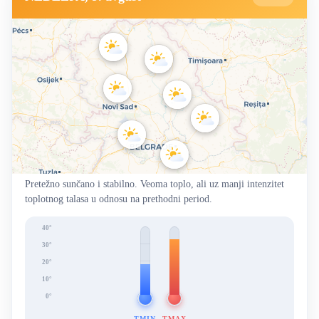
Pretežno sunčano i stabilno. Veoma toplo, ali uz manji intenzitet
toplotnog talasa u odnosu na prethodni period.
40°
30°
20°
10°
0°
TMIN
TMAX