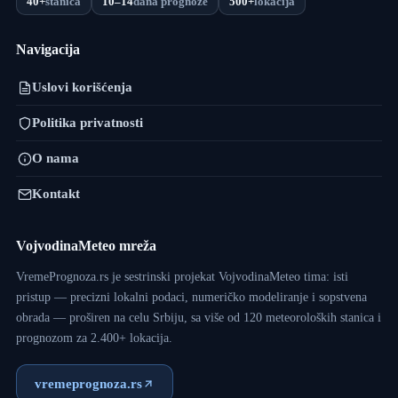
40+
stanica
10–14
dana prognoze
500+
lokacija
Navigacija
Uslovi korišćenja
Politika privatnosti
O nama
Kontakt
VojvodinaMeteo mreža
VremePrognoza.rs je sestrinski projekat VojvodinaMeteo tima: isti
pristup — precizni lokalni podaci, numeričko modeliranje i sopstvena
obrada — proširen na celu Srbiju, sa više od 120 meteoroloških stanica i
prognozom za 2.400+ lokacija.
vremeprognoza.rs