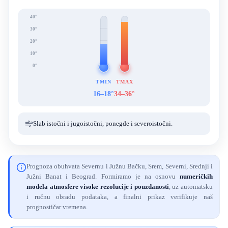
40°
30°
20°
10°
0°
TMIN
TMAX
16–18°
34–36°
Slab istočni i jugoistočni, ponegde i severoistočni.
Prognoza obuhvata Severnu i Južnu Bačku, Srem, Severni, Srednji i
Južni Banat i Beograd. Formiramo je na osnovu
numeričkih
modela atmosfere visoke rezolucije i pouzdanosti
, uz automatsku
i ručnu obradu podataka, a finalni prikaz verifikuje naš
prognostičar vremena.