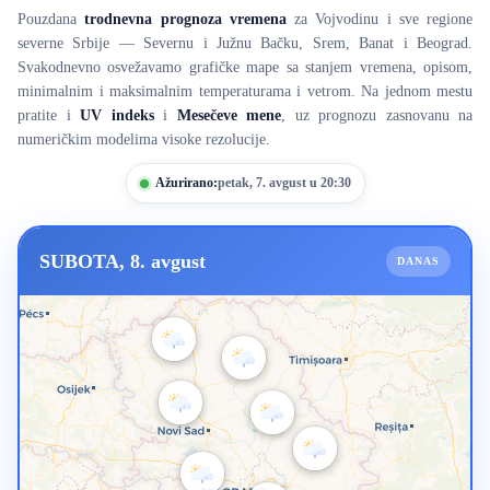
Pouzdana
trodnevna prognoza vremena
za Vojvodinu i sve regione
severne Srbije — Severnu i Južnu Bačku, Srem, Banat i Beograd.
Svakodnevno osvežavamo grafičke mape sa stanjem vremena, opisom,
minimalnim i maksimalnim temperaturama i vetrom. Na jednom mestu
pratite i
UV indeks
i
Mesečeve mene
, uz prognozu zasnovanu na
numeričkim modelima visoke rezolucije.
Ažurirano:
petak, 7. avgust u 20:30
SUBOTA, 8. avgust
DANAS