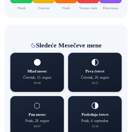
Nizak
Umeren
Visok
Veoma visok
Ekstreman
Sledeće Mesečeve mene
🌑
🌓
Mlad mesec
Prva četvrt
Četvrtak, 13. avgust
Četvrtak, 20. avgust
09:46
18:57
🌕
🌗
Pun mesec
Poslednja četvrt
Petak, 28. avgust
Petak, 4. septembar
04:07
13:19