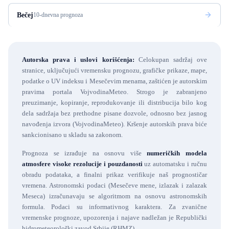
Bečej
10-dnevna prognoza
Autorska prava i uslovi korišćenja:
Celokupan sadržaj ove
stranice, uključujući vremensku prognozu, grafičke prikaze, mape,
podatke o UV indeksu i Mesečevim menama, zaštićen je autorskim
pravima portala VojvodinaMeteo. Strogo je zabranjeno
preuzimanje, kopiranje, reprodukovanje ili distribucija bilo kog
dela sadržaja bez prethodne pisane dozvole, odnosno bez jasnog
navođenja izvora (VojvodinaMeteo). Kršenje autorskih prava biće
sankcionisano u skladu sa zakonom.
Prognoza se izrađuje na osnovu više
numeričkih modela
atmosfere visoke rezolucije i pouzdanosti
uz automatsku i ručnu
obradu podataka, a finalni prikaz verifikuje naš prognostičar
vremena. Astronomski podaci (Mesečeve mene, izlazak i zalazak
Meseca) izračunavaju se algoritmom na osnovu astronomskih
formula. Podaci su informativnog karaktera. Za zvanične
vremenske prognoze, upozorenja i najave nadležan je Republički
hidrometeorološki zavod Srbije (RHMZ).