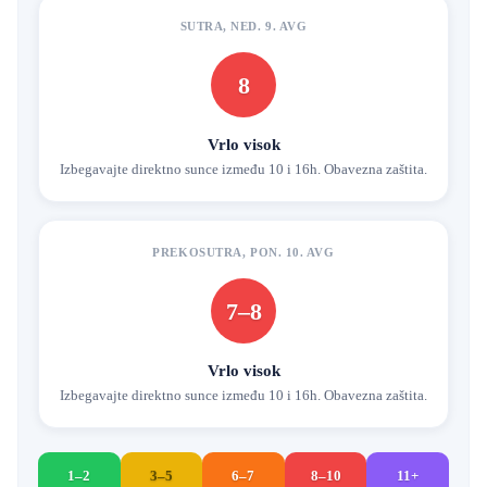
SUTRA, NED. 9. AVG
8
Vrlo visok
Izbegavajte direktno sunce između 10 i 16h. Obavezna zaštita.
PREKOSUTRA, PON. 10. AVG
7–8
Vrlo visok
Izbegavajte direktno sunce između 10 i 16h. Obavezna zaštita.
1–2
3–5
6–7
8–10
11+