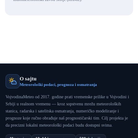
O sajtu
Meteorološki podaci, prognoza i osmatranja
VojvodinaMeteo od 2017. godine prati vremenske prilike u Vojvodini i
Srbiji u realnom vremenu — kroz sopstvenu mrežu meteoroloških
stanica, radarska i satelitska osmatranja, numeričko modeliranje i
prognoze koje ručno obrađuje naš prognostičarski tim. Cilj projekta je
da precizni lokalni meteorološki podaci budu dostupni svima.