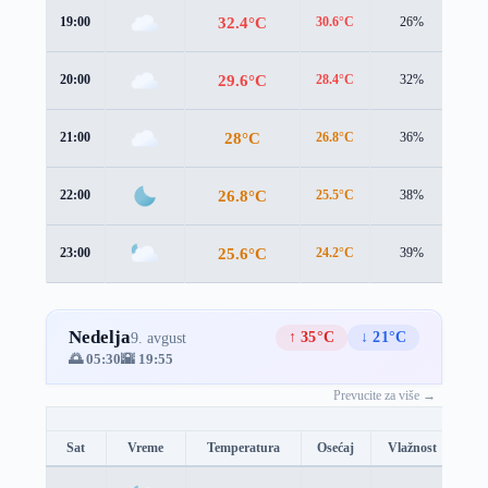
32.4°C
19:00
30.6°C
26%
3.7
29.6°C
20:00
28.4°C
32%
2.9
28°C
21:00
26.8°C
36%
3.0
26.8°C
22:00
25.5°C
38%
3.3
25.6°C
23:00
24.2°C
39%
3.1
Nedelja
↑ 35°C
↓ 21°C
9. avgust
🌅 05:30
🌇 19:55
Prevucite za više →
Sat
Vreme
Temperatura
Osećaj
Vlažnost
Br