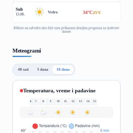
Sub
34°C
Vedro
25°C
15.08.
Klikom na određen dan biće vam prikazana detaljna prognoza za izabrani
datum
Meteogrami
48 sati
5 dana
10 dana
Temperatura, vreme i padavine
6.
7.
8.
9.
10.
11.
12.
13.
14.
15.