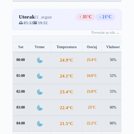
Utorak
↑ 35°C
↓ 21°C
11. avgust
🌅 05:32
🌇 19:52
Prevucite za više →
Sat
Vreme
Temperatura
Osećaj
Vlažnost
Br
24.9°C
00:00
25.4°C
50%
1.3
24.1°C
01:00
24.6°C
52%
1.4
23.4°C
02:00
23.8°C
55%
1.4
22.4°C
03:00
23°C
60%
1.5
21.5°C
04:00
22.2°C
66%
1.7