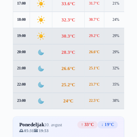
33.6°C
17:00
31.7°C
21%
2.9
32.3°C
18:00
30.7°C
24%
2.6
30.3°C
19:00
29.2°C
29%
2.0
28.3°C
20:00
26.6°C
29%
2.4
26.6°C
21:00
25.1°C
32%
2.2
25.2°C
22:00
23.7°C
35%
2.2
24°C
23:00
22.5°C
38%
2.3
Ponedeljak
↑ 33°C
↓ 19°C
10. avgust
🌅 05:31
🌇 19:53