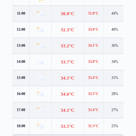
30.8°C
11:00
31.8°C
44%
4.4
32.3°C
12:00
33.6°C
40%
4.5
33.2°C
13:00
34.1°C
36%
4.8
33.7°C
14:00
33.8°C
34%
4.7
34.1°C
15:00
33.4°C
31%
4.6
34.6°C
16:00
33.5°C
28%
4.6
34.1°C
17:00
32.4°C
27%
4.7
33.5°C
18:00
31.3°C
25%
4.6