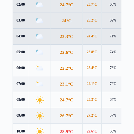
24.7°C
02:00
25.7°C
66%
3.5
24°C
03:00
25.2°C
69%
3.2
23.3°C
04:00
24.4°C
71%
3.2
22.6°C
05:00
23.8°C
74%
3.1
22.2°C
06:00
23.4°C
76%
3.1
23.1°C
07:00
24.1°C
72%
3.4
24.7°C
08:00
25.3°C
64%
3.8
26.7°C
09:00
27.2°C
57%
4.1
28.9°C
10:00
29.6°C
50%
4.0