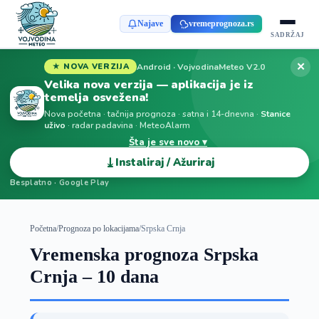
Najave
vremeprognoza.rs
SADRŽAJ
✕
Android · VojvodinaMeteo V2.0
★ NOVA VERZIJA
Velika nova verzija — aplikacija je iz
temelja osvežena!
Nova početna · tačnija prognoza · satna i 14-dnevna ·
Stanice
uživo
· radar padavina · MeteoAlarm
Šta je sve novo ▾
⤓
Instaliraj / Ažuriraj
Besplatno · Google Play
Početna
/
Prognoza po lokacijama
/
Srpska Crnja
Vremenska prognoza Srpska
Crnja – 10 dana