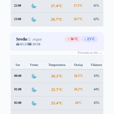
27.4°C
22:00
27.5°C
41%
1.5
26.7°C
23:00
26.7°C
42%
1.6
Sreda
↑ 36°C
↓ 25°C
12. avgust
🌅 05:33
🌇 19:50
Prevucite za više →
Sat
Vreme
Temperatura
Osećaj
Vlažnost
Br
26.2°C
00:00
26.5°C
43%
1.1
25.7°C
01:00
26.2°C
44%
0.8
25.4°C
02:00
26°C
45%
0.4