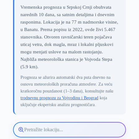
Vremenska prognoza u Srpskoj Crnji obuhvata
narednih 10 dana, sa satnim detaljima i dnevnim
rasponima. Lokacija je na 77 m nadmorske visine,
u Banatu. Prema popisu iz 2022, ovde živi 5.467
stanovnika. Otvoren ravničarski teren pojačava
uticaj vetra, dok magla, mraz i lokalni pljuskovi
mogu menjati uslove na malom rastojanju.
Najbliža meteorološka stanica je Vojvoda Stepa
(5.9 km).
Prognoza se ažurira automatski dva puta dnevno na
osnovu meteoroloških proračuna atmosfere. Za veću
kratkoročnu pouzdanost (1–3 dana), konsultujte našu
trodnevnu prognozu za Vojvodinu i Beograd
koja
uključuje ekspertsku analizu prognostičara.
Pretražite
lokaciju