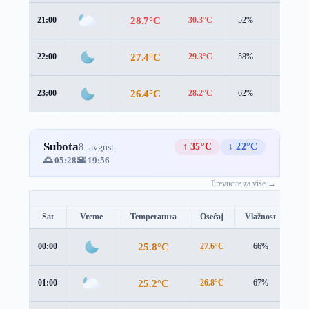
28.7°C
21:00
30.3°C
52%
2.3 m/s
27.4°C
22:00
29.3°C
58%
2.2 m/s
26.4°C
23:00
28.2°C
62%
2.6 m/s
Subota
↑ 35°C
↓ 22°C
8. avgust
🌅 05:28
🌇 19:56
Prevucite za više →
Sat
Vreme
Temperatura
Osećaj
Vlažnost
Br
25.8°C
00:00
27.6°C
66%
2.9
25.2°C
01:00
26.8°C
67%
3.2