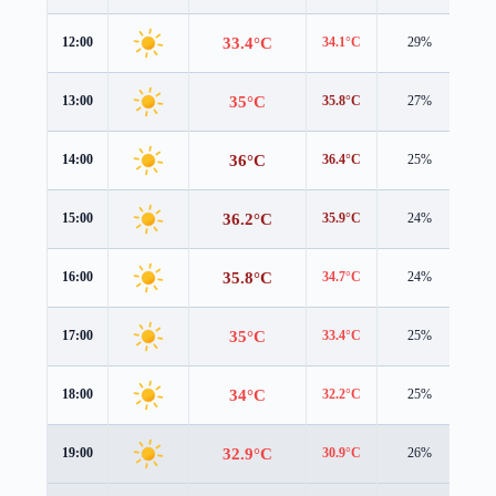
33.4°C
12:00
34.1°C
29%
3.0
35°C
13:00
35.8°C
27%
3.2
36°C
14:00
36.4°C
25%
3.4
36.2°C
15:00
35.9°C
24%
3.6
35.8°C
16:00
34.7°C
24%
3.8
35°C
17:00
33.4°C
25%
4.1
34°C
18:00
32.2°C
25%
4.3
32.9°C
19:00
30.9°C
26%
4.5