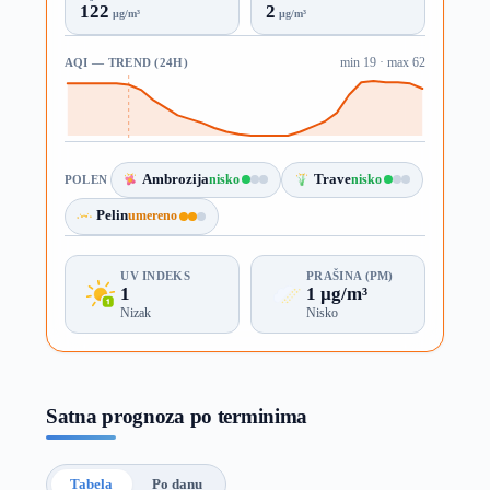
122
2
µg/m³
µg/m³
AQI — TREND (24H)
min 19 · max 62
Ambrozija
nisko
Trave
nisko
POLEN
Pelin
umereno
UV INDEKS
PRAŠINA (PM)
1
1 µg/m³
Nizak
Nisko
Satna prognoza po terminima
Tabela
Po danu