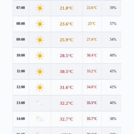
21.8°C
07:00
22.6°C
59%
0.6
23.6°C
08:00
25°C
57%
0.4
25.9°C
09:00
27.4°C
54%
0.9
28.5°C
10:00
30.4°C
49%
1.5
30.5°C
11:00
33.2°C
45%
1.9
31.6°C
12:00
34.8°C
42%
1.8
32.2°C
13:00
35.5°C
40%
1.6
32.7°C
14:00
35.7°C
38%
1.4