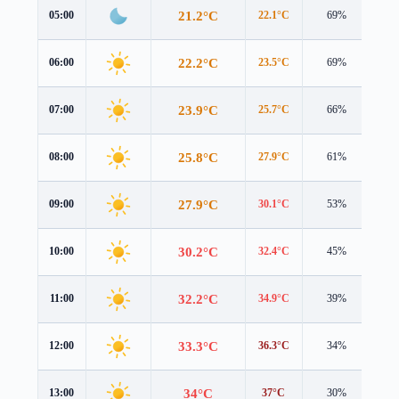
21.2°C
05:00
22.1°C
69%
1.8
22.2°C
06:00
23.5°C
69%
1.7
23.9°C
07:00
25.7°C
66%
1.4
25.8°C
08:00
27.9°C
61%
1.1
27.9°C
09:00
30.1°C
53%
1.0
30.2°C
10:00
32.4°C
45%
1.1
32.2°C
11:00
34.9°C
39%
1.1
33.3°C
12:00
36.3°C
34%
0.9
34°C
13:00
37°C
30%
0.6