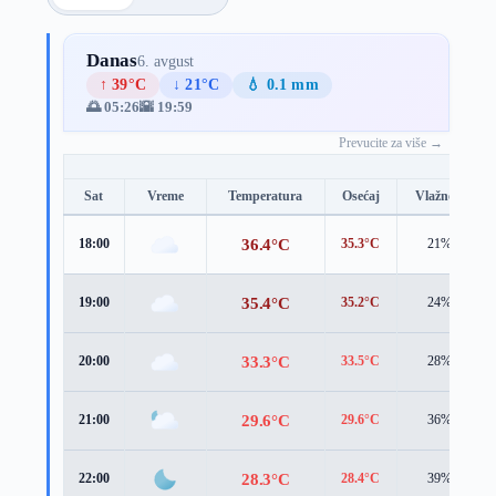
Danas
6. avgust
↑ 39°C
↓ 21°C
💧 0.1 mm
🌅 05:26
🌇 19:59
Prevucite za više →
Sat
Vreme
Temperatura
Osećaj
Vlažnost
36.4°C
18:00
35.3°C
21%
35.4°C
19:00
35.2°C
24%
33.3°C
20:00
33.5°C
28%
29.6°C
21:00
29.6°C
36%
28.3°C
22:00
28.4°C
39%