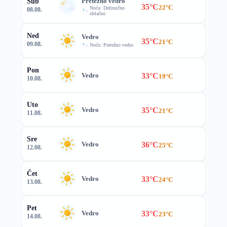
Pretežno vedro
Sub
35°C
22°C
Noću: Delimično
08.08.
oblačno
Ned
Vedro
35°C
21°C
09.08.
Noću: Pretežno vedro
Pon
33°C
Vedro
19°C
10.08.
Uto
35°C
Vedro
21°C
11.08.
Sre
36°C
Vedro
25°C
12.08.
Čet
33°C
Vedro
24°C
13.08.
Pet
33°C
Vedro
23°C
14.08.