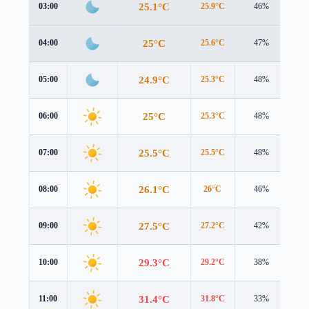
25.1°C
03:00
25.9°C
46%
0.1
25°C
04:00
25.6°C
47%
0.6
24.9°C
05:00
25.3°C
48%
1.1
25°C
06:00
25.3°C
48%
1.6
25.5°C
07:00
25.5°C
48%
2.0
26.1°C
08:00
26°C
46%
2.4
27.5°C
09:00
27.2°C
42%
2.6
29.3°C
10:00
29.2°C
38%
2.8
31.4°C
11:00
31.8°C
33%
2.9