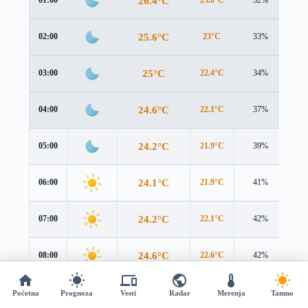
26.4°C
25.6°C
02:00
23°C
33%
4.2
25°C
03:00
22.4°C
34%
4.2
24.6°C
04:00
22.1°C
37%
4.2
24.2°C
05:00
21.9°C
39%
4.2
24.1°C
06:00
21.9°C
41%
4.3
24.2°C
07:00
22.1°C
42%
4.3
24.6°C
08:00
22.6°C
42%
4.4
25.6°C
09:00
23.7°C
40%
4.3
Početna
Prognoza
Vesti
Radar
Merenja
Tamno