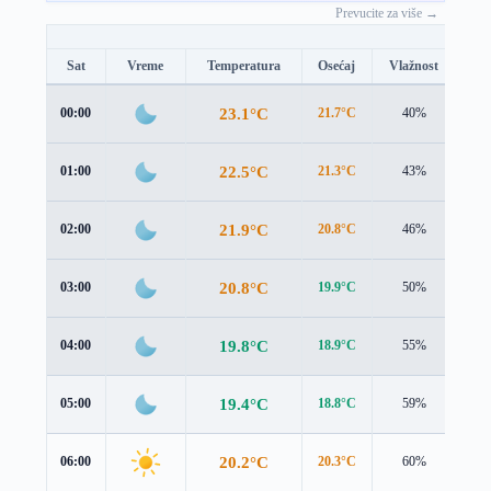
Prevucite za više →
Sat
Vreme
Temperatura
Osećaj
Vlažnost
Br
23.1°C
00:00
21.7°C
40%
2.2
22.5°C
01:00
21.3°C
43%
2.0
21.9°C
02:00
20.8°C
46%
2.0
20.8°C
03:00
19.9°C
50%
1.9
19.8°C
04:00
18.9°C
55%
1.9
19.4°C
05:00
18.8°C
59%
1.7
20.2°C
06:00
20.3°C
60%
1.2