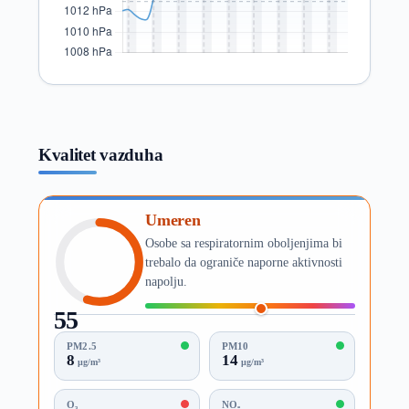
Kvalitet vazduha
Umeren
Osobe sa respiratornim oboljenjima bi
trebalo da ograniče naporne aktivnosti
napolju.
55
AQI
PM2.5
PM10
8
14
µg/m³
µg/m³
O₃
NO₂