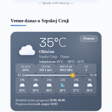
vremenske
— Spisak svih lokacija —
prognoze
Vreme danas u Srpskoj Crnji
35°C
Promeni
Oblačno
Srpska Crnja · Danas
Subjektivno 35°C · ↑39°C ↓21°C
VLAGA
VETAR
PRITISAK
UV
24%
IJI 1 m/s
1012 hPa
1
↑ 05:26
↓ 19:59
19h
20h
21h
22h
23h
0h
35°C
33°C
30°C
28°C
27°C
26°C
Modelski termin (prognoza):
19:00, 06.08.
Prognoza ažurirana
6. avgust 10:03