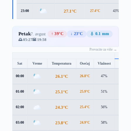
27.1°C
23:00
27.4°C
43%
Petak
↑ 39°C
↓ 23°C
💧 0.1 mm
7. avgust
🌅 05:27
🌇 19:58
Prevucite za više →
Sat
Vreme
Temperatura
Osećaj
Vlažnost
Brzina
26.1°C
00:00
26.8°C
47%
1.0 m/s
25.1°C
01:00
25.9°C
51%
1.2 m/s
24.3°C
02:00
25.4°C
56%
1.0 m/s
23.8°C
03:00
24.9°C
58%
1.1 m/s