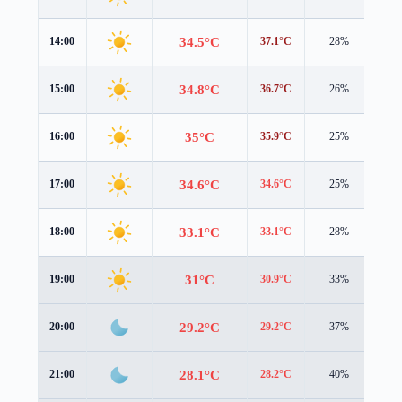
34.5°C
14:00
37.1°C
28%
0.5
34.8°C
15:00
36.7°C
26%
0.6
35°C
16:00
35.9°C
25%
0.9
34.6°C
17:00
34.6°C
25%
1.1
33.1°C
18:00
33.1°C
28%
1.3
31°C
19:00
30.9°C
33%
1.7
29.2°C
20:00
29.2°C
37%
1.9
28.1°C
21:00
28.2°C
40%
1.7