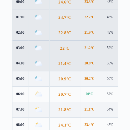
24.6°C
00:00
23.3°C
43%
3.0
23.7°C
01:00
22.7°C
46%
2.7
22.8°C
02:00
21.9°C
49%
2.5
22°C
03:00
21.2°C
52%
2.5
21.4°C
04:00
20.8°C
55%
2.4
20.9°C
05:00
20.2°C
56%
2.5
20.7°C
06:00
20°C
57%
2.5
21.8°C
07:00
21.1°C
54%
2.6
24.1°C
08:00
23.4°C
48%
2.7