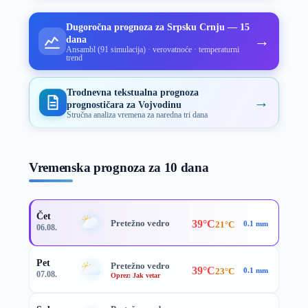
Dugoročna prognoza za Srpsku Crnju — 15
→
dana
Ansambl (91 simulacija) · verovatnoće · temperaturni
trend
Trodnevna tekstualna prognoza
→
prognostičara za Vojvodinu
Stručna analiza vremena za naredna tri dana
Vremenska prognoza za 10 dana
Čet
39°C
Pretežno vedro
21°C
0.1 mm
06.08.
Pet
Pretežno vedro
39°C
23°C
0.1 mm
07.08.
Oprez: Jak vetar