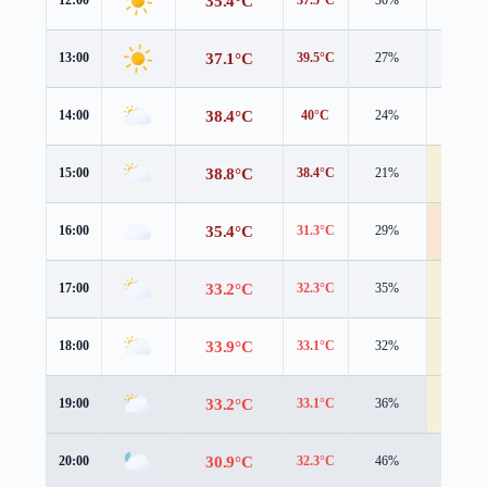
35.4°C
37.1°C
13:00
39.5°C
27%
1.9 m/s
38.4°C
14:00
40°C
24%
2.6 m/s
38.8°C
15:00
38.4°C
21%
4.0 m/s
35.4°C
16:00
31.3°C
29%
10.8 m/s
33.2°C
17:00
32.3°C
35%
5.3 m/s
33.9°C
18:00
33.1°C
32%
4.4 m/s
33.2°C
19:00
33.1°C
36%
4.2 m/s
30.9°C
20:00
32.3°C
46%
2.7 m/s