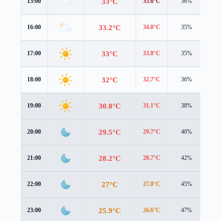
33°C
15:00
35.6°C
36%
1.5
33.2°C
16:00
34.8°C
35%
1.7
33°C
17:00
33.8°C
35%
2.0
32°C
18:00
32.7°C
36%
2.1
30.8°C
19:00
31.1°C
38%
2.3
29.5°C
20:00
29.7°C
40%
2.2
28.2°C
21:00
28.7°C
42%
1.6
27°C
22:00
27.8°C
45%
0.8
25.9°C
23:00
26.6°C
47%
1.0