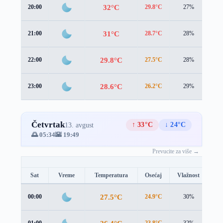
32°C
20:00
29.8°C
27%
4.5
31°C
21:00
28.7°C
28%
4.4
29.8°C
22:00
27.5°C
28%
4.3
28.6°C
23:00
26.2°C
29%
4.2
Četvrtak
↑ 33°C
↓ 24°C
13. avgust
🌅 05:34
🌇 19:49
Prevucite za više →
Sat
Vreme
Temperatura
Osećaj
Vlažnost
Br
27.5°C
00:00
24.9°C
30%
4.1
01:00
23.8°C
32%
4.1