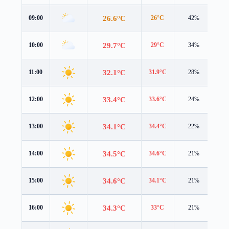
26.6°C
09:00
26°C
42%
2.7
29.7°C
10:00
29°C
34%
2.6
32.1°C
11:00
31.9°C
28%
2.6
33.4°C
12:00
33.6°C
24%
2.5
34.1°C
13:00
34.4°C
22%
2.5
34.5°C
14:00
34.6°C
21%
2.7
34.6°C
15:00
34.1°C
21%
2.9
34.3°C
16:00
33°C
21%
2.9