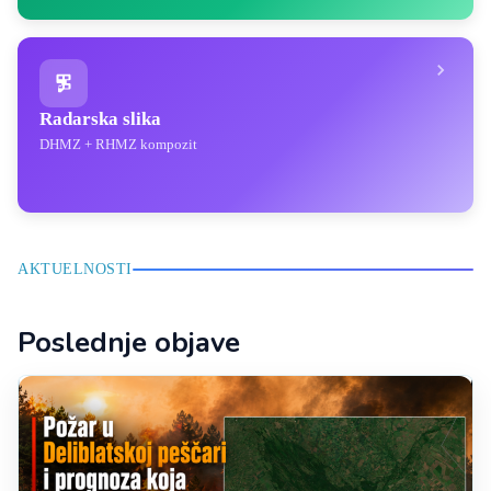
Radarska slika
DHMZ + RHMZ kompozit
AKTUELNOSTI
Poslednje objave