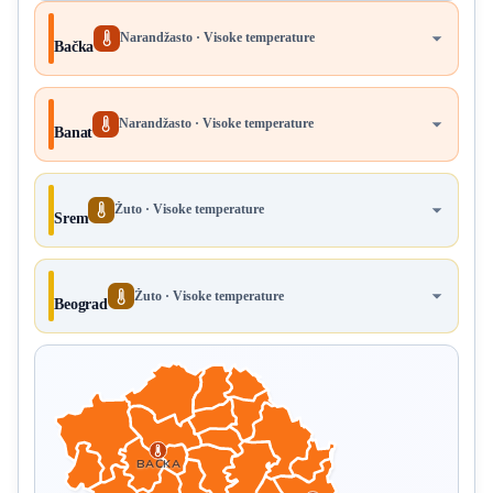
Narandžasto · Visoke temperature
Bačka
Narandžasto · Visoke temperature
Banat
Žuto · Visoke temperature
Srem
Žuto · Visoke temperature
Beograd
BAČKA