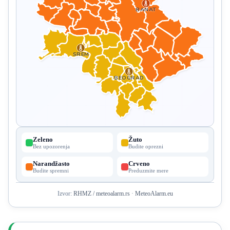
BANAT
SREM
BEOGRAD
Zeleno
Žuto
Bez upozorenja
Budite oprezni
Narandžasto
Crveno
Budite spremni
Preduzmite mere
Izvor:
RHMZ / meteoalarm.rs
·
MeteoAlarm.eu