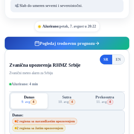
Slab do umeren severni i severoistočni.
Ažurirano:
petak, 7. avgust u 20:22
Pogledaj trodnevnu prognozu
SR
EN
Zvanična upozorenja RHMZ Srbije
Zvanični meteo alarm za Srbiju
Ažurirano: 4 min
Danas
Sutra
Prekosutra
9. avg
10. avg
11. avg
4
4
4
4 regiona sa upozorenjem
4 regiona sa upozorenjem
4 regiona sa up
Danas:
2 regiona sa narandžastim upozorenjem
2 regiona sa žutim upozorenjem