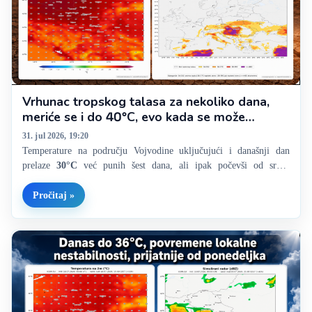
Vrhunac tropskog talasa za nekoliko dana,
meriće se i do 40°C, evo kada se može
očekivati prvo osveženje
31. jul 2026, 19:20
Temperature na području Vojvodine uključujući i današnji dan
prelaze
30°C
već punih šest dana, ali ipak počevši od srede
možemo da „ozvaničimo“ tropski talas, danas i uz maksimalne
temperature preko
35°C
. Najviše je izmereno u Somboru gde je
Pročitaj »
zabeleženo maksimalnih…