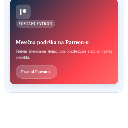
POSTANI PATRON
Mesečna podrška na Patreon-u
Malom mesečnom donacijom obezbeđuješ stabilan razvoj
projekta.
Postani Patron