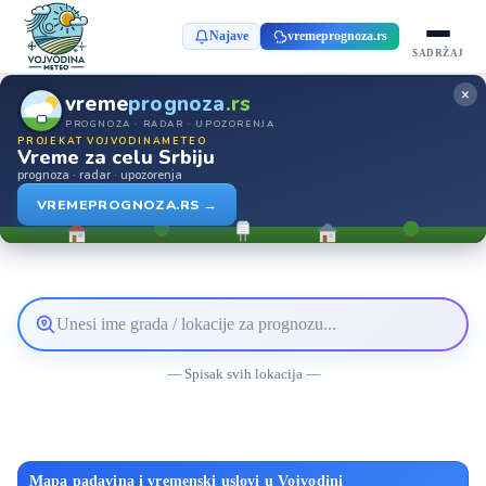
Najave
vremeprognoza.rs
SADRŽAJ
×
vreme
prognoza
.rs
PROGNOZA · RADAR · UPOZORENJA
PROJEKAT VOJVODINAMETEO
Vreme za celu Srbiju
prognoza · radar · upozorenja
VREMEPROGNOZA.RS →
Pretražite
lokaciju
— Spisak svih lokacija —
vremenske
prognoze
Mapa padavina i vremenski uslovi u Vojvodini