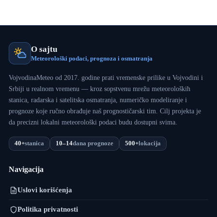
O sajtu
Meteorološki podaci, prognoza i osmatranja
VojvodinaMeteo od 2017. godine prati vremenske prilike u Vojvodini i
Srbiji u realnom vremenu — kroz sopstvenu mrežu meteoroloških
stanica, radarska i satelitska osmatranja, numeričko modeliranje i
prognoze koje ručno obrađuje naš prognostičarski tim. Cilj projekta je
da precizni lokalni meteorološki podaci budu dostupni svima.
40+
stanica
10–14
dana prognoze
500+
lokacija
Navigacija
Uslovi korišćenja
Politika privatnosti