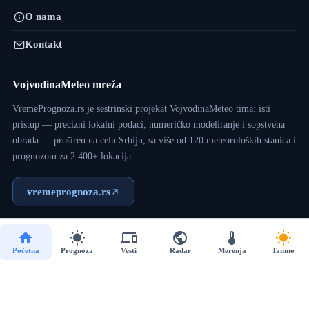
O nama
Kontakt
VojvodinaMeteo mreža
VremePrognoza.rs je sestrinski projekat VojvodinaMeteo tima: isti
pristup — precizni lokalni podaci, numeričko modeliranje i sopstvena
obrada — proširen na celu Srbiju, sa više od 120 meteoroloških stanica i
prognozom za 2.400+ lokacija.
vremeprognoza.rs
Copyright © 2017 - 2026 - VojvodinaMeteo - Dizajn:
VM
Početna
Prognoza
Vesti
Radar
Merenja
Tamno
Team
.