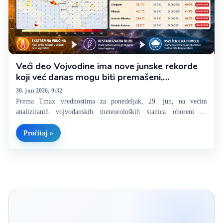
Veći deo Vojvodine ima nove junske rekorde
koji već danas mogu biti premašeni,
destabilizacija i osveženje blizu, šta nam
30. jun 2026, 9:32
donose?
Prema Tmax vrednostima za ponedeljak, 29. jun, na većini
analiziranih vojvođanskih meteoroloških stanica oboreni su
dosadašnji apsolutni temperaturni rekordi za jun. Novi junski
maksimumi zabeleženi su na Paliću, u Zrenjaninu, Kikindi,
Pročitaj »
Sremskoj Mitrovici i Banatskom Karlovcu, pri čemu je
najizraženije…