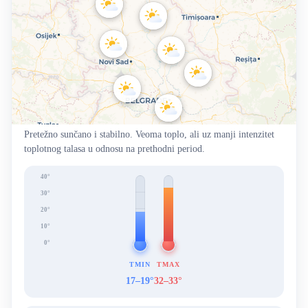
Pretežno sunčano i stabilno. Veoma toplo, ali uz manji intenzitet
toplotnog talasa u odnosu na prethodni period.
40°
30°
20°
10°
0°
TMIN
TMAX
17–19°
32–33°