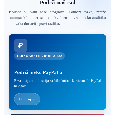
Podrži naš rad
Korisne su vam naše prognoze? Pomozi razvoj mreže
automatskih meteo stanica i kvalitetniju vremensku analitiku
— svaka donacija pravi razliku.
JEDNOKRATNA DONACIJA
Podrži preko PayPal-a
Brza i sigurna donacija sa bilo kojom karticom ili PayPal
nalogom.
Doniraj