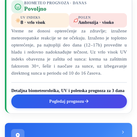
BIOMETEO PROGNOZA · DANAS
Povoljno
UV INDEKS
POLEN
8
· vrlo visok
Ambrozija · visoko
Vreme ne donosi opterećenje za zdravlje; izražene
meteoropatske reakcije se ne očekuju. Izraženo je toplotno
opterećenje, pa najtopliji deo dana (12–17h) provedite u
hladu i redovno nadoknađujte tečnost. Uz vrlo visok UV
indeks obavezna je zaštita od sunca: krema sa zaštitnim
faktorom 30+, šešir i naočare za sunce, uz izbegavanje
direktnog sunca u periodu od 10 do 16 časova.
Detaljna biometeorološka, UV i polenska prognoza za 3 dana
Pogledaj prognozu