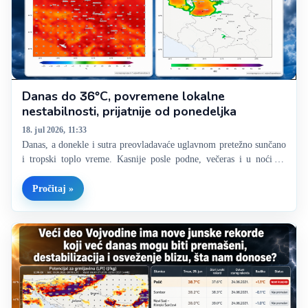
Danas do 36°C, povremene lokalne
nestabilnosti, prijatnije od ponedeljka
18. jul 2026, 11:33
Danas, a donekle i sutra preovladavaće uglavnom pretežno sunčano
i tropski toplo vreme. Kasnije posle podne, večeras i u noći ka
nedelji, i potom ponovo u nedelju uveče i u noći ka ponedeljku,
očekuje se lokalna pojava pljuskova sa grmljavinom,…
Pročitaj »