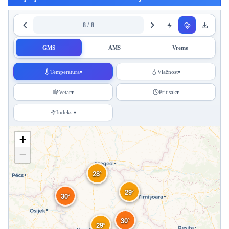
8 / 8
GMS
AMS
Vreme
Temperatura
Vlažnost
▾
▾
Vetar
Pritisak
▾
▾
Indeksi
▾
+
−
28°
29°
30°
30°
29°