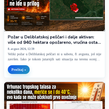
Požar u Deliblatskoj peščari i dalje aktivan:
više od 940 hektara opožareno, vrućina ostaje
veliki problem
8. avgust 2026, 12:59
Veliki požar u Deliblatskoj peščari ni u subotu, 8. avgusta, još nije
završen. Iako je tokom jutarnjih sati situacija na terenu ocenjena
kao povoljnija nego prethodnih dana, vatra nije u potpunosti
lokalizovana, a zbog velikog broja žarišta, suve vegetacije i…
Pročitaj »