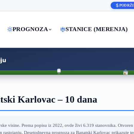
PODRŽI
PROGNOZA
STANICE (MERENJA)
ju
ski Karlovac – 10 dana
ke visine. Prema popisu iz 2022, ovde živi 6.319 stanovnika. Otvoren r
 rastojanju. Desetodnevna prognoza za Banatski Karlovac prikazuje temp