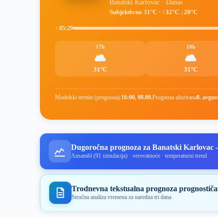
Banatski Karlovac · Danas
Subjektivno 31°C · ↑32°C ↓20°C
↑ 05:29
17h
18h
31°C
31°C
Modelski termin (prognoza):
16:00, 08.08.
Prognoza ažurirana
8. avgus
Dugoročna prognoza za Banatski Karlovac
Ansambl (91 simulacija) · verovatnoće · temperaturni trend
Trodnevna tekstualna prognoza prognostiča
Stručna analiza vremena za naredna tri dana