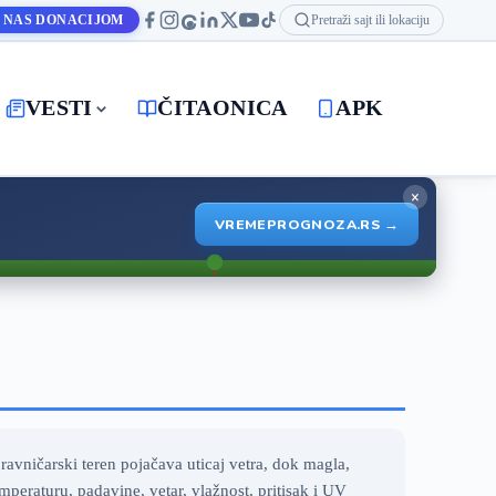
 NAS DONACIJOM
Pretraži sajt ili lokaciju
VESTI
ČITAONICA
APK
×
VREMEPROGNOZA.RS →
avničarski teren pojačava uticaj vetra, dok magla,
eraturu, padavine, vetar, vlažnost, pritisak i UV