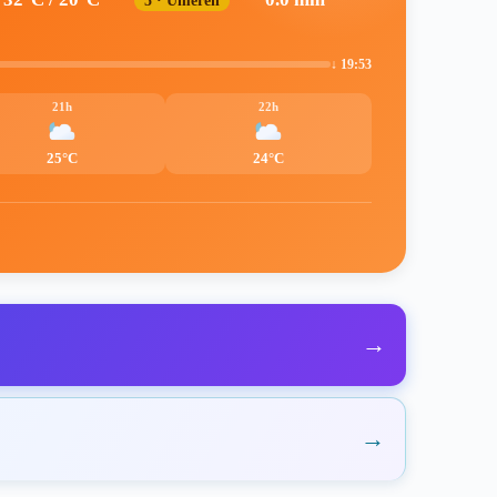
5 · Umeren
↓ 19:53
21h
22h
25°C
24°C
→
→