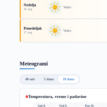
Nedelja
Vedro
16. avg
Ponedeljak
Vedro
17. avg
Meteogrami
48 sati
5 dana
10 dana
Temperatura, vreme i padavine
Sub 8.
Ned 9.
Pon 10.