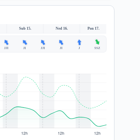
Sub 15.
Ned 16.
Pon 17.
JJI
JI
JJI
JI
J
SSZ