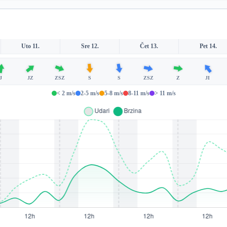
Uto 11.
Sre 12.
Čet 13.
Pet 14.
J
JZ
ZSZ
S
S
ZSZ
Z
JI
< 2 m/s
2-5 m/s
5-8 m/s
8-11 m/s
> 11 m/s