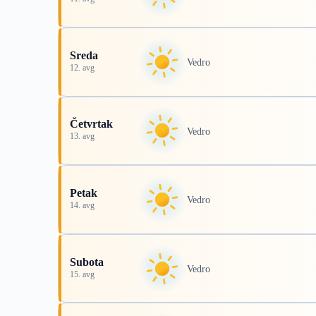
Sreda
Vedro
12. avg
Četvrtak
Vedro
13. avg
Petak
Vedro
14. avg
Subota
Vedro
15. avg