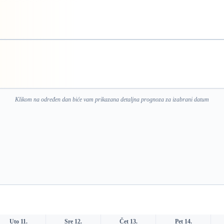
Klikom na određen dan biće vam prikazana detaljna prognoza za izabrani datum
Uto 11.
Sre 12.
Čet 13.
Pet 14.