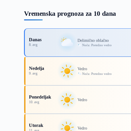
Vremenska prognoza za 10 dana
Danas
Delimično oblačno
8. avg
Noću: Pretežno vedro
Nedelja
Vedro
9. avg
Noću: Pretežno vedro
Ponedeljak
Vedro
10. avg
Utorak
Vedro
11. avg