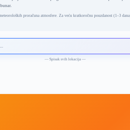
ibunar.
meteoroloških proračuna atmosfere. Za veću kratkoročnu pouzdanost (1–3 dana
— Spisak svih lokacija —