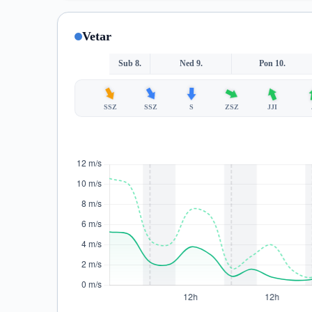
Vetar
Sub 8.
Ned 9.
Pon 10.
SSZ
SSZ
S
ZSZ
JJI