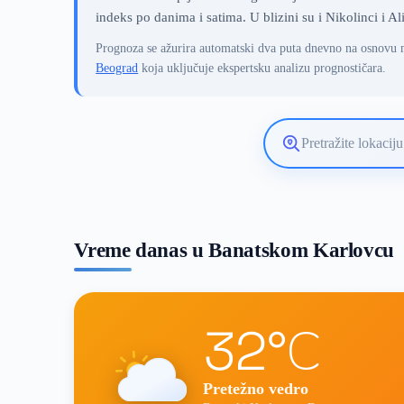
indeks po danima i satima. U blizini su i Nikolinci i Al
Prognoza se ažurira automatski dva puta dnevno na osnovu 
Beograd
koja uključuje ekspertsku analizu prognostičara.
Pretražite
lokaciju
vremenske
prognoze
Vreme danas u Banatskom Karlovcu
32°C
Pretežno vedro