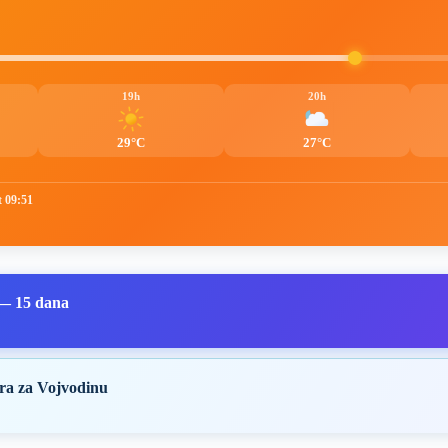
19h
20h
29°C
27°C
t 09:51
 — 15 dana
ra za Vojvodinu