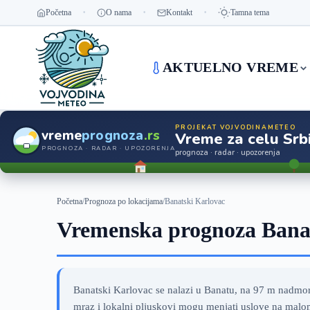
Početna
O nama
Kontakt
Tamna tema
AKTUELNO VREME
PROJEKAT VOJVODINAMETEO
vreme
prognoza
.rs
Vreme za celu Srbi
PROGNOZA · RADAR · UPOZORENJA
prognoza · radar · upozorenja
Početna
/
Prognoza po lokacijama
/
Banatski Karlovac
Vremenska prognoza Banat
Banatski Karlovac se nalazi u Banatu, na 97 m nadmors
mraz i lokalni pljuskovi mogu menjati uslove na malom