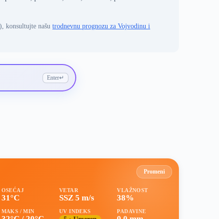
), konsultujte našu
trodnevnu prognozu za Vojvodinu i
Enter
↵
Promeni
OSEĆAJ
VETAR
VLAŽNOST
31°C
SSZ 5 m/s
38%
MAKS / MIN
UV INDEKS
PADAVINE
32°C / 20°C
0.0 mm