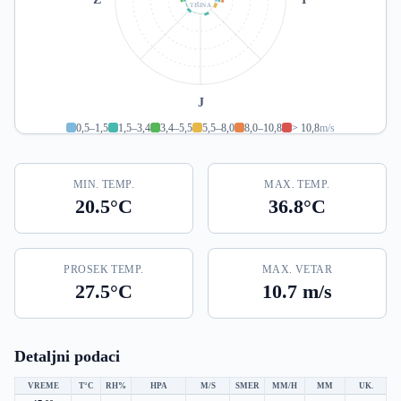
TIŠINA
J
0,5–1,5
1,5–3,4
3,4–5,5
5,5–8,0
8,0–10,8
> 10,8
m/s
MIN. TEMP.
MAX. TEMP.
20.5°C
36.8°C
PROSEK TEMP.
MAX. VETAR
27.5°C
10.7 m/s
Detaljni podaci
VREME
T°C
RH%
HPA
M/S
SMER
MM/H
MM
UK.