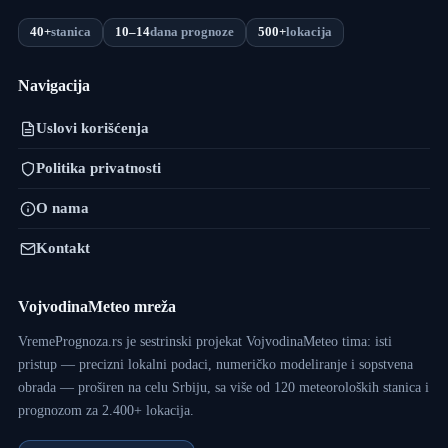
40+
stanica
10–14
dana prognoze
500+
lokacija
Navigacija
Uslovi korišćenja
Politika privatnosti
O nama
Kontakt
VojvodinaMeteo mreža
VremePrognoza.rs je sestrinski projekat VojvodinaMeteo tima: isti
pristup — precizni lokalni podaci, numeričko modeliranje i sopstvena
obrada — proširen na celu Srbiju, sa više od 120 meteoroloških stanica i
prognozom za 2.400+ lokacija.