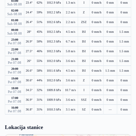
03:00
23.4°
62%
1012.9 hPa
1.3 m/s
I
0 mm/h
0 mm
0 mm
Sub 08.08
02:00
24.4°
59%
1012.2 hPa
2.2 m/s
Z
0 mm/h
0 mm
0 mm
Sub 08.08
01:00
26.4°
51%
1012.6 hPa
2.2 m/s
ZSZ
0 mm/h
0 mm
0 mm
Sub 08.08
00:00
28°
45%
1012.5 hPa
4.5 m/s
ISI
0 mm/h
0 mm
1.5 mm
Sub 08.08
23:00
26.9°
50%
1012.3 hPa
6.7 m/s
ISI
0 mm/h
0 mm
1.5 mm
Pet 07.08
22:00
27.5°
46%
1012.3 hPa
5.8 m/s
ISI
0 mm/h
0 mm
1.5 mm
Pet 07.08
21:00
26°
55%
1012.0 hPa
3.6 m/s
ISI
0 mm/h
0 mm
1.5 mm
Pet 07.08
20:00
26.6°
58%
1011.6 hPa
4.5 m/s
ISI
0 mm/h
1.5 mm
1.5 mm
Pet 07.08
19:00
30.6°
44%
1012.0 hPa
3.6 m/s
Z
0 mm/h
0 mm
0 mm
Pet 07.08
18:00
34.5°
32%
1009.8 hPa
10.7 m/s
I
0 mm/h
0 mm
0 mm
Pet 07.08
17:00
36.9°
31%
1009.9 hPa
3.6 m/s
SSZ
0 mm/h
0 mm
0 mm
Pet 07.08
16:00
36.8°
31%
1010.3 hPa
3.1 m/s
SZ
0 mm/h
—
0 mm
Pet 07.08
Lokacija stanice