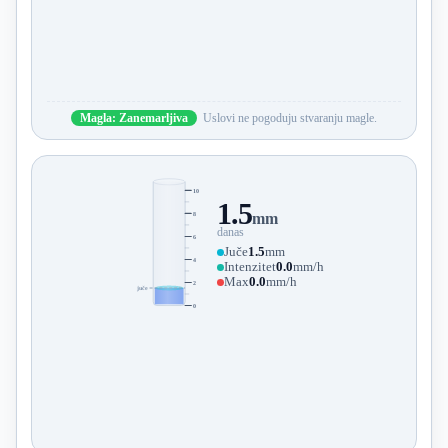
Magla: Zanemarljiva
Uslovi ne pogoduju stvaranju magle.
10
1.5
8
mm
danas
6
Juče
1.5
mm
4
Intenzitet
0.0
mm/h
Max
0.0
mm/h
2
juče
0