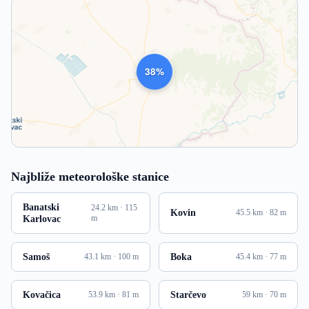
1014
Najbliže meteorološke stanice
Banatski
24.2 km · 115
Kovin
45.5 km · 82 m
Karlovac
m
Samoš
Boka
43.1 km · 100 m
45.4 km · 77 m
Kovačica
Starčevo
53.9 km · 81 m
59 km · 70 m