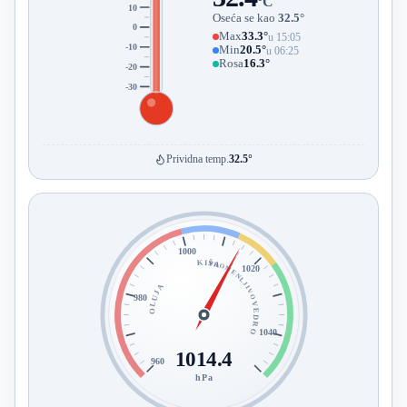
°C
10
Oseća se kao
32.5°
0
Max
33.3°
u 15:05
-10
Min
20.5°
u 06:25
Rosa
16.3°
-20
-30
Prividna temp.
32.5°
1000
KIŠA
PROMENLJIVO
1020
OLUJA
980
VEDRO
1040
1014.4
960
hPa