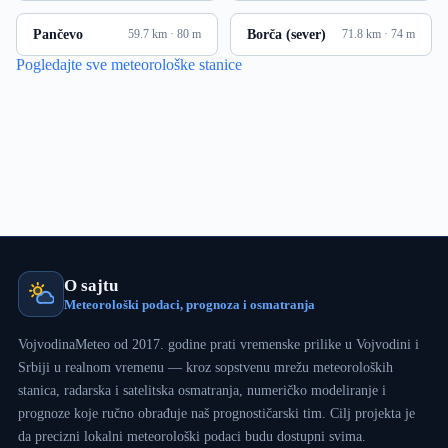
Pančevo
Borča (sever)
59.7 km · 80 m
71.8 km · 74 m
Pogledajte sve meteorološke stanice
O sajtu
Meteorološki podaci, prognoza i osmatranja
VojvodinaMeteo od 2017. godine prati vremenske prilike u Vojvodini i
Srbiji u realnom vremenu — kroz sopstvenu mrežu meteoroloških
stanica, radarska i satelitska osmatranja, numeričko modeliranje i
prognoze koje ručno obrađuje naš prognostičarski tim. Cilj projekta je
da precizni lokalni meteorološki podaci budu dostupni svima.