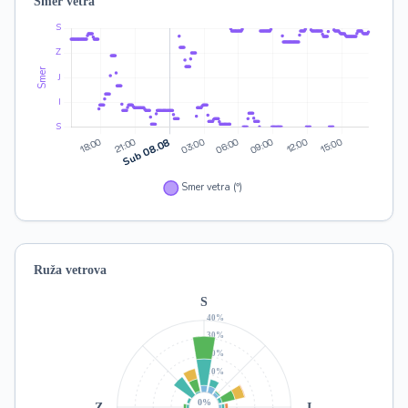
Smer vetra
Ruža vetrova
S
40%
30%
20%
10%
0%
Z
I