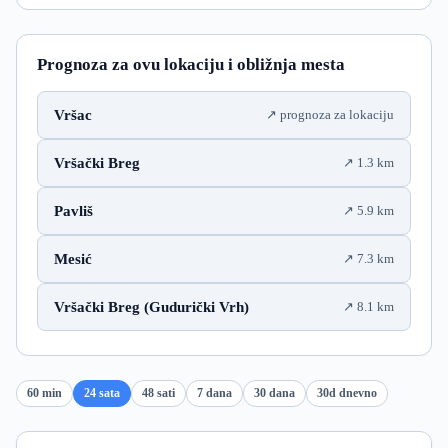
Prognoza za ovu lokaciju i obližnja mesta
Vršac
prognoza za lokaciju
Vršački Breg
1.3 km
Pavliš
5.9 km
Mesić
7.3 km
Vršački Breg (Gudurički Vrh)
8.1 km
60 min
24 sata
48 sati
7 dana
30 dana
30d dnevno