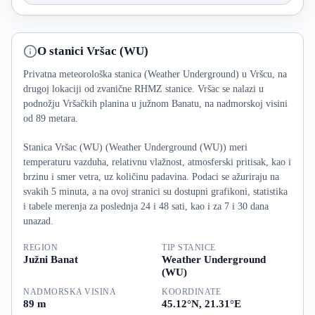
O stanici Vršac (WU)
Privatna meteorološka stanica (Weather Underground) u Vršcu, na
drugoj lokaciji od zvanične RHMZ stanice. Vršac se nalazi u
podnožju Vršačkih planina u južnom Banatu, na nadmorskoj visini
od 89 metara.
Stanica Vršac (WU) (Weather Underground (WU)) meri
temperaturu vazduha, relativnu vlažnost, atmosferski pritisak, kao i
brzinu i smer vetra, uz količinu padavina. Podaci se ažuriraju na
svakih 5 minuta, a na ovoj stranici su dostupni grafikoni, statistika
i tabele merenja za poslednja 24 i 48 sati, kao i za 7 i 30 dana
unazad.
REGION
TIP STANICE
Južni Banat
Weather Underground
(WU)
NADMORSKA VISINA
KOORDINATE
89 m
45.12°N, 21.31°E