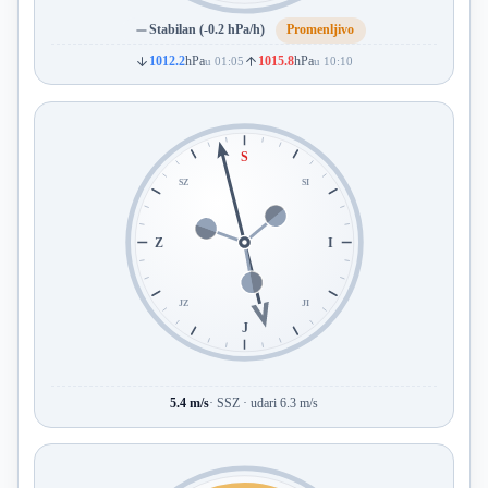
Stabilan (-0.2 hPa/h)
Promenljivo
1012.2
hPa
1015.8
hPa
u 01:05
u 10:10
S
SZ
SI
Z
I
JZ
JI
J
5.4 m/s
· SSZ · udari 6.3 m/s