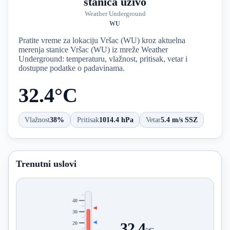
stanica uživo
Weather Underground
WU
Pratite vreme za lokaciju Vršac (WU) kroz aktuelna
merenja stanice Vršac (WU) iz mreže Weather
Underground: temperaturu, vlažnost, pritisak, vetar i
dostupne podatke o padavinama.
32.4°C
Vlažnost
38%
Pritisak
1014.4 hPa
Vetar
5.4 m/s SSZ
Trenutni uslovi
40
30
20
32.4