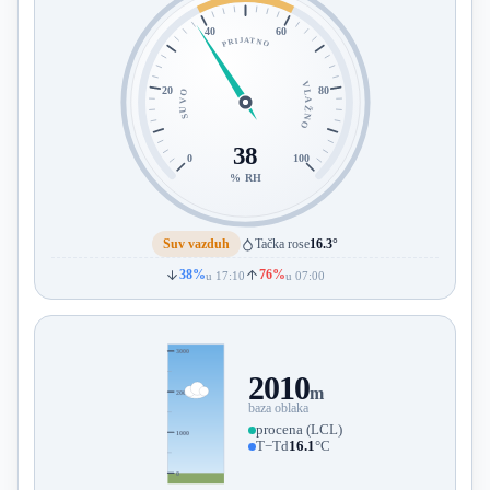
40
60
PRIJATNO
VLAŽNO
20
80
SUVO
38
0
100
% RH
Suv vazduh
Tačka rose
16.3°
38%
76%
u 17:10
u 07:00
3000
2010
m
2000
baza oblaka
procena (LCL)
1000
T−Td
16.1
°C
0