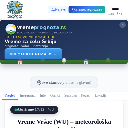
Najave
vremeprognoza.rs
SADRŽAJ
×
vreme
prognoza
.rs
PROGNOZA · RADAR · UPOZORENJA
PROJEKAT VOJVODINAMETEO
Vreme za celu Srbiju
prognoza · radar · upozorenja
VREMEPROGNOZA.RS →
Sve stanice
(vrati se na glavnu)
Pregled
Instrumenti
Info
Grafici
Statistika
Podaci
Lokacija
Ažurirano 17:15
WU
Vreme Vršac (WU) – meteorološka