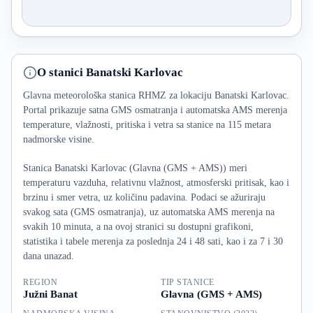
O stanici Banatski Karlovac
Glavna meteorološka stanica RHMZ za lokaciju Banatski Karlovac.
Portal prikazuje satna GMS osmatranja i automatska AMS merenja
temperature, vlažnosti, pritiska i vetra sa stanice na 115 metara
nadmorske visine.
Stanica Banatski Karlovac (Glavna (GMS + AMS)) meri
temperaturu vazduha, relativnu vlažnost, atmosferski pritisak, kao i
brzinu i smer vetra, uz količinu padavina. Podaci se ažuriraju
svakog sata (GMS osmatranja), uz automatska AMS merenja na
svakih 10 minuta, a na ovoj stranici su dostupni grafikoni,
statistika i tabele merenja za poslednja 24 i 48 sati, kao i za 7 i 30
dana unazad.
REGION
TIP STANICE
Južni Banat
Glavna (GMS + AMS)