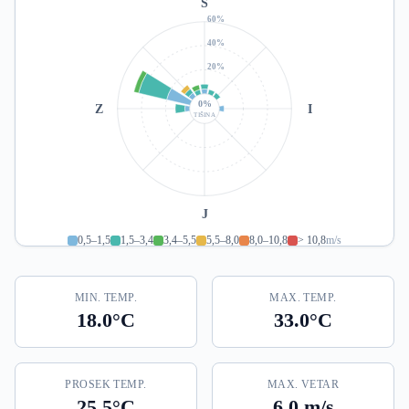
S
60%
40%
20%
0%
Z
I
TIŠINA
J
0,5–1,5
1,5–3,4
3,4–5,5
5,5–8,0
8,0–10,8
> 10,8
m/s
MIN. TEMP.
MAX. TEMP.
18.0°C
33.0°C
PROSEK TEMP.
MAX. VETAR
25.5°C
6.0 m/s