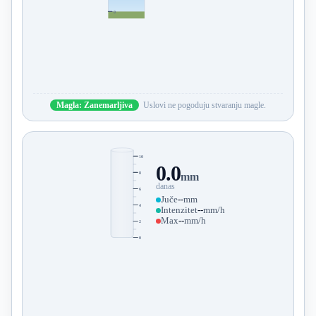
0
Magla: Zanemarljiva
Uslovi ne pogoduju stvaranju magle.
10
0.0
8
mm
danas
6
Juče
--
mm
4
Intenzitet
--
mm/h
Max
--
mm/h
2
0