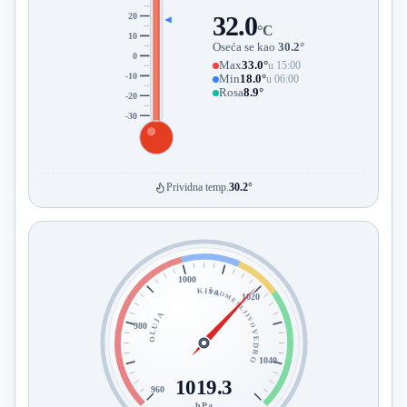
20
32.0
°C
10
Oseća se kao
30.2°
0
Max
33.0°
u 15:00
-10
Min
18.0°
u 06:00
Rosa
8.9°
-20
-30
Prividna temp.
30.2°
1000
KIŠA
PROMENLJIVO
1020
OLUJA
980
VEDRO
1040
1019.3
960
hPa