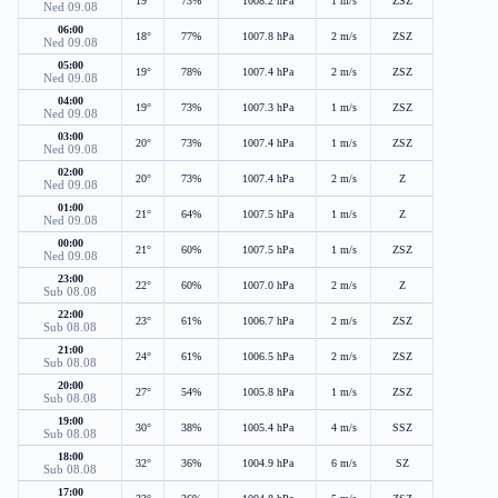
19°
73%
1008.2 hPa
1 m/s
ZSZ
Ned 09.08
06:00
18°
77%
1007.8 hPa
2 m/s
ZSZ
Ned 09.08
05:00
19°
78%
1007.4 hPa
2 m/s
ZSZ
Ned 09.08
04:00
19°
73%
1007.3 hPa
1 m/s
ZSZ
Ned 09.08
03:00
20°
73%
1007.4 hPa
1 m/s
ZSZ
Ned 09.08
02:00
20°
73%
1007.4 hPa
2 m/s
Z
Ned 09.08
01:00
21°
64%
1007.5 hPa
1 m/s
Z
Ned 09.08
00:00
21°
60%
1007.5 hPa
1 m/s
ZSZ
Ned 09.08
23:00
22°
60%
1007.0 hPa
2 m/s
Z
Sub 08.08
22:00
23°
61%
1006.7 hPa
2 m/s
ZSZ
Sub 08.08
21:00
24°
61%
1006.5 hPa
2 m/s
ZSZ
Sub 08.08
20:00
27°
54%
1005.8 hPa
1 m/s
ZSZ
Sub 08.08
19:00
30°
38%
1005.4 hPa
4 m/s
SSZ
Sub 08.08
18:00
32°
36%
1004.9 hPa
6 m/s
SZ
Sub 08.08
17:00