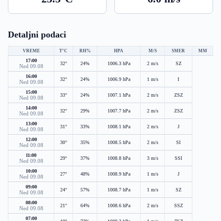
Detaljni podaci
VREME
T°C
RH%
HPA
M/S
SMER
MM
17:00
32°
24%
1006.3 hPa
2 m/s
SZ
Ned 09.08
16:00
32°
24%
1006.9 hPa
1 m/s
I
Ned 09.08
15:00
33°
24%
1007.1 hPa
2 m/s
ZSZ
Ned 09.08
14:00
32°
29%
1007.7 hPa
2 m/s
ZSZ
Ned 09.08
13:00
31°
33%
1008.1 hPa
2 m/s
J
Ned 09.08
12:00
30°
35%
1008.5 hPa
2 m/s
SI
Ned 09.08
11:00
29°
37%
1008.8 hPa
3 m/s
SSI
Ned 09.08
10:00
27°
48%
1008.9 hPa
1 m/s
J
Ned 09.08
09:00
24°
57%
1008.7 hPa
1 m/s
SZ
Ned 09.08
08:00
21°
64%
1008.6 hPa
2 m/s
SSZ
Ned 09.08
07:00