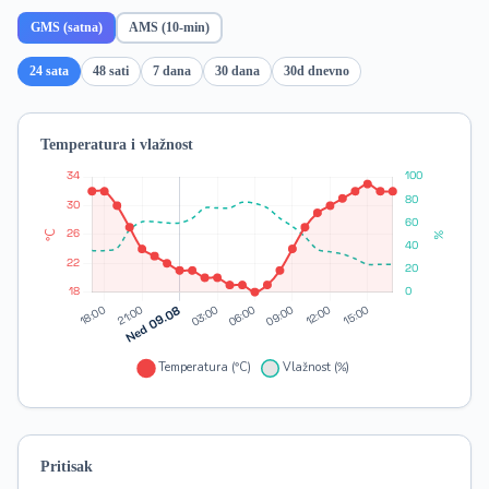
GMS (satna)
AMS (10-min)
24 sata
48 sati
7 dana
30 dana
30d dnevno
Temperatura i vlažnost
Pritisak