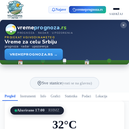
Najave
vremeprognoza.rs
SADRŽAJ
×
vreme
prognoza
.rs
PROGNOZA · RADAR · UPOZORENJA
PROJEKAT VOJVODINAMETEO
Vreme za celu Srbiju
prognoza · radar · upozorenja
VREMEPROGNOZA.RS →
Sve stanice
(vrati se na glavnu)
Pregled
Instrumenti
Info
Grafici
Statistika
Podaci
Lokacija
Ažurirano 17:00
RHMZ
32°C