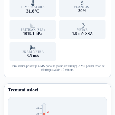
🌡️
💧
TEMPERATURA
VLAŽNOST
31.8°C
30%
📊
💨
PRITISAK (SLP)
VETAR
1019.1 hPa
1.9 m/s SSZ
🌬️
UDARI VETRA
3.5 m/s
Hero kartica prikazuje GMS podatke (satno ažuriranje). AMS podaci iznad se
ažuriraju svakih 10 minuta.
Trenutni uslovi
40
30