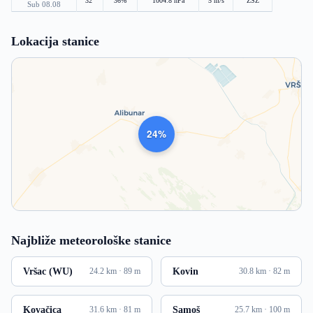
32°
36%
1004.8 hPa
5 m/s
ZSZ
Sub 08.08
Lokacija stanice
1006
Najbliže meteorološke stanice
Vršac (WU)
Kovin
24.2 km · 89 m
30.8 km · 82 m
Kovačica
Samoš
31.6 km · 81 m
25.7 km · 100 m