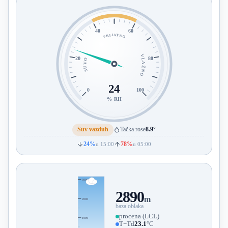
40
60
PRIJATNO
VLAŽNO
20
80
SUVO
24
0
100
% RH
Suv vazduh
Tačka rose
8.9°
24%
78%
u 15:00
u 05:00
3000
2890
m
2000
baza oblaka
procena (LCL)
1000
T−Td
23.1
°C