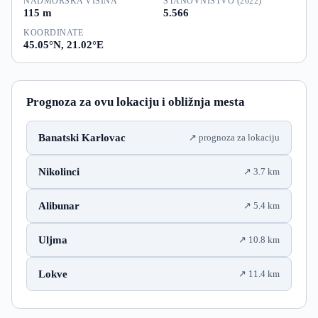
NADMORSKA VISINA
STANOVNISTVO (2022)
115 m
5.566
KOORDINATE
45.05°N, 21.02°E
Prognoza za ovu lokaciju i obližnja mesta
Banatski Karlovac
prognoza za lokaciju
Nikolinci
3.7 km
Alibunar
5.4 km
Uljma
10.8 km
Lokve
11.4 km