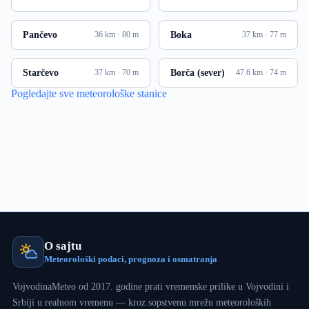
Pančevo
Boka
36 km · 80 m
37 km · 77 m
Starčevo
Borča (sever)
37 km · 70 m
47.6 km · 74 m
Pogledajte sve meteorološke stanice
O sajtu
Meteorološki podaci, prognoza i osmatranja
VojvodinaMeteo od 2017. godine prati vremenske prilike u Vojvodini i
Srbiji u realnom vremenu — kroz sopstvenu mrežu meteoroloških