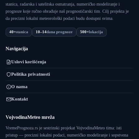
stanica, radarska i satelitska osmatranja, numeričko modeliranje i
prognoze koje ručno obrađuje naš prognostičarski tim. Cilj projekta je
da precizni lokalni meteorološki podaci budu dostupni svima.
40+
stanica
10–14
dana prognoze
500+
lokacija
Navigacija
Uslovi korišćenja
Politika privatnosti
O nama
Kontakt
VojvodinaMeteo mreža
VremePrognoza.rs je sestrinski projekat VojvodinaMeteo tima: isti
pristup — precizni lokalni podaci, numeričko modeliranje i sopstvena