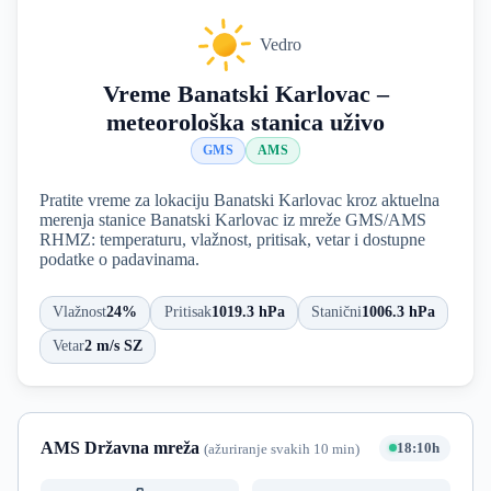
Vedro
Vreme Banatski Karlovac –
meteorološka stanica uživo
GMS
AMS
Pratite vreme za lokaciju Banatski Karlovac kroz aktuelna
merenja stanice Banatski Karlovac iz mreže GMS/AMS
RHMZ: temperaturu, vlažnost, pritisak, vetar i dostupne
podatke o padavinama.
Vlažnost
24%
Pritisak
1019.3 hPa
Stanični
1006.3 hPa
Vetar
2 m/s SZ
AMS Državna mreža
18:10h
(ažuriranje svakih 10 min)