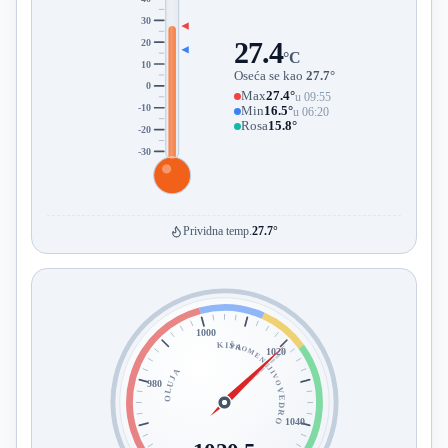
30
20
27.4
°C
10
Oseća se kao
27.7°
0
Max
27.4°
u 09:55
-10
Min
16.5°
u 06:20
Rosa
15.8°
-20
-30
Prividna temp.
27.7°
1000
KIŠA
PROMENLJIVO
1020
OLUJA
980
VEDRO
1040