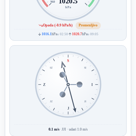
1020.5
960
hPa
Opada (-0.9 hPa/h)
Promenljivo
1016.1
hPa
1020.7
hPa
u 02:50
u 09:05
S
SZ
SI
Z
I
JZ
JI
J
0.1 m/s
· JJI · udari 1.0 m/s