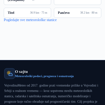
Titel
Pančevo
36.9 km · 75 m
38.2 km · 80 m
Pogledajte sve meteorološke stanice
O sajtu
Meteorološki podaci, prognoza i osmatranja
VojvodinaMeteo od 2017. godine prati vremenske prilike u Vojvodini i
Srbiji u realnom vremenu — kroz sopstvenu mrežu meteoroloških
stanica, radarska i satelitska osmatranja, numeričko modeliranje i
prognoze koje ručno obrađuje naš prognostičarski tim. Cilj projekta je