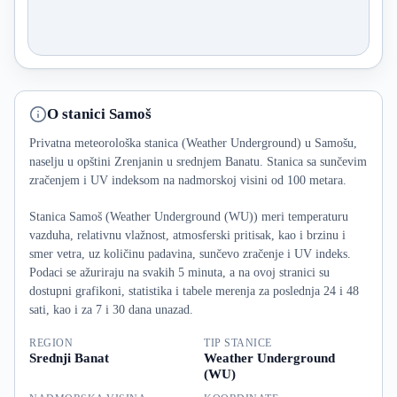
O stanici Samoš
Privatna meteorološka stanica (Weather Underground) u Samošu,
naselju u opštini Zrenjanin u srednjem Banatu. Stanica sa sunčevim
zračenjem i UV indeksom na nadmorskoj visini od 100 metara.
Stanica Samoš (Weather Underground (WU)) meri temperaturu
vazduha, relativnu vlažnost, atmosferski pritisak, kao i brzinu i
smer vetra, uz količinu padavina, sunčevo zračenje i UV indeks.
Podaci se ažuriraju na svakih 5 minuta, a na ovoj stranici su
dostupni grafikoni, statistika i tabele merenja za poslednja 24 i 48
sati, kao i za 7 i 30 dana unazad.
REGION
TIP STANICE
Srednji Banat
Weather Underground
(WU)