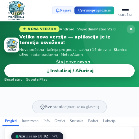
Najave
vremeprognoza.rs
SADRŽAJ
✕
Android · VojvodinaMeteo V2.0
★ NOVA VERZIJA
Velika nova verzija — aplikacija je iz
temelja osvežena!
Nova početna · tačnija prognoza · satna i 14-dnevna ·
Stanice
uživo
· radar padavina · MeteoAlarm
Šta je sve novo ▾
⤓
Instaliraj / Ažuriraj
Besplatno · Google Play
Sve stanice
(vrati se na glavnu)
Pregled
Instrumenti
Info
Grafici
Statistika
Podaci
Lokacija
Ažurirano 10:02
WU