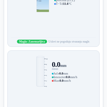
procena (LCL)
1000
T−Td
11.6
°C
0
Magla: Zanemarljiva
Uslovi ne pogoduju stvaranju magle.
10
0.0
8
mm
danas
6
Juče
0.0
mm
4
Intenzitet
0.0
mm/h
Max
0.0
mm/h
2
0