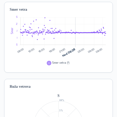
Smer vetra
Ruža vetrova
S
10%
5%