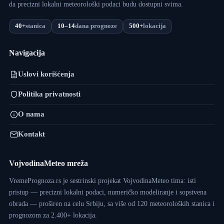
da precizni lokalni meteorološki podaci budu dostupni svima.
40+
stanica
10–14
dana prognoze
500+
lokacija
Navigacija
Uslovi korišćenja
Politika privatnosti
O nama
Kontakt
VojvodinaMeteo mreža
VremePrognoza.rs je sestrinski projekat VojvodinaMeteo tima: isti
pristup — precizni lokalni podaci, numeričko modeliranje i sopstvena
obrada — proširen na celu Srbiju, sa više od 120 meteoroloških stanica i
prognozom za 2.400+ lokacija.