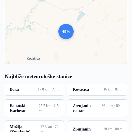
1021
Najbliže meteorološke stanice
Boka
Kovačica
17.8 km · 77 m
16 km · 81 m
Banatski
Zrenjanin
25.7 km · 115
36.1 km · 80
Karlovac
m
centar
m
Mužlja
37.6 km · 72
Zrenjanin
38 km · 80 m
(Zrenjanin)
m