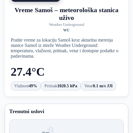
Vreme Samoš – meteorološka stanica
uživo
Weather Underground
WU
Pratite vreme za lokaciju Samoš kroz aktuelna merenja
stanice Samoš iz mreže Weather Underground:
temperaturu, vlažnost, pritisak, vetar i dostupne podatke o
padavinama.
27.4°C
Vlažnost
49%
Pritisak
1020.5 hPa
Vetar
0.1 m/s JJI
Trenutni uslovi
40