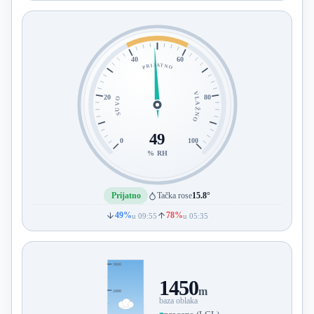
40
60
PRIJATNO
VLAŽNO
20
80
SUVO
49
0
100
% RH
Prijatno
Tačka rose
15.8°
49%
78%
u 09:55
u 05:35
3000
1450
m
2000
baza oblaka