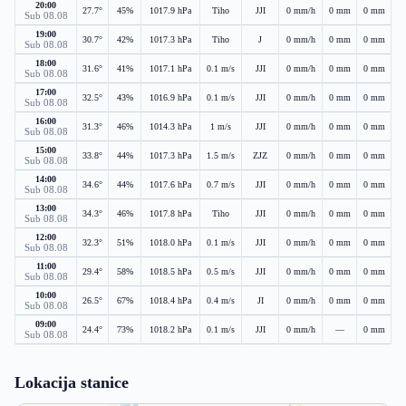
20:00
27.7°
45%
1017.9 hPa
Tiho
JJI
0 mm/h
0 mm
0 mm
Sub 08.08
19:00
30.7°
42%
1017.3 hPa
Tiho
J
0 mm/h
0 mm
0 mm
Sub 08.08
18:00
31.6°
41%
1017.1 hPa
0.1 m/s
JJI
0 mm/h
0 mm
0 mm
Sub 08.08
17:00
32.5°
43%
1016.9 hPa
0.1 m/s
JJI
0 mm/h
0 mm
0 mm
Sub 08.08
16:00
31.3°
46%
1014.3 hPa
1 m/s
JJI
0 mm/h
0 mm
0 mm
Sub 08.08
15:00
33.8°
44%
1017.3 hPa
1.5 m/s
ZJZ
0 mm/h
0 mm
0 mm
Sub 08.08
14:00
34.6°
44%
1017.6 hPa
0.7 m/s
JJI
0 mm/h
0 mm
0 mm
Sub 08.08
13:00
34.3°
46%
1017.8 hPa
Tiho
JJI
0 mm/h
0 mm
0 mm
Sub 08.08
12:00
32.3°
51%
1018.0 hPa
0.1 m/s
JJI
0 mm/h
0 mm
0 mm
Sub 08.08
11:00
29.4°
58%
1018.5 hPa
0.5 m/s
JJI
0 mm/h
0 mm
0 mm
Sub 08.08
10:00
26.5°
67%
1018.4 hPa
0.4 m/s
JI
0 mm/h
0 mm
0 mm
Sub 08.08
09:00
24.4°
73%
1018.2 hPa
0.1 m/s
JJI
0 mm/h
—
0 mm
Sub 08.08
Lokacija stanice