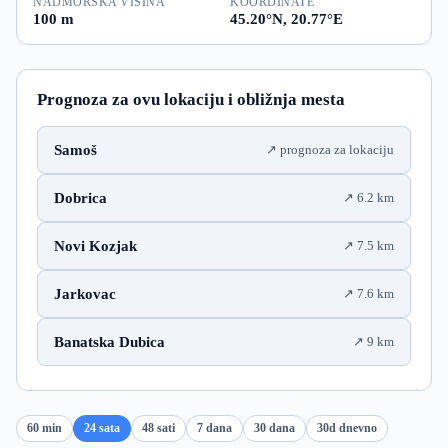
NADMORSKA VISINA
KOORDINATE
100 m
45.20°N, 20.77°E
Prognoza za ovu lokaciju i obližnja mesta
Samoš
prognoza za lokaciju
Dobrica
6.2 km
Novi Kozjak
7.5 km
Jarkovac
7.6 km
Banatska Dubica
9 km
60 min
24 sata
48 sati
7 dana
30 dana
30d dnevno