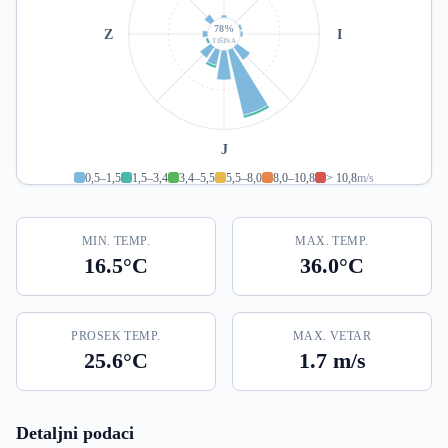
78%
Z
I
TIŠINA
J
0,5–1,5
1,5–3,4
3,4–5,5
5,5–8,0
8,0–10,8
> 10,8
m/s
MIN. TEMP.
MAX. TEMP.
16.5°C
36.0°C
PROSEK TEMP.
MAX. VETAR
25.6°C
1.7 m/s
Detaljni podaci