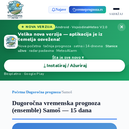
Najave
vremeprognoza.rs
SADRŽAJ
✕
Android · VojvodinaMeteo V2.0
★ NOVA VERZIJA
Velika nova verzija — aplikacija je iz
temelja osvežena!
Nova početna · tačnija prognoza · satna i 14-dnevna ·
Stanice
uživo
· radar padavina · MeteoAlarm
Šta je sve novo ▾
⤓
Instaliraj / Ažuriraj
Besplatno · Google Play
Početna
/
Dugoročna prognoza
/
Samoš
Dugoročna vremenska prognoza
(ensemble) Samoš — 15 dana