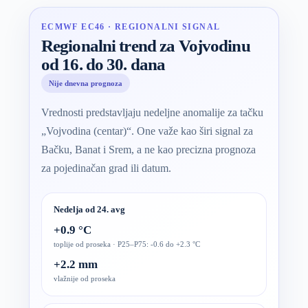
ECMWF EC46 · REGIONALNI SIGNAL
Regionalni trend za Vojvodinu
od 16. do 30. dana
Nije dnevna prognoza
Vrednosti predstavljaju nedeljne anomalije za tačku
„Vojvodina (centar)“. One važe kao širi signal za
Bačku, Banat i Srem, a ne kao precizna prognoza
za pojedinačan grad ili datum.
Nedelja od 24. avg
+0.9 °C
toplije od proseka · P25–P75: -0.6 do +2.3 °C
+2.2 mm
vlažnije od proseka