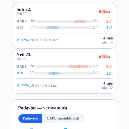
Sub 22.
Niska
Sub 22.
33°
30°
35°
MAKS
22°
19°
24°
MIN
4 m/s
💧 22%
p50 0.0 / p75 0.0 mm
udari 10
Ned 23.
Niska
Ned 23.
32°
28°
36°
MAKS
22°
20°
24°
MIN
4 m/s
💧 25%
p50 0.0 / p75 0.3 mm
udari 10
Padavine — verovatnoća
Padavine
CAPE (nestabilnost)