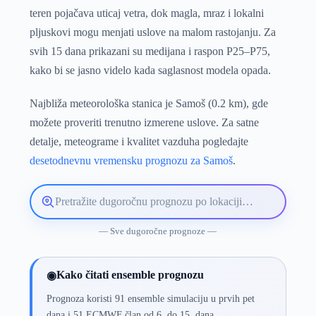
teren pojačava uticaj vetra, dok magla, mraz i lokalni
pljuskovi mogu menjati uslove na malom rastojanju. Za
svih 15 dana prikazani su medijana i raspon P25–P75,
kako bi se jasno videlo kada saglasnost modela opada.
Najbliža meteorološka stanica je Samoš (0.2 km), gde
možete proveriti trenutno izmerene uslove. Za satne
detalje, meteograme i kvalitet vazduha pogledajte
desetodnevnu vremensku prognozu za Samoš
.
Pretražite
lokaciju
vremenske
— Sve dugoročne prognoze —
prognoze
Kako čitati ensemble prognozu
◉
Prognoza koristi 91 ensemble simulaciju u prvih pet
dana i 51 ECMWF član od 6. do 15. dana.