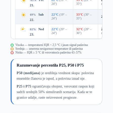
63%
24°)
35°)
mm)
21.
Sub
22°C
(19° –
33°C
(30° –
69%
22%
0.
24°)
35°)
22.
Ned
22°C
(20° –
32°C
(28° –
25%
0.0
61%
24°)
36°)
mm)
23.
Visoka — temperaturni IQR < 2,5 °C i jasan signal padavina
Srednja — umerena nesigurnost temperature ili padavina
Niska — IQR ≥ 5 °C ili verovatnoća padavina 43–57%
Razumevanje percentila P25, P50 i P75
P50 (medijana)
je središnja vrednost skupa: polovina
ensemble članova je ispod, a polovina iznad nje.
P25 i P75
ograničavaju obojeni, verovatni raspon koji
sadrži srednjih 50% simuliranih scenarija. Kada se te
granice udalje, raste neizvesnost prognoze.