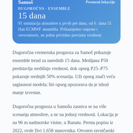
Samoš
Promeni lokaciju
DUGOROČNA · ENSEMBLE
15 dana
91 simulacija atmosfere u prvih pet dana; od 6. dana 51
član ECMWF ansambla. Prikazujemo raspone i
verovatnoće, ne jednu prividno preciznu vrednost.
Dugoročna vremenska prognoza za Samoš prikazuje
ensemble trend za narednih 15 dana. Medijana P50
predstavlja središnju vrednost, dok opseg P25–P75
pokazuje srednjih 50% scenarija. Uži opseg znači veću
saglasnost modela; širi opseg upozorava da je ishod
manje izvestan.
Dugoročna prognoza u Samošu zasniva se na više
scenarija atmosfere, a ne na jednoj vrednosti. Lokacija je
na 96 m nadmorske visine, u Banatu. Prema popisu iz
2022, ovde živi 1.658 stanovnika. Otvoren ravničarski