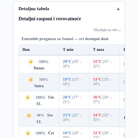
Detaljna tabela
Detaljni rasponi i verovatnoće
Skrolujte za više
→
Ensemble prognoza za Samoš — svi dostupni dani
Dan
T min
T max
Padavin
20°C
(18° –
32°C
(31° –
100%
0%
20°)
32°)
Danas
19°C
(15° –
33°C
(33° –
100%
0%
19°)
34°)
Sutra
Uto
20°C
(17° –
36°C
(36° –
100%
0%
21°)
37°)
11.
Sre
23°C
(22° –
34°C
(32° –
98%
1%
0.0
24°)
35°)
12.
Čet
18°C
(18° –
31°C
(30° –
100%
0%
19°)
32°)