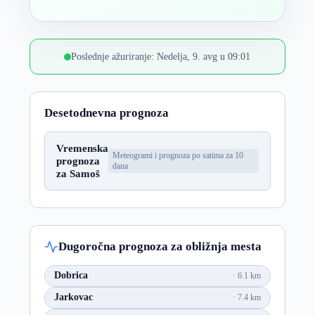
Poslednje ažuriranje: Nedelja, 9. avg u 09:01
Desetodnevna prognoza
Vremenska
Meteogrami i prognoza po satima za 10
prognoza
dana
za Samoš
Dugoročna prognoza za obližnja mesta
Dobrica
6.1 km
Jarkovac
7.4 km