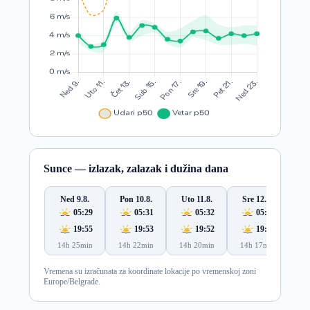
Sunce — izlazak, zalazak i dužina dana
Ned 9.8.
Pon 10.8.
Uto 11.8.
Sre 12.8.
Če
05:29
05:31
05:32
05:33
19:55
19:53
19:52
19:50
14h 25min
14h 22min
14h 20min
14h 17min
14
Vremena su izračunata za koordinate lokacije po vremenskoj zoni
Europe/Belgrade.