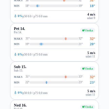
31°
30°
32°
MAKS
18°
18°
19°
MIN
4 m/s
💧 0%
p50 0.0 / p75 0.0 mm
udari 9
Pet 14.
Visoka
Pet 14.
32°
31°
32°
MAKS
20°
19°
21°
MIN
5 m/s
💧 0%
p50 0.0 / p75 0.0 mm
udari 11
Sub 15.
Visoka
Sub 15.
32°
31°
33°
MAKS
23°
22°
23°
MIN
5 m/s
💧 0%
p50 0.0 / p75 0.0 mm
udari 11
Ned 16.
Visoka
Ned 16.