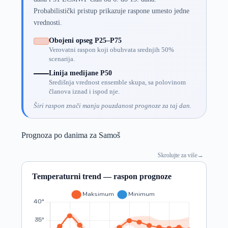
Probabilistički pristup prikazuje raspone umesto jedne
vrednosti.
Obojeni opseg P25–P75
Verovatni raspon koji obuhvata srednjih 50%
scenarija.
Linija medijane P50
Središnja vrednost ensemble skupa, sa polovinom
članova iznad i ispod nje.
Širi raspon znači manju pouzdanost prognoze za taj dan.
Prognoza po danima za Samoš
Skrolujte za više
→
Temperaturni trend — raspon prognoze