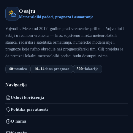
O sajtu
Meteorološki podaci, prognoza i osmatranja
VojvodinaMeteo od 2017. godine prati vremenske prilike u Vojvodini i
Srbiji u realnom vremenu — kroz sopstvenu mrežu meteoroloških
stanica, radarska i satelitska osmatranja, numeričko modeliranje i
prognoze koje ručno obrađuje naš prognostičarski tim. Cilj projekta je
da precizni lokalni meteorološki podaci budu dostupni svima.
40+
stanica
10–14
dana prognoze
500+
lokacija
Navigacija
Uslovi korišćenja
Politika privatnosti
O nama