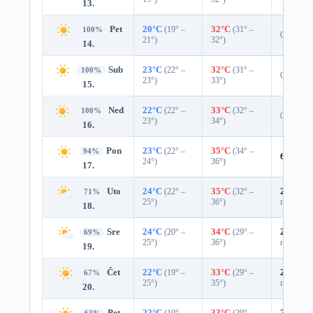
13.
Pet
20°C
(19° –
32°C
(31° –
100%
0%
21°)
32°)
14.
Sub
23°C
(22° –
32°C
(31° –
100%
0%
23°)
33°)
15.
Ned
22°C
(22° –
33°C
(32° –
100%
0%
23°)
34°)
16.
Pon
23°C
(22° –
35°C
(34° –
94%
6%
0.0
24°)
36°)
17.
Uto
24°C
(22° –
35°C
(32° –
29%
0.0
71%
25°)
36°)
mm)
18.
Sre
24°C
(20° –
34°C
(29° –
29%
0.0
69%
25°)
36°)
mm)
19.
Čet
22°C
(19° –
33°C
(29° –
27%
0.0
67%
25°)
35°)
mm)
20.
Pet
22°C
(19° –
33°C
(29° –
25%
0.0