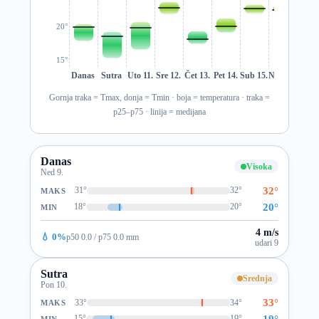
20°
15°
Danas
Sutra
Uto 11.
Sre 12.
Čet 13.
Pet 14.
Sub 15.
Ned 16.
Pon 1
Gornja traka = Tmax, donja = Tmin · boja = temperatura · traka =
p25–p75 · linija = medijana
Danas
Visoka
Ned 9.
32°
31°
32°
MAKS
20°
18°
20°
MIN
4 m/s
💧 0%
p50 0.0 / p75 0.0 mm
udari 9
Sutra
Srednja
Pon 10.
33°
33°
34°
MAKS
19°
15°
19°
MIN