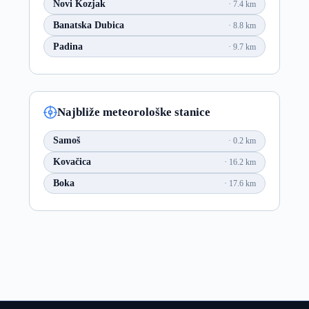
Novi Kozjak
7.4 km
Banatska Dubica
8.8 km
Padina
9.7 km
Najbliže meteorološke stanice
Samoš
0.2 km
Kovačica
16.2 km
Boka
17.6 km