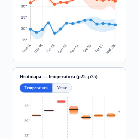
Heatmapa — temperatura (p25–p75)
Temperatura
Vetar
35°
30°
25°