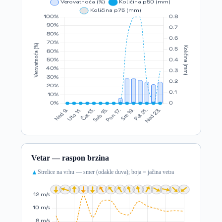
Vetar — raspon brzina
Strelice na vrhu — smer (odakle duva); boja = jačina vetra
▲