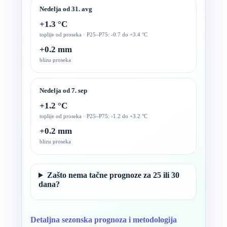
Nedelja od 31. avg
+1.3 °C
toplije od proseka · P25–P75: -0.7 do +3.4 °C
+0.2 mm
blizu proseka
Nedelja od 7. sep
+1.2 °C
toplije od proseka · P25–P75: -1.2 do +3.2 °C
+0.2 mm
blizu proseka
Zašto nema tačne prognoze za 25 ili 30
dana?
Detaljna sezonska prognoza i metodologija