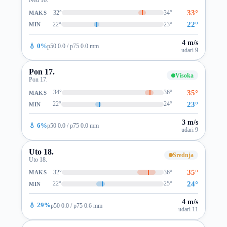
33°
32°
34°
MAKS
22°
22°
23°
MIN
4 m/s
💧 0%
p50 0.0 / p75 0.0 mm
udari 9
Pon 17.
Visoka
Pon 17.
35°
34°
36°
MAKS
23°
22°
24°
MIN
3 m/s
💧 6%
p50 0.0 / p75 0.0 mm
udari 9
Uto 18.
Srednja
Uto 18.
35°
32°
36°
MAKS
24°
22°
25°
MIN
4 m/s
💧 29%
p50 0.0 / p75 0.6 mm
udari 11