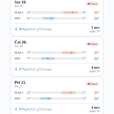
Sre 19.
Niska
Sre 19.
34°
29°
36°
MAKS
24°
20°
25°
MIN
5 m/s
💧 29%
p50 0.0 / p75 0.8 mm
udari 10
Čet 20.
Niska
Čet 20.
33°
29°
35°
MAKS
22°
19°
25°
MIN
4 m/s
💧 27%
p50 0.0 / p75 0.8 mm
udari 10
Pet 21.
Niska
Pet 21.
33°
29°
35°
MAKS
22°
19°
24°
MIN
4 m/s
💧 25%
p50 0.0 / p75 0.2 mm
udari 10