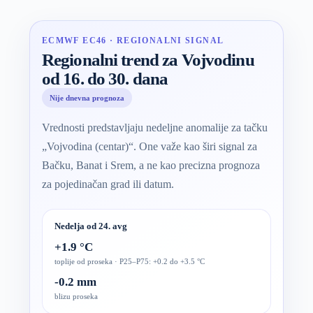
ECMWF EC46 · REGIONALNI SIGNAL
Regionalni trend za Vojvodinu
od 16. do 30. dana
Nije dnevna prognoza
Vrednosti predstavljaju nedeljne anomalije za tačku
„Vojvodina (centar)“. One važe kao širi signal za
Bačku, Banat i Srem, a ne kao precizna prognoza
za pojedinačan grad ili datum.
Nedelja od 24. avg
+1.9 °C
toplije od proseka · P25–P75: +0.2 do +3.5 °C
-0.2 mm
blizu proseka