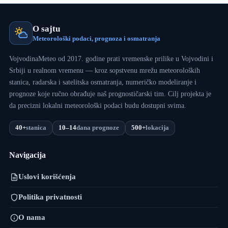
O sajtu
Meteorološki podaci, prognoza i osmatranja
VojvodinaMeteo od 2017. godine prati vremenske prilike u Vojvodini i
Srbiji u realnom vremenu — kroz sopstvenu mrežu meteoroloških
stanica, radarska i satelitska osmatranja, numeričko modeliranje i
prognoze koje ručno obrađuje naš prognostičarski tim. Cilj projekta je
da precizni lokalni meteorološki podaci budu dostupni svima.
40+
stanica
10–14
dana prognoze
500+
lokacija
Navigacija
Uslovi korišćenja
Politika privatnosti
O nama