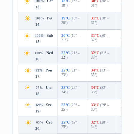
Čet
18°C
(16° –
30°C
(30° –
100%
0%
18°)
31°)
13.
Pet
19°C
(18° –
31°C
(30° –
100%
0%
20°)
31°)
14.
Sub
20°C
(19° –
31°C
(30° –
100%
0%
21°)
32°)
15.
Ned
22°C
(21° –
32°C
(31° –
100%
0%
22°)
33°)
16.
Pon
22°C
(21° –
34°C
(33° –
92%
8%
0.0
23°)
35°)
17.
Uto
23°C
(22° –
34°C
(32° –
25%
0.
75%
24°)
36°)
mm)
18.
Sre
23°C
(20° –
33°C
(29° –
31%
0.
69%
25°)
36°)
mm)
19.
Čet
22°C
(19° –
32°C
(28° –
27%
0.
65%
25°)
34°)
mm)
20.