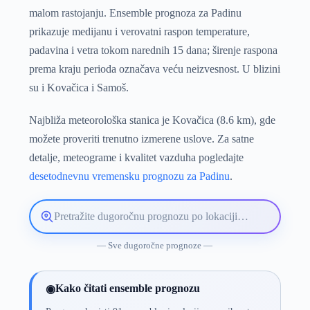
malom rastojanju. Ensemble prognoza za Padinu
prikazuje medijanu i verovatni raspon temperature,
padavina i vetra tokom narednih 15 dana; širenje raspona
prema kraju perioda označava veću neizvesnost. U blizini
su i Kovačica i Samoš.
Najbliža meteorološka stanica je Kovačica (8.6 km), gde
možete proveriti trenutno izmerene uslove. Za satne
detalje, meteograme i kvalitet vazduha pogledajte
desetodnevnu vremensku prognozu za Padinu
.
Pretražite
lokaciju
vremenske
— Sve dugoročne prognoze —
prognoze
Kako čitati ensemble prognozu
◉