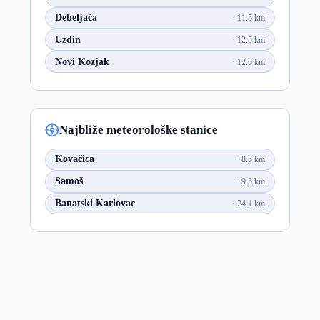
Debeljača
11.5 km
Uzdin
12.5 km
Novi Kozjak
12.6 km
Najbliže meteorološke stanice
Kovačica
8.6 km
Samoš
9.5 km
Banatski Karlovac
24.1 km