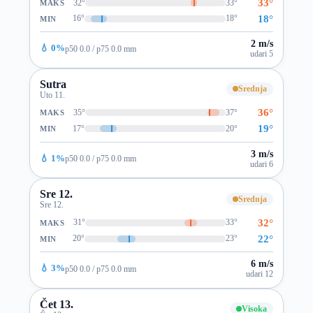
33°
32°
33°
MAKS
18°
16°
18°
MIN
2 m/s
💧 0%
p50 0.0 / p75 0.0 mm
udari 5
Sutra
Srednja
Uto 11.
36°
35°
37°
MAKS
19°
17°
20°
MIN
3 m/s
💧 1%
p50 0.0 / p75 0.0 mm
udari 6
Sre 12.
Srednja
Sre 12.
32°
31°
33°
MAKS
22°
20°
23°
MIN
6 m/s
💧 3%
p50 0.0 / p75 0.0 mm
udari 12
Čet 13.
Visoka