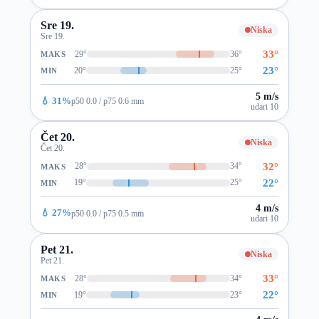
Sre 19.
Niska
Sre 19.
33°
29°
36°
MAKS
23°
20°
25°
MIN
5 m/s
💧 31%
p50 0.0 / p75 0.6 mm
udari 10
Čet 20.
Niska
Čet 20.
32°
28°
34°
MAKS
22°
19°
25°
MIN
4 m/s
💧 27%
p50 0.0 / p75 0.5 mm
udari 10
Pet 21.
Niska
Pet 21.
33°
28°
34°
MAKS
22°
19°
23°
MIN