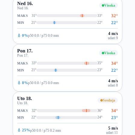
Ned 16.
Visoka
Ned 16.
32°
31°
33°
MAKS
22°
21°
22°
MIN
4 m/s
💧 0%
p50 0.0 / p75 0.0 mm
udari 9
Pon 17.
Visoka
Pon 17.
34°
33°
35°
MAKS
22°
21°
23°
MIN
4 m/s
💧 8%
p50 0.0 / p75 0.0 mm
udari 8
Uto 18.
Srednja
Uto 18.
34°
32°
36°
MAKS
23°
22°
24°
MIN
5 m/s
💧 25%
p50 0.0 / p75 0.2 mm
udari 11