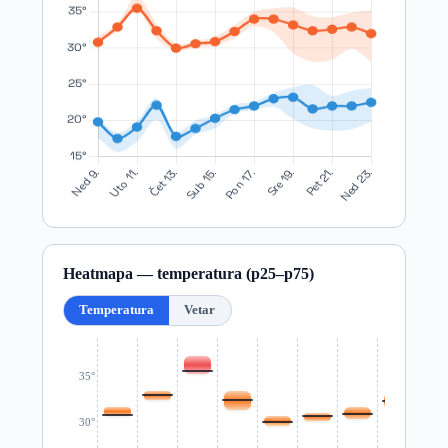
Heatmapa — temperatura (p25–p75)
Temperatura
Vetar
35°
30°