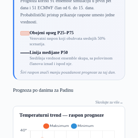
Prognoza koristi 91 ensemble simulaciju u prvih pet
dana i 51 ECMWF član od 6. do 15. dana.
Probabilistički pristup prikazuje raspone umesto jedne
vrednosti.
Obojeni opseg P25–P75
Verovatni raspon koji obuhvata srednjih 50%
scenarija.
Linija medijane P50
Središnja vrednost ensemble skupa, sa polovinom
članova iznad i ispod nje.
Širi raspon znači manju pouzdanost prognoze za taj dan.
Prognoza po danima za Padinu
Skrolujte za više
→
Temperaturni trend — raspon prognoze