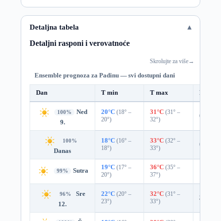
Detaljna tabela
Detaljni rasponi i verovatnoće
Skrolujte za više
→
Ensemble prognoza za Padinu — svi dostupni dani
Dan
T min
T max
Padavi
Ned
20°C
(18° –
31°C
(31° –
100%
0%
20°)
32°)
9.
18°C
(16° –
33°C
(32° –
100%
0%
18°)
33°)
Danas
19°C
(17° –
36°C
(35° –
Sutra
1%
0.0
99%
20°)
37°)
Sre
22°C
(20° –
32°C
(31° –
96%
3%
0.0
23°)
33°)
12.