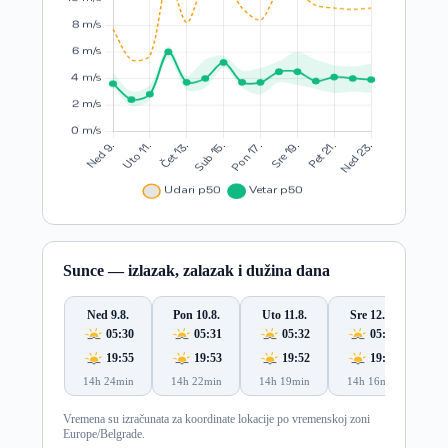
Sunce — izlazak, zalazak i dužina dana
Ned 9.8.
Pon 10.8.
Uto 11.8.
Sre 12.8.
Če
05:30
05:31
05:32
05:33
19:55
19:53
19:52
19:50
14h 24min
14h 22min
14h 19min
14h 16min
14
Vremena su izračunata za koordinate lokacije po vremenskoj zoni
Europe/Belgrade.