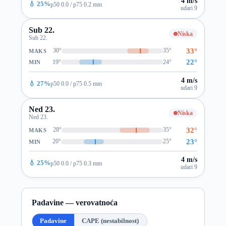
4 m/s
💧 25%
p50 0.0 / p75 0.2 mm
udari 9
Sub 22.
Niska
Sub 22.
33°
30°
35°
MAKS
22°
19°
24°
MIN
4 m/s
💧 27%
p50 0.0 / p75 0.5 mm
udari 9
Ned 23.
Niska
Ned 23.
32°
28°
35°
MAKS
23°
20°
25°
MIN
4 m/s
💧 25%
p50 0.0 / p75 0.3 mm
udari 9
Padavine — verovatnoća
Padavine
CAPE (nestabilnost)