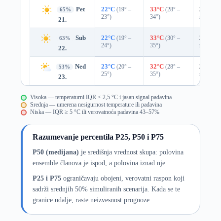
Pet
22°C
(19° –
33°C
(28° –
25%
0.
65%
23°)
34°)
mm)
21.
Sub
22°C
(19° –
33°C
(30° –
27%
0.
63%
24°)
35°)
mm)
22.
Ned
23°C
(20° –
32°C
(28° –
25%
0.
53%
25°)
35°)
mm)
23.
Visoka — temperaturni IQR < 2,5 °C i jasan signal padavina
Srednja — umerena nesigurnost temperature ili padavina
Niska — IQR ≥ 5 °C ili verovatnoća padavina 43–57%
Razumevanje percentila P25, P50 i P75
P50 (medijana)
je središnja vrednost skupa: polovina
ensemble članova je ispod, a polovina iznad nje.
P25 i P75
ograničavaju obojeni, verovatni raspon koji
sadrži srednjih 50% simuliranih scenarija. Kada se te
granice udalje, raste neizvesnost prognoze.