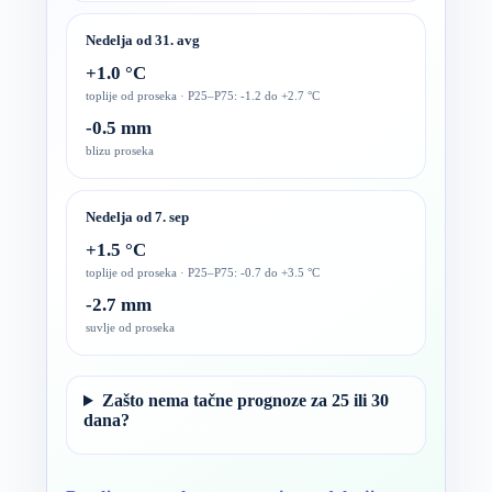
Nedelja od 31. avg
+1.0 °C
toplije od proseka · P25–P75: -1.2 do +2.7 °C
-0.5 mm
blizu proseka
Nedelja od 7. sep
+1.5 °C
toplije od proseka · P25–P75: -0.7 do +3.5 °C
-2.7 mm
suvlje od proseka
Zašto nema tačne prognoze za 25 ili 30
dana?