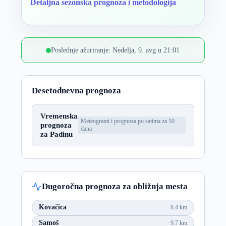
Detaljna sezonska prognoza i metodologija
Poslednje ažuriranje: Nedelja, 9. avg u 21:01
Desetodnevna prognoza
Vremenska
Meteogrami i prognoza po satima za 10
prognoza
dana
za Padinu
Dugoročna prognoza za obližnja mesta
Kovačica
8.4 km
Samoš
9.7 km