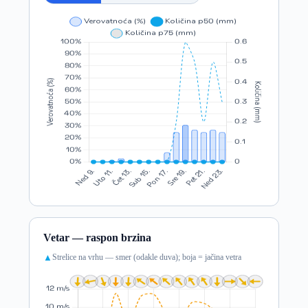
Vetar — raspon brzina
Strelice na vrhu — smer (odakle duva); boja = jačina vetra
▲