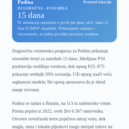
Padina
Promeni lokaciju
DUGOROČNA · ENSEMBLE
15 dana
91 simulacija atmosfere u prvih pet dana; od 6. dana 51
član ECMWF ansambla. Prikazujemo raspone i
verovatnoće, ne jednu prividno preciznu vrednost.
Dugoročna vremenska prognoza za Padinu prikazuje
ensemble trend za narednih 15 dana. Medijana P50
predstavlja središnju vrednost, dok opseg P25–P75
pokazuje srednjih 50% scenarija. Uži opseg znači veću
saglasnost modela; širi opseg upozorava da je ishod
manje izvestan.
Padina se nalazi u Banatu, na 113 m nadmorske visine.
Prema popisu iz 2022, ovde živi 6.367 stanovnika.
Otvoren ravničarski teren pojačava uticaj vetra, dok
magla, mraz i lokalni pljuskovi mogu menjati uslove na