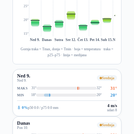
25°
20°
15°
Ned 9.
Danas
Sutra
Sre 12.
Čet 13.
Pet 14.
Sub 15.
Ned 16.
Pon 1
Gornja traka = Tmax, donja = Tmin · boja = temperatura · traka =
p25–p75 · linija = medijana
Ned 9.
Srednja
Ned 9.
31°
31°
32°
MAKS
20°
18°
20°
MIN
4 m/s
💧 0%
p50 0.0 / p75 0.0 mm
udari 8
Danas
Srednja
Pon 10.