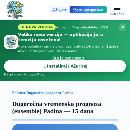
Najave
vremeprognoza.rs
SADRŽAJ
✕
Android · VojvodinaMeteo V2.0
★ NOVA VERZIJA
Velika nova verzija — aplikacija je iz
temelja osvežena!
Nova početna · tačnija prognoza · satna i 14-dnevna ·
Stanice
uživo
· radar padavina · MeteoAlarm
Šta je sve novo ▾
⤓
Instaliraj / Ažuriraj
Besplatno · Google Play
Početna
/
Dugoročna prognoza
/
Padina
Dugoročna vremenska prognoza
(ensemble) Padina — 15 dana