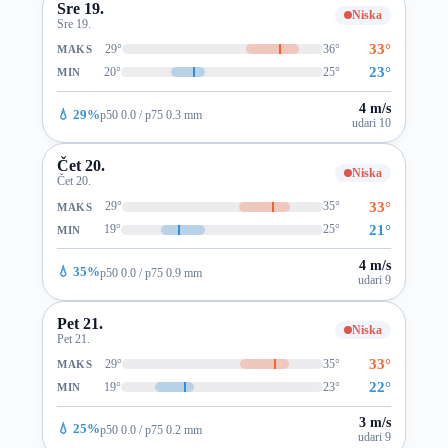
Sre 19.
Niska
Sre 19.
33°
29°
36°
MAKS
23°
20°
25°
MIN
4 m/s
💧 29%
p50 0.0 / p75 0.3 mm
udari 10
Čet 20.
Niska
Čet 20.
33°
29°
35°
MAKS
21°
19°
25°
MIN
4 m/s
💧 35%
p50 0.0 / p75 0.9 mm
udari 9
Pet 21.
Niska
Pet 21.
33°
29°
35°
MAKS
22°
19°
23°
MIN
3 m/s
💧 25%
p50 0.0 / p75 0.2 mm
udari 9