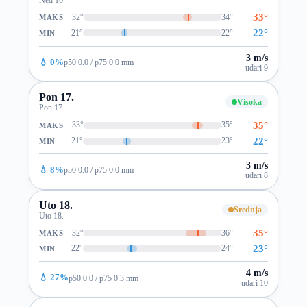
33°
32°
34°
MAKS
22°
21°
22°
MIN
3 m/s
💧 0%
p50 0.0 / p75 0.0 mm
udari 9
Pon 17.
Visoka
Pon 17.
35°
33°
35°
MAKS
22°
21°
23°
MIN
3 m/s
💧 8%
p50 0.0 / p75 0.0 mm
udari 8
Uto 18.
Srednja
Uto 18.
35°
32°
36°
MAKS
23°
22°
24°
MIN
4 m/s
💧 27%
p50 0.0 / p75 0.3 mm
udari 10