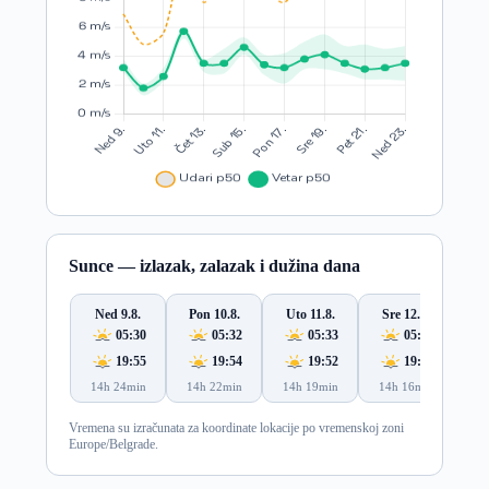
Sunce — izlazak, zalazak i dužina dana
Ned 9.8.
Pon 10.8.
Uto 11.8.
Sre 12.8.
Če
05:30
05:32
05:33
05:34
19:55
19:54
19:52
19:51
14h 24min
14h 22min
14h 19min
14h 16min
14
Vremena su izračunata za koordinate lokacije po vremenskoj zoni
Europe/Belgrade.