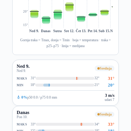
20°
15°
Ned 9.
Danas
Sutra
Sre 12.
Čet 13.
Pet 14.
Sub 15.
Ned 16.
Pon 1
Gornja traka = Tmax, donja = Tmin · boja = temperatura · traka =
p25–p75 · linija = medijana
Ned 9.
Srednja
Ned 9.
31°
31°
32°
MAKS
20°
18°
21°
MIN
3 m/s
💧 0%
p50 0.0 / p75 0.0 mm
udari 7
Danas
Srednja
Pon 10.
33°
33°
34°
MAKS
18°
15°
18°
MIN