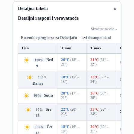
Detaljna tabela
Detaljni rasponi i verovatnoće
Skrolujte za više
→
Ensemble prognoza za Debeljaču — svi dostupni dani
Dan
T min
T max
Padavin
Ned
20°C
(18° –
31°C
(31° –
100%
0%
21°)
32°)
9.
18°C
(15° –
33°C
(33° –
100%
0%
18°)
34°)
Danas
20°C
(17° –
36°C
(36° –
Sutra
1%
0.0
99%
21°)
38°)
Sre
22°C
(20° –
33°C
(32° –
97%
2%
0.0
23°)
34°)
12.
Čet
18°C
(16° –
30°C
(30° –
100%
0%
18°)
31°)
13.