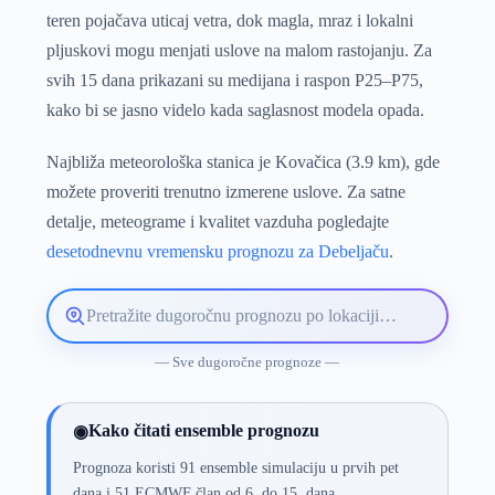
teren pojačava uticaj vetra, dok magla, mraz i lokalni
pljuskovi mogu menjati uslove na malom rastojanju. Za
svih 15 dana prikazani su medijana i raspon P25–P75,
kako bi se jasno videlo kada saglasnost modela opada.
Najbliža meteorološka stanica je Kovačica (3.9 km), gde
možete proveriti trenutno izmerene uslove. Za satne
detalje, meteograme i kvalitet vazduha pogledajte
desetodnevnu vremensku prognozu za Debeljaču
.
Pretražite
lokaciju
vremenske
— Sve dugoročne prognoze —
prognoze
Kako čitati ensemble prognozu
◉
Prognoza koristi 91 ensemble simulaciju u prvih pet
dana i 51 ECMWF član od 6. do 15. dana.