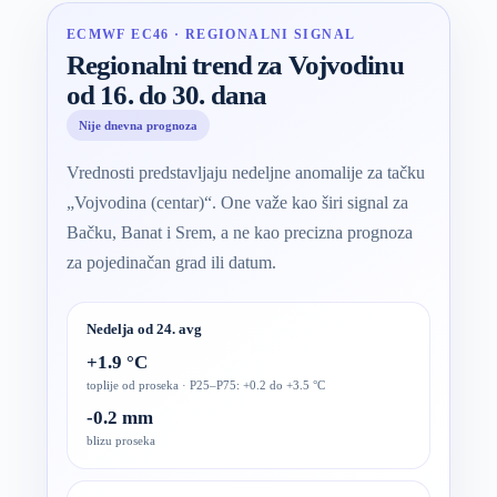
ECMWF EC46 · REGIONALNI SIGNAL
Regionalni trend za Vojvodinu
od 16. do 30. dana
Nije dnevna prognoza
Vrednosti predstavljaju nedeljne anomalije za tačku
„Vojvodina (centar)“. One važe kao širi signal za
Bačku, Banat i Srem, a ne kao precizna prognoza
za pojedinačan grad ili datum.
Nedelja od 24. avg
+1.9 °C
toplije od proseka · P25–P75: +0.2 do +3.5 °C
-0.2 mm
blizu proseka