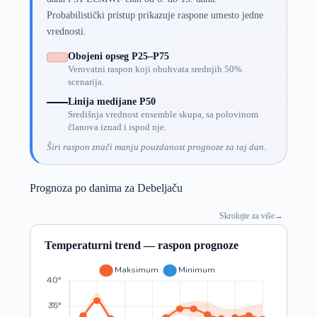
Probabilistički pristup prikazuje raspone umesto jedne
vrednosti.
Obojeni opseg P25–P75
Verovatni raspon koji obuhvata srednjih 50%
scenarija.
Linija medijane P50
Središnja vrednost ensemble skupa, sa polovinom
članova iznad i ispod nje.
Širi raspon znači manju pouzdanost prognoze za taj dan.
Prognoza po danima za Debeljaču
Skrolujte za više
→
Temperaturni trend — raspon prognoze