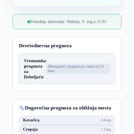
Poslednje ažuriranje: Nedelja, 9. avg u 21:01
Desetodnevna prognoza
Vremenska
prognoza
Meteogrami i prognoza po satima za 10
za
dana
Debeljaču
Dugoročna prognoza za obližnja mesta
Kovačica
4.6 km
Crepaja
7.5 km