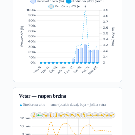
Vetar — raspon brzina
Strelice na vrhu — smer (odakle duva); boja = jačina vetra
▲