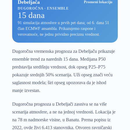
Debeljača
Promeni lokaciju
DUGOROČNA · ENSEMBLE
15 dana
91 simulacija atmosfere u prvih pet dana; od 6. dana 51
član ECMWF ansambla. Prikazujemo raspone i
verovatnoće, ne jednu prividno preciznu vrednost.
Dugoročna vremenska prognoza za Debeljaču prikazuje
ensemble trend za narednih 15 dana. Medijana P50
predstavlja središnju vrednost, dok opseg P25–P75
pokazuje srednjih 50% scenarija. Uži opseg znači veću
saglasnost modela; širi opseg upozorava da je ishod
manje izvestan.
Dugoročna prognoza u Debeljači zasniva se na više
scenarija atmosfere, a ne na jednoj vrednosti. Lokacija je
na 78 m nadmorske visine, u Banatu. Prema popisu iz
2022, ovde živi 6.413 stanovnika. Otvoren ravničarski