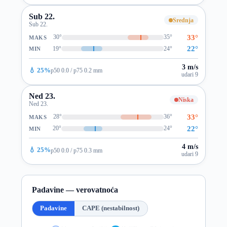
Sub 22.
Srednja
Sub 22.
33°
30°
35°
MAKS
22°
19°
24°
MIN
3 m/s
💧 25%
p50 0.0 / p75 0.2 mm
udari 9
Ned 23.
Niska
Ned 23.
33°
28°
36°
MAKS
22°
20°
24°
MIN
4 m/s
💧 25%
p50 0.0 / p75 0.3 mm
udari 9
Padavine — verovatnoća
Padavine
CAPE (nestabilnost)