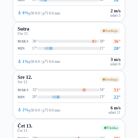
2 m/s
💧 0%
p50 0.0 / p75 0.0 mm
udari 5
Sutra
Srednja
Uto 11.
36°
36°
38°
MAKS
20°
17°
21°
MIN
3 m/s
💧 1%
p50 0.0 / p75 0.0 mm
udari 6
Sre 12.
Srednja
Sre 12.
33°
32°
34°
MAKS
22°
20°
23°
MIN
6 m/s
💧 2%
p50 0.0 / p75 0.0 mm
udari 11
Čet 13.
Visoka
Čet 13.