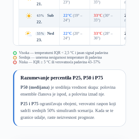
23°)
35°)
mm)
21.
Sub
22°C
(19° –
33°C
(30° –
25%
0.0
63%
24°)
35°)
mm)
22.
Ned
22°C
(20° –
33°C
(28° –
25%
0.0
55%
24°)
36°)
mm)
23.
Visoka — temperaturni IQR < 2,5 °C i jasan signal padavina
Srednja — umerena nesigurnost temperature ili padavina
Niska — IQR ≥ 5 °C ili verovatnoća padavina 43–57%
Razumevanje percentila P25, P50 i P75
P50 (medijana)
je središnja vrednost skupa: polovina
ensemble članova je ispod, a polovina iznad nje.
P25 i P75
ograničavaju obojeni, verovatni raspon koji
sadrži srednjih 50% simuliranih scenarija. Kada se te
granice udalje, raste neizvesnost prognoze.