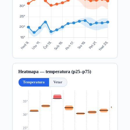
Heatmapa — temperatura (p25–p75)
Temperatura
Vetar
35°
30°
25°