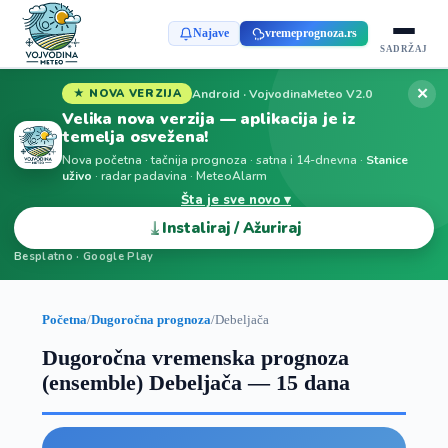
Najave
vremeprognoza.rs
SADRŽAJ
✕
Android · VojvodinaMeteo V2.0
★ NOVA VERZIJA
Velika nova verzija — aplikacija je iz
temelja osvežena!
Nova početna · tačnija prognoza · satna i 14-dnevna ·
Stanice
uživo
· radar padavina · MeteoAlarm
Šta je sve novo ▾
⤓
Instaliraj / Ažuriraj
Besplatno · Google Play
Početna
/
Dugoročna prognoza
/
Debeljača
Dugoročna vremenska prognoza
(ensemble) Debeljača — 15 dana