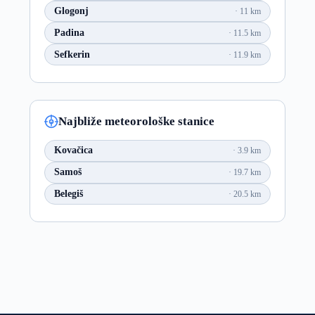
Glogonj
11 km
Padina
11.5 km
Sefkerin
11.9 km
Najbliže meteorološke stanice
Kovačica
3.9 km
Samoš
19.7 km
Belegiš
20.5 km