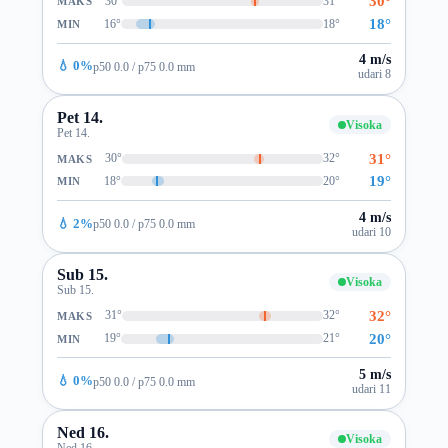
30°
30°
31°
MAKS
18°
16°
18°
MIN
4 m/s
💧 0%
p50 0.0 / p75 0.0 mm
udari 8
Pet 14.
Visoka
Pet 14.
31°
30°
32°
MAKS
19°
18°
20°
MIN
4 m/s
💧 2%
p50 0.0 / p75 0.0 mm
udari 10
Sub 15.
Visoka
Sub 15.
32°
31°
32°
MAKS
20°
19°
21°
MIN
5 m/s
💧 0%
p50 0.0 / p75 0.0 mm
udari 11
Ned 16.
Visoka
Ned 16.