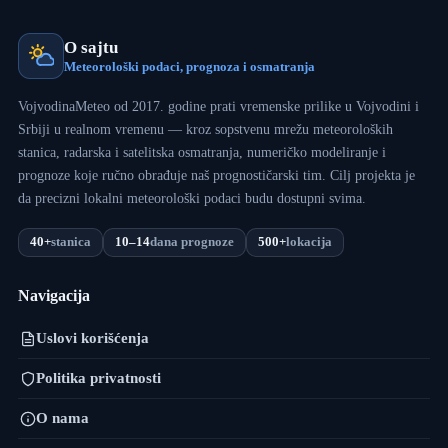
O sajtu
Meteorološki podaci, prognoza i osmatranja
VojvodinaMeteo od 2017. godine prati vremenske prilike u Vojvodini i
Srbiji u realnom vremenu — kroz sopstvenu mrežu meteoroloških
stanica, radarska i satelitska osmatranja, numeričko modeliranje i
prognoze koje ručno obrađuje naš prognostičarski tim. Cilj projekta je
da precizni lokalni meteorološki podaci budu dostupni svima.
40+
stanica
10–14
dana prognoze
500+
lokacija
Navigacija
Uslovi korišćenja
Politika privatnosti
O nama