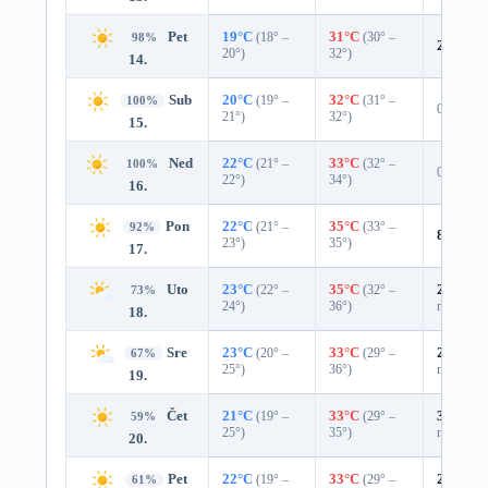
Pet
19°C
(18° –
31°C
(30° –
98%
2%
0.0
20°)
32°)
14.
Sub
20°C
(19° –
32°C
(31° –
100%
0%
21°)
32°)
15.
Ned
22°C
(21° –
33°C
(32° –
100%
0%
22°)
34°)
16.
Pon
22°C
(21° –
35°C
(33° –
92%
8%
0.0
23°)
35°)
17.
Uto
23°C
(22° –
35°C
(32° –
27%
0.0
73%
24°)
36°)
mm)
18.
Sre
23°C
(20° –
33°C
(29° –
29%
0.0
67%
25°)
36°)
mm)
19.
Čet
21°C
(19° –
33°C
(29° –
35%
0.0
59%
25°)
35°)
mm)
20.
Pet
22°C
(19° –
33°C
(29° –
25%
0.0
61%