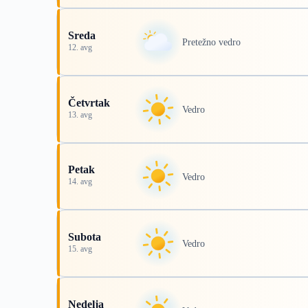
Sreda
Pretežno vedro
12. avg
Četvrtak
Vedro
13. avg
Petak
Vedro
14. avg
Subota
Vedro
15. avg
Nedelja