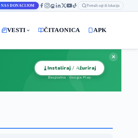
 NAS DONACIJOM
Pretraži sajt ili lokaciju
VESTI
ČITAONICA
APK
✕
⤓
Instaliraj / Ažuriraj
Besplatno · Google Play