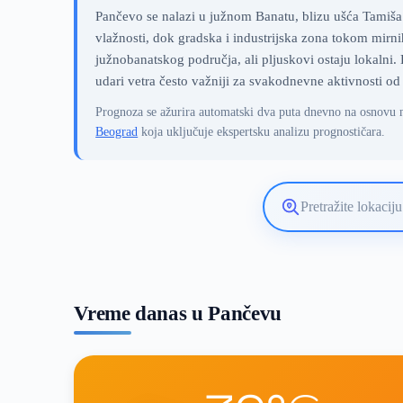
Pančevo se nalazi u južnom Banatu, blizu ušća Tamiša 
vlažnosti, dok gradska i industrijska zona tokom mirni
južnobanatskog područja, ali pljuskovi ostaju lokaln
udari vetra često važniji za svakodnevne aktivnosti od
Prognoza se ažurira automatski dva puta dnevno na osnovu 
Beograd
koja uključuje ekspertsku analizu prognostičara.
Pretražite
lokaciju
vremenske
prognoze
Vreme danas u Pančevu