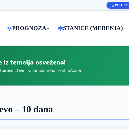
PODRŽI
PROGNOZA
STANICE (MERENJA)
je iz temelja osvežena!
Stanice uživo
· radar padavina · MeteoAlarm
evo – 10 dana