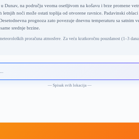
u Dunav, na području veoma osetljivom na košavu i brze promene vetra. 
h letnjih noći može ostati toplija od otvorene ravnice. Padavinski oblac
i. Desetodnevna prognoza zato povezuje dnevnu temperaturu sa satnim v
 same srednje brzine.
meteoroloških proračuna atmosfere. Za veću kratkoročnu pouzdanost (1–3 dana
— Spisak svih lokacija —