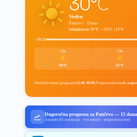
30°C
Vedro
Pančevo · Danas
Subjektivno 31°C · ↑32°C ↓17°C
↑ 05:32
12h
13h
30°C
31°C
Modelski termin (prognoza):
12:00, 09.08.
Prognoza ažurirana
9. avgus
Dugoročna prognoza za Pančevo — 15 dan
Ansambl (91 simulacija) · verovatnoće · temperaturni trend