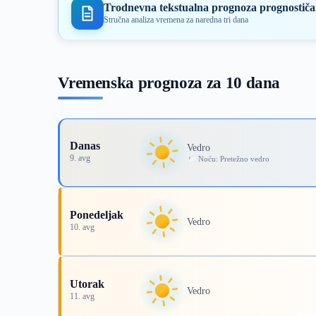
Trodnevna tekstualna prognoza prognostiča
Stručna analiza vremena za naredna tri dana
Vremenska prognoza za 10 dana
Danas
Vedro
9. avg
Noću: Pretežno vedro
Ponedeljak
Vedro
10. avg
Utorak
Vedro
11. avg