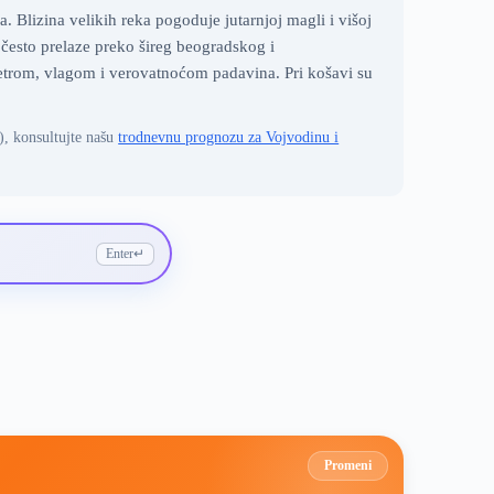
Blizina velikih reka pogoduje jutarnjoj magli i višoj
i često prelaze preko šireg beogradskog i
etrom, vlagom i verovatnoćom padavina. Pri košavi su
), konsultujte našu
trodnevnu prognozu za Vojvodinu i
Enter
↵
Promeni