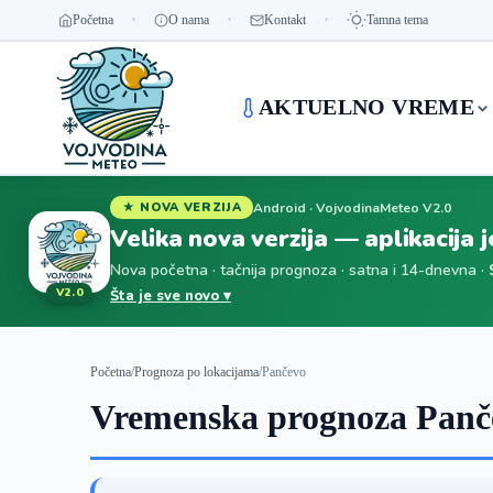
Početna
O nama
Kontakt
Tamna tema
AKTUELNO VREME
Android · VojvodinaMeteo V2.0
★ NOVA VERZIJA
Velika nova verzija — aplikacija 
Nova početna · tačnija prognoza · satna i 14-dnevna ·
V2.0
Šta je sve novo ▾
Početna
/
Prognoza po lokacijama
/
Pančevo
Vremenska prognoza Panč