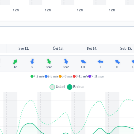
Sre 12.
Čet 13.
Pet 14.
Sub 15.
I
JZ
S
SSZ
SSZ
IJI
I
JI
I
< 2 m/s
2-5 m/s
5-8 m/s
8-11 m/s
> 11 m/s