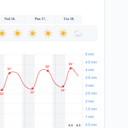
Ned 16.
Pon 17.
Uto 18.