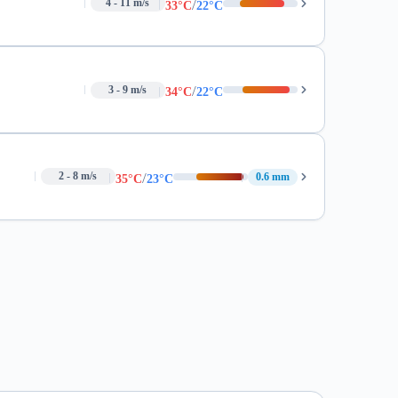
/
4 - 11 m/s
33°C
22°C
/
3 - 9 m/s
34°C
22°C
/
2 - 8 m/s
0.6 mm
35°C
23°C