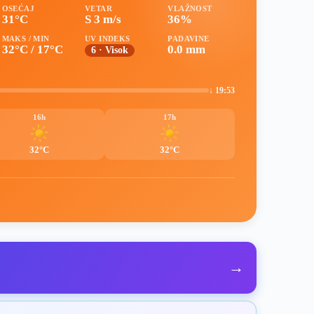
OSEĆAJ
VETAR
VLAŽNOST
31°C
S 3 m/s
36%
MAKS / MIN
UV INDEKS
PADAVINE
32°C / 17°C
0.0 mm
6 · Visok
↓ 19:53
16h
17h
32°C
32°C
→