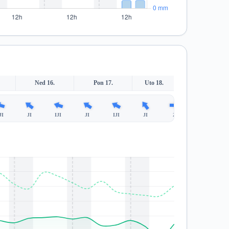
Ned 16.
Pon 17.
Uto 18.
JI
JI
IJI
JI
IJI
JI
Z