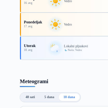
Vedro
16. avg
Ponedeljak
Vedro
17. avg
Utorak
Lokalni pljuskovi
18. avg
Noću: Vedro
Meteogrami
48 sati
5 dana
10 dana