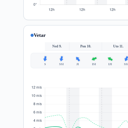
Vetar
Ned 9.
Pon 10.
Uto 11.
S
SSI
JI
ISI
IJI
SS