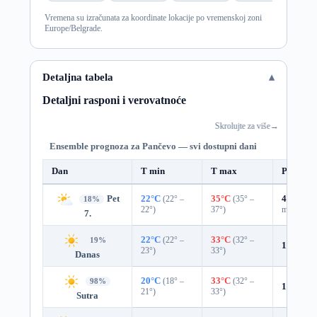
Vremena su izračunata za koordinate lokacije po vremenskoj zoni
Europe/Belgrade.
Detaljna tabela
Detaljni rasponi i verovatnoće
Skrolujte za više
→
Ensemble prognoza za Pančevo — svi dostupni dani
Dan
T min
T max
Padavin
Pet
22°C
(22° –
35°C
(35° –
46%
0.1
18%
22°)
37°)
mm)
7.
22°C
(22° –
33°C
(32° –
19%
13%
0.0
23°)
33°)
Danas
20°C
(18° –
33°C
(32° –
98%
1%
0.0 
21°)
33°)
Sutra