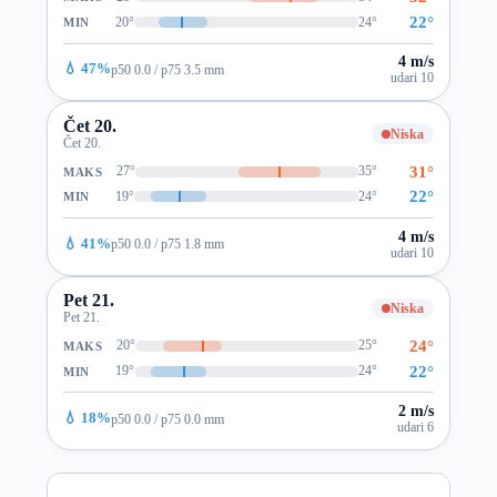
22°
20°
24°
MIN
4 m/s
💧 47%
p50 0.0 / p75 3.5 mm
udari 10
Čet 20.
Niska
Čet 20.
31°
27°
35°
MAKS
22°
19°
24°
MIN
4 m/s
💧 41%
p50 0.0 / p75 1.8 mm
udari 10
Pet 21.
Niska
Pet 21.
24°
20°
25°
MAKS
22°
19°
24°
MIN
2 m/s
💧 18%
p50 0.0 / p75 0.0 mm
udari 6