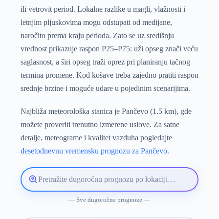
ili vetrovit period. Lokalne razlike u magli, vlažnosti i
letnjim pljuskovima mogu odstupati od medijane,
naročito prema kraju perioda. Zato se uz središnju
vrednost prikazuje raspon P25–P75: uži opseg znači veću
saglasnost, a širi opseg traži oprez pri planiranju tačnog
termina promene. Kod košave treba zajedno pratiti raspon
srednje brzine i moguće udare u pojedinim scenarijima.
Najbliža meteorološka stanica je Pančevo (1.5 km), gde
možete proveriti trenutno izmerene uslove. Za satne
detalje, meteograme i kvalitet vazduha pogledajte
desetodnevnu vremensku prognozu za Pančevo
.
Pretražite
lokaciju
vremenske
— Sve dugoročne prognoze —
prognoze