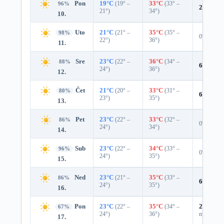
Pon
19°C
(19° –
33°C
(33° –
96%
2%
0.0 
21°)
34°)
10.
Uto
21°C
(21° –
35°C
(35° –
98%
0%
22°)
36°)
11.
Sre
23°C
(22° –
36°C
(34° –
88%
6%
0.0 
24°)
36°)
12.
Čet
21°C
(20° –
33°C
(31° –
80%
6%
0.0 
23°)
35°)
13.
Pet
23°C
(22° –
33°C
(32° –
86%
0%
24°)
34°)
14.
Sub
23°C
(22° –
34°C
(33° –
96%
0%
24°)
35°)
15.
Ned
23°C
(21° –
35°C
(33° –
86%
6%
0.0 
24°)
35°)
16.
Pon
23°C
(22° –
35°C
(34° –
25%
0.0
67%
24°)
36°)
mm)
17.