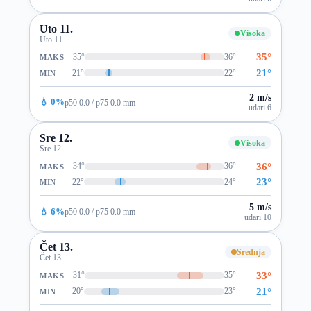
Uto 11.
Visoka
Uto 11.
35°
35°
36°
MAKS
21°
21°
22°
MIN
2 m/s
💧 0%
p50 0.0 / p75 0.0 mm
udari 6
Sre 12.
Visoka
Sre 12.
36°
34°
36°
MAKS
23°
22°
24°
MIN
5 m/s
💧 6%
p50 0.0 / p75 0.0 mm
udari 10
Čet 13.
Srednja
Čet 13.
33°
31°
35°
MAKS
21°
20°
23°
MIN