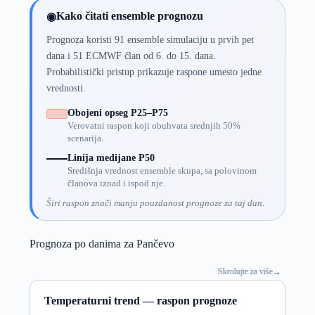
Kako čitati ensemble prognozu
◉
Prognoza koristi 91 ensemble simulaciju u prvih pet
dana i 51 ECMWF član od 6. do 15. dana.
Probabilistički pristup prikazuje raspone umesto jedne
vrednosti.
Obojeni opseg P25–P75
Verovatni raspon koji obuhvata srednjih 50%
scenarija.
Linija medijane P50
Središnja vrednost ensemble skupa, sa polovinom
članova iznad i ispod nje.
Širi raspon znači manju pouzdanost prognoze za taj dan.
Prognoza po danima za Pančevo
Skrolujte za više
→
Temperaturni trend — raspon prognoze