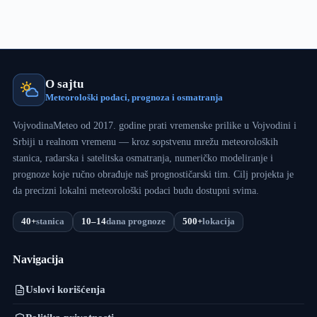
O sajtu
Meteorološki podaci, prognoza i osmatranja
VojvodinaMeteo od 2017. godine prati vremenske prilike u Vojvodini i
Srbiji u realnom vremenu — kroz sopstvenu mrežu meteoroloških
stanica, radarska i satelitska osmatranja, numeričko modeliranje i
prognoze koje ručno obrađuje naš prognostičarski tim. Cilj projekta je
da precizni lokalni meteorološki podaci budu dostupni svima.
40+
stanica
10–14
dana prognoze
500+
lokacija
Navigacija
Uslovi korišćenja