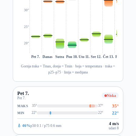
30°
25°
20°
Pet 7.
Danas
Sutra
Pon 10.
Uto 11.
Sre 12.
Čet 13.
Pet 14.
Sub 1
Gornja traka = Tmax, donja = Tmin · boja = temperatura · traka =
p25–p75 · linija = medijana
Pet 7.
Niska
Pet 7.
35°
35°
37°
MAKS
22°
22°
22°
MIN
4 m/s
💧 46%
p50 0.1 / p75 0.6 mm
udari 8