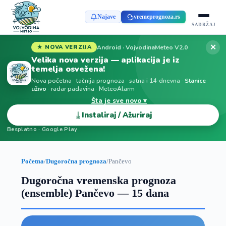
Najave
vremeprognoza.rs
SADRŽAJ
✕
Android · VojvodinaMeteo V2.0
★ NOVA VERZIJA
Velika nova verzija — aplikacija je iz
temelja osvežena!
Nova početna · tačnija prognoza · satna i 14-dnevna ·
Stanice
uživo
· radar padavina · MeteoAlarm
Šta je sve novo ▾
⤓
Instaliraj / Ažuriraj
Besplatno · Google Play
Početna
/
Dugoročna prognoza
/
Pančevo
Dugoročna vremenska prognoza
(ensemble) Pančevo — 15 dana