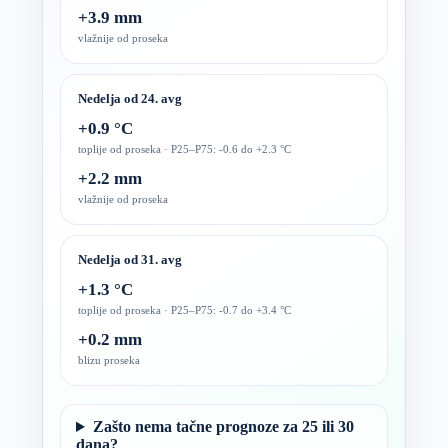
+3.9 mm
vlažnije od proseka
Nedelja od 24. avg
+0.9 °C
toplije od proseka · P25–P75: -0.6 do +2.3 °C
+2.2 mm
vlažnije od proseka
Nedelja od 31. avg
+1.3 °C
toplije od proseka · P25–P75: -0.7 do +3.4 °C
+0.2 mm
blizu proseka
Zašto nema tačne prognoze za 25 ili 30
dana?