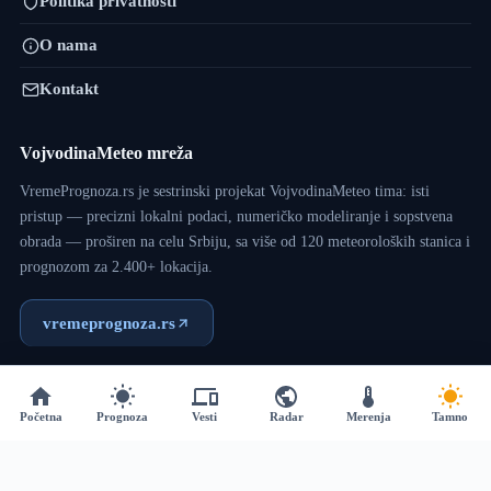
Politika privatnosti
O nama
Kontakt
VojvodinaMeteo mreža
VremePrognoza.rs je sestrinski projekat VojvodinaMeteo tima: isti
pristup — precizni lokalni podaci, numeričko modeliranje i sopstvena
obrada — proširen na celu Srbiju, sa više od 120 meteoroloških stanica i
prognozom za 2.400+ lokacija.
vremeprognoza.rs
Copyright © 2017 - 2026 - VojvodinaMeteo - Dizajn:
VM
Početna
Prognoza
Vesti
Radar
Merenja
Tamno
Team
.