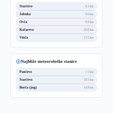
Starčevo
8.3 km
Jabuka
9.6 km
Ovča
9.9 km
Kačarevo
10.8 km
Vinča
13.2 km
Najbliže meteorološke stanice
Pančevo
1.5 km
Starčevo
10.5 km
Borča (jug)
14.9 km