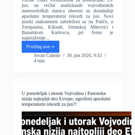
jun, na većini analiziranih vojvođanskih
meteoroloških stanica oboreni su dosadašnji
apsolutni temperaturni rekordi za jun. Novi
junski maksimumi zabeleženi su na Paliću, u
Zrenjaninu, Kikindi, Sremskoj Mitrovici i
Banatskom Karlovcu, pri čemu je
najizraženije…
Pročitaj sve
Veći
deo
Jovan Čabrilo
30. jun 2026, 9:32
4 min
Vojvodine
ima
nove
junske
rekorde
koji
U ponedeljak i utorak Vojvodina i Panonska
već
nizija najtopliji deo Evrope, ugroženi apsolutni
danas
temperaturni rekordi za jun?!
mogu
biti
premašeni,
destabilizacija
i