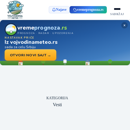
Najave
vremeprognoza.rs
SADRŽAJ
×
vreme
prognoza
.rs
PROGNOZA · RADAR · UPOZORENJA
NASTAVAK PRIČE
Iz vojvodinameteo.rs
sada za celu Srbiju
OTVORI NOVI SAJT →
KATEGORIJA
Vesti