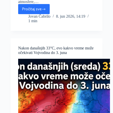
atmosfere,…
Pročitaj sve
Do
sredine
Jovan Čabrilo
8. jun 2026, 14:19
1 min
sedmice
temperature
oko
30°C,
drugi
deo
Nakon današnjih 33°C, evo kakvo vreme može
svežiji
očekivati Vojvodina do 3. juna
uz
destabilizaciju
atmosfere