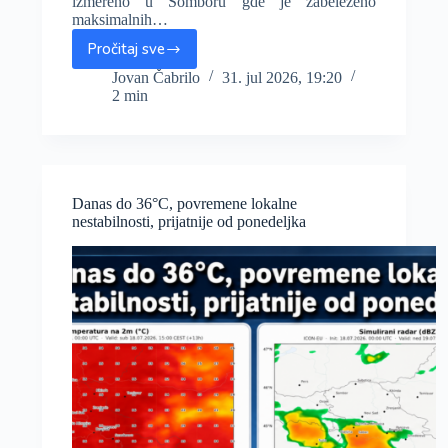
izmereno u Somboru gde je zabeleženo
maksimalnih…
Pročitaj sve
Vrhunac
tropskog
Jovan Čabrilo
31. jul 2026, 19:20
2 min
talasa
za
nekoliko
dana,
meriće
se
Danas do 36°C, povremene lokalne
i
nestabilnosti, prijatnije od ponedeljka
do
40°C,
evo
kada
se
može
očekivati
prvo
osveženje