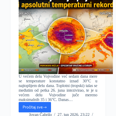
osveženje
blizu,
šta
nam
donose?
U većem delu Vojvodine već sedam dana mere
se temperature konstatno iznad 30°C u
najtoplijem delu dana. Toplotni (tropski) talas se
međutim od petka 26. juna intezivirao, te je u
većem delu Vojvodine juče mereno
maksimalnih 35 i 36°C. Danas…
Pročitaj sve
U
ponedeljak
Jovan Čabrilo
27. jun 2026, 23:22