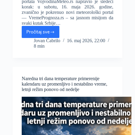
portala VojvodinaMeteo.rs napravio je sledeći
korak: u subotu, 16. maja 2026. godine,
zvanično je pokrenuo novi meteorološki portal
— VremePrognoza.rs – sa jasnom misijom da
svaki kutak Srbije…
Pročitaj sve
VojvodinaMeteo
lansirao
Jovan Čabrilo
16. maj 2026, 22:00
8 min
VremePrognoza.rs
–
precizna
i
objektivna
prognoza
Naredna tri dana temperature primerenije
za
kalendaru uz promenljivo i nestabilno vreme,
celu
letnji režim ponovo od nedelje
Srbiju