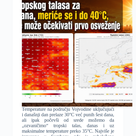
opožareno,
vrućina
ostaje
veliki
problem
Temperature na području Vojvodine uključujući
i današnji dan prelaze 30°C već punih šest dana,
ali ipak počevši od srede možemo da
„ozvaničimo“ tropski talas, danas i uz
maksimalne temperature preko 35°C. Najviše je