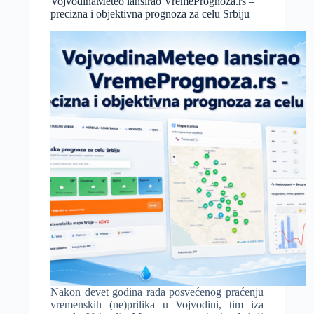
VojvodinaMeteo lansirao VremePrognoza.rs –
Vojvodina
precizna i objektivna prognoza za celu Srbiju
do
3.
juna
Nakon devet godina rada posvećenog praćenju
vremenskih (ne)prilika u Vojvodini, tim iza