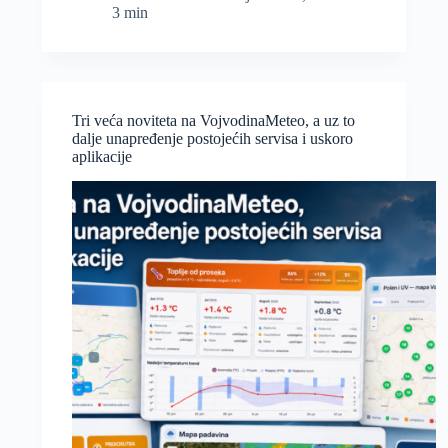
3 min
i
utorak
Vojvodina
i
Panonska
nizija
Tri veća noviteta na VojvodinaMeteo, a uz to
najtopliji
dalje unapređenje postojećih servisa i uskoro
deo
aplikacije
Evrope,
ugroženi
apsolutni
temperaturni
rekordi
za
jun?!