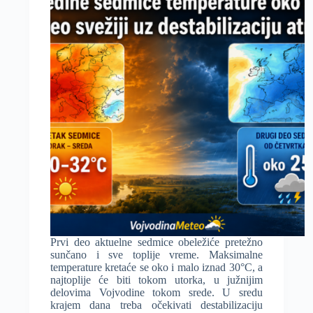
servisa
i
uskoro
aplikacije
Prvi deo aktuelne sedmice obeležiće pretežno
sunčano i sve toplije vreme. Maksimalne
temperature kretaće se oko i malo iznad 30°C, a
najtoplije će biti tokom utorka, u južnijim
delovima Vojvodine tokom srede. U sredu
krajem dana treba očekivati destabilizaciju