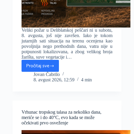
Veliki požar u Deliblatskoj peščari ni u subotu,
8. avgusta, još nije završen. Iako je tokom
jutarnjih sati situacija na terenu ocenjena kao
povoljnija nego prethodnih dana, vatra nije u
potpunosti lokalizovana, a zbog velikog broja
žarišta, suve vegetacije i…
Pročitaj sve
Požar
u
Jovan Čabrilo
8. avgust 2026, 12:59
4 min
Deliblatskoj
peščari
i
dalje
aktivan:
više
Vrhunac tropskog talasa za nekoliko dana,
od
meriće se i do 40°C, evo kada se može
940
očekivati prvo osveženje
hektara