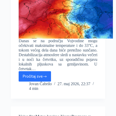
Danas se na području Vojvodine mogu
očekivati maksimalne temperature i do 33°C, a
tokom većeg dela dana biće pretežno sunčano.
Destabilizacija atmosfere sledi u nastavku večeri
i u noći ka četvrtku, uz sporadičnu pojavu
lokalnih pljuskova sa grmljavinom. U
četvrtak…
Pročitaj sve
Nakon
današnjih
Jovan Čabrilo
27. maj 2026, 22:37
4 min
33°C,
evo
kakvo
vreme
može
očekivati