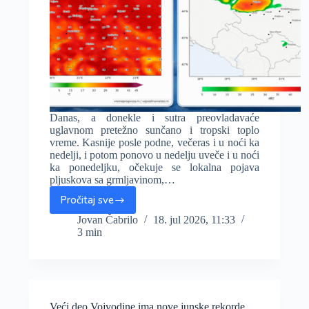
Danas, a donekle i sutra preovladavaće
uglavnom pretežno sunčano i tropski toplo
vreme. Kasnije posle podne, večeras i u noći ka
nedelji, i potom ponovo u nedelju uveče i u noći
ka ponedeljku, očekuje se lokalna pojava
pljuskova sa grmljavinom,…
Pročitaj sve
Danas
do
Jovan Čabrilo
18. jul 2026, 11:33
3 min
36°C,
povremene
lokalne
nestabilnosti,
prijatnije
od
Veći deo Vojvodine ima nove junske rekorde