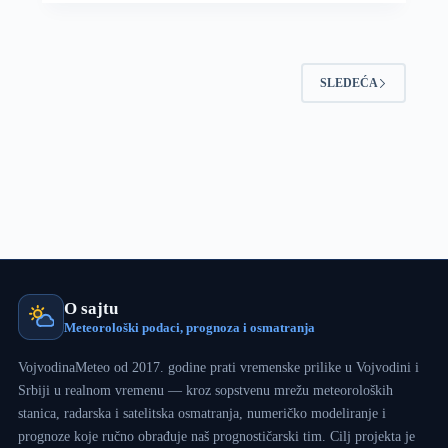
primerenije
kalendaru
uz
promenljivo
i
SLEDEĆA
nestabilno
vreme,
letnji
režim
ponovo
od
nedelje
O sajtu
Meteorološki podaci, prognoza i osmatranja
VojvodinaMeteo od 2017. godine prati vremenske prilike u Vojvodini i
Srbiji u realnom vremenu — kroz sopstvenu mrežu meteoroloških
stanica, radarska i satelitska osmatranja, numeričko modeliranje i
prognoze koje ručno obrađuje naš prognostičarski tim. Cilj projekta je