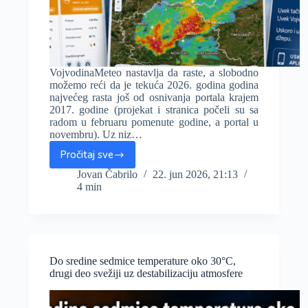
VojvodinaMeteo nastavlja da raste, a slobodno
možemo reći da je tekuća 2026. godina godina
najvećeg rasta još od osnivanja portala krajem
2017. godine (projekat i stranica počeli su sa
radom u februaru pomenute godine, a portal u
novembru). Uz niz…
Pročitaj sve
Tri
veća
Jovan Čabrilo
22. jun 2026, 21:13
4 min
noviteta
na
VojvodinaMeteo,
a
uz
to
Do sredine sedmice temperature oko 30°C,
dalje
drugi deo svežiji uz destabilizaciju atmosfere
unapređenje
postojećih