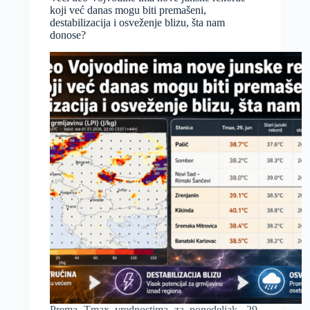
ponedeljka
koji već danas mogu biti premašeni,
destabilizacija i osveženje blizu, šta nam
donose?
Prema Tmax vrednostima za ponedeljak, 29.