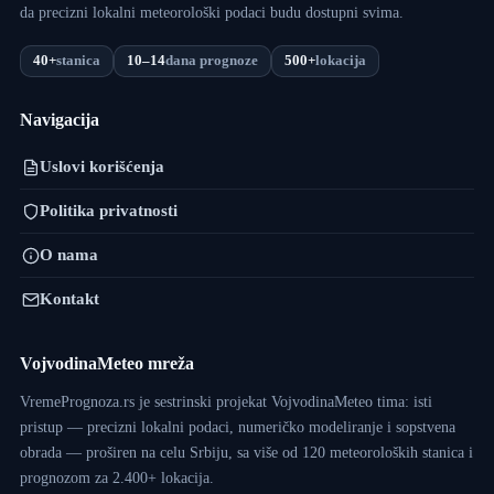
da precizni lokalni meteorološki podaci budu dostupni svima.
40+
stanica
10–14
dana prognoze
500+
lokacija
Navigacija
Uslovi korišćenja
Politika privatnosti
O nama
Kontakt
VojvodinaMeteo mreža
VremePrognoza.rs je sestrinski projekat VojvodinaMeteo tima: isti
pristup — precizni lokalni podaci, numeričko modeliranje i sopstvena
obrada — proširen na celu Srbiju, sa više od 120 meteoroloških stanica i
prognozom za 2.400+ lokacija.