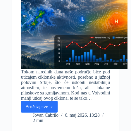
Tokom narednih dana naše područje biće pod
uticajem ciklonske aktivnosti, posebno u južnoj
polovini Srbije, što će uslobiti nestabilniju
atmosferu, te povremenu kišu, ali i lokalne
pljuskove sa grmljavinom. Kod nas u Vojvodini
manji uticaj ovog ciklona, te se tako…
Pročitaj sve
Naredna
tri
Jovan Čabrilo
6. maj 2026, 13:28
2 min
dana
temperature