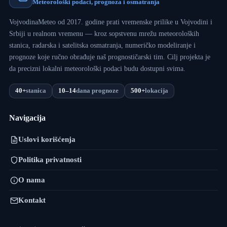
Meteorološki podaci, prognoza i osmatranja
VojvodinaMeteo od 2017. godine prati vremenske prilike u Vojvodini i
Srbiji u realnom vremenu — kroz sopstvenu mrežu meteoroloških
stanica, radarska i satelitska osmatranja, numeričko modeliranje i
prognoze koje ručno obrađuje naš prognostičarski tim. Cilj projekta je
da precizni lokalni meteorološki podaci budu dostupni svima.
40+
stanica
10–14
dana prognoze
500+
lokacija
Navigacija
Uslovi korišćenja
Politika privatnosti
O nama
Kontakt