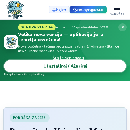
Najave
vremeprognoza.rs
SADRŽAJ
✕
Android · VojvodinaMeteo V2.0
★ NOVA VERZIJA
Velika nova verzija — aplikacija je iz
temelja osvežena!
Nova početna · tačnija prognoza · satna i 14-dnevna ·
Stanice
uživo
· radar padavina · MeteoAlarm
Šta je sve novo ▾
⤓
Instaliraj / Ažuriraj
Besplatno · Google Play
PODRŠKA ZA 2026.