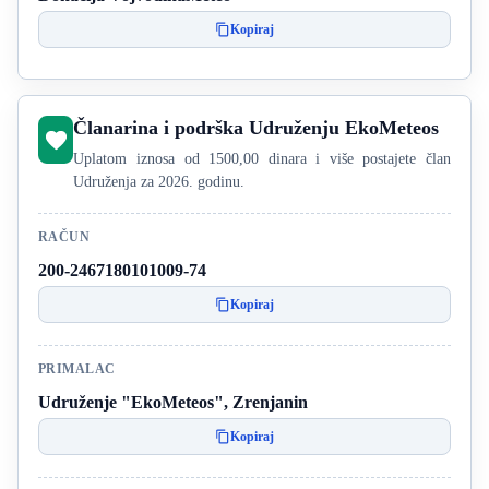
Kopiraj
Članarina i podrška Udruženju EkoMeteos
Uplatom iznosa od 1500,00 dinara i više postajete član
Udruženja za 2026. godinu.
RAČUN
200-2467180101009-74
Kopiraj
PRIMALAC
Udruženje "EkoMeteos", Zrenjanin
Kopiraj