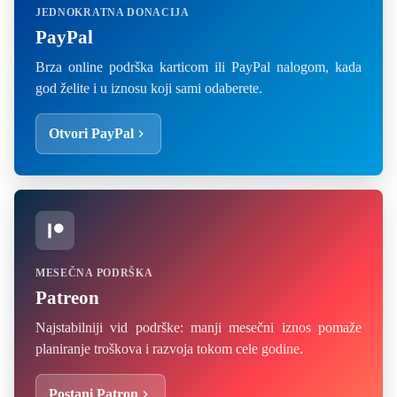
JEDNOKRATNA DONACIJA
PayPal
Brza online podrška karticom ili PayPal nalogom, kada
god želite i u iznosu koji sami odaberete.
Otvori PayPal
MESEČNA PODRŠKA
Patreon
Najstabilniji vid podrške: manji mesečni iznos pomaže
planiranje troškova i razvoja tokom cele godine.
Postani Patron