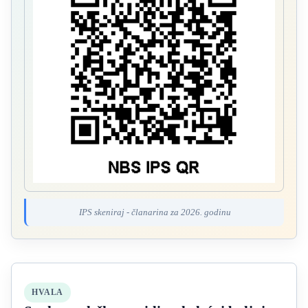
IPS skeniraj - članarina za 2026. godinu
HVALA