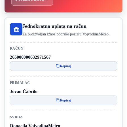
Jednokratna uplata na račun
Za proizvoljan iznos podrške portalu VojvodinaMeteo.
RAČUN
265000000632971567
Kopiraj
PRIMALAC
Jovan Čabrilo
Kopiraj
SVRHA
Donacija VojvodinaMeteo