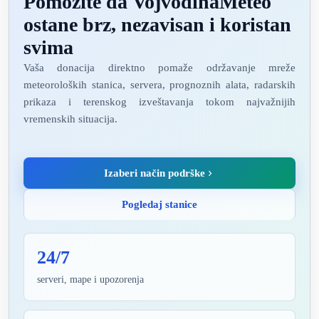
Pomozite da VojvodinaMeteo
ostane brz, nezavisan i koristan
svima
Vaša donacija direktno pomaže održavanje mreže
meteoroloških stanica, servera, prognoznih alata, radarskih
prikaza i terenskog izveštavanja tokom najvažnijih
vremenskih situacija.
Izaberi način podrške
Pogledaj stanice
24/7
serveri, mape i upozorenja