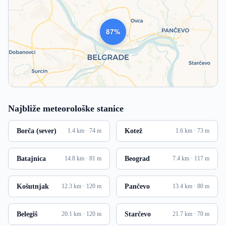
1015
Najbliže meteorološke stanice
Borča (sever)
Kotež
1.4 km · 74 m
1.6 km · 73 m
Batajnica
Beograd
14.8 km · 81 m
7.4 km · 117 m
Košutnjak
Pančevo
12.3 km · 120 m
13.4 km · 80 m
Belegiš
Starčevo
20.1 km · 120 m
21.7 km · 70 m