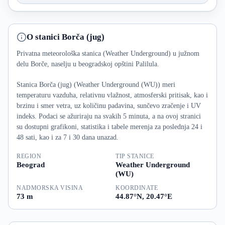
O stanici Borča (jug)
Privatna meteorološka stanica (Weather Underground) u južnom
delu Borče, naselju u beogradskoj opštini Palilula.
Stanica Borča (jug) (Weather Underground (WU)) meri
temperaturu vazduha, relativnu vlažnost, atmosferski pritisak, kao i
brzinu i smer vetra, uz količinu padavina, sunčevo zračenje i UV
indeks. Podaci se ažuriraju na svakih 5 minuta, a na ovoj stranici
su dostupni grafikoni, statistika i tabele merenja za poslednja 24 i
48 sati, kao i za 7 i 30 dana unazad.
REGION
TIP STANICE
Beograd
Weather Underground
(WU)
NADMORSKA VISINA
KOORDINATE
73 m
44.87°N, 20.47°E