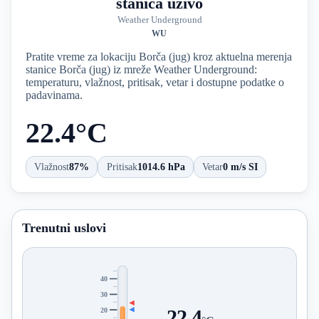
stanica uživo
Weather Underground
WU
Pratite vreme za lokaciju Borča (jug) kroz aktuelna merenja
stanice Borča (jug) iz mreže Weather Underground:
temperaturu, vlažnost, pritisak, vetar i dostupne podatke o
padavinama.
22.4°C
Vlažnost
87%
Pritisak
1014.6 hPa
Vetar
0 m/s SI
Trenutni uslovi
40
30
20
22.4