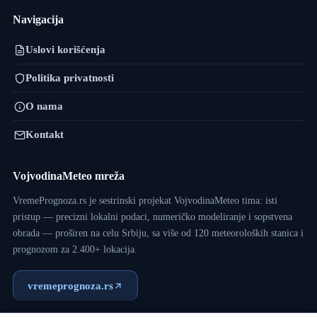
Navigacija
Uslovi korišćenja
Politika privatnosti
O nama
Kontakt
VojvodinaMeteo mreža
VremePrognoza.rs je sestrinski projekat VojvodinaMeteo tima: isti
pristup — precizni lokalni podaci, numeričko modeliranje i sopstvena
obrada — proširen na celu Srbiju, sa više od 120 meteoroloških stanica i
prognozom za 2.400+ lokacija.
vremeprognoza.rs