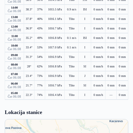
Čet 06.08
14:00
38.3°
37%
1015.5 hPa
0.9 m/s
ISI
0 mm/h
0 mm
0 mm
Čet 06.08
13:00
37.8°
40%
1016.1 hPa
Tiho
I
0 mm/h
0 mm
0 mm
Čet 06.08
12:00
36.9°
43%
1016.7 hPa
Tiho
I
0 mm/h
0 mm
0 mm
Čet 06.08
11:00
35.2°
49%
1016.8 hPa
0.1 m/s
ISI
0 mm/h
0 mm
0 mm
Čet 06.08
10:00
33.4°
53%
1017.0 hPa
0.1 m/s
I
0 mm/h
0 mm
0 mm
Čet 06.08
09:00
31.3°
54%
1016.9 hPa
Tiho
I
0 mm/h
0 mm
0 mm
Čet 06.08
08:00
28°
62%
1016.8 hPa
Tiho
SI
0 mm/h
0 mm
0 mm
Čet 06.08
07:00
23.4°
73%
1016.9 hPa
Tiho
J
0 mm/h
0 mm
0 mm
Čet 06.08
06:00
21.7°
77%
1016.7 hPa
Tiho
SI
0 mm/h
0 mm
0 mm
Čet 06.08
05:00
22.3°
74%
1016.4 hPa
Tiho
I
0 mm/h
—
0 mm
Čet 06.08
Lokacija stanice