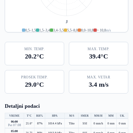
J
0,5–1,5
1,5–3,4
3,4–5,5
5,5–8,0
8,0–10,8
> 10,8
m/s
MIN. TEMP.
MAX. TEMP.
20.2°C
39.4°C
PROSEK TEMP.
MAX. VETAR
29.0°C
3.4 m/s
Detaljni podaci
VREME
T°C
RH%
HPA
M/S
SMER
MM/H
MM
UK.
06:00
21.6°
87%
1014.4 hPa
Tiho
SSI
0 mm/h
0 mm
0 mm
Pet 07.08
05:00
21.7°
86%
1013.9 hPa
Tiho
SSI
0 mm/h
0 mm
0 mm