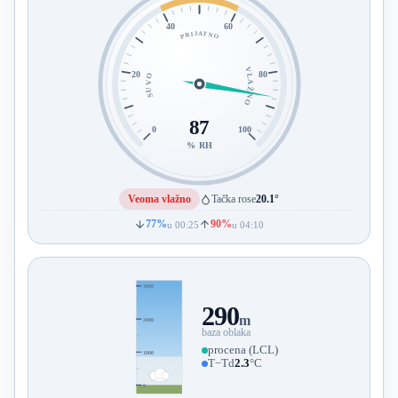
40
60
PRIJATNO
VLAŽNO
20
80
SUVO
87
0
100
% RH
Veoma vlažno
Tačka rose
20.1°
77%
90%
u 00:25
u 04:10
3000
290
m
2000
baza oblaka
procena (LCL)
1000
T−Td
2.3
°C
0