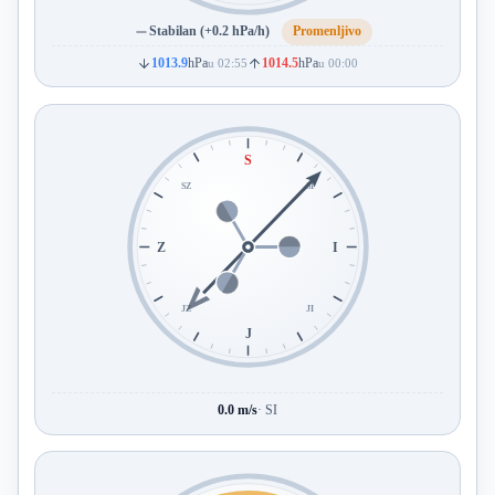
Stabilan (+0.2 hPa/h)
Promenljivo
1013.9
hPa
1014.5
hPa
u 02:55
u 00:00
S
SZ
SI
Z
I
JZ
JI
J
0.0 m/s
· SI