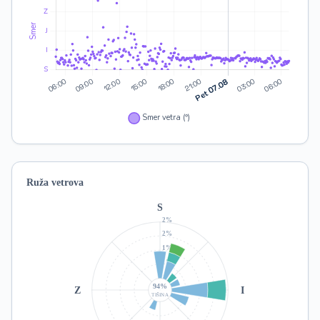
Ruža vetrova
S
2%
2%
1%
1%
94%
Z
I
TIŠINA