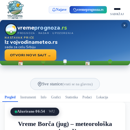
Najave
vremeprognoza.rs
SADRŽAJ
×
vreme
prognoza
.rs
PROGNOZA · RADAR · UPOZORENJA
NASTAVAK PRIČE
Iz vojvodinameteo.rs
sada za celu Srbiju
OTVORI NOVI SAJT →
Sve stanice
(vrati se na glavnu)
Pregled
Instrumenti
Info
Grafici
Statistika
Podaci
Lokacija
Ažurirano 06:54
WU
Vreme Borča (jug) – meteorološka