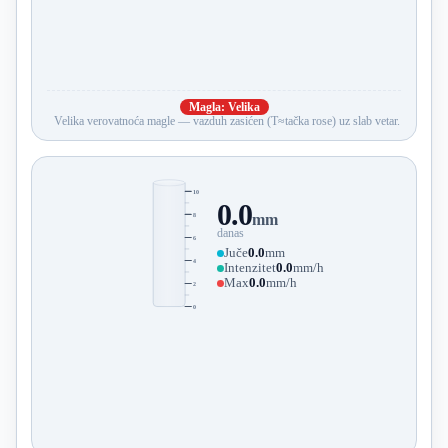
Magla: Velika
Velika verovatnoća magle — vazduh zasićen (T≈tačka rose) uz slab vetar.
10
0.0
8
mm
danas
6
Juče
0.0
mm
4
Intenzitet
0.0
mm/h
Max
0.0
mm/h
2
0