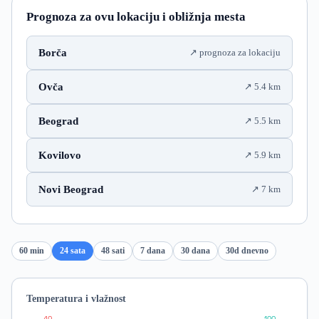
Prognoza za ovu lokaciju i obližnja mesta
Borča
prognoza za lokaciju
Ovča
5.4 km
Beograd
5.5 km
Kovilovo
5.9 km
Novi Beograd
7 km
60 min
24 sata
48 sati
7 dana
30 dana
30d dnevno
Temperatura i vlažnost