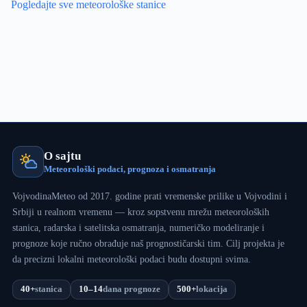
Pogledajte sve meteorološke stanice
O sajtu
Meteorološki podaci, prognoza i osmatranja
VojvodinaMeteo od 2017. godine prati vremenske prilike u Vojvodini i
Srbiji u realnom vremenu — kroz sopstvenu mrežu meteoroloških
stanica, radarska i satelitska osmatranja, numeričko modeliranje i
prognoze koje ručno obrađuje naš prognostičarski tim. Cilj projekta je
da precizni lokalni meteorološki podaci budu dostupni svima.
40+
stanica
10–14
dana prognoze
500+
lokacija