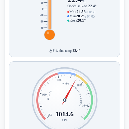
°C
10
Oseća se kao
22.4°
0
Max
24.5°
u 00:30
-10
Min
20.2°
u 04:05
Rosa
20.1°
-20
-30
Prividna temp.
22.4°
1000
KIŠA
PROMENLJIVO
1020
OLUJA
980
VEDRO
1040
1014.6
960
hPa