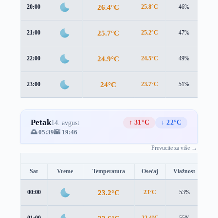
26.4°C
20:00
25.8°C
46%
3.2
25.7°C
21:00
25.2°C
47%
3.2
24.9°C
22:00
24.5°C
49%
3.0
24°C
23:00
23.7°C
51%
2.6
Petak
↑ 31°C
↓ 22°C
14. avgust
🌅 05:39
🌇 19:46
Prevucite za više →
Sat
Vreme
Temperatura
Osećaj
Vlažnost
Br
23.2°C
00:00
23°C
53%
2.3