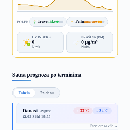
Trave
nisko
Pelin
umereno
POLEN
UV INDEKS
PRAŠINA (PM)
0
0 µg/m³
Nizak
Nisko
Satna prognoza po terminima
Tabela
Po danu
Danas
↑ 33°C
↓ 22°C
8. avgust
🌅 05:32
🌇 19:55
Prevucite za više →