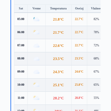
Sat
Vreme
Temperatura
Osećaj
Vlažnost
B
21.8°C
05:00
22.7°C
82%
4
21.7°C
06:00
22.7°C
78%
3
22.6°C
07:00
22.7°C
72%
4
23.5°C
08:00
23.5°C
68%
4
24.3°C
09:00
24.6°C
67%
4
25.1°C
10:00
25.8°C
65%
4
28.2°C
11:00
28.8°C
55%
4