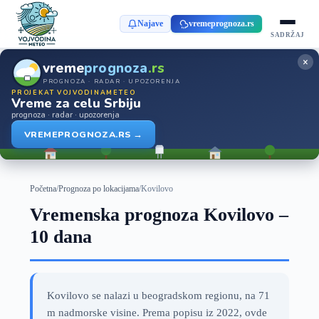
Najave
vremeprognoza.rs
SADRŽAJ
×
vreme
prognoza
.rs
PROGNOZA · RADAR · UPOZORENJA
PROJEKAT VOJVODINAMETEO
Vreme za celu Srbiju
prognoza · radar · upozorenja
VREMEPROGNOZA.RS →
Početna
/
Prognoza po lokacijama
/
Kovilovo
Vremenska prognoza Kovilovo –
10 dana
Kovilovo se nalazi u beogradskom regionu, na 71
m nadmorske visine. Prema popisu iz 2022, ovde