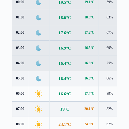
19.5°C
00:00
19.1°C
59%
1.
18.6°C
01:00
18.3°C
63%
1.
17.6°C
02:00
17.2°C
67%
1.
16.9°C
03:00
16.5°C
69%
1.
16.4°C
04:00
16.3°C
75%
1.
16.4°C
05:00
16.8°C
86%
1.
16.6°C
06:00
17.4°C
89%
1.
19°C
07:00
20.1°C
82%
1.
23.1°C
08:00
24.3°C
67%
2.