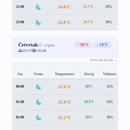
24.4°C
22:00
21.7°C
28%
2.7 
23.4°C
23:00
20.7°C
30%
2.7 
Četvrtak
↑ 29°C
↓ 19°C
13. avgust
🌅 05:37
🌇 19:48
Prevucite za više →
Sat
Vreme
Temperatura
Osećaj
Vlažnost
Br
22.6°C
00:00
20°C
32%
2.7
21.9°C
01:00
19.5°C
35%
2.6
21.2°C
02:00
19°C
38%
2.5