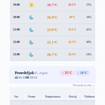
30.7°C
19:00
29.2°C
25%
2.0
26.9°C
20:00
26°C
34%
1.5
23.9°C
21:00
23.1°C
41%
1.5
22.1°C
22:00
21.5°C
49%
1.5
20.7°C
23:00
20.3°C
54%
1.3
Ponedeljak
↑ 35°C
↓ 16°C
10. avgust
🌅 05:34
🌇 19:52
Prevucite za više →
Sat
Vreme
Temperatura
Osećaj
Vlažnost
Br