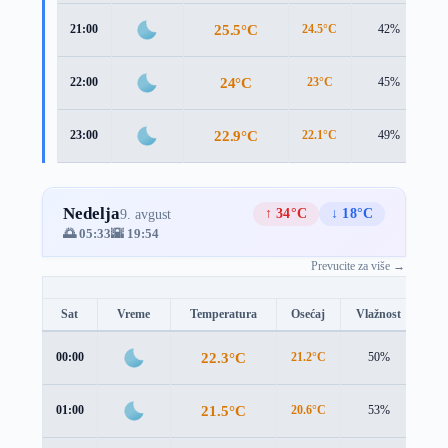
25.5°C
21:00
24.5°C
42%
2
24°C
22:00
23°C
45%
2
22.9°C
23:00
22.1°C
49%
2
Nedelja
↑ 34°C
↓ 18°C
9. avgust
🌅 05:33
🌇 19:54
Prevucite za više →
Sat
Vreme
Temperatura
Osećaj
Vlažnost
Br
22.3°C
00:00
21.2°C
50%
2.9
21.5°C
01:00
20.6°C
53%
2.4