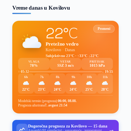
Vreme danas u Kovilovu
22°C
Promeni
Pretežno vedro
Kovilovo · Danas
Subjektivno 23°C · ↑33°C ↓22°C
VLAGA
VETAR
PRITISAK
78%
SSZ 3 m/s
1015 hPa
↑ 05:32
↓ 19:55
6h
7h
8h
9h
10h
11h
22°C
23°C
24°C
24°C
25°C
28°C
Modelski termin (prognoza):
06:00, 08.08.
Prognoza ažurirana
7. avgust 21:54
Dugoročna prognoza za Kovilovo — 15 dana
→
Ansambl (91 simulacija) · verovatnoće · temperaturni