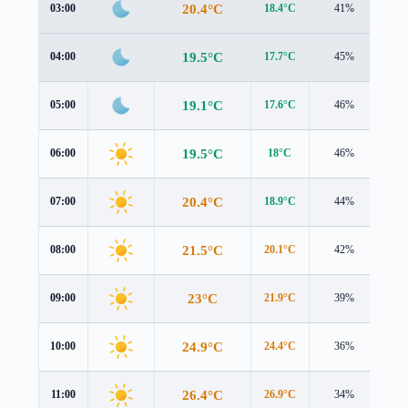
20.4°C
03:00
18.4°C
41%
2.3
19.5°C
04:00
17.7°C
45%
1.9
19.1°C
05:00
17.6°C
46%
1.7
19.5°C
06:00
18°C
46%
1.6
20.4°C
07:00
18.9°C
44%
1.6
21.5°C
08:00
20.1°C
42%
1.5
23°C
09:00
21.9°C
39%
1.2
24.9°C
10:00
24.4°C
36%
0.9
26.4°C
11:00
26.9°C
34%
0.7