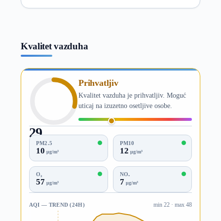
Kvalitet vazduha
Prihvatljiv
Kvalitet vazduha je prihvatljiv. Moguć
uticaj na izuzetno osetljive osobe.
29
AQI
PM2.5
PM10
10
12
µg/m³
µg/m³
O₃
NO₂
57
7
µg/m³
µg/m³
AQI — TREND (24H)
min 22 · max 48