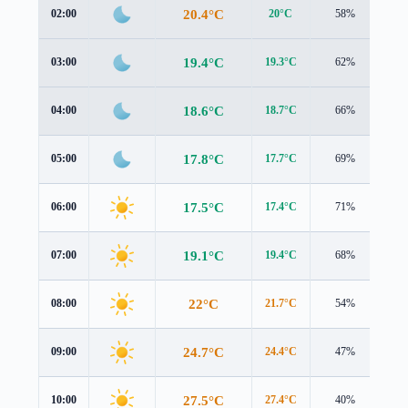
20.4°C
02:00
20°C
58%
1.9
19.4°C
03:00
19.3°C
62%
1.4
18.6°C
04:00
18.7°C
66%
1.0
17.8°C
05:00
17.7°C
69%
1.4
17.5°C
06:00
17.4°C
71%
1.3
19.1°C
07:00
19.4°C
68%
1.1
22°C
08:00
21.7°C
54%
1.9
24.7°C
09:00
24.4°C
47%
2.0
27.5°C
10:00
27.4°C
40%
2.4