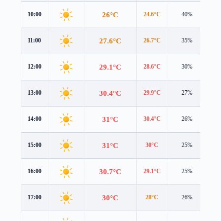
26°C
10:00
24.6°C
40%
3.8
27.6°C
11:00
26.7°C
35%
3.7
29.1°C
12:00
28.6°C
30%
3.7
30.4°C
13:00
29.9°C
27%
3.7
31°C
14:00
30.4°C
26%
3.6
31°C
15:00
30°C
25%
3.4
30.7°C
16:00
29.1°C
25%
3.3
30°C
17:00
28°C
26%
3.1