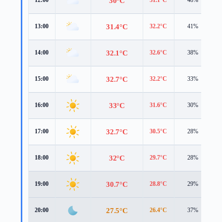
30°C
12:00
31.1°C
48%
5
31.4°C
13:00
32.2°C
41%
5
32.1°C
14:00
32.6°C
38%
5
32.7°C
15:00
32.2°C
33%
5
33°C
16:00
31.6°C
30%
5
32.7°C
17:00
30.5°C
28%
5
32°C
18:00
29.7°C
28%
5
30.7°C
19:00
28.8°C
29%
4
27.5°C
20:00
26.4°C
37%
2