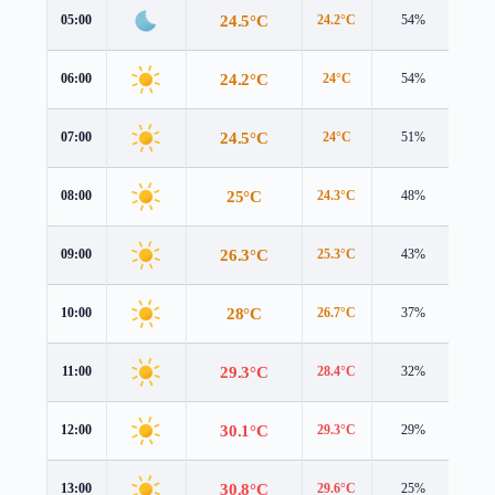
24.5°C
05:00
24.2°C
54%
3.4 
24.2°C
06:00
24°C
54%
3.2 
24.5°C
07:00
24°C
51%
3.1 
25°C
08:00
24.3°C
48%
3.3 
26.3°C
09:00
25.3°C
43%
3.5 
28°C
10:00
26.7°C
37%
3.8 
29.3°C
11:00
28.4°C
32%
4.0 
30.1°C
12:00
29.3°C
29%
4.2 
30.8°C
13:00
29.6°C
25%
4.5 