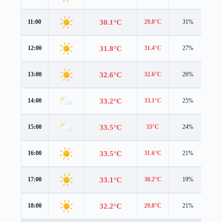
30.1°C
11:00
29.8°C
31%
3.2
31.8°C
12:00
31.4°C
27%
3.8
32.6°C
13:00
32.6°C
26%
3.7
33.2°C
14:00
33.1°C
25%
3.6
33.5°C
15:00
33°C
24%
3.5
33.5°C
16:00
31.6°C
21%
3.8
33.1°C
17:00
30.2°C
19%
3.6
32.2°C
18:00
29.8°C
21%
3.1