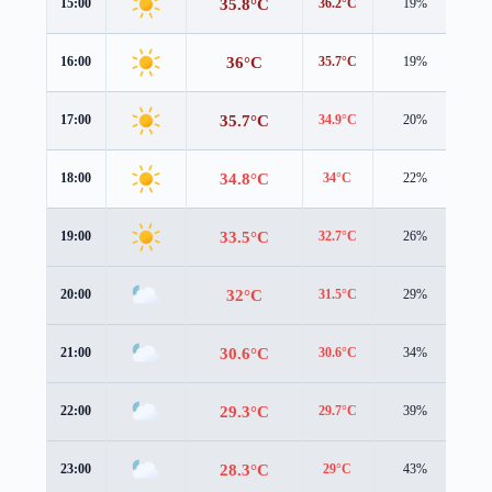
35.8°C
15:00
36.2°C
19%
1.3
36°C
16:00
35.7°C
19%
1.2
35.7°C
17:00
34.9°C
20%
1.3
34.8°C
18:00
34°C
22%
1.6
33.5°C
19:00
32.7°C
26%
2.0
32°C
20:00
31.5°C
29%
2.2
30.6°C
21:00
30.6°C
34%
2.0
29.3°C
22:00
29.7°C
39%
1.7
28.3°C
23:00
29°C
43%
1.6