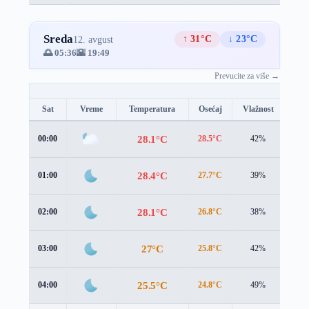
Sreda
↑ 31°C
↓ 23°C
12. avgust
🌅 05:36
🌇 19:49
Prevucite za više →
Sat
Vreme
Temperatura
Osećaj
Vlažnost
Brz
28.1°C
00:00
28.5°C
42%
1.7 
28.4°C
01:00
27.7°C
39%
3.0 
28.1°C
02:00
26.8°C
38%
4.2 
27°C
03:00
25.8°C
42%
4.3 
25.5°C
04:00
24.8°C
49%
3.8 