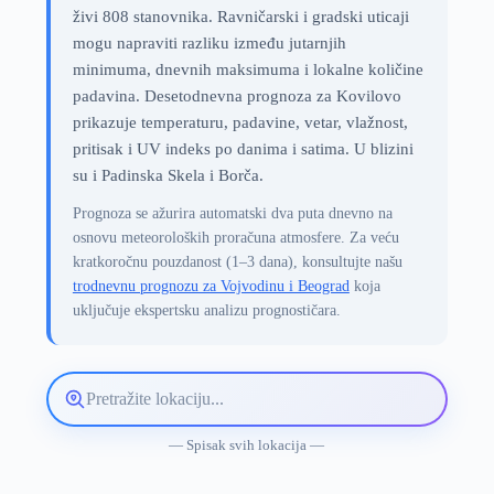
živi 808 stanovnika. Ravničarski i gradski uticaji
mogu napraviti razliku između jutarnjih
minimuma, dnevnih maksimuma i lokalne količine
padavina. Desetodnevna prognoza za Kovilovo
prikazuje temperaturu, padavine, vetar, vlažnost,
pritisak i UV indeks po danima i satima. U blizini
su i Padinska Skela i Borča.
Prognoza se ažurira automatski dva puta dnevno na
osnovu meteoroloških proračuna atmosfere. Za veću
kratkoročnu pouzdanost (1–3 dana), konsultujte našu
trodnevnu prognozu za Vojvodinu i Beograd
koja
uključuje ekspertsku analizu prognostičara.
Pretražite
lokaciju
vremenske
— Spisak svih lokacija —
prognoze