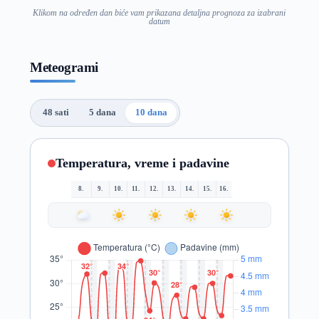
Klikom na određen dan biće vam prikazana detaljna prognoza za izabrani
datum
Meteogrami
48 sati
5 dana
10 dana
Temperatura, vreme i padavine
8.
9.
10.
11.
12.
13.
14.
15.
16.