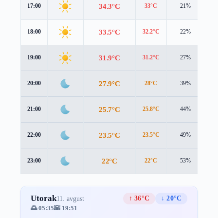
34.3°C
17:00
33°C
21%
1.
33.5°C
18:00
32.2°C
22%
1.
31.9°C
19:00
31.2°C
27%
1.
27.9°C
20:00
28°C
39%
1.
25.7°C
21:00
25.8°C
44%
1.
23.5°C
22:00
23.5°C
49%
1.
22°C
23:00
22°C
53%
1.
Utorak
↑ 36°C
↓ 20°C
11. avgust
🌅 05:35
🌇 19:51