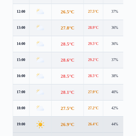
26.5°C
12:00
27.5°C
37%
0.6
27.8°C
13:00
28.9°C
36%
0.7
28.5°C
14:00
29.5°C
36%
0.9
28.6°C
15:00
29.2°C
37%
1.3
28.5°C
16:00
28.5°C
38%
1.8
28.1°C
17:00
27.9°C
40%
2.3
27.5°C
18:00
27.2°C
42%
2.7
26.9°C
19:00
26.4°C
44%
3.1