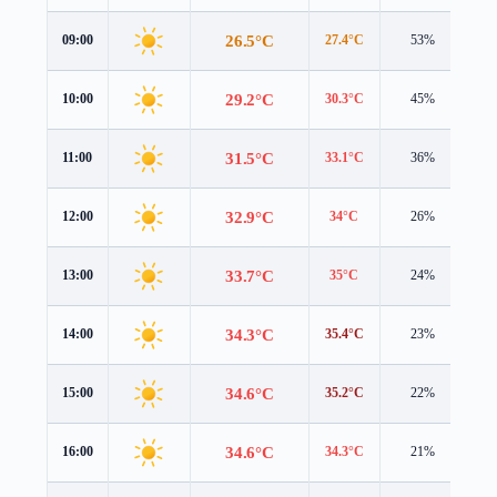
26.5°C
09:00
27.4°C
53%
2.
29.2°C
10:00
30.3°C
45%
2.
31.5°C
11:00
33.1°C
36%
1.
32.9°C
12:00
34°C
26%
1.
33.7°C
13:00
35°C
24%
1.
34.3°C
14:00
35.4°C
23%
1.
34.6°C
15:00
35.2°C
22%
1.
34.6°C
16:00
34.3°C
21%
1.