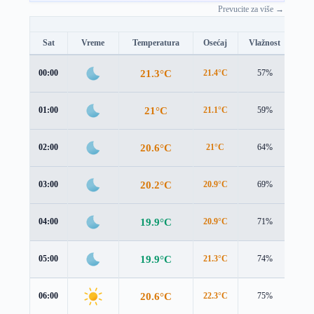
Prevucite za više →
Sat
Vreme
Temperatura
Osećaj
Vlažnost
Br
21.3°C
00:00
21.4°C
57%
1.3
21°C
01:00
21.1°C
59%
1.3
20.6°C
02:00
21°C
64%
1.4
20.2°C
03:00
20.9°C
69%
1.3
19.9°C
04:00
20.9°C
71%
0.9
19.9°C
05:00
21.3°C
74%
0.6
20.6°C
06:00
22.3°C
75%
0.7