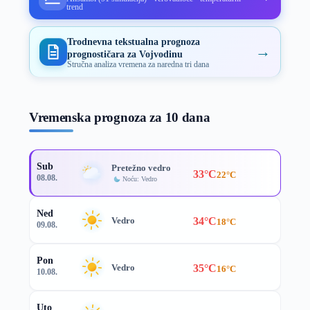
trend
Trodnevna tekstualna prognoza
→
prognostičara za Vojvodinu
Stručna analiza vremena za naredna tri dana
Vremenska prognoza za 10 dana
Sub
Pretežno vedro
33°C
22°C
08.08.
Noću: Vedro
Ned
34°C
Vedro
18°C
09.08.
Pon
35°C
Vedro
16°C
10.08.
Uto