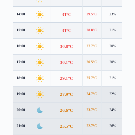
31°C
14:00
29.5°C
23%
4.6 
31°C
15:00
28.8°C
21%
4.7 
30.8°C
16:00
27.7°C
20%
4.7 
30.1°C
17:00
26.5°C
20%
4.6 
29.1°C
18:00
25.7°C
21%
4.1 
27.9°C
19:00
24.7°C
22%
3.4 
26.6°C
20:00
23.7°C
24%
3.0 
25.5°C
21:00
22.7°C
26%
2.7 