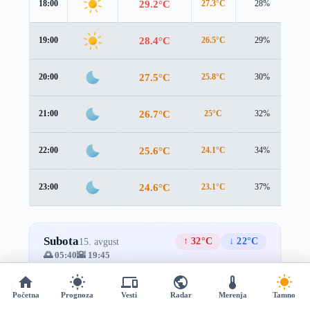
29.2°C
18:00
27.3°C
28%
3.0
28.4°C
19:00
26.5°C
29%
2.8
27.5°C
20:00
25.8°C
30%
2.7
26.7°C
21:00
25°C
32%
2.6
25.6°C
22:00
24.1°C
34%
2.4
24.6°C
23:00
23.1°C
37%
2.2
Subota
↑ 32°C
↓ 22°C
15. avgust
🌅 05:40
🌇 19:45
Prevucite za više →
Početna
Prognoza
Vesti
Radar
Merenja
Tamno