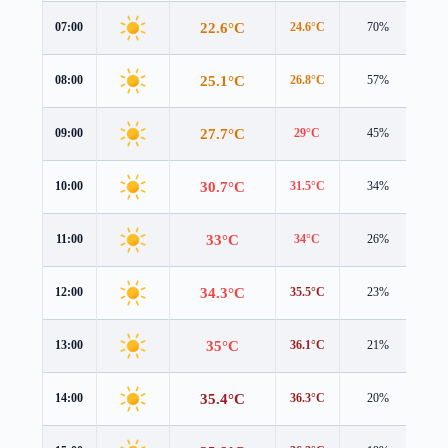
22.6°C
07:00
24.6°C
70%
0.8
25.1°C
08:00
26.8°C
57%
0.5
27.7°C
09:00
29°C
45%
0.6
30.7°C
10:00
31.5°C
34%
0.8
33°C
11:00
34°C
26%
0.9
34.3°C
12:00
35.5°C
23%
1.1
35°C
13:00
36.1°C
21%
1.2
35.4°C
14:00
36.3°C
20%
1.4