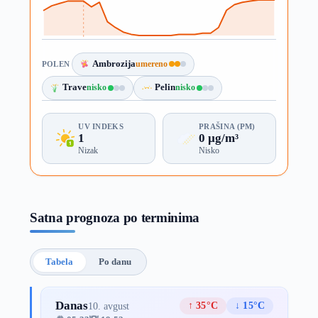
Ambrozija
umereno
POLEN
Trave
nisko
Pelin
nisko
UV INDEKS
PRAŠINA (PM)
1
0 µg/m³
Nizak
Nisko
Satna prognoza po terminima
Tabela
Po danu
Danas
↑ 35°C
↓ 15°C
10. avgust