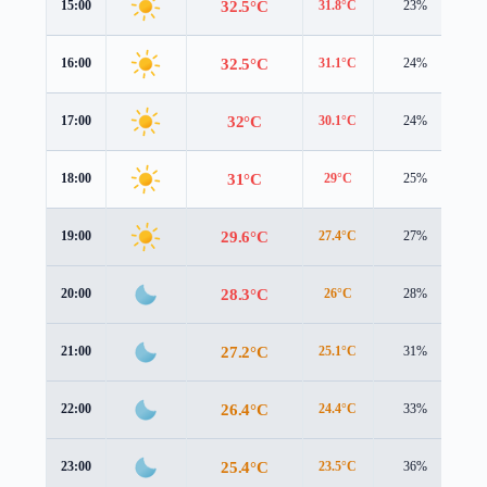
32.5°C
15:00
31.8°C
23%
3.
32.5°C
16:00
31.1°C
24%
3.
32°C
17:00
30.1°C
24%
3.
31°C
18:00
29°C
25%
3.
29.6°C
19:00
27.4°C
27%
3.
28.3°C
20:00
26°C
28%
3.
27.2°C
21:00
25.1°C
31%
3.
26.4°C
22:00
24.4°C
33%
3.
25.4°C
23:00
23.5°C
36%
3.