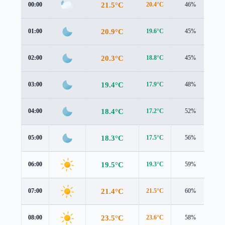
21.5°C
00:00
20.4°C
46%
1.6
20.9°C
01:00
19.6°C
45%
1.7
20.3°C
02:00
18.8°C
45%
1.7
19.4°C
03:00
17.9°C
48%
1.7
18.4°C
04:00
17.2°C
52%
1.6
18.3°C
05:00
17.5°C
56%
1.3
19.5°C
06:00
19.3°C
59%
1.1
21.4°C
07:00
21.5°C
60%
1.8
23.5°C
08:00
23.6°C
58%
2.5