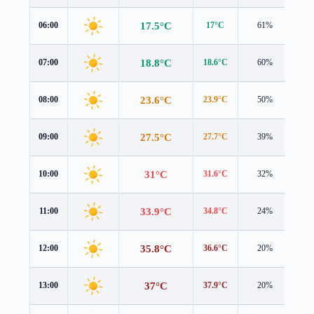
17.5°C
06:00
17°C
61%
0.8
18.8°C
07:00
18.6°C
60%
0.8
23.6°C
08:00
23.9°C
50%
0.9
27.5°C
09:00
27.7°C
39%
0.9
31°C
10:00
31.6°C
32%
0.6
33.9°C
11:00
34.8°C
24%
0.8
35.8°C
12:00
36.6°C
20%
1.4
37°C
13:00
37.9°C
20%
1.9