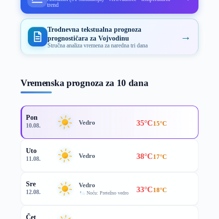
trend
Trodnevna tekstualna prognoza
→
prognostičara za Vojvodinu
Stručna analiza vremena za naredna tri dana
Vremenska prognoza za 10 dana
Pon
35°C
Vedro
15°C
10.08.
Uto
38°C
Vedro
17°C
11.08.
Sre
Vedro
33°C
18°C
12.08.
Noću: Pretežno vedro
Čet