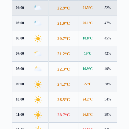
22.9°C
04:00
21.5°C
52%
4.0 
21.9°C
05:00
20.1°C
47%
3.4 
20.7°C
06:00
18.8°C
45%
2.7 
21.2°C
07:00
19°C
42%
2.9 
22.3°C
08:00
19.9°C
40%
3.6 
24.2°C
09:00
22°C
38%
3.6 
26.5°C
10:00
24.2°C
34%
4.2 
28.7°C
11:00
26.8°C
29%
4.6 