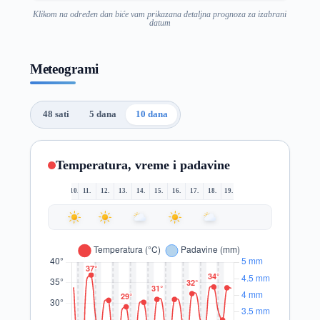
Klikom na određen dan biće vam prikazana detaljna prognoza za izabrani
datum
Meteogrami
48 sati
5 dana
10 dana
Temperatura, vreme i padavine
10.
11.
12.
13.
14.
15.
16.
17.
18.
19.