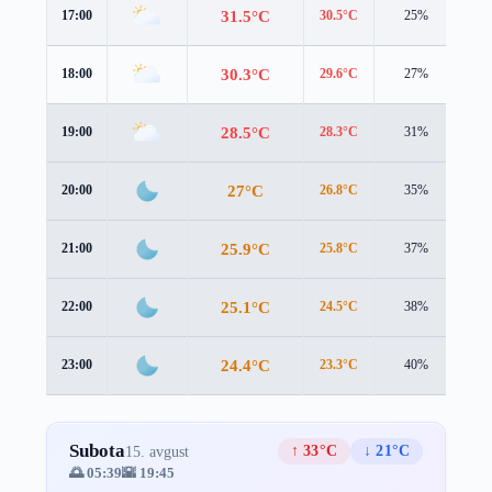
31.5°C
17:00
30.5°C
25%
1.5
30.3°C
18:00
29.6°C
27%
1.0
28.5°C
19:00
28.3°C
31%
0.4
27°C
20:00
26.8°C
35%
0.4
25.9°C
21:00
25.8°C
37%
0.3
25.1°C
22:00
24.5°C
38%
1.2
24.4°C
23:00
23.3°C
40%
1.9
Subota
↑ 33°C
↓ 21°C
15. avgust
🌅 05:39
🌇 19:45