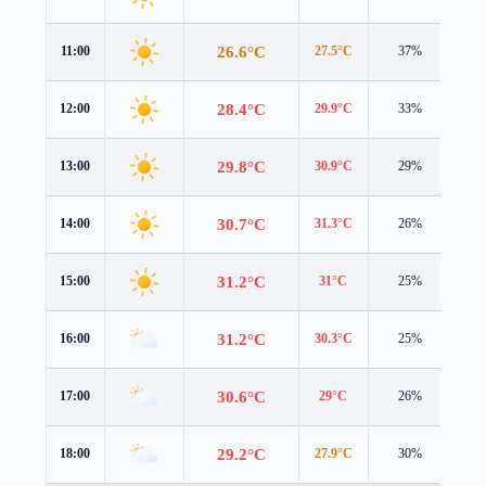
26.6°C
11:00
27.5°C
37%
0.7
28.4°C
12:00
29.9°C
33%
0.9
29.8°C
13:00
30.9°C
29%
1.4
30.7°C
14:00
31.3°C
26%
1.9
31.2°C
15:00
31°C
25%
2.2
31.2°C
16:00
30.3°C
25%
2.4
30.6°C
17:00
29°C
26%
2.5
29.2°C
18:00
27.9°C
30%
2.3