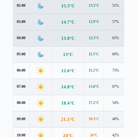
15.5°C
02:00
13.5°C
51%
1.7
14.7°C
03:00
12.9°C
57%
1.6
13.8°C
04:00
12.3°C
63%
1.4
13°C
05:00
11.5°C
69%
1.4
12.6°C
06:00
11.2°C
73%
1.6
14.8°C
07:00
13.6°C
67%
1.6
18.4°C
08:00
17.2°C
54%
1.8
21.1°C
09:00
20.3°C
48%
1.3
24°C
10:00
24°C
42%
0.7