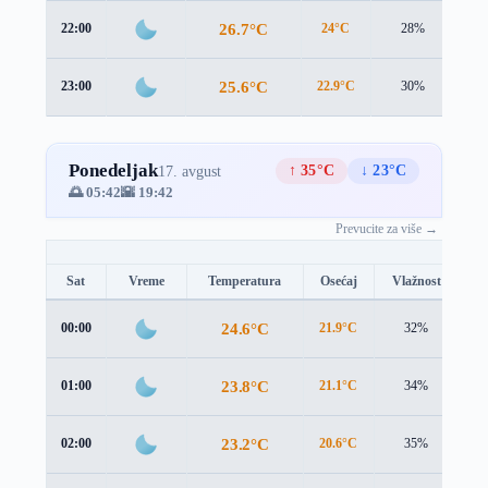
26.7°C
22:00
24°C
28%
3.5
25.6°C
23:00
22.9°C
30%
3.5
Ponedeljak
↑ 35°C
↓ 23°C
17. avgust
🌅 05:42
🌇 19:42
Prevucite za više →
Sat
Vreme
Temperatura
Osećaj
Vlažnost
B
24.6°C
00:00
21.9°C
32%
3.
23.8°C
01:00
21.1°C
34%
3.
23.2°C
02:00
20.6°C
35%
3.