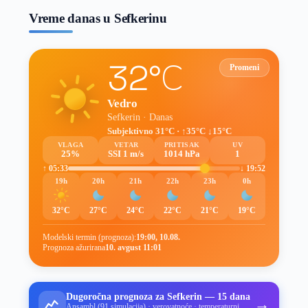
Vreme danas u Sefkerinu
32°C
Promeni
Vedro
Sefkerin · Danas
Subjektivno 31°C · ↑35°C ↓15°C
VLAGA
VETAR
PRITISAK
UV
25%
SSI 1 m/s
1014 hPa
1
↑ 05:33
↓ 19:52
19h
20h
21h
22h
23h
0h
32°C
27°C
24°C
22°C
21°C
19°C
Modelski termin (prognoza):
19:00, 10.08.
Prognoza ažurirana
10. avgust 11:01
Dugoročna prognoza za Sefkerin — 15 dana
→
Ansambl (91 simulacija) · verovatnoće · temperaturni