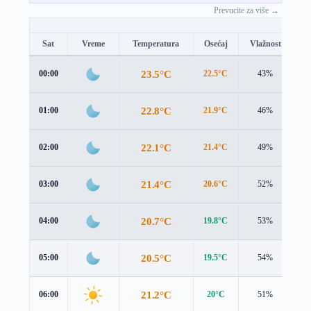
Prevucite za više →
Sat
Vreme
Temperatura
Osećaj
Vlažnost
B
23.5°C
00:00
22.5°C
43%
2.
22.8°C
01:00
21.9°C
46%
2.
22.1°C
02:00
21.4°C
49%
2.
21.4°C
03:00
20.6°C
52%
2.
20.7°C
04:00
19.8°C
53%
2.
20.5°C
05:00
19.5°C
54%
2.
21.2°C
06:00
20°C
51%
2.