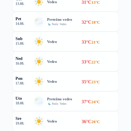
31°C
Vedro
13°C
13.08.
Pet
Pretežno vedro
32°C
18°C
14.08.
Noću: Vedro
Sub
33°C
Vedro
21°C
15.08.
Ned
33°C
Vedro
22°C
16.08.
Pon
35°C
Vedro
23°C
17.08.
Uto
Pretežno vedro
37°C
24°C
18.08.
Noću: Vedro
Sre
36°C
Vedro
26°C
19.08.