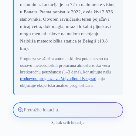
rasponima. Lokacija je na 72 m nadmorske visine,
u Banatu. Prema popisu iz 2022, ovde živi 2.836
stanovnika. Otvoren ravničarski teren pojačava
uticaj vetra, dok magla, mraz i lokalni pljuskovi
mogu menjati uslove na malom rastojanju.
Najbliža meteorološka stanica je Belegiš (10.8
km).
Prognoza se ažurira automatski dva puta dnevno na
osnovu meteoroloških proračuna atmosfere. Za veću
kratkoročnu pouzdanost (1–3 dana), konsultujte našu
trodnevnu prognozu za Vojvodinu i Beograd
koja
uključuje ekspertsku analizu prognostičara.
Pretražite
lokaciju
vremenske
— Spisak svih lokacija —
prognoze