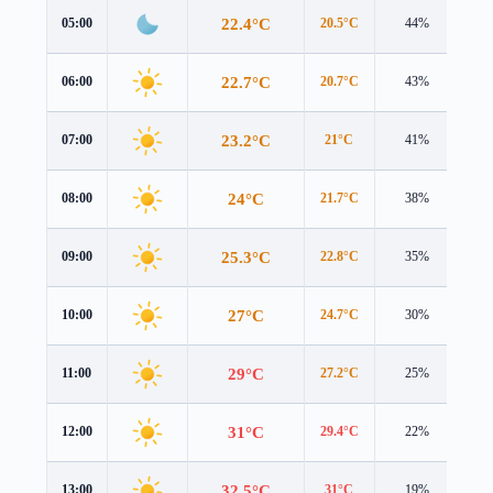
22.4°C
05:00
20.5°C
44%
3.3
22.7°C
06:00
20.7°C
43%
3.5
23.2°C
07:00
21°C
41%
3.8
24°C
08:00
21.7°C
38%
3.9
25.3°C
09:00
22.8°C
35%
4.0
27°C
10:00
24.7°C
30%
4.0
29°C
11:00
27.2°C
25%
4.0
31°C
12:00
29.4°C
22%
4.0
32.5°C
13:00
31°C
19%
4.0