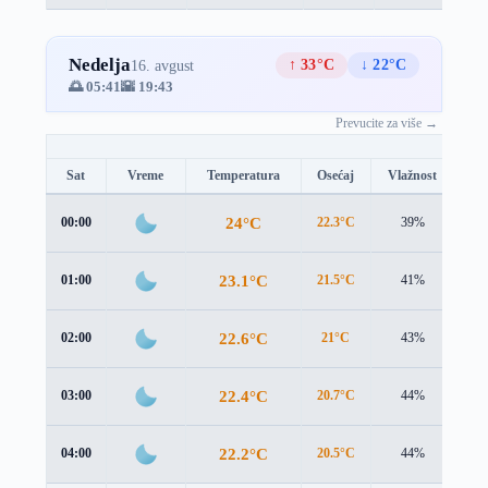
Nedelja
↑ 33°C
↓ 22°C
16. avgust
🌅 05:41
🌇 19:43
Prevucite za više →
Sat
Vreme
Temperatura
Osećaj
Vlažnost
Br
24°C
00:00
22.3°C
39%
2.9
23.1°C
01:00
21.5°C
41%
2.8
22.6°C
02:00
21°C
43%
2.7
22.4°C
03:00
20.7°C
44%
2.9
22.2°C
04:00
20.5°C
44%
3.1