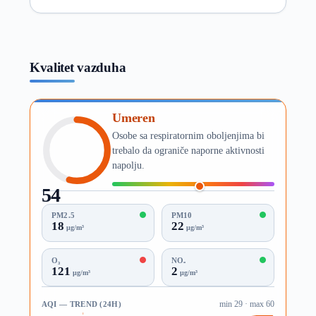
Kvalitet vazduha
Umeren
Osobe sa respiratornim oboljenjima bi
trebalo da ograniče naporne aktivnosti
napolju.
54
AQI
PM2.5
PM10
18
22
µg/m³
µg/m³
O₃
NO₂
121
2
µg/m³
µg/m³
AQI — TREND (24H)
min 29 · max 60