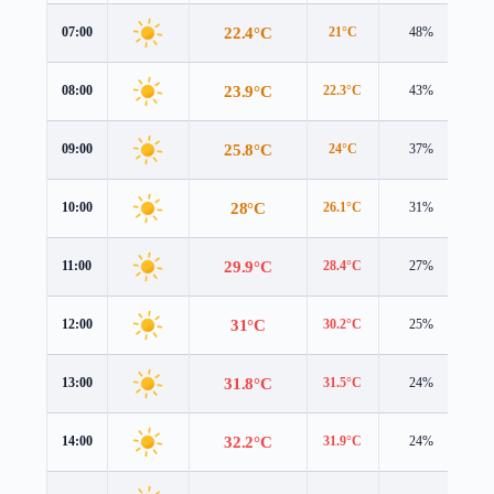
22.4°C
07:00
21°C
48%
3.
23.9°C
08:00
22.3°C
43%
3.
25.8°C
09:00
24°C
37%
3.
28°C
10:00
26.1°C
31%
3.
29.9°C
11:00
28.4°C
27%
3.
31°C
12:00
30.2°C
25%
3.
31.8°C
13:00
31.5°C
24%
3.
32.2°C
14:00
31.9°C
24%
3.