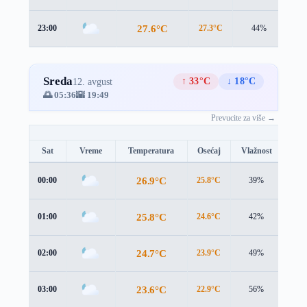
27.6°C
23:00
27.3°C
44%
3.1
Sreda
↑ 33°C
↓ 18°C
12. avgust
🌅 05:36
🌇 19:49
Prevucite za više →
Sat
Vreme
Temperatura
Osećaj
Vlažnost
Brz
26.9°C
00:00
25.8°C
39%
3.1 
25.8°C
01:00
24.6°C
42%
3.4 
24.7°C
02:00
23.9°C
49%
3.6 
23.6°C
03:00
22.9°C
56%
4.0 