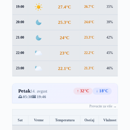
27.4°C
19:00
26.7°C
35%
1.5
25.3°C
20:00
24.6°C
39%
1.4
24°C
21:00
23.3°C
42%
1.4
23°C
22:00
22.2°C
45%
1.5
22.1°C
23:00
21.3°C
46%
1.6
Petak
↑ 32°C
↓ 18°C
14. avgust
🌅 05:38
🌇 19:46
Prevucite za više →
Sat
Vreme
Temperatura
Osećaj
Vlažnost
Br