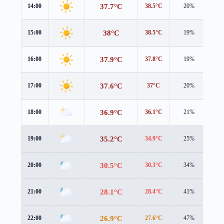
37.7°C
14:00
38.5°C
20%
2.1
38°C
15:00
38.5°C
19%
1.7
37.9°C
16:00
37.8°C
19%
1.6
37.6°C
17:00
37°C
20%
1.7
36.9°C
18:00
36.1°C
21%
1.9
35.2°C
19:00
34.9°C
25%
1.8
30.5°C
20:00
30.3°C
34%
2.0
28.1°C
21:00
28.4°C
41%
1.6
26.9°C
22:00
27.6°C
47%
1.5