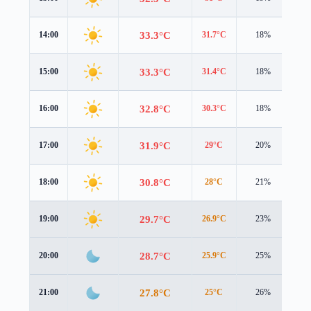
33.3°C
14:00
31.7°C
18%
3.9
33.3°C
15:00
31.4°C
18%
3.8
32.8°C
16:00
30.3°C
18%
3.7
31.9°C
17:00
29°C
20%
3.6
30.8°C
18:00
28°C
21%
3.5
29.7°C
19:00
26.9°C
23%
3.6
28.7°C
20:00
25.9°C
25%
3.6
27.8°C
21:00
25°C
26%
3.6