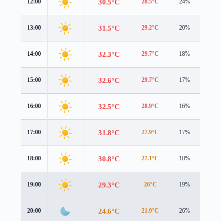
30.5°C
12:00
28.5°C
24%
5.0 
31.5°C
13:00
29.2°C
20%
5.2 
32.3°C
14:00
29.7°C
18%
5.1 
32.6°C
15:00
29.7°C
17%
5.0 
32.5°C
16:00
28.9°C
16%
4.9 
31.8°C
17:00
27.9°C
17%
4.7 
30.8°C
18:00
27.1°C
18%
4.3 
29.3°C
19:00
26°C
19%
3.3 
24.6°C
20:00
21.9°C
26%
2.3 