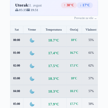
Utorak
↑ 38°C
↓ 17°C
11. avgust
🌅 05:35
🌇 19:51
Prevucite za više →
Sat
Vreme
Temperatura
Osećaj
Vlažnost
Br
18.7°C
00:00
18°C
55%
1.1
17.4°C
01:00
16.7°C
61%
1.1
17.5°C
02:00
17.1°C
62%
0.7
18.3°C
03:00
18°C
57%
0.5
18.3°C
04:00
18.1°C
57%
0.2
17.9°C
05:00
17.7°C
59%
0.2