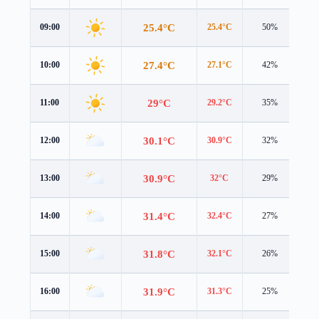
25.4°C
09:00
25.4°C
50%
2.8
27.4°C
10:00
27.1°C
42%
2.8
29°C
11:00
29.2°C
35%
2.6
30.1°C
12:00
30.9°C
32%
2.1
30.9°C
13:00
32°C
29%
1.5
31.4°C
14:00
32.4°C
27%
1.2
31.8°C
15:00
32.1°C
26%
1.0
31.9°C
16:00
31.3°C
25%
1.3