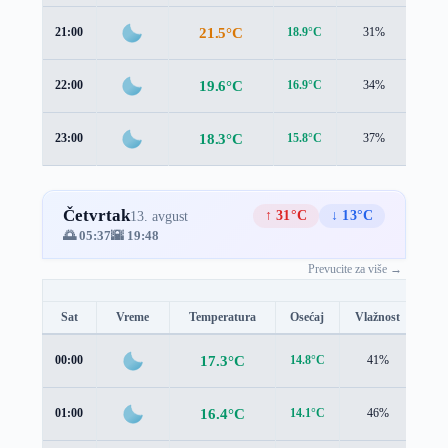
21.5°C
21:00
18.9°C
31%
2.2 
19.6°C
22:00
16.9°C
34%
2.2 
18.3°C
23:00
15.8°C
37%
1.8 
Četvrtak
↑ 31°C
↓ 13°C
13. avgust
🌅 05:37
🌇 19:48
Prevucite za više →
Sat
Vreme
Temperatura
Osećaj
Vlažnost
Br
17.3°C
00:00
14.8°C
41%
1.9
16.4°C
01:00
14.1°C
46%
1.8