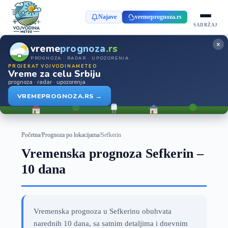
Najave
vremeprognoza.rs
SADRŽAJ
×
vreme
prognoza
.rs
PROGNOZA · RADAR · UPOZORENJA
PROJEKAT VOJVODINAMETEO
Vreme za celu Srbiju
prognoza · radar · upozorenja
VREMEPROGNOZA.RS →
Početna
/
Prognoza po lokacijama
/
Sefkerin
Vremenska prognoza Sefkerin –
10 dana
Vremenska prognoza u Sefkerinu obuhvata
narednih 10 dana, sa satnim detaljima i dnevnim