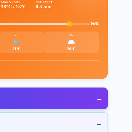
MAKS / MIN
PADAVINE
38°C / 18°C
0.3 mm
↓ 19:58
2h
3h
21°C
20°C
→
→