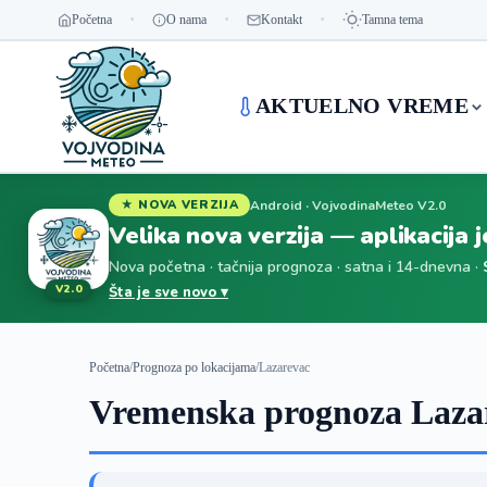
Početna
O nama
Kontakt
Tamna tema
AKTUELNO VREME
Android · VojvodinaMeteo V2.0
★ NOVA VERZIJA
Velika nova verzija — aplikacija 
Nova početna · tačnija prognoza · satna i 14-dnevna ·
V2.0
Šta je sve novo ▾
Početna
/
Prognoza po lokacijama
/
Lazarevac
Vremenska prognoza Lazar