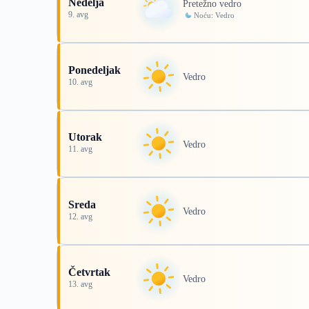
Nedelja
Pretežno vedro
9. avg
Noću: Vedro
Ponedeljak
Vedro
10. avg
Utorak
Vedro
11. avg
Sreda
Vedro
12. avg
Četvrtak
Vedro
13. avg