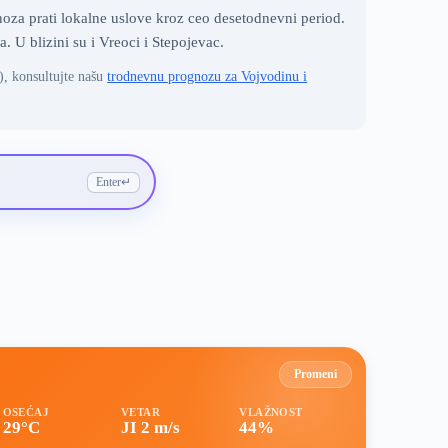
noza prati lokalne uslove kroz ceo desetodnevni period.
 U blizini su i Vreoci i Stepojevac.
), konsultujte našu
trodnevnu prognozu za Vojvodinu i
Enter
↵
Promeni
OSEĆAJ
VETAR
VLAŽNOST
29°C
JI 2 m/s
44%