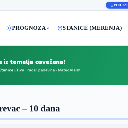
PODRŽI
PROGNOZA
STANICE (MERENJA)
je iz temelja osvežena!
Stanice uživo
· radar padavina · MeteoAlarm
evac – 10 dana