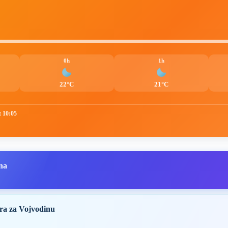
0h
1h
22°C
21°C
t 10:05
na
ra za Vojvodinu