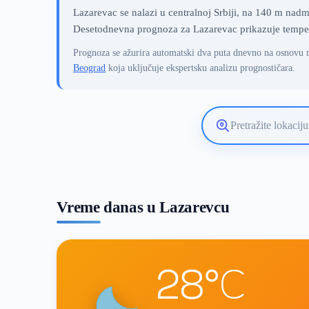
Lazarevac se nalazi u centralnoj Srbiji, na 140 m nad
Desetodnevna prognoza za Lazarevac prikazuje temperatu
Prognoza se ažurira automatski dva puta dnevno na osnovu 
Beograd
koja uključuje ekspertsku analizu prognostičara.
Pretražite
lokaciju
vremenske
prognoze
Vreme danas u Lazarevcu
28°C