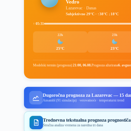
Vedro
Lazarevac · Danas
Subjektivno 29°C · ↑38°C ↓18°C
↑ 05:31
22h
23h
25°C
23°C
Modelski termin (prognoza):
21:00, 06.08.
Prognoza ažurirana
6. avgus
Dugoročna prognoza za Lazarevac — 15 da
Ansambl (91 simulacija) · verovatnoće · temperaturni trend
Trodnevna tekstualna prognoza prognostiča
Stručna analiza vremena za naredna tri dana