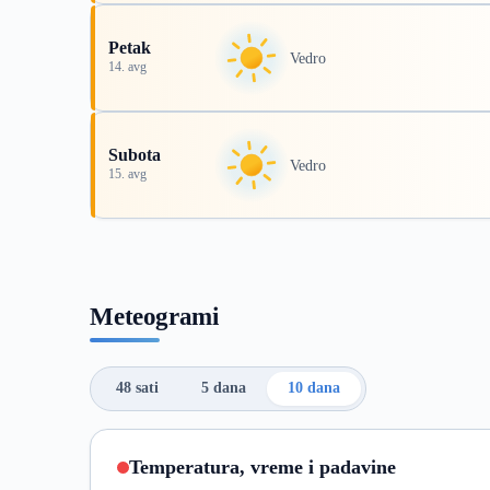
Petak
Vedro
14. avg
Subota
Vedro
15. avg
Meteogrami
48 sati
5 dana
10 dana
Temperatura, vreme i padavine