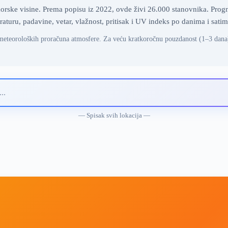
morske visine. Prema popisu iz 2022, ovde živi 26.000 stanovnika. Prog
ru, padavine, vetar, vlažnost, pritisak i UV indeks po danima i satima.
meteoroloških proračuna atmosfere. Za veću kratkoročnu pouzdanost (1–3 dana
— Spisak svih lokacija —