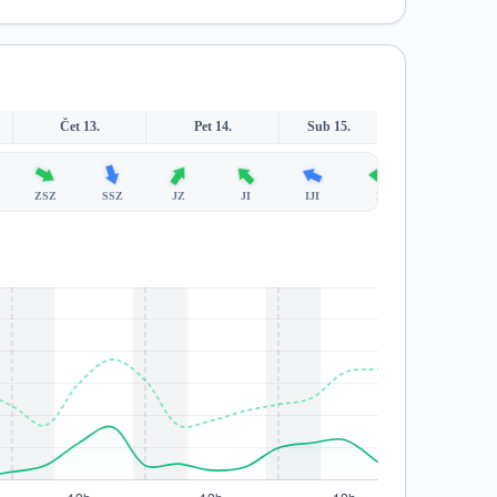
Čet 13.
Pet 14.
Sub 15.
ZSZ
SSZ
JZ
JI
IJI
I