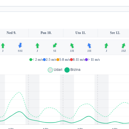
Ned 9.
Pon 10.
Uto 11.
Sre 12.
J
SSI
J
SI
JJI
JJI
J
JJZ
< 2 m/s
2-5 m/s
5-8 m/s
8-11 m/s
> 11 m/s