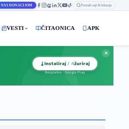
 NAS DONACIJOM
Pretraži sajt ili lokaciju
VESTI
ČITAONICA
APK
✕
⤓
Instaliraj / Ažuriraj
Besplatno · Google Play