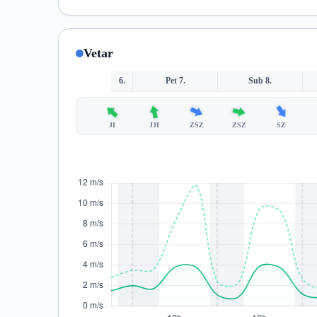
Vetar
6.
Pet 7.
Sub 8.
JI
JJI
ZSZ
ZSZ
SZ