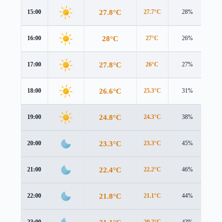
27.8°C
15:00
27.7°C
28%
1.8
28°C
16:00
27°C
26%
1.9
27.8°C
17:00
26°C
27%
1.8
26.6°C
18:00
25.3°C
31%
1.4
24.8°C
19:00
24.3°C
38%
0.8
23.3°C
20:00
23.3°C
45%
0.4
22.4°C
21:00
22.2°C
46%
0.5
21.8°C
22:00
21.1°C
44%
0.7
23:00
20.2°C
43%
0.9