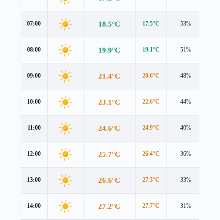
18.5°C
07:00
17.5°C
53%
1.2
19.9°C
08:00
19.1°C
51%
1.2
21.4°C
09:00
20.6°C
48%
1.4
23.1°C
10:00
22.6°C
44%
1.6
24.6°C
11:00
24.9°C
40%
1.8
25.7°C
12:00
26.4°C
36%
1.9
26.6°C
13:00
27.3°C
33%
1.9
27.2°C
14:00
27.7°C
31%
1.9