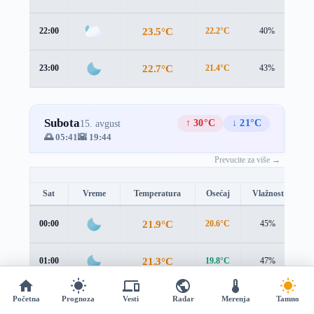
23.5°C
22:00
22.2°C
40%
2.
22.7°C
23:00
21.4°C
43%
2.
Subota
↑ 30°C
↓ 21°C
15. avgust
🌅 05:41
🌇 19:44
Prevucite za više →
Sat
Vreme
Temperatura
Osećaj
Vlažnost
B
21.9°C
00:00
20.6°C
45%
2.
21.3°C
01:00
19.8°C
47%
2.
20.9°C
02:00
19.3°C
49%
2.
Početna
Prognoza
Vesti
Radar
Merenja
Tamno