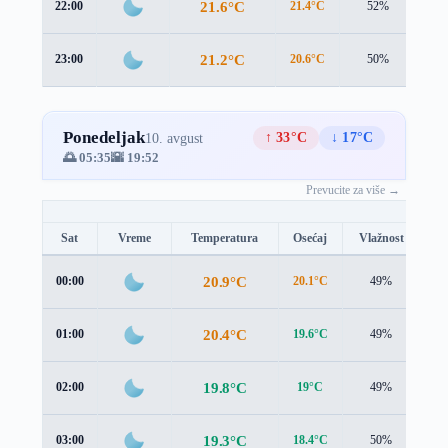
21.6°C
22:00
21.4°C
52%
1.4
21.2°C
23:00
20.6°C
50%
1.4
Ponedeljak
↑ 33°C
↓ 17°C
10. avgust
🌅 05:35
🌇 19:52
Prevucite za više →
Sat
Vreme
Temperatura
Osećaj
Vlažnost
Br
20.9°C
00:00
20.1°C
49%
1.
20.4°C
01:00
19.6°C
49%
1.
19.8°C
02:00
19°C
49%
1.
19.3°C
03:00
18.4°C
50%
1.