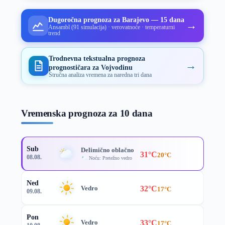
Dugoročna prognoza za Barajevo — 15 dana
→
Ansambl (91 simulacija) · verovatnoće · temperaturni
trend
Trodnevna tekstualna prognoza
→
prognostičara za Vojvodinu
Stručna analiza vremena za naredna tri dana
Vremenska prognoza za 10 dana
Sub
Delimično oblačno
31°C
20°C
08.08.
Noću: Pretežno vedro
Ned
32°C
Vedro
17°C
09.08.
Pon
33°C
Vedro
17°C