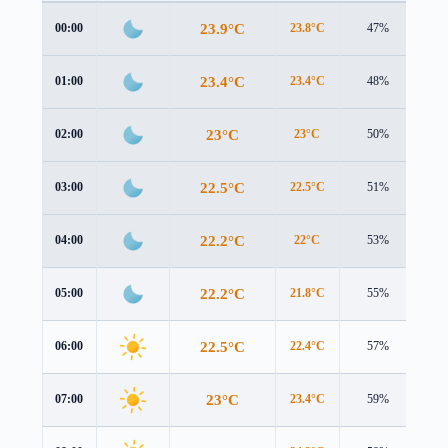
23.9°C
00:00
23.8°C
47%
1.2
23.4°C
01:00
23.4°C
48%
1.1
23°C
02:00
23°C
50%
1.0
22.5°C
03:00
22.5°C
51%
1.1
22.2°C
04:00
22°C
53%
1.8
22.2°C
05:00
21.8°C
55%
2.3
22.5°C
06:00
22.4°C
57%
2.2
23°C
07:00
23.4°C
59%
2.2