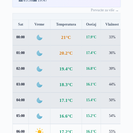
🌅 05:38
🌇 19:47
Prevucite za više →
Sat
Vreme
Temperatura
Osećaj
Vlažnost
Br
21°C
00:00
17.9°C
33%
3.1
20.2°C
01:00
17.4°C
36%
2.9
19.4°C
02:00
16.8°C
39%
2.6
18.3°C
03:00
16.1°C
44%
2.1
17.1°C
04:00
15.4°C
50%
1.6
16.6°C
05:00
15.2°C
54%
1.2
17.2°C
06:00
16.1°C
55%
1.1