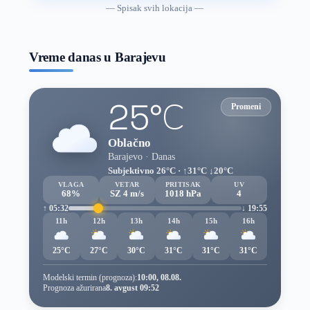
vremenske
— Spisak svih lokacija —
prognoze
Vreme danas u Barajevu
25°C
Promeni
Oblačno
Barajevo · Danas
Subjektivno 26°C · ↑31°C ↓20°C
VLAGA
VETAR
PRITISAK
UV
68%
SZ 4 m/s
1018 hPa
4
↑ 05:32
↓ 19:55
11h
12h
13h
14h
15h
16h
25°C
27°C
30°C
31°C
31°C
31°C
Modelski termin (prognoza):
10:00, 08.08.
Prognoza ažurirana
8. avgust 09:52