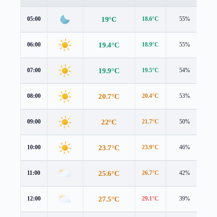
19°C
05:00
18.6°C
55%
0.
19.4°C
06:00
18.9°C
55%
0.
19.9°C
07:00
19.5°C
54%
0.
20.7°C
08:00
20.4°C
53%
1.
22°C
09:00
21.7°C
50%
1.
23.7°C
10:00
23.9°C
46%
1.
25.6°C
11:00
26.7°C
42%
1.
27.5°C
12:00
29.1°C
39%
1.