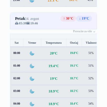
21.1°C
Petak
↑ 30°C
↓ 19°C
14. avgust
🌅 05:39
🌇 19:46
Prevucite za više →
Sat
Vreme
Temperatura
Osećaj
Vlažnost
Br
20°C
00:00
19.8°C
51%
0.
19.4°C
01:00
19.1°C
51%
0.
19°C
02:00
18.7°C
52%
0.
18.9°C
03:00
18.5°C
53%
0.
18.9°C
04:00
18.4°C
54%
0.