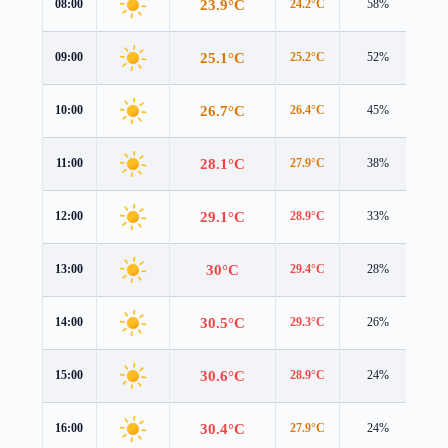
23.9°C
08:00
24.2°C
58%
2.5
25.1°C
09:00
25.2°C
52%
2.8
26.7°C
10:00
26.4°C
45%
3.2
28.1°C
11:00
27.9°C
38%
3.6
29.1°C
12:00
28.9°C
33%
3.8
30°C
13:00
29.4°C
28%
4.1
30.5°C
14:00
29.3°C
26%
4.4
30.6°C
15:00
28.9°C
24%
4.5
30.4°C
16:00
27.9°C
24%
4.5