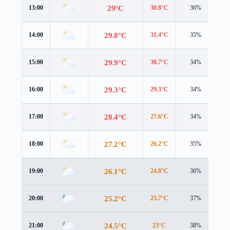
29°C
13:00
30.8°C
36%
1.
29.8°C
14:00
31.4°C
35%
1.
29.9°C
15:00
30.7°C
34%
1.
29.3°C
16:00
29.3°C
34%
1.
28.4°C
17:00
27.6°C
34%
2.
27.2°C
18:00
26.2°C
35%
2.
26.1°C
19:00
24.8°C
36%
2.
25.2°C
20:00
23.7°C
37%
2.
24.5°C
21:00
23°C
38%
2.