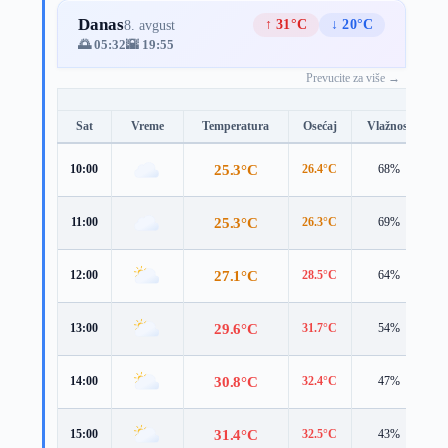
Danas
↑ 31°C
↓ 20°C
8. avgust
🌅 05:32
🌇 19:55
Prevucite za više →
Sat
Vreme
Temperatura
Osećaj
Vlažnost
B
25.3°C
10:00
26.4°C
68%
4
25.3°C
11:00
26.3°C
69%
4
27.1°C
12:00
28.5°C
64%
4
29.6°C
13:00
31.7°C
54%
4
30.8°C
14:00
32.4°C
47%
4
31.4°C
15:00
32.5°C
43%
4