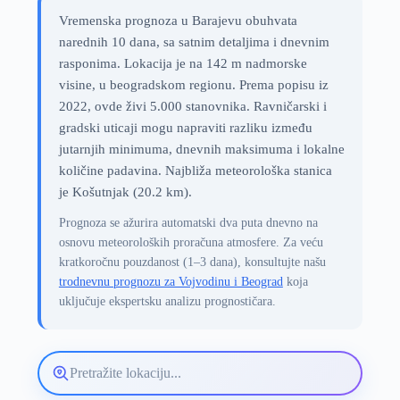
Vremenska prognoza u Barajevu obuhvata
narednih 10 dana, sa satnim detaljima i dnevnim
rasponima. Lokacija je na 142 m nadmorske
visine, u beogradskom regionu. Prema popisu iz
2022, ovde živi 5.000 stanovnika. Ravničarski i
gradski uticaji mogu napraviti razliku između
jutarnjih minimuma, dnevnih maksimuma i lokalne
količine padavina. Najbliža meteorološka stanica
je Košutnjak (20.2 km).
Prognoza se ažurira automatski dva puta dnevno na
osnovu meteoroloških proračuna atmosfere. Za veću
kratkoročnu pouzdanost (1–3 dana), konsultujte našu
trodnevnu prognozu za Vojvodinu i Beograd
koja
uključuje ekspertsku analizu prognostičara.
Pretražite
lokaciju