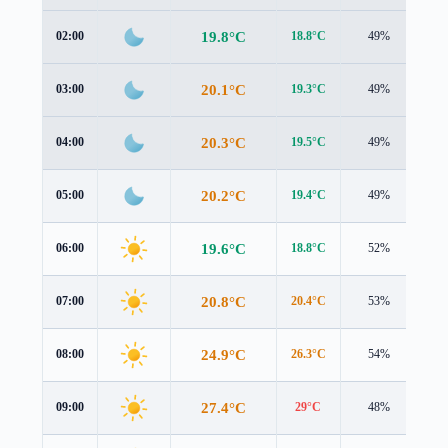
19.8°C
02:00
18.8°C
49%
1.3
20.1°C
03:00
19.3°C
49%
1.2
20.3°C
04:00
19.5°C
49%
1.1
20.2°C
05:00
19.4°C
49%
1.1
19.6°C
06:00
18.8°C
52%
1.3
20.8°C
07:00
20.4°C
53%
1.2
24.9°C
08:00
26.3°C
54%
0.5
27.4°C
09:00
29°C
48%
0.5