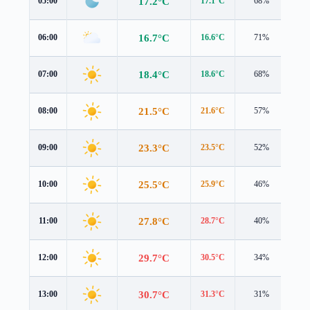
17.2°C
05:00
17.1°C
68%
1.0
16.7°C
06:00
16.6°C
71%
1.1
18.4°C
07:00
18.6°C
68%
0.9
21.5°C
08:00
21.6°C
57%
1.3
23.3°C
09:00
23.5°C
52%
1.6
25.5°C
10:00
25.9°C
46%
1.7
27.8°C
11:00
28.7°C
40%
2.1
29.7°C
12:00
30.5°C
34%
2.8
30.7°C
13:00
31.3°C
31%
3.5