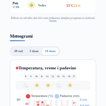
Pon
33°C
Vedro
21°C
17.08.
Klikom na određen dan biće vam prikazana detaljna prognoza za izabrani
datum
Meteogrami
48 sati
5 dana
10 dana
Temperatura, vreme i padavine
8.
9.
10.
11.
12.
13.
14.
15.
16.
17.