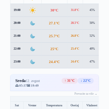
30°C
19:00
31.8°C
45%
0.8
27.1°C
20:00
28.5°C
50%
1.0
25.7°C
21:00
26.8°C
52%
1.2
25°C
22:00
25.4°C
49%
1.4
24.4°C
23:00
24.4°C
47%
1.4
Sreda
↑ 31°C
↓ 22°C
12. avgust
🌅 05:37
🌇 19:49
Prevucite za više →
Sat
Vreme
Temperatura
Osećaj
Vlažnost
Br