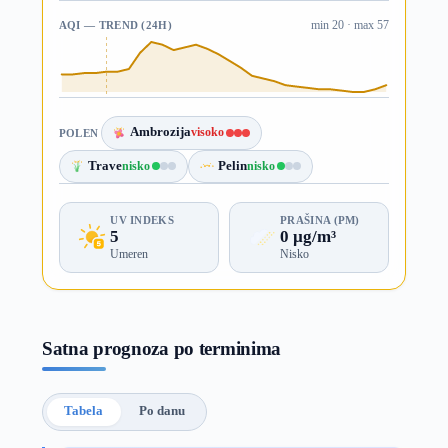
AQI — TREND (24H)
min 20 · max 57
Ambrozija
visoko
POLEN
Trave
nisko
Pelin
nisko
UV INDEKS
PRAŠINA (PM)
5
0 µg/m³
Umeren
Nisko
Satna prognoza po terminima
Tabela
Po danu