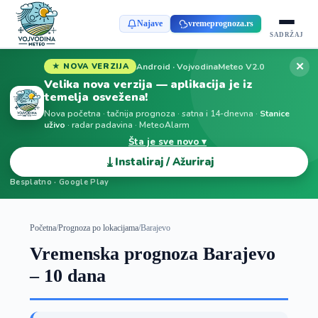
Najave
vremeprognoza.rs
SADRŽAJ
✕
Android · VojvodinaMeteo V2.0
★ NOVA VERZIJA
Velika nova verzija — aplikacija je iz
temelja osvežena!
Nova početna · tačnija prognoza · satna i 14-dnevna ·
Stanice
uživo
· radar padavina · MeteoAlarm
Šta je sve novo ▾
⤓
Instaliraj / Ažuriraj
Besplatno · Google Play
Početna
/
Prognoza po lokacijama
/
Barajevo
Vremenska prognoza Barajevo
– 10 dana