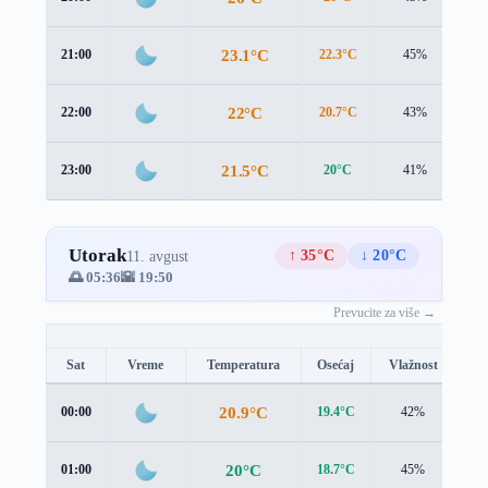
23.1°C
21:00
22.3°C
45%
1.
22°C
22:00
20.7°C
43%
2.
21.5°C
23:00
20°C
41%
1.
Utorak
↑ 35°C
↓ 20°C
11. avgust
🌅 05:36
🌇 19:50
Prevucite za više →
Sat
Vreme
Temperatura
Osećaj
Vlažnost
Br
20.9°C
00:00
19.4°C
42%
1.6
20°C
01:00
18.7°C
45%
1.5