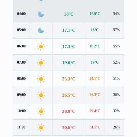
18°C
04:00
16.9°C
54%
1.
17.1°C
05:00
16°C
57%
1.
17.3°C
06:00
16.2°C
55%
1.
19.6°C
07:00
19°C
52%
0.
23.3°C
08:00
24.1°C
51%
0.
26.5°C
09:00
26.5°C
36%
0.
28.8°C
10:00
29.4°C
32%
0.
30.6°C
11:00
31.1°C
26%
0.