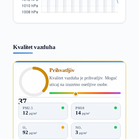
Kvalitet vazduha
Prihvatljiv
Kvalitet vazduha je prihvatljiv. Moguć
uticaj na izuzetno osetljive osobe.
37
AQI
PM2.5
PM10
12
14
µg/m³
µg/m³
O₃
NO₂
92
3
µg/m³
µg/m³