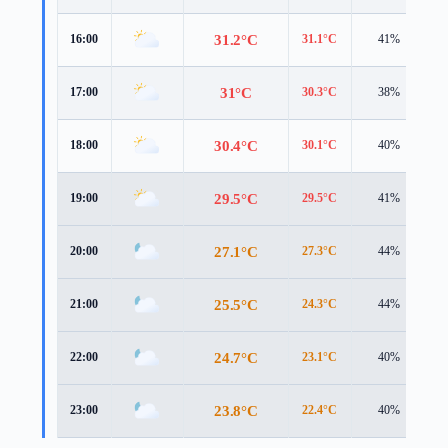
31.2°C
16:00
31.1°C
41%
5
31°C
17:00
30.3°C
38%
4
30.4°C
18:00
30.1°C
40%
4
29.5°C
19:00
29.5°C
41%
3
27.1°C
20:00
27.3°C
44%
2
25.5°C
21:00
24.3°C
44%
3
24.7°C
22:00
23.1°C
40%
3
23.8°C
23:00
22.4°C
40%
2