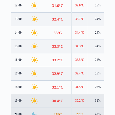
31.6°C
12:00
32.6°C
25%
1.
32.4°C
13:00
33.7°C
24%
1.
33°C
14:00
34.4°C
24%
1.
33.3°C
15:00
34.3°C
24%
1.
33.2°C
16:00
33.5°C
24%
1.
32.9°C
17:00
32.4°C
25%
1.
32.1°C
18:00
31.5°C
26%
1.
30.4°C
19:00
30.2°C
31%
1.
26°C
20:00
26°C
43%
1.