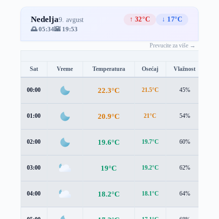
Nedelja
↑ 32°C
↓ 17°C
9. avgust
🌅 05:34
🌇 19:53
Prevucite za više →
Sat
Vreme
Temperatura
Osećaj
Vlažnost
Br
22.3°C
00:00
21.5°C
45%
1.6
20.9°C
01:00
21°C
54%
0.7
19.6°C
02:00
19.7°C
60%
0.7
19°C
03:00
19.2°C
62%
0.7
18.2°C
04:00
18.1°C
64%
1.0