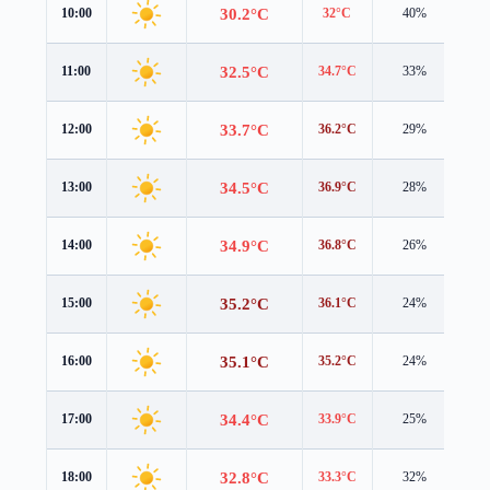
30.2°C
10:00
32°C
40%
0.5
32.5°C
11:00
34.7°C
33%
0.6
33.7°C
12:00
36.2°C
29%
0.7
34.5°C
13:00
36.9°C
28%
1.0
34.9°C
14:00
36.8°C
26%
1.4
35.2°C
15:00
36.1°C
24%
1.7
35.1°C
16:00
35.2°C
24%
1.9
34.4°C
17:00
33.9°C
25%
1.8
32.8°C
18:00
33.3°C
32%
1.3