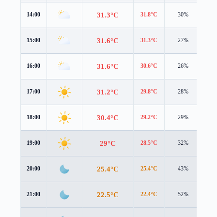
31.3°C
14:00
31.8°C
30%
3.4
31.6°C
15:00
31.3°C
27%
3.3
31.6°C
16:00
30.6°C
26%
3.2
31.2°C
17:00
29.8°C
28%
2.9
30.4°C
18:00
29.2°C
29%
2.5
29°C
19:00
28.5°C
32%
1.5
25.4°C
20:00
25.4°C
43%
1.1
22.5°C
21:00
22.4°C
52%
1.4