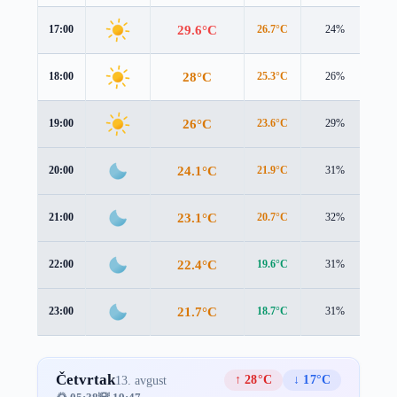
29.6°C
17:00
26.7°C
24%
4.2
28°C
18:00
25.3°C
26%
3.6
26°C
19:00
23.6°C
29%
2.8
24.1°C
20:00
21.9°C
31%
2.3
23.1°C
21:00
20.7°C
32%
2.5
22.4°C
22:00
19.6°C
31%
2.8
21.7°C
23:00
18.7°C
31%
3.1
Četvrtak
↑ 28°C
↓ 17°C
13. avgust