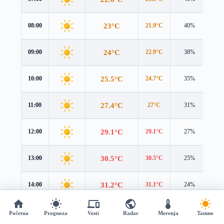
23°C
08:00
21.9°C
40%
1.6
24°C
09:00
22.9°C
38%
1.6
25.5°C
10:00
24.7°C
35%
1.8
27.4°C
11:00
27°C
31%
2.0
29.1°C
12:00
29.1°C
27%
2.2
30.5°C
13:00
30.5°C
25%
2.4
31.2°C
14:00
31.1°C
24%
2.4
31.1°C
15:00
30.7°C
24%
2.2
Početna
Prognoza
Vesti
Radar
Merenja
Tamno