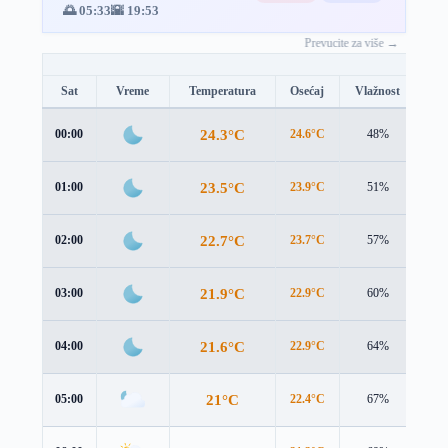
🌅 05:33
🌇 19:53
Prevucite za više →
Sat
Vreme
Temperatura
Osećaj
Vlažnost
Br
24.3°C
00:00
24.6°C
48%
0.9
23.5°C
01:00
23.9°C
51%
0.9
22.7°C
02:00
23.7°C
57%
0.6
21.9°C
03:00
22.9°C
60%
0.5
21.6°C
04:00
22.9°C
64%
0.3
21°C
05:00
22.4°C
67%
0.3