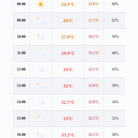
24.3°C
08:00
25.9°C
69%
2.7 
26°C
09:00
27.3°C
62%
3.3 
27.9°C
10:00
29.2°C
56%
3.6 
29.9°C
11:00
31.2°C
48%
4.3 
31°C
12:00
32.1°C
43%
4.7 
32°C
13:00
32.8°C
39%
5.1 
32.7°C
14:00
32.8°C
34%
5.3 
33°C
15:00
32.5°C
32%
5.3 
33.2°C
16:00
32.1°C
30%
5.0 