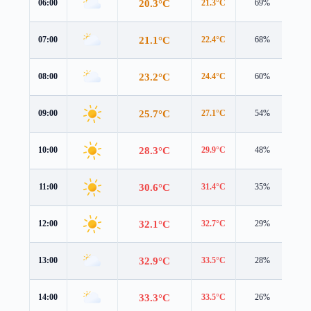
20.3°C
06:00
21.3°C
69%
0.9
21.1°C
07:00
22.4°C
68%
0.7
23.2°C
08:00
24.4°C
60%
0.9
25.7°C
09:00
27.1°C
54%
1.0
28.3°C
10:00
29.9°C
48%
1.6
30.6°C
11:00
31.4°C
35%
2.6
32.1°C
12:00
32.7°C
29%
3.0
32.9°C
13:00
33.5°C
28%
3.3
33.3°C
14:00
33.5°C
26%
3.4