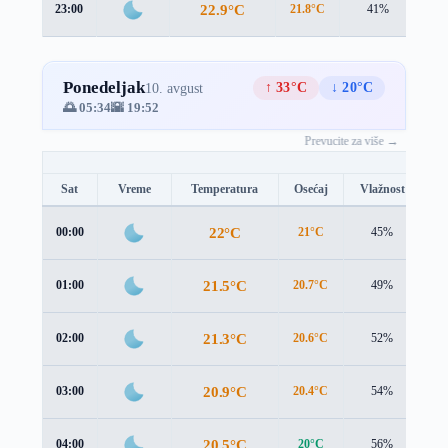
22.9°C
23:00
21.8°C
41%
1.4
Ponedeljak
↑ 33°C
↓ 20°C
10. avgust
🌅 05:34
🌇 19:52
Prevucite za više →
Sat
Vreme
Temperatura
Osećaj
Vlažnost
B
22°C
00:00
21°C
45%
1.
21.5°C
01:00
20.7°C
49%
1.
21.3°C
02:00
20.6°C
52%
1.
20.9°C
03:00
20.4°C
54%
1.
20.5°C
04:00
20°C
56%
1.