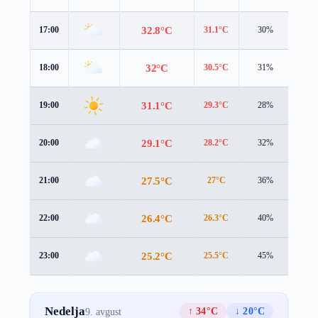
32.8°C
17:00
31.1°C
30%
5.0 
32°C
18:00
30.5°C
31%
4.5 
31.1°C
19:00
29.3°C
28%
3.8 
29.1°C
20:00
28.2°C
32%
2.2 
27.5°C
21:00
27°C
36%
1.6 
26.4°C
22:00
26.3°C
40%
1.1 
25.2°C
23:00
25.5°C
45%
0.9 
Nedelja
↑ 34°C
↓ 20°C
9. avgust