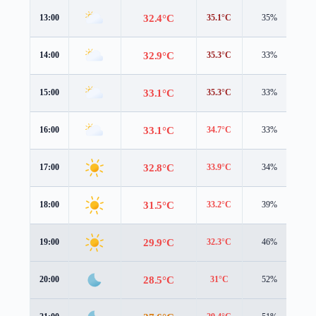
32.4°C
13:00
35.1°C
35%
1.
32.9°C
14:00
35.3°C
33%
1.
33.1°C
15:00
35.3°C
33%
1.
33.1°C
16:00
34.7°C
33%
1.
32.8°C
17:00
33.9°C
34%
1.
31.5°C
18:00
33.2°C
39%
0.
29.9°C
19:00
32.3°C
46%
0.
28.5°C
20:00
31°C
52%
0.