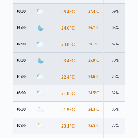
25.4°C
00:00
27.4°C
59%
0.9 
24.6°C
01:00
26.7°C
63%
0.7 
23.8°C
02:00
26.1°C
67%
0.8 
23.4°C
03:00
25.9°C
70%
0.5 
22.4°C
04:00
24.6°C
75%
1.2 
21.8°C
05:00
24.5°C
82%
1.0 
21.5°C
06:00
24.3°C
86%
1.3 
23.1°C
07:00
25.5°C
77%
1.7 