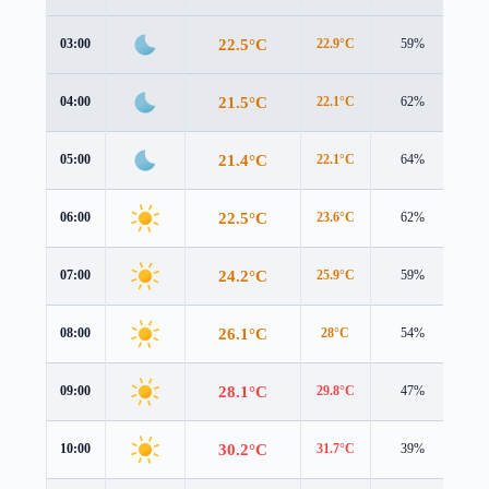
22.5°C
03:00
22.9°C
59%
1.6
21.5°C
04:00
22.1°C
62%
1.4
21.4°C
05:00
22.1°C
64%
1.2
22.5°C
06:00
23.6°C
62%
0.9
24.2°C
07:00
25.9°C
59%
0.7
26.1°C
08:00
28°C
54%
0.6
28.1°C
09:00
29.8°C
47%
0.5
30.2°C
10:00
31.7°C
39%
0.9