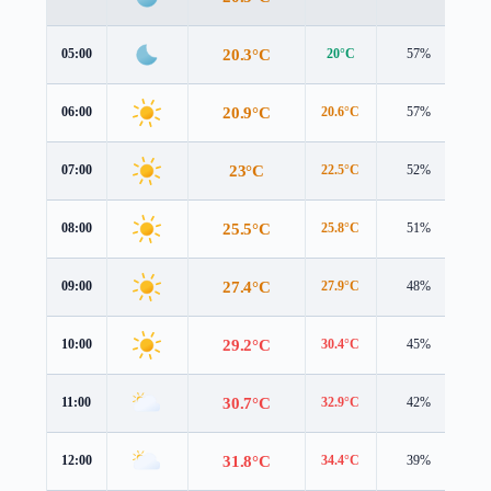
20.3°C
05:00
20°C
57%
1.
20.9°C
06:00
20.6°C
57%
1.
23°C
07:00
22.5°C
52%
2.
25.5°C
08:00
25.8°C
51%
2.
27.4°C
09:00
27.9°C
48%
2.
29.2°C
10:00
30.4°C
45%
2.
30.7°C
11:00
32.9°C
42%
2.
31.8°C
12:00
34.4°C
39%
1.