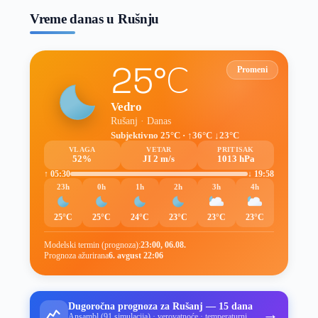
Vreme danas u Rušnju
25°C
Promeni
Vedro
Rušanj · Danas
Subjektivno 25°C · ↑36°C ↓23°C
VLAGA
VETAR
PRITISAK
52%
JI 2 m/s
1013 hPa
↑ 05:30
↓ 19:58
23h
0h
1h
2h
3h
4h
25°C
25°C
24°C
23°C
23°C
23°C
Modelski termin (prognoza):
23:00, 06.08.
Prognoza ažurirana
6. avgust 22:06
Dugoročna prognoza za Rušanj — 15 dana
→
Ansambl (91 simulacija) · verovatnoće · temperaturni