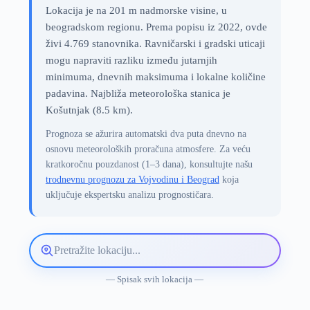
Lokacija je na 201 m nadmorske visine, u
beogradskom regionu. Prema popisu iz 2022, ovde
živi 4.769 stanovnika. Ravničarski i gradski uticaji
mogu napraviti razliku između jutarnjih
minimuma, dnevnih maksimuma i lokalne količine
padavina. Najbliža meteorološka stanica je
Košutnjak (8.5 km).
Prognoza se ažurira automatski dva puta dnevno na
osnovu meteoroloških proračuna atmosfere. Za veću
kratkoročnu pouzdanost (1–3 dana), konsultujte našu
trodnevnu prognozu za Vojvodinu i Beograd
koja
uključuje ekspertsku analizu prognostičara.
Pretražite
lokaciju
vremenske
— Spisak svih lokacija —
prognoze