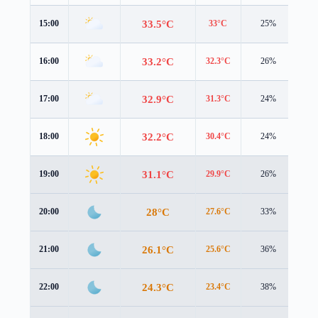
33.5°C
15:00
33°C
25%
3.4
33.2°C
16:00
32.3°C
26%
3.3
32.9°C
17:00
31.3°C
24%
3.0
32.2°C
18:00
30.4°C
24%
2.8
31.1°C
19:00
29.9°C
26%
2.0
28°C
20:00
27.6°C
33%
0.9
26.1°C
21:00
25.6°C
36%
1.0
24.3°C
22:00
23.4°C
38%
1.2