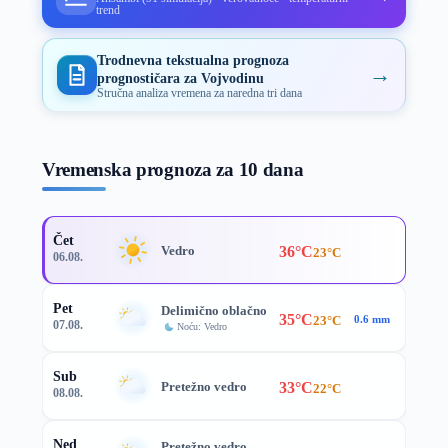
trend
Trodnevna tekstualna prognoza
→
prognostičara za Vojvodinu
Stručna analiza vremena za naredna tri dana
Vremenska prognoza za 10 dana
Čet
36°C
Vedro
23°C
06.08.
Pet
Delimično oblačno
35°C
23°C
0.6 mm
07.08.
Noću: Vedro
Sub
33°C
Pretežno vedro
22°C
08.08.
Ned
Pretežno vedro