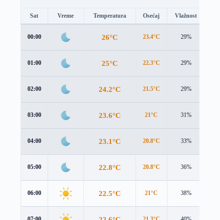
Sat
Vreme
Temperatura
Osećaj
Vlažnost
Br
26°C
00:00
23.4°C
29%
3.4
25°C
01:00
22.3°C
29%
3.2
24.2°C
02:00
21.5°C
29%
3.0
23.6°C
03:00
21°C
31%
2.8
23.1°C
04:00
20.8°C
33%
2.5
22.8°C
05:00
20.8°C
36%
2.2
22.5°C
06:00
21°C
38%
1.9
22.6°C
07:00
21.3°C
40%
1.7