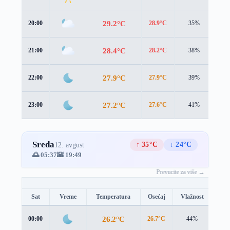
29.2°C
20:00
28.9°C
35%
1.9
28.4°C
21:00
28.2°C
38%
1.8
27.9°C
22:00
27.9°C
39%
1.4
27.2°C
23:00
27.6°C
41%
1.1
Sreda
↑ 35°C
↓ 24°C
12. avgust
🌅 05:37
🌇 19:49
Prevucite za više →
Sat
Vreme
Temperatura
Osećaj
Vlažnost
Brz
26.2°C
00:00
26.7°C
44%
1.0 