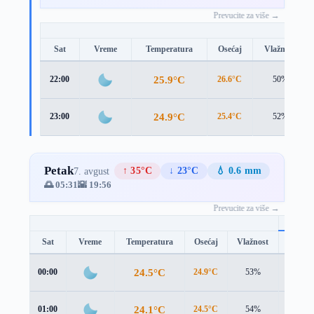
Prevucite za više →
Sat
Vreme
Temperatura
Osećaj
Vlažnost
25.9°C
22:00
26.6°C
50%
24.9°C
23:00
25.4°C
52%
Petak
↑ 35°C
↓ 23°C
💧 0.6 mm
7. avgust
🌅 05:31
🌇 19:56
Prevucite za više →
Sat
Vreme
Temperatura
Osećaj
Vlažnost
Brzina
24.5°C
00:00
24.9°C
53%
1.9 m/s
24.1°C
01:00
24.5°C
54%
1.7 m/s