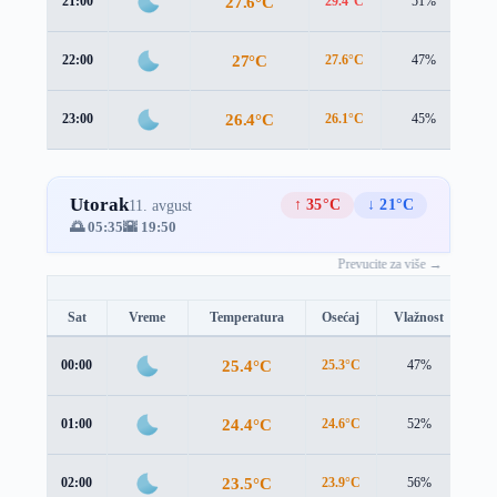
27.6°C
21:00
29.4°C
51%
1.
27°C
22:00
27.6°C
47%
1.
26.4°C
23:00
26.1°C
45%
2.
Utorak
↑ 35°C
↓ 21°C
11. avgust
🌅 05:35
🌇 19:50
Prevucite za više →
Sat
Vreme
Temperatura
Osećaj
Vlažnost
Br
25.4°C
00:00
25.3°C
47%
2.3
24.4°C
01:00
24.6°C
52%
1.9
23.5°C
02:00
23.9°C
56%
1.8