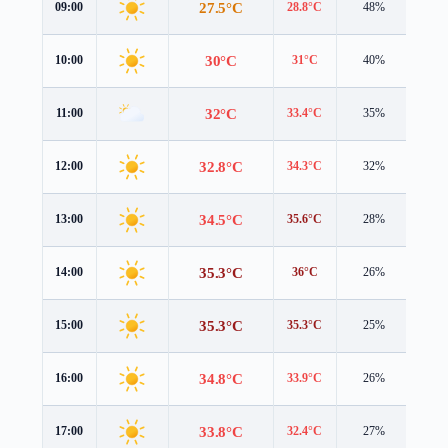
27.5°C
09:00
28.8°C
48%
1.2 
30°C
10:00
31°C
40%
1.5 
32°C
11:00
33.4°C
35%
2.1 
32.8°C
12:00
34.3°C
32%
2.2 
34.5°C
13:00
35.6°C
28%
2.6 
35.3°C
14:00
36°C
26%
3.0 
35.3°C
15:00
35.3°C
25%
3.4 
34.8°C
16:00
33.9°C
26%
3.7 
33.8°C
17:00
32.4°C
27%
4.1 