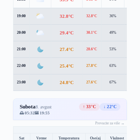
32.8°C
19:00
32.8°C
36%
3.7 m/s
29.4°C
20:00
30.1°C
49%
3.9 m/s
27.4°C
21:00
28.6°C
53%
2.3 m/s
25.4°C
22:00
27.8°C
63%
0.9 m/s
24.8°C
23:00
27.6°C
67%
0.5 m/s
Subota
↑ 33°C
↓ 22°C
8. avgust
🌅 05:32
🌇 19:55
Prevucite za više →
Sat
Vreme
Temperatura
Osećaj
Vlažnost
Brz