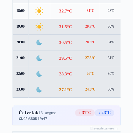
32.7°C
18:00
31°C
28%
4.3 
31.5°C
19:00
29.7°C
30%
4.5 
30.5°C
20:00
28.5°C
31%
4.5 
29.5°C
21:00
27.3°C
31%
4.3 
28.3°C
22:00
26°C
30%
4.0 
27.1°C
23:00
24.6°C
30%
3.7 
Četvrtak
↑ 31°C
↓ 23°C
13. avgust
🌅 05:38
🌇 19:47
Prevucite za više →