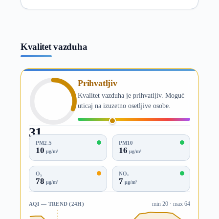
Kvalitet vazduha
Prihvatljiv
Kvalitet vazduha je prihvatljiv. Moguć
uticaj na izuzetno osetljive osobe.
31
AQI
PM2.5
PM10
10
16
µg/m³
µg/m³
O₃
NO₂
78
7
µg/m³
µg/m³
AQI — TREND (24H)
min 20 · max 64