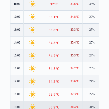
32°C
11:00
33.6°C
33%
1.3
33.1°C
12:00
34.8°C
29%
1.6
33.8°C
13:00
35.3°C
27%
1.9
34.3°C
14:00
35.4°C
25%
2.0
34.7°C
15:00
35.3°C
24%
1.9
34.8°C
16:00
34.7°C
23%
1.8
34.3°C
17:00
33.6°C
24%
1.7
32.8°C
18:00
32.3°C
27%
1.7
30.9°C
19:00
30.4°C
31%
1.8