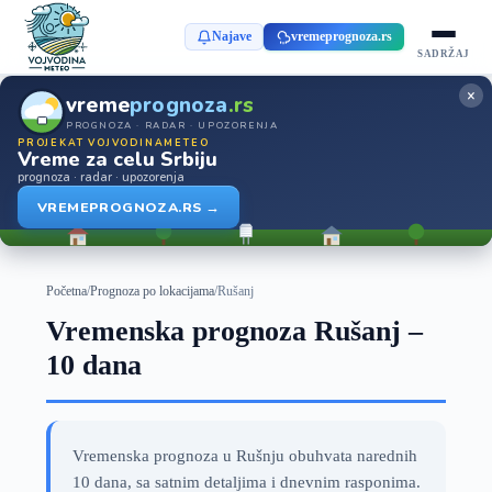
Najave
vremeprognoza.rs
SADRŽAJ
×
vreme
prognoza
.rs
PROGNOZA · RADAR · UPOZORENJA
PROJEKAT VOJVODINAMETEO
Vreme za celu Srbiju
prognoza · radar · upozorenja
VREMEPROGNOZA.RS →
Početna
/
Prognoza po lokacijama
/
Rušanj
Vremenska prognoza Rušanj –
10 dana
Vremenska prognoza u Rušnju obuhvata narednih
10 dana, sa satnim detaljima i dnevnim rasponima.