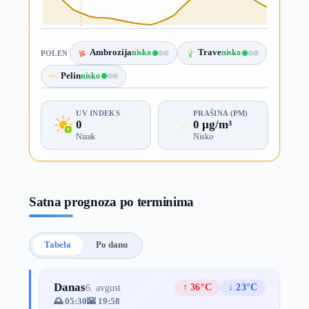
Ambrozija
nisko
Trave
nisko
POLEN
Pelin
nisko
UV INDEKS
PRAŠINA (PM)
0
0 µg/m³
Nizak
Nisko
Satna prognoza po terminima
Tabela
Po danu
Danas
↑ 36°C
↓ 23°C
6. avgust
🌅 05:30
🌇 19:58