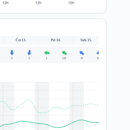
Čet 13.
Pet 14.
Sub 15.
S
S
I
IJI
JI
ISI