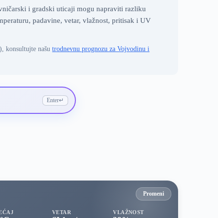
čarski i gradski uticaji mogu napraviti razliku
raturu, padavine, vetar, vlažnost, pritisak i UV
), konsultujte našu
trodnevnu prognozu za Vojvodinu i
Enter
↵
Promeni
EĆAJ
VETAR
VLAŽNOST