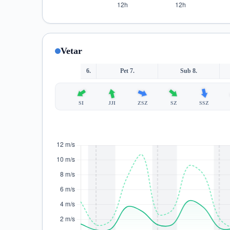
Vetar
6.
Pet 7.
Sub 8.
SI
JJI
ZSZ
SZ
SSZ