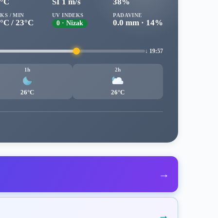
0°C
SI 1 m/s
38%
KS / MIN
UV INDEKS
PADAVINE
°C / 23°C
0.0 mm · 14%
0 · Nizak
↓ 19:57
1h
2h
26°C
26°C
→
→