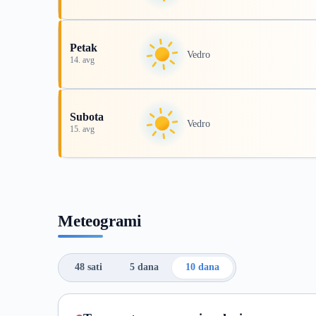
Petak
Vedro
14. avg
Subota
Vedro
15. avg
Meteogrami
48 sati
5 dana
10 dana