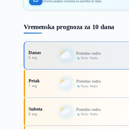
Stručna analiza vremena za naredna tri dana
Vremenska prognoza za 10 dana
Danas
Pretežno vedro
6. avg
Noću: Vedro
Petak
Pretežno vedro
7. avg
Noću: Vedro
Subota
Pretežno vedro
8. avg
Noću: Vedro