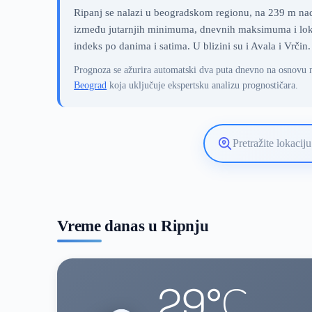
Ripanj se nalazi u beogradskom regionu, na 239 m nadm
između jutarnjih minimuma, dnevnih maksimuma i lokal
indeks po danima i satima. U blizini su i Avala i Vrčin.
Prognoza se ažurira automatski dva puta dnevno na osnovu 
Beograd
koja uključuje ekspertsku analizu prognostičara.
Pretražite
lokaciju
vremenske
prognoze
Vreme danas u Ripnju
29°C