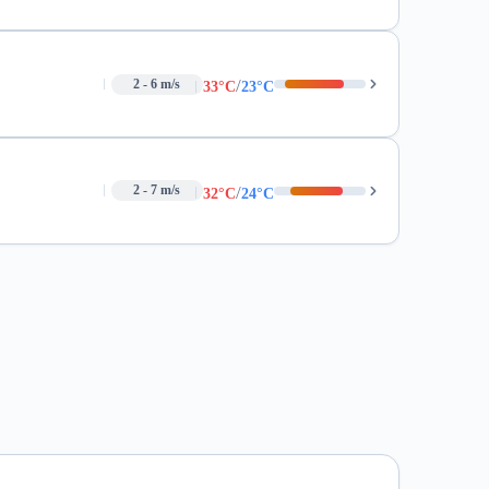
/
2 - 6 m/s
33°C
23°C
/
2 - 7 m/s
32°C
24°C