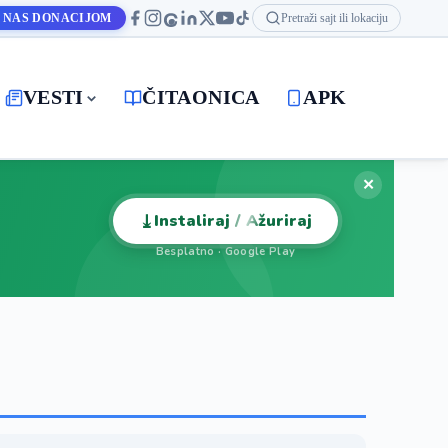
 NAS DONACIJOM
Pretraži sajt ili lokaciju
VESTI
ČITAONICA
APK
✕
⤓
Instaliraj / Ažuriraj
Besplatno · Google Play