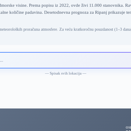
orske visine. Prema popisu iz 2022, ovde živi 11.000 stanovnika. Ravni
ne količine padavina. Desetodnevna prognoza za Ripanj prikazuje tempe
meteoroloških proračuna atmosfere. Za veću kratkoročnu pouzdanost (1–3 dana
— Spisak svih lokacija —
OS