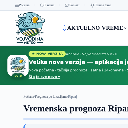
Početna
O nama
Kontakt
Tamna tema
AKTUELNO VREME
Android · VojvodinaMeteo V2.0
★ NOVA VERZIJA
Velika nova verzija — aplikacija 
Nova početna · tačnija prognoza · satna i 14-dnevna ·
V2.0
Šta je sve novo ▾
Početna
/
Prognoza po lokacijama
/
Ripanj
Vremenska prognoza Ripan