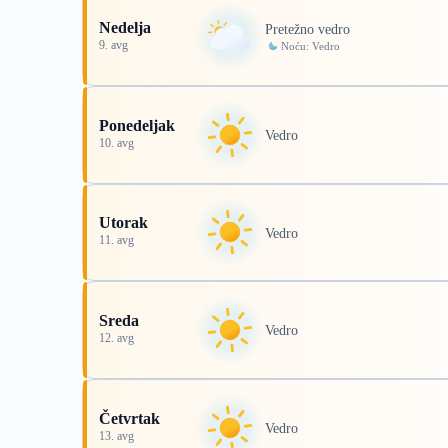
Nedelja
Pretežno vedro
9. avg
Noću: Vedro
Ponedeljak
Vedro
10. avg
Utorak
Vedro
11. avg
Sreda
Vedro
12. avg
Četvrtak
Vedro
13. avg