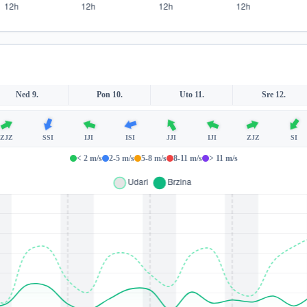
Ned 9.
Pon 10.
Uto 11.
Sre 12.
ZJZ
SSI
IJI
ISI
JJI
IJI
ZJZ
SI
< 2 m/s
2-5 m/s
5-8 m/s
8-11 m/s
> 11 m/s