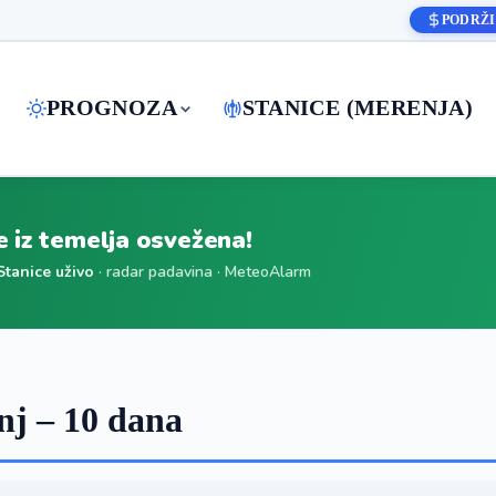
PODRŽI
PROGNOZA
STANICE (MERENJA)
je iz temelja osvežena!
Stanice uživo
· radar padavina · MeteoAlarm
j – 10 dana