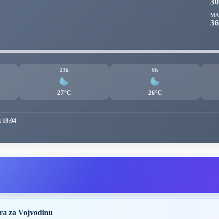
3
MA
36
23h
0h
27°C
26°C
t 10:04
ra za Vojvodinu