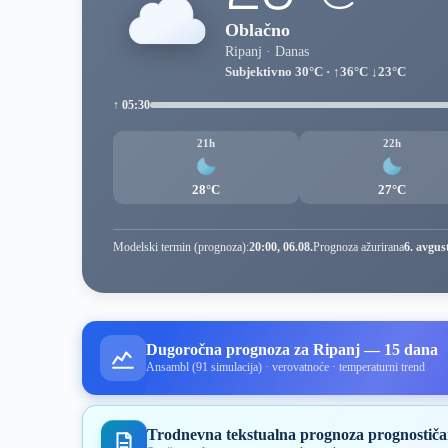
Oblačno
Ripanj · Danas
Subjektivno 30°C · ↑36°C ↓23°C
↑ 05:30
21h
22h
28°C
27°C
Modelski termin (prognoza):
20:00, 06.08.
Prognoza ažurirana
6. avgus
Dugoročna prognoza za Ripanj — 15 dana
Ansambl (91 simulacija) · verovatnoće · temperaturni trend
Trodnevna tekstualna prognoza prognostiča