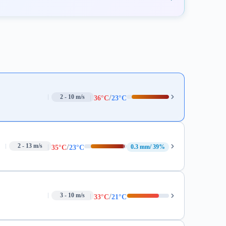
/
2 - 10 m/s
36°C
23°C
/
2 - 13 m/s
0.3 mm
39%
35°C
23°C
/
3 - 10 m/s
33°C
21°C