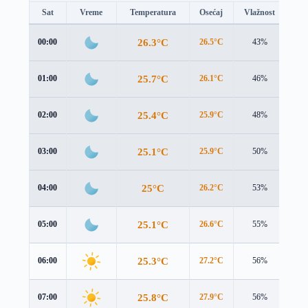
Sat
Vreme
Temperatura
Osećaj
Vlažnost
Br
26.3°C
00:00
26.5°C
43%
1.3
25.7°C
01:00
26.1°C
46%
1.2
25.4°C
02:00
25.9°C
48%
1.1
25.1°C
03:00
25.9°C
50%
1.0
25°C
04:00
26.2°C
53%
0.8
25.1°C
05:00
26.6°C
55%
0.6
25.3°C
06:00
27.2°C
56%
0.4
25.8°C
07:00
27.9°C
56%
0.2