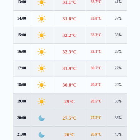
31.1°C
13:00
33.7°C
41%
2.5
31.8°C
14:00
33.8°C
37%
2.6
32.2°C
15:00
33.3°C
33%
2.7
32.3°C
16:00
32.1°C
29%
2.7
31.9°C
17:00
30.7°C
27%
2.6
30.8°C
18:00
29.8°C
29%
2.2
29°C
19:00
28.5°C
33%
1.7
27.5°C
20:00
27.5°C
38%
1.2
26°C
21:00
26.9°C
45%
0.4