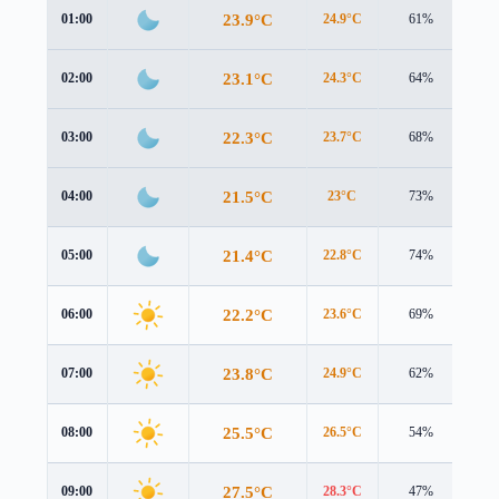
23.9°C
01:00
24.9°C
61%
1.9
23.1°C
02:00
24.3°C
64%
1.6
22.3°C
03:00
23.7°C
68%
1.5
21.5°C
04:00
23°C
73%
1.5
21.4°C
05:00
22.8°C
74%
1.5
22.2°C
06:00
23.6°C
69%
1.7
23.8°C
07:00
24.9°C
62%
1.8
25.5°C
08:00
26.5°C
54%
1.8
27.5°C
09:00
28.3°C
47%
1.7