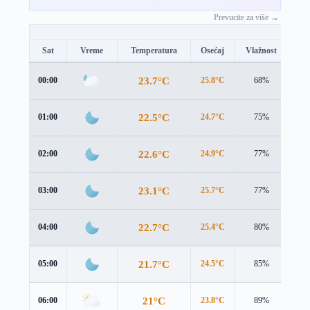
Prevucite za više →
Sat
Vreme
Temperatura
Osećaj
Vlažnost
Br
23.7°C
00:00
25.8°C
68%
1.1
22.5°C
01:00
24.7°C
75%
1.4
22.6°C
02:00
24.9°C
77%
1.5
23.1°C
03:00
25.7°C
77%
1.5
22.7°C
04:00
25.4°C
80%
1.3
21.7°C
05:00
24.5°C
85%
1.1
21°C
06:00
23.8°C
89%
1.3