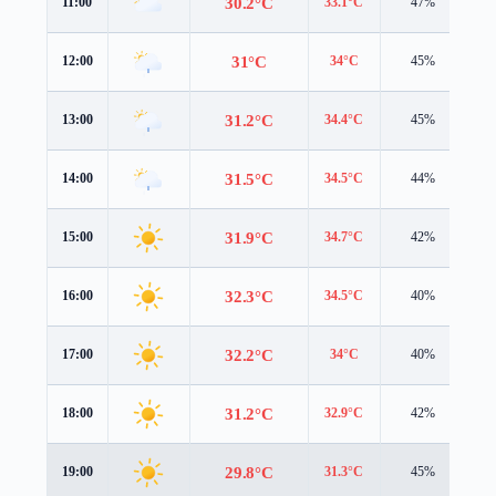
30.2°C
11:00
33.1°C
47%
1.
31°C
12:00
34°C
45%
1.
31.2°C
13:00
34.4°C
45%
1.
31.5°C
14:00
34.5°C
44%
1.
31.9°C
15:00
34.7°C
42%
1.
32.3°C
16:00
34.5°C
40%
1.
32.2°C
17:00
34°C
40%
1.
31.2°C
18:00
32.9°C
42%
1.
29.8°C
19:00
31.3°C
45%
1.