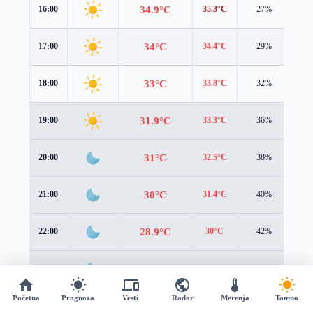
34.9°C
16:00
35.3°C
27%
2.1
34°C
17:00
34.4°C
29%
1.6
33°C
18:00
33.8°C
32%
1.0
31.9°C
19:00
33.3°C
36%
0.5
31°C
20:00
32.5°C
38%
0.2
30°C
21:00
31.4°C
40%
0.4
28.9°C
22:00
30°C
42%
0.7
27.6°C
23:00
28.5°C
44%
1.1
Početna
Prognoza
Vesti
Radar
Merenja
Tamno