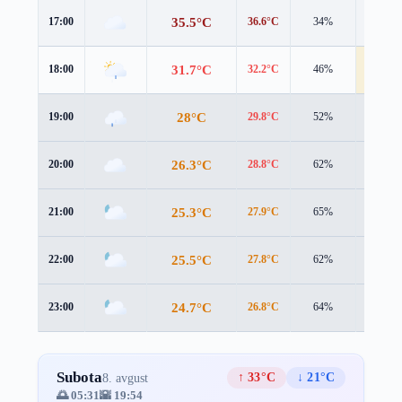
35.5°C
17:00
36.6°C
34%
2.9 m/s
31.7°C
18:00
32.2°C
46%
5.3 m/s
28°C
19:00
29.8°C
52%
1.5 m/s
26.3°C
20:00
28.8°C
62%
1.1 m/s
25.3°C
21:00
27.9°C
65%
0.9 m/s
25.5°C
22:00
27.8°C
62%
1.0 m/s
24.7°C
23:00
26.8°C
64%
1.1 m/s
Subota
↑ 33°C
↓ 21°C
8. avgust
🌅 05:31
🌇 19:54