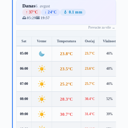
Danas
6. avgust
↑ 37°C
↓ 24°C
💧 0.1 mm
🌅 05:29
🌇 19:57
Prevucite za više →
Sat
Vreme
Temperatura
Osećaj
Vlažnost
Br
23.8°C
05:00
23.7°C
46%
1.
23.5°C
06:00
23.6°C
48%
1.
25.2°C
07:00
25.7°C
46%
0.
28.3°C
08:00
30.4°C
52%
1.
30.7°C
09:00
31.4°C
39%
2.