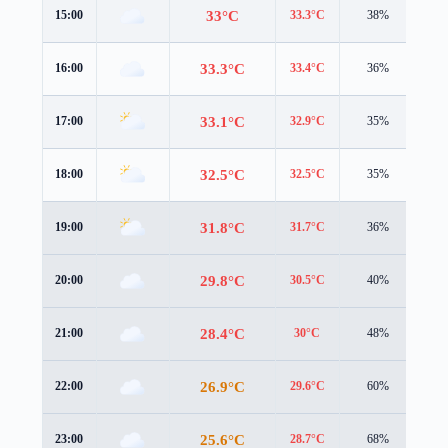
33°C
15:00
33.3°C
38%
4.3
33.3°C
16:00
33.4°C
36%
3.9
33.1°C
17:00
32.9°C
35%
4.2
32.5°C
18:00
32.5°C
35%
3.4
31.8°C
19:00
31.7°C
36%
3.3
29.8°C
20:00
30.5°C
40%
1.7
28.4°C
21:00
30°C
48%
1.1
26.9°C
22:00
29.6°C
60%
0.7
25.6°C
23:00
28.7°C
68%
0.7