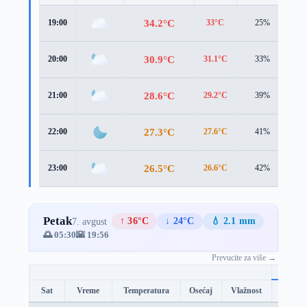
34.2°C
19:00
33°C
25%
3.
30.9°C
20:00
31.1°C
33%
1.
28.6°C
21:00
29.2°C
39%
1.
27.3°C
22:00
27.6°C
41%
1.
26.5°C
23:00
26.6°C
42%
1.
Petak
↑ 36°C
↓ 24°C
💧 2.1 mm
7. avgust
🌅 05:30
🌇 19:56
Prevucite za više →
Sat
Vreme
Temperatura
Osećaj
Vlažnost
Brzina