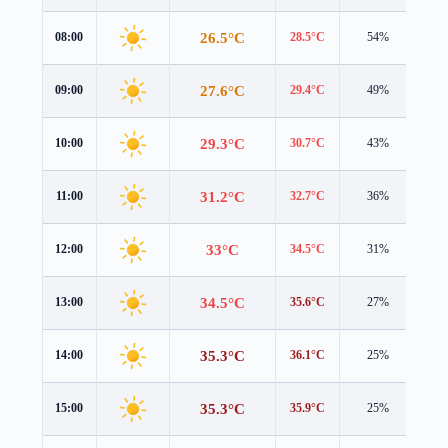
26.5°C
08:00
28.5°C
54%
0.3
27.6°C
09:00
29.4°C
49%
0.7
29.3°C
10:00
30.7°C
43%
1.1
31.2°C
11:00
32.7°C
36%
1.7
33°C
12:00
34.5°C
31%
2.1
34.5°C
13:00
35.6°C
27%
2.5
35.3°C
14:00
36.1°C
25%
2.6
35.3°C
15:00
35.9°C
25%
2.5