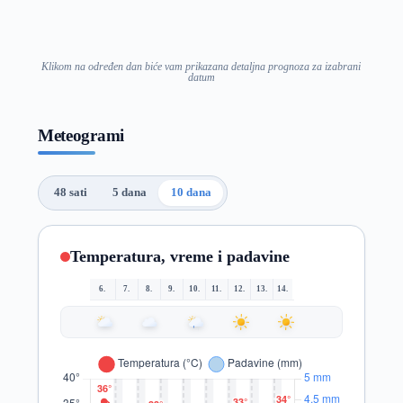
Klikom na određen dan biće vam prikazana detaljna prognoza za izabrani
datum
Meteogrami
48 sati
5 dana
10 dana
Temperatura, vreme i padavine
6.
7.
8.
9.
10.
11.
12.
13.
14.