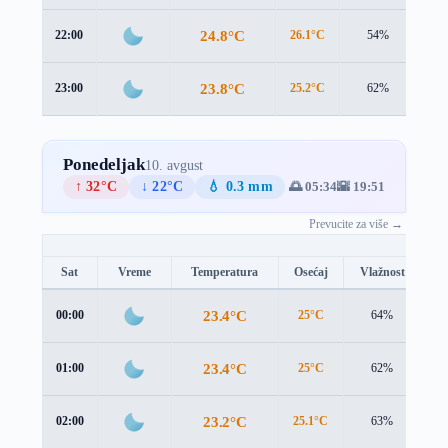
24.8°C
22:00
26.1°C
54%
0.6
23.8°C
23:00
25.2°C
62%
1.2
Ponedeljak
10. avgust
↑ 32°C
↓ 22°C
💧 0.3 mm
🌅 05:34
🌇 19:51
Prevucite za više →
Sat
Vreme
Temperatura
Osećaj
Vlažnost
B
23.4°C
00:00
25°C
64%
1.
23.4°C
01:00
25°C
62%
0.
23.2°C
02:00
25.1°C
63%
0.