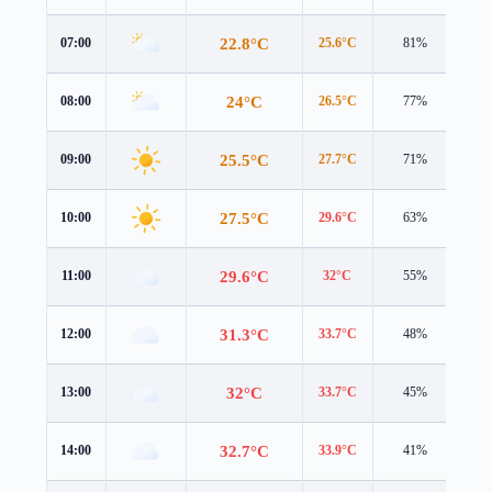
22.8°C
07:00
25.6°C
81%
1.6
24°C
08:00
26.5°C
77%
2.3
25.5°C
09:00
27.7°C
71%
3.2
27.5°C
10:00
29.6°C
63%
3.7
29.6°C
11:00
32°C
55%
4.0
31.3°C
12:00
33.7°C
48%
4.0
32°C
13:00
33.7°C
45%
4.2
32.7°C
14:00
33.9°C
41%
4.2