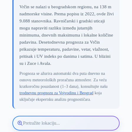
Vrčin se nalazi u beogradskom regionu, na 138 m
nadmorske visine. Prema popisu iz 2022, ovde živi
9.088 stanovnika. Ravničarski i gradski uticaji
mogu napraviti razliku između jutarnjih
minimuma, dnevnih maksimuma i lokalne količine
padavina. Desetodnevna prognoza za Vrčin
prikazuje temperaturu, padavine, vetar, vlažnost,
pritisak i UV indeks po danima i satima. U blizini
su i Zuce i Avala.
Prognoza se ažurira automatski dva puta dnevno na
osnovu meteoroloških proračuna atmosfere. Za veću
kratkoročnu pouzdanost (1–3 dana), konsultujte našu
trodnevnu prognozu za Vojvodinu i Beograd
koja
uključuje ekspertsku analizu prognostičara.
Pretražite
lokaciju