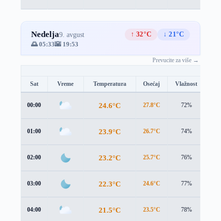
Nedelja
↑ 32°C
↓ 21°C
9. avgust
🌅 05:33
🌇 19:53
Prevucite za više →
Sat
Vreme
Temperatura
Osećaj
Vlažnost
Br
24.6°C
00:00
27.8°C
72%
0.7
23.9°C
01:00
26.7°C
74%
1.0
23.2°C
02:00
25.7°C
76%
1.1
22.3°C
03:00
24.6°C
77%
1.2
21.5°C
04:00
23.5°C
78%
1.3