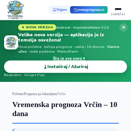
Najave
vremeprognoza.rs
SADRŽAJ
✕
Android · VojvodinaMeteo V2.0
★ NOVA VERZIJA
Velika nova verzija — aplikacija je iz
temelja osvežena!
Nova početna · tačnija prognoza · satna i 14-dnevna ·
Stanice
uživo
· radar padavina · MeteoAlarm
Šta je sve novo ▾
⤓
Instaliraj / Ažuriraj
Besplatno · Google Play
Početna
/
Prognoza po lokacijama
/
Vrčin
Vremenska prognoza Vrčin – 10
dana