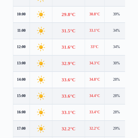
29.8°C
10:00
30.8°C
39%
1.6
31.5°C
11:00
33.1°C
34%
1.6
31.6°C
12:00
33°C
34%
2.6
32.9°C
13:00
34.3°C
30%
2.7
33.6°C
14:00
34.8°C
28%
2.7
33.6°C
15:00
34.4°C
28%
2.4
33.1°C
16:00
33.4°C
28%
1.9
32.2°C
17:00
32.2°C
29%
1.3