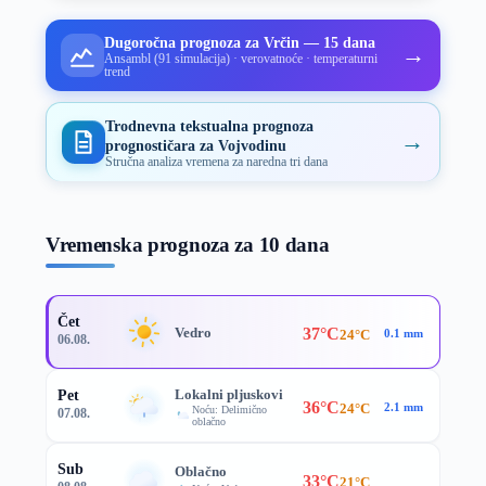
Dugoročna prognoza za Vrčin — 15 dana
→
Ansambl (91 simulacija) · verovatnoće · temperaturni
trend
Trodnevna tekstualna prognoza
→
prognostičara za Vojvodinu
Stručna analiza vremena za naredna tri dana
Vremenska prognoza za 10 dana
Čet
37°C
Vedro
24°C
0.1 mm
06.08.
Lokalni pljuskovi
Pet
36°C
24°C
2.1 mm
Noću: Delimično
07.08.
oblačno
Sub
Oblačno
33°C
21°C