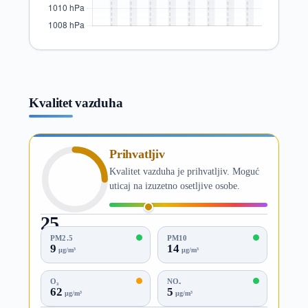
Kvalitet vazduha
Prihvatljiv
Kvalitet vazduha je prihvatljiv. Moguć
uticaj na izuzetno osetljive osobe.
25
AQI
PM2.5
PM10
9
14
µg/m³
µg/m³
O₃
NO₂
62
5
µg/m³
µg/m³