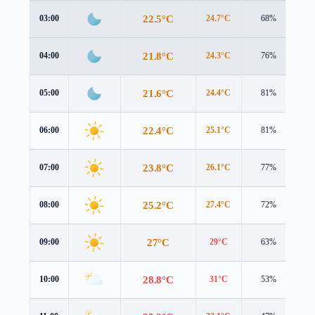
22.5°C
03:00
24.7°C
68%
0.
21.8°C
04:00
24.3°C
76%
0.
21.6°C
05:00
24.4°C
81%
0.
22.4°C
06:00
25.1°C
81%
1.
23.8°C
07:00
26.1°C
77%
2.
25.2°C
08:00
27.4°C
72%
3.
27°C
09:00
29°C
63%
2.
28.8°C
10:00
31°C
53%
2.