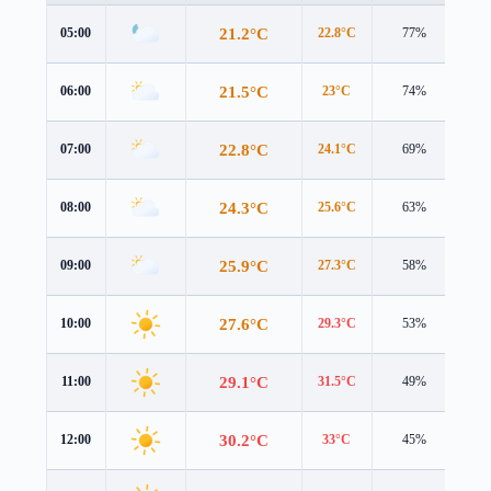
21.2°C
05:00
22.8°C
77%
1.5
21.5°C
06:00
23°C
74%
1.8
22.8°C
07:00
24.1°C
69%
2.1
24.3°C
08:00
25.6°C
63%
2.1
25.9°C
09:00
27.3°C
58%
2.1
27.6°C
10:00
29.3°C
53%
2.0
29.1°C
11:00
31.5°C
49%
2.1
30.2°C
12:00
33°C
45%
2.2