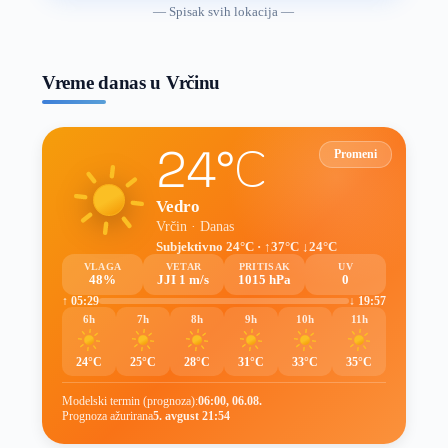
vremenske
— Spisak svih lokacija —
prognoze
Vreme danas u Vrčinu
24°C
Promeni
Vedro
Vrčin · Danas
Subjektivno 24°C · ↑37°C ↓24°C
VLAGA
VETAR
PRITISAK
UV
48%
JJI 1 m/s
1015 hPa
0
↑ 05:29
↓ 19:57
6h
7h
8h
9h
10h
11h
24°C
25°C
28°C
31°C
33°C
35°C
Modelski termin (prognoza):
06:00, 06.08.
Prognoza ažurirana
5. avgust 21:54