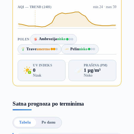
AQI — TREND (24H)
min 24 · max 59
Ambrozija
nisko
POLEN
Trave
umereno
Pelin
nisko
UV INDEKS
PRAŠINA (PM)
0
1 µg/m³
Nizak
Nisko
Satna prognoza po terminima
Tabela
Po danu