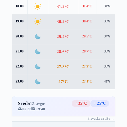
31.2°C
18:00
31.4°C
31%
0.8
30.2°C
19:00
30.4°C
33%
0.7
29.4°C
20:00
29.5°C
34%
0.9
28.6°C
21:00
28.7°C
36%
1.1
27.8°C
22:00
27.9°C
38%
1.2
27°C
23:00
27.1°C
41%
1.3
Sreda
↑ 35°C
↓ 25°C
12. avgust
🌅 05:36
🌇 19:48
Prevucite za više →