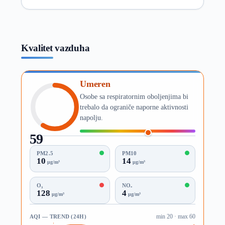
Kvalitet vazduha
Umeren
Osobe sa respiratornim oboljenjima bi
trebalo da ograniče naporne aktivnosti
napolju.
59
AQI
PM2.5
PM10
10
14
µg/m³
µg/m³
O₃
NO₂
128
4
µg/m³
µg/m³
AQI — TREND (24H)
min 20 · max 60