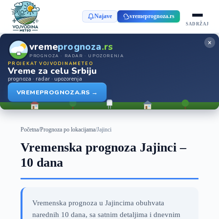
Najave
vremeprognoza.rs
SADRŽAJ
×
vreme
prognoza
.rs
PROGNOZA · RADAR · UPOZORENJA
PROJEKAT VOJVODINAMETEO
Vreme za celu Srbiju
prognoza · radar · upozorenja
VREMEPROGNOZA.RS →
Početna
/
Prognoza po lokacijama
/
Jajinci
Vremenska prognoza Jajinci –
10 dana
Vremenska prognoza u Jajincima obuhvata
narednih 10 dana, sa satnim detaljima i dnevnim