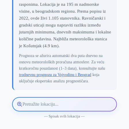
rasponima. Lokacija je na 195 m nadmorske
visine, u beogradskom regionu. Prema popisu iz
2022, ovde živi 1.105 stanovnika. Ravničarski i
gradski uticaji mogu napraviti razliku između
jutarnjih minimuma, dnevnih maksimuma i lokalne
količine padavina. Najbliža meteorološka stanica
je Košutnjak (4.9 km).
Prognoza se ažurira automatski dva puta dnevno na
osnovu meteoroloških proračuna atmosfere. Za veću
kratkoročnu pouzdanost (1–3 dana), konsultujte našu
trodnevnu prognozu za Vojvodinu i Beograd
koja
uključuje ekspertsku analizu prognostičara.
Pretražite
lokaciju
vremenske
— Spisak svih lokacija —
prognoze