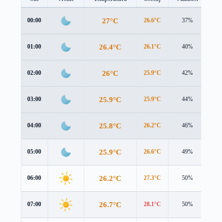
27°C
00:00
26.6°C
37%
1.4
26.4°C
01:00
26.1°C
40%
1.5
26°C
02:00
25.9°C
42%
1.5
25.9°C
03:00
25.9°C
44%
1.5
25.8°C
04:00
26.2°C
46%
1.4
25.9°C
05:00
26.6°C
49%
1.3
26.2°C
06:00
27.3°C
50%
1.1
26.7°C
07:00
28.1°C
50%
0.9