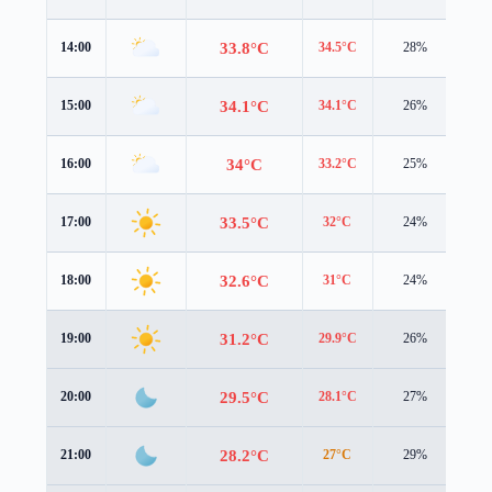
33.8°C
14:00
34.5°C
28%
2.6
34.1°C
15:00
34.1°C
26%
2.8
34°C
16:00
33.2°C
25%
3.0
33.5°C
17:00
32°C
24%
3.0
32.6°C
18:00
31°C
24%
2.8
31.2°C
19:00
29.9°C
26%
2.2
29.5°C
20:00
28.1°C
27%
2.0
28.2°C
21:00
27°C
29%
1.5