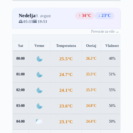
Nedelja
↑ 34°C
↓ 23°C
9. avgust
🌅 05:33
🌇 19:53
Prevucite za više →
Sat
Vreme
Temperatura
Osećaj
Vlažnost
Br
25.5°C
00:00
26.2°C
48%
0.9
24.7°C
01:00
25.5°C
51%
0.8
24.1°C
02:00
25.3°C
55%
0.6
23.6°C
03:00
24.8°C
56%
0.4
23.1°C
04:00
24.4°C
59%
0.6