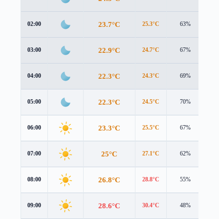
23.7°C
02:00
25.3°C
63%
1.1
22.9°C
03:00
24.7°C
67%
0.8
22.3°C
04:00
24.3°C
69%
0.4
22.3°C
05:00
24.5°C
70%
0.2
23.3°C
06:00
25.5°C
67%
0.3
25°C
07:00
27.1°C
62%
0.6
26.8°C
08:00
28.8°C
55%
0.9
28.6°C
09:00
30.4°C
48%
1.0