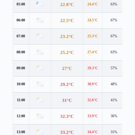
22.8°C
05:00
24.4°C
63%
0.4
22.5°C
06:00
24.5°C
67%
0.4
23.2°C
07:00
25.3°C
67%
0.7
25.2°C
08:00
27.4°C
63%
0.9
27°C
09:00
29.3°C
57%
1.1
29.2°C
10:00
30.9°C
48%
1.6
31°C
11:00
32.6°C
41%
2.0
32.3°C
12:00
33.9°C
36%
2.2
33.2°C
13:00
34.4°C
31%
2.4