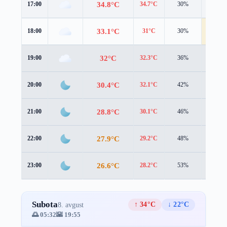
34.8°C
17:00
34.7°C
30%
3.0 m/s
33.1°C
18:00
31°C
30%
5.9 m/s
32°C
19:00
32.3°C
36%
2.5 m/s
30.4°C
20:00
32.1°C
42%
0.9 m/s
28.8°C
21:00
30.1°C
46%
1.5 m/s
27.9°C
22:00
29.2°C
48%
1.2 m/s
26.6°C
23:00
28.2°C
53%
1.1 m/s
Subota
↑ 34°C
↓ 22°C
8. avgust
🌅 05:32
🌇 19:55