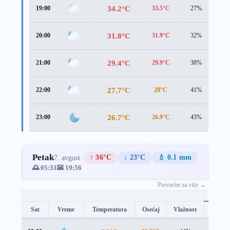
34.2°C
19:00
33.5°C
27%
2.9
31.8°C
20:00
31.9°C
32%
1.7
29.4°C
21:00
29.9°C
38%
1.3
27.7°C
22:00
28°C
41%
1.4
26.7°C
23:00
26.9°C
43%
1.5
Petak
↑ 36°C
↓ 23°C
💧 0.1 mm
7. avgust
🌅 05:31
🌇 19:56
Prevucite za više →
Sat
Vreme
Temperatura
Osećaj
Vlažnost
Brzina