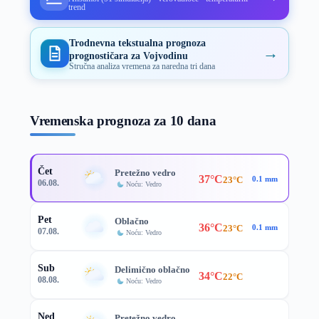
trend
Trodnevna tekstualna prognoza
→
prognostičara za Vojvodinu
Stručna analiza vremena za naredna tri dana
Vremenska prognoza za 10 dana
Čet
Pretežno vedro
37°C
23°C
0.1 mm
06.08.
Noću: Vedro
Pet
Oblačno
36°C
23°C
0.1 mm
07.08.
Noću: Vedro
Sub
Delimično oblačno
34°C
22°C
08.08.
Noću: Vedro
Ned
Pretežno vedro