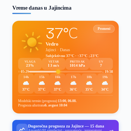
Vreme danas u Jajincima
37°C
Promeni
Vedro
Jajinci · Danas
Subjektivno 37°C · ↑37°C ↓23°C
VLAGA
VETAR
PRITISAK
UV
23%
I 3 m/s
1014 hPa
7
↑ 05:29
↓ 19:58
14h
15h
16h
17h
18h
19h
37°C
37°C
37°C
36°C
35°C
34°C
Modelski termin (prognoza):
13:00, 06.08.
Prognoza ažurirana
6. avgust 10:04
Dugoročna prognoza za Jajince — 15 dana
→
Ansambl (91 simulacija) · verovatnoće · temperaturni