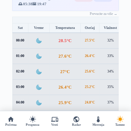
🌅 05:38
🌇 19:47
Prevucite za više →
Sat
Vreme
Temperatura
Osećaj
Vlažnost
Br
28.5°C
00:00
27.5°C
32%
2.3
27.6°C
01:00
26.4°C
33%
2.4
27°C
02:00
25.6°C
34%
2.4
26.4°C
03:00
25.2°C
35%
2.3
25.9°C
04:00
24.8°C
37%
2.2
25.5°C
05:00
24.5°C
38%
2.0
Početna
Prognoza
Vesti
Radar
Merenja
Tamno