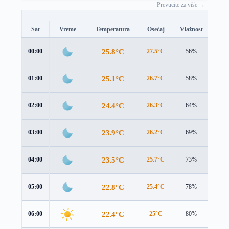
Prevucite za više →
Sat
Vreme
Temperatura
Osećaj
Vlažnost
Brz
25.8°C
00:00
27.5°C
56%
1.1 
25.1°C
01:00
26.7°C
58%
1.1 
24.4°C
02:00
26.3°C
64%
1.3 
23.9°C
03:00
26.2°C
69%
1.2 
23.5°C
04:00
25.7°C
73%
1.6 
22.8°C
05:00
25.4°C
78%
1.4 
22.4°C
06:00
25°C
80%
1.3 