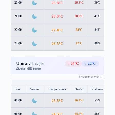
29.3°C
20:00
29.3°C
39%
2.3
28.3°C
21:00
28.6°C
41%
1.7
27.4°C
22:00
28°C
44%
1.5
26.5°C
23:00
27°C
48%
1.8
Utorak
↑ 34°C
↓ 22°C
11. avgust
🌅 05:35
🌇 19:50
Prevucite za više →
Sat
Vreme
Temperatura
Osećaj
Vlažnost
Br
25.5°C
00:00
26.3°C
53%
1.7
24.5°C
01:00
25.7°C
58%
1.4