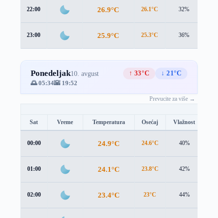
26.9°C
22:00
26.1°C
32%
1.1
25.9°C
23:00
25.3°C
36%
0.8
Ponedeljak
↑ 33°C
↓ 21°C
10. avgust
🌅 05:34
🌇 19:52
Prevucite za više →
Sat
Vreme
Temperatura
Osećaj
Vlažnost
Br
24.9°C
00:00
24.6°C
40%
0.8
24.1°C
01:00
23.8°C
42%
0.9
23.4°C
02:00
23°C
44%
0.9