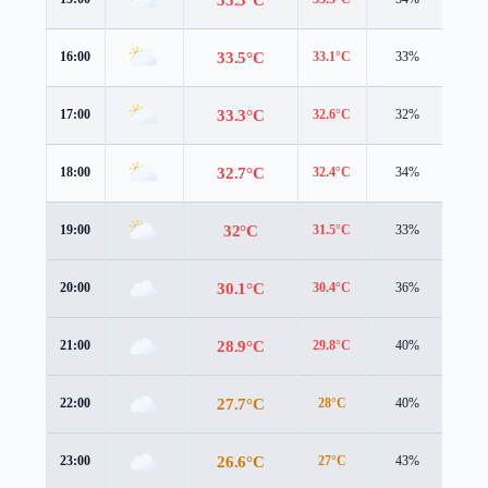
33.5°C
16:00
33.1°C
33%
4.3 
33.3°C
17:00
32.6°C
32%
4.0 
32.7°C
18:00
32.4°C
34%
3.6 
32°C
19:00
31.5°C
33%
3.1 
30.1°C
20:00
30.4°C
36%
1.4 
28.9°C
21:00
29.8°C
40%
0.9 
27.7°C
22:00
28°C
40%
1.3 
26.6°C
23:00
27°C
43%
1.1 