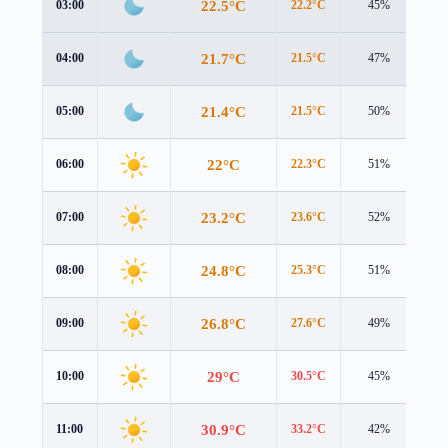
22.5°C
03:00
22.2°C
45%
0.6
21.7°C
04:00
21.5°C
47%
0.3
21.4°C
05:00
21.5°C
50%
0.2
22°C
06:00
22.3°C
51%
0.4
23.2°C
07:00
23.6°C
52%
1.1
24.8°C
08:00
25.3°C
51%
1.6
26.8°C
09:00
27.6°C
49%
1.6
29°C
10:00
30.5°C
45%
1.6
30.9°C
11:00
33.2°C
42%
1.7