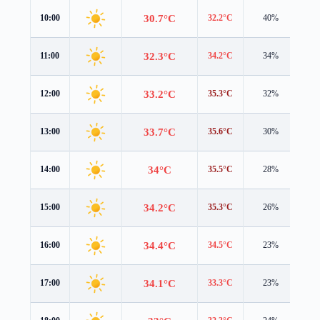
30.7°C
10:00
32.2°C
40%
1.2
32.3°C
11:00
34.2°C
34%
1.4
33.2°C
12:00
35.3°C
32%
1.7
33.7°C
13:00
35.6°C
30%
2.0
34°C
14:00
35.5°C
28%
2.1
34.2°C
15:00
35.3°C
26%
1.7
34.4°C
16:00
34.5°C
23%
1.4
34.1°C
17:00
33.3°C
23%
1.3