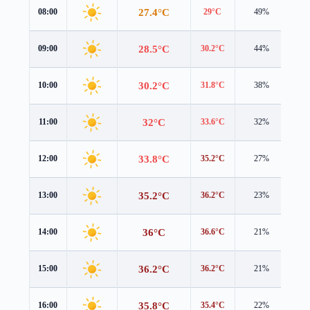
27.4°C
08:00
29°C
49%
0.7
28.5°C
09:00
30.2°C
44%
0.3
30.2°C
10:00
31.8°C
38%
0.4
32°C
11:00
33.6°C
32%
1.0
33.8°C
12:00
35.2°C
27%
1.6
35.2°C
13:00
36.2°C
23%
2.0
36°C
14:00
36.6°C
21%
2.2
36.2°C
15:00
36.2°C
21%
2.1
35.8°C
16:00
35.4°C
22%
1.8