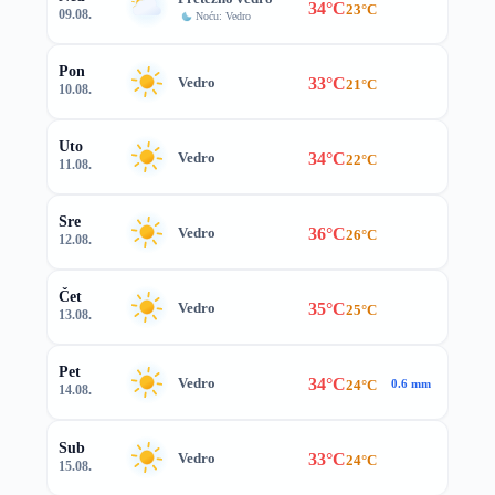
34°C
23°C
09.08.
Noću: Vedro
Pon
33°C
Vedro
21°C
10.08.
Uto
34°C
Vedro
22°C
11.08.
Sre
36°C
Vedro
26°C
12.08.
Čet
35°C
Vedro
25°C
13.08.
Pet
34°C
Vedro
24°C
0.6 mm
14.08.
Sub
33°C
Vedro
24°C
15.08.