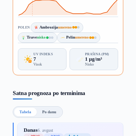
Ambrozija
umereno
POLEN
Trave
nisko
Pelin
umereno
UV INDEKS
PRAŠINA (PM)
7
1 µg/m³
Visok
Nisko
Satna prognoza po terminima
Tabela
Po danu
Danas
6. avgust