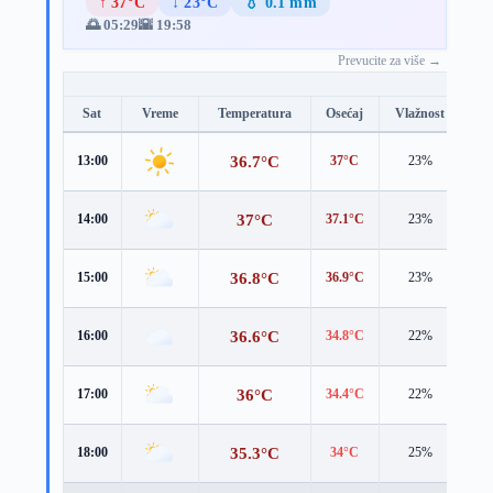
↑ 37°C
↓ 23°C
💧 0.1 mm
🌅 05:29
🌇 19:58
Prevucite za više →
Sat
Vreme
Temperatura
Osećaj
Vlažnost
Br
36.7°C
13:00
37°C
23%
3.4
37°C
14:00
37.1°C
23%
3.8
36.8°C
15:00
36.9°C
23%
3.1
36.6°C
16:00
34.8°C
22%
4.6
36°C
17:00
34.4°C
22%
3.7
35.3°C
18:00
34°C
25%
3.9