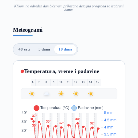
Klikom na određen dan biće vam prikazana detaljna prognoza za izabrani
datum
Meteogrami
48 sati
5 dana
10 dana
Temperatura, vreme i padavine
6.
7.
8.
9.
10.
11.
12.
13.
14.
15.