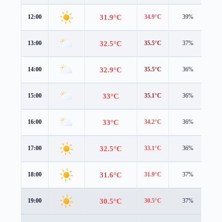
31.9°C
12:00
34.9°C
39%
1.6
32.5°C
13:00
35.5°C
37%
1.7
32.9°C
14:00
35.5°C
36%
2.0
33°C
15:00
35.1°C
36%
2.3
33°C
16:00
34.2°C
36%
2.6
32.5°C
17:00
33.1°C
36%
2.7
31.6°C
18:00
31.9°C
37%
2.8
30.5°C
19:00
30.5°C
37%
2.6