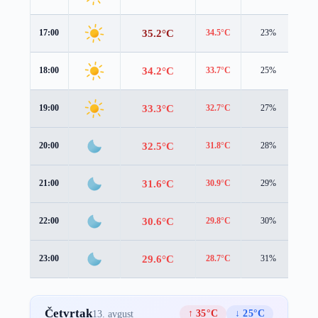
35.2°C
17:00
34.5°C
23%
1.7
34.2°C
18:00
33.7°C
25%
1.8
33.3°C
19:00
32.7°C
27%
2.1
32.5°C
20:00
31.8°C
28%
2.4
31.6°C
21:00
30.9°C
29%
2.4
30.6°C
22:00
29.8°C
30%
2.3
29.6°C
23:00
28.7°C
31%
2.3
Četvrtak
↑ 35°C
↓ 25°C
13. avgust