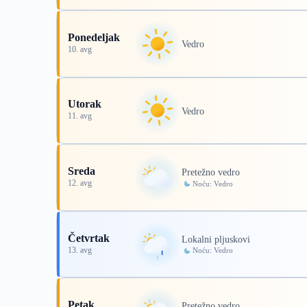
Ponedeljak
Vedro
10. avg
Utorak
Vedro
11. avg
Sreda
Pretežno vedro
12. avg
Noću: Vedro
Četvrtak
Lokalni pljuskovi
13. avg
Noću: Vedro
Petak
Pretežno vedro