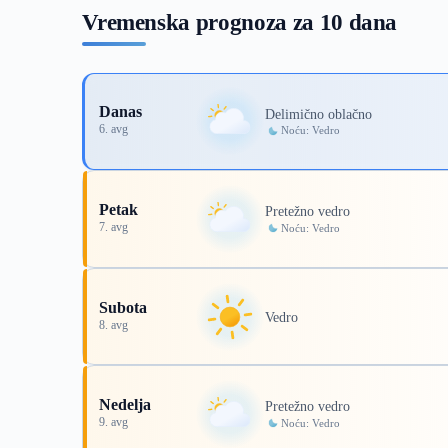
Vremenska prognoza za 10 dana
Danas
Delimično oblačno
6. avg
Noću: Vedro
Petak
Pretežno vedro
7. avg
Noću: Vedro
Subota
Vedro
8. avg
Nedelja
Pretežno vedro
9. avg
Noću: Vedro