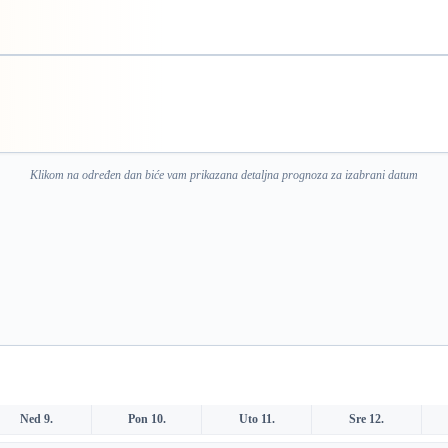
Klikom na određen dan biće vam prikazana detaljna prognoza za izabrani datum
Ned 9.
Pon 10.
Uto 11.
Sre 12.