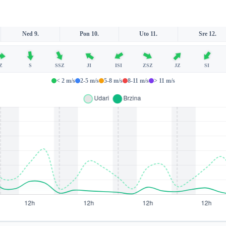
Ned 9.
Pon 10.
Uto 11.
Sre 12.
Z
S
SSZ
JI
ISI
ZSZ
JZ
SI
< 2 m/s
2-5 m/s
5-8 m/s
8-11 m/s
> 11 m/s