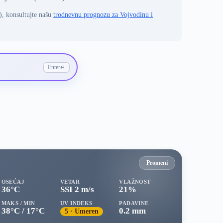
), konsultujte našu
trodnevnu prognozu za Vojvodinu i
Enter
↵
Promeni
OSEĆAJ
VETAR
VLAŽNOST
36°C
SSI 2 m/s
21%
MAKS / MIN
UV INDEKS
PADAVINE
38°C / 17°C
0.2 mm
5 · Umeren