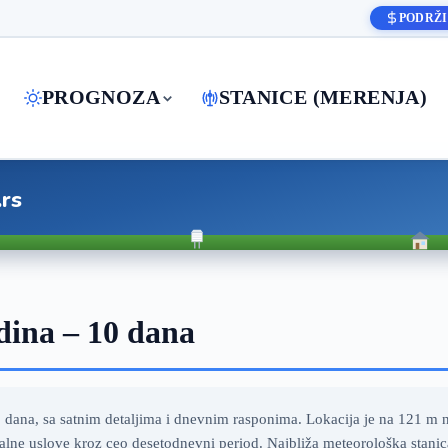
PODRŽI
PROGNOZA
STANICE (MERENJA)
.rs
ina – 10 dana
ana, sa satnim detaljima i dnevnim rasponima. Lokacija je na 121 m na
alne uslove kroz ceo desetodnevni period. Najbliža meteorološka stanic