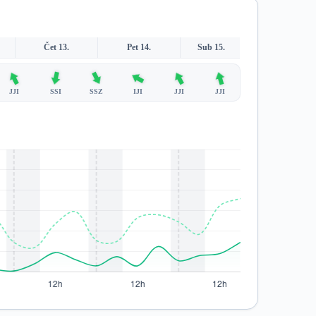
Čet 13.
Pet 14.
Sub 15.
JJI
SSI
SSZ
IJI
JJI
JJI