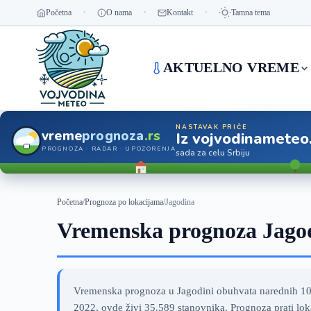
Početna
O nama
Kontakt
Tamna tema
AKTUELNO VREME
NASTAVAK PRIČE
vreme
prognoza
.rs
Iz vojvodinameteo
PROGNOZA · RADAR · UPOZORENJA
sada za celu Srbiju
Početna
/
Prognoza po lokacijama
/
Jagodina
Vremenska prognoza Jagod
Vremenska prognoza u Jagodini obuhvata narednih 10 d
2022, ovde živi 35.589 stanovnika. Prognoza prati lok