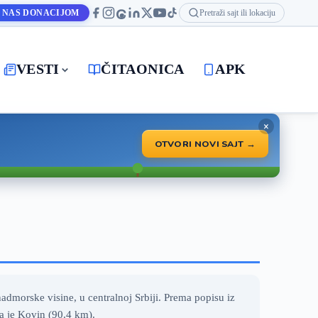
 NAS DONACIJOM
Pretraži sajt ili lokaciju
VESTI
ČITAONICA
APK
×
OTVORI NOVI SAJT →
dmorske visine, u centralnoj Srbiji. Prema popisu iz
a je Kovin (90.4 km).