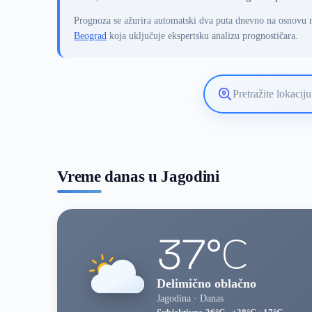
Prognoza se ažurira automatski dva puta dnevno na osnovu 
Beograd
koja uključuje ekspertsku analizu prognostičara.
Pretražite
lokaciju
vremenske
prognoze
Vreme danas u Jagodini
37°C
Delimično oblačno
Jagodina · Danas