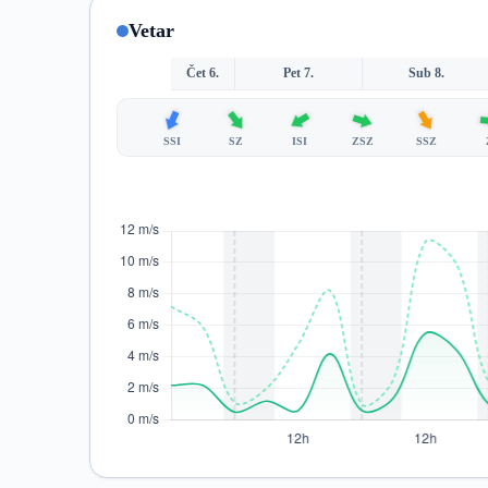
Vetar
Čet 6.
Pet 7.
Sub 8.
SSI
SZ
ISI
ZSZ
SSZ