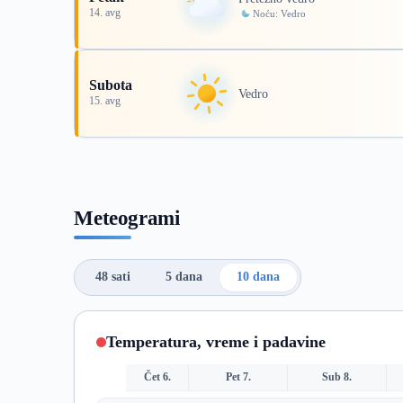
14. avg
Noću: Vedro
Subota
Vedro
15. avg
Meteogrami
48 sati
5 dana
10 dana
Temperatura, vreme i padavine
Čet 6.
Pet 7.
Sub 8.