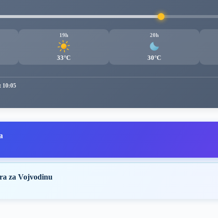
19h
20h
33°C
30°C
t 10:05
a
ra za Vojvodinu