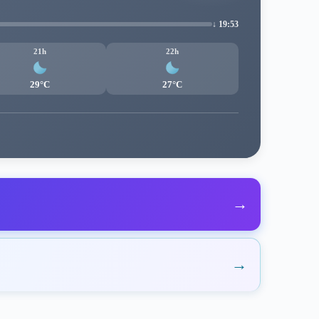
↓ 19:53
21h
22h
29°C
27°C
→
→