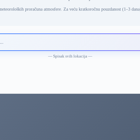
meteoroloških proračuna atmosfere. Za veću kratkoročnu pouzdanost (1–3 dana
— Spisak svih lokacija —