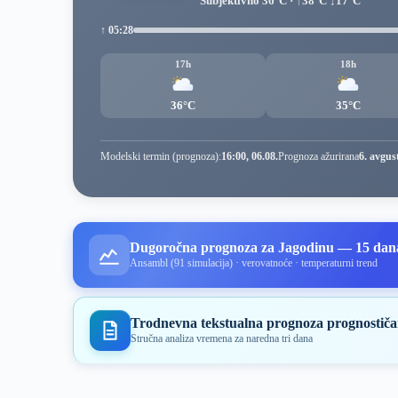
Subjektivno 36°C · ↑38°C ↓17°C
↑ 05:28
17h
18h
36°C
35°C
Modelski termin (prognoza):
16:00, 06.08.
Prognoza ažurirana
6. avgus
Dugoročna prognoza za Jagodinu — 15 dan
Ansambl (91 simulacija) · verovatnoće · temperaturni trend
Trodnevna tekstualna prognoza prognostiča
Stručna analiza vremena za naredna tri dana