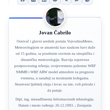
Jovan Čabrilo
Osnivač i glavni urednik portala VojvodinaMeteo.
Meteorologijom se amaterski kao naukom bavi duže
od 15 godina, sa posebnim osvrtom na sinoptičku i
dinamičku meteorologiju. Razvija sopstvena
postprocessing rešenja, svojevremeno pokretao WRF
NMMB i WRF ARW model atmosfere za prognozu
vremena, u saradnji sa inostranim kolegama.
Strastveni ljubitelj oluja i lovac na iste, voli prirodu i
da putuje.
Dipl. ing. menadžmenta Informacionih tehnologija.
Datum i mesto rođenja: 26.12.1993. ; Zrenjanin