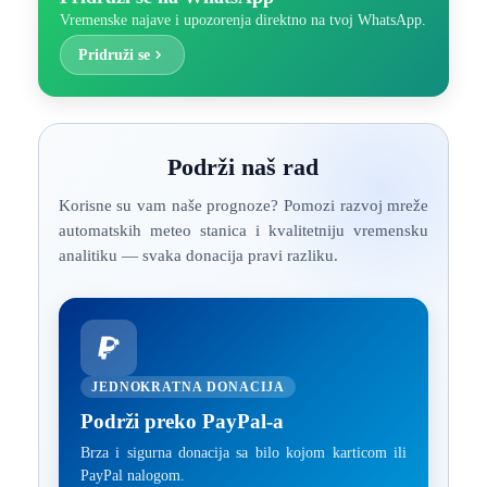
Vremenske najave i upozorenja direktno na tvoj WhatsApp.
Pridruži se
Podrži naš rad
Korisne su vam naše prognoze? Pomozi razvoj mreže
automatskih meteo stanica i kvalitetniju vremensku
analitiku — svaka donacija pravi razliku.
JEDNOKRATNA DONACIJA
Podrži preko PayPal-a
Brza i sigurna donacija sa bilo kojom karticom ili
PayPal nalogom.