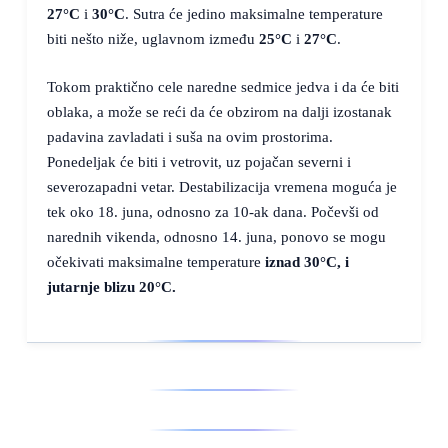
27°C
i
30°C
. Sutra će jedino maksimalne temperature
biti nešto niže, uglavnom između
25°C
i
27°C
.
Tokom praktično cele naredne sedmice jedva i da će biti
oblaka, a može se reći da će obzirom na dalji izostanak
padavina zavladati i suša na ovim prostorima.
Ponedeljak će biti i vetrovit, uz pojačan severni i
severozapadni vetar. Destabilizacija vremena moguća je
tek oko 18. juna, odnosno za 10-ak dana. Počevši od
narednih vikenda, odnosno 14. juna, ponovo se mogu
očekivati maksimalne temperature
iznad
30°C
, i
jutarnje
blizu
20°C
.