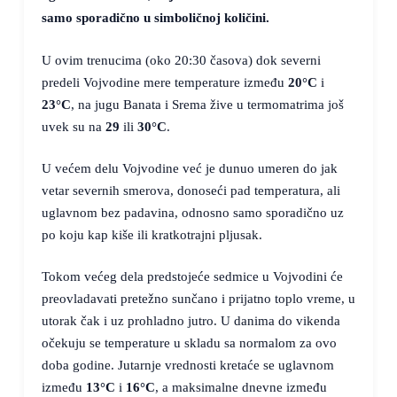
samo sporadično u simboličnoj količini.
U ovim trenucima (oko 20:30 časova) dok severni
predeli Vojvodine mere temperature između
20°C
i
23°C
, na jugu Banata i Srema žive u termomatrima još
uvek su na
29
ili
30°C
.
U većem delu Vojvodine već je dunuo umeren do jak
vetar severnih smerova, donoseći pad temperatura, ali
uglavnom bez padavina, odnosno samo sporadično uz
po koju kap kiše ili kratkotrajni pljusak.
Tokom većeg dela predstojeće sedmice u Vojvodini će
preovladavati pretežno sunčano i prijatno toplo vreme, u
utorak čak i uz prohladno jutro. U danima do vikenda
očekuju se temperature u skladu sa normalom za ovo
doba godine. Jutarnje vrednosti kretaće se uglavnom
između
13°C
i
16°C
, a maksimalne dnevne između