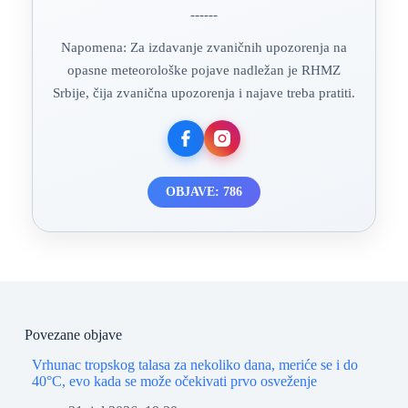
------
Napomena: Za izdavanje zvaničnih upozorenja na
opasne meteorološke pojave nadležan je RHMZ
Srbije, čija zvanična upozorenja i najave treba pratiti.
OBJAVE: 786
Povezane objave
Vrhunac tropskog talasa za nekoliko dana, meriće se i do
40°C, evo kada se može očekivati prvo osveženje