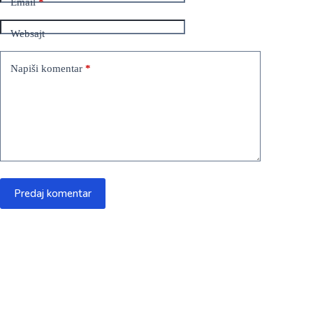
Email
*
Websajt
Napiši komentar
*
Predaj komentar