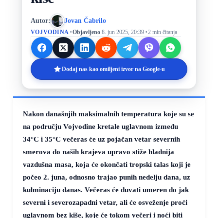
Autor:
Jovan Čabrilo
·
·
VOJVODINA
Objavljeno
8. jun 2025, 20:39
2 min čitanja
Dodaj nas kao omiljeni izvor na Google-u
Nakon današnjih maksimalnih temperatura koje su se
na području Vojvodine kretale uglavnom između
34°C
i
35°C
večeras će uz pojačan vetar severnih
smerova do naših krajeva upravo stiže hladnija
vazdušna masa, koja će okončati tropski talas koji je
počeo 2. juna, odnosno trajao punih nedelju dana, uz
kulminaciju danas. Večeras će duvati umeren do jak
severni i severozapadni vetar, ali će osveženje proći
uglavnom bez kiše, koje će tokom večeri i noći biti