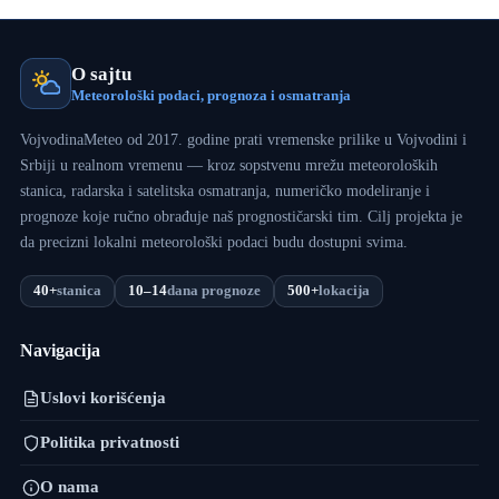
O sajtu
Meteorološki podaci, prognoza i osmatranja
VojvodinaMeteo od 2017. godine prati vremenske prilike u Vojvodini i
Srbiji u realnom vremenu — kroz sopstvenu mrežu meteoroloških
stanica, radarska i satelitska osmatranja, numeričko modeliranje i
prognoze koje ručno obrađuje naš prognostičarski tim. Cilj projekta je
da precizni lokalni meteorološki podaci budu dostupni svima.
40+
stanica
10–14
dana prognoze
500+
lokacija
Navigacija
Uslovi korišćenja
Politika privatnosti
O nama