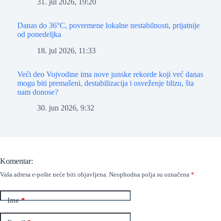
31. jul 2026, 19:20
Danas do 36°C, povremene lokalne nestabilnosti, prijatnije
od ponedeljka
18. jul 2026, 11:33
Veći deo Vojvodine ima nove junske rekorde koji već danas
mogu biti premašeni, destabilizacija i osveženje blizu, šta
nam donose?
30. jun 2026, 9:32
Komentar:
Vaša adresa e-pošte neće biti objavljena.
Neophodna polja su označena
*
Ime
*