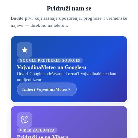
Pridruži nam se
Budite prvi koji saznaje upozorenja, prognoze i vremenske
najave — direktno na telefon.
GOOGLE PREFERRED SOURCES
VojvodinaMeteo na Google-u
Otvori Google podešavanje i označi VojvodinaMeteo kao
omiljeni izvor.
Izaberi VojvodinaMeteo
VIBER ZAJEDNICA
Pridruži se na Viberu