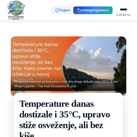
Najave
vremeprognoza.rs
SADRŽAJ
Prognoza vremena za kraj prve i veći deo druge dekade juna 2025 (Foto:
Matja Uglješin ; Tisa kod Zrenjanina 8. jun)
Temperature danas
dostizale i 35°C, upravo
stiže osveženje, ali bez
kiše