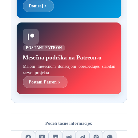
Doniraj
POSTANI PATRON
Mesečna podrška na Patreon-u
Malom mesečnom donacijom obezbeđuješ stabilan
razvoj projekta.
Postani Patron
Podeli tačne informacije: