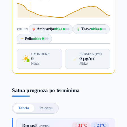
Ambrozija
nisko
Trave
nisko
POLEN
Pelin
nisko
UV INDEKS
PRAŠINA (PM)
0
0 µg/m³
Nizak
Nisko
Satna prognoza po terminima
Tabela
Po danu
Danas
↑ 31°C
↓ 21°C
8. avgust