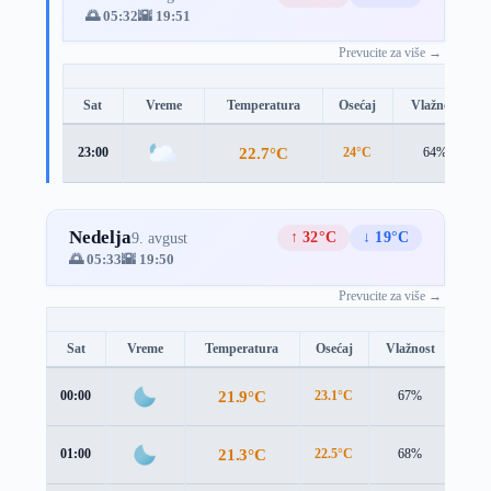
🌅 05:32
🌇 19:51
Prevucite za više →
Sat
Vreme
Temperatura
Osećaj
Vlažnost
22.7°C
23:00
24°C
64%
Nedelja
↑ 32°C
↓ 19°C
9. avgust
🌅 05:33
🌇 19:50
Prevucite za više →
Sat
Vreme
Temperatura
Osećaj
Vlažnost
Brz
21.9°C
00:00
23.1°C
67%
1.2 
21.3°C
01:00
22.5°C
68%
1.0 