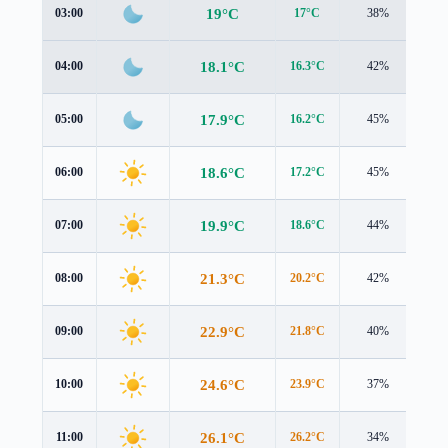
19°C
03:00
17°C
38%
1.3
18.1°C
04:00
16.3°C
42%
1.2
17.9°C
05:00
16.2°C
45%
1.1
18.6°C
06:00
17.2°C
45%
1.0
19.9°C
07:00
18.6°C
44%
1.0
21.3°C
08:00
20.2°C
42%
1.0
22.9°C
09:00
21.8°C
40%
1.2
24.6°C
10:00
23.9°C
37%
1.4
26.1°C
11:00
26.2°C
34%
1.6