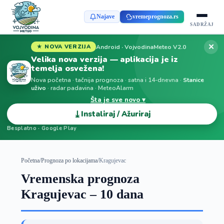
Najave
vremeprognoza.rs
SADRŽAJ
✕
Android · VojvodinaMeteo V2.0
★ NOVA VERZIJA
Velika nova verzija — aplikacija je iz
temelja osvežena!
Nova početna · tačnija prognoza · satna i 14-dnevna ·
Stanice
uživo
· radar padavina · MeteoAlarm
Šta je sve novo ▾
⤓
Instaliraj / Ažuriraj
Besplatno · Google Play
Početna
/
Prognoza po lokacijama
/
Kragujevac
Vremenska prognoza
Kragujevac – 10 dana