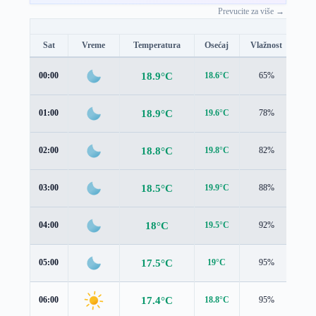
Prevucite za više →
Sat
Vreme
Temperatura
Osećaj
Vlažnost
Br
18.9°C
00:00
18.6°C
65%
1.9
18.9°C
01:00
19.6°C
78%
1.8
18.8°C
02:00
19.8°C
82%
1.7
18.5°C
03:00
19.9°C
88%
1.6
18°C
04:00
19.5°C
92%
1.6
17.5°C
05:00
19°C
95%
1.6
17.4°C
06:00
18.8°C
95%
1.6