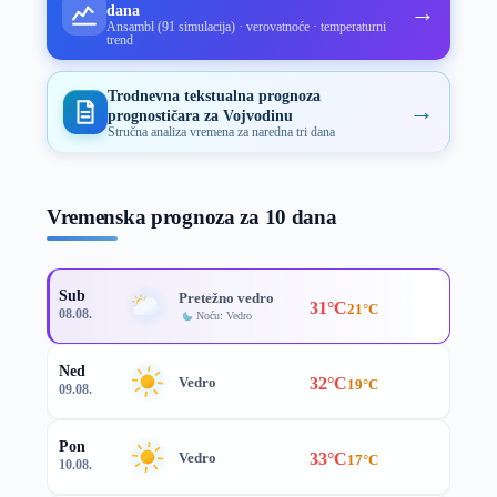
→
dana
Ansambl (91 simulacija) · verovatnoće · temperaturni
trend
Trodnevna tekstualna prognoza
→
prognostičara za Vojvodinu
Stručna analiza vremena za naredna tri dana
Vremenska prognoza za 10 dana
Sub
Pretežno vedro
31°C
21°C
08.08.
Noću: Vedro
Ned
32°C
Vedro
19°C
09.08.
Pon
33°C
Vedro
17°C
10.08.