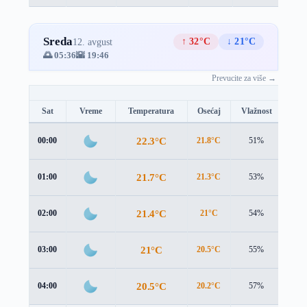
Sreda
↑ 32°C
↓ 21°C
12. avgust
🌅 05:36
🌇 19:46
Prevucite za više →
Sat
Vreme
Temperatura
Osećaj
Vlažnost
Brz
22.3°C
00:00
21.8°C
51%
1.9 
21.7°C
01:00
21.3°C
53%
1.9 
21.4°C
02:00
21°C
54%
1.8 
21°C
03:00
20.5°C
55%
1.8 
20.5°C
04:00
20.2°C
57%
1.7 