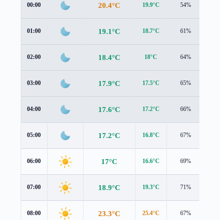
20.4°C
00:00
19.9°C
54%
1.3
19.1°C
01:00
18.7°C
61%
1.5
18.4°C
02:00
18°C
64%
1.5
17.9°C
03:00
17.5°C
65%
1.4
17.6°C
04:00
17.2°C
66%
1.4
17.2°C
05:00
16.8°C
67%
1.3
17°C
06:00
16.6°C
69%
1.4
18.9°C
07:00
19.3°C
71%
1.3
23.3°C
08:00
25.4°C
67%
0.6