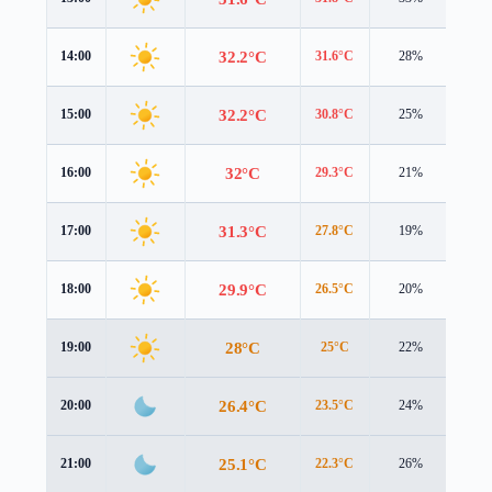
32.2°C
14:00
31.6°C
28%
4.7 
32.2°C
15:00
30.8°C
25%
4.8 
32°C
16:00
29.3°C
21%
4.7 
31.3°C
17:00
27.8°C
19%
4.5 
29.9°C
18:00
26.5°C
20%
3.9 
28°C
19:00
25°C
22%
3.2 
26.4°C
20:00
23.5°C
24%
2.8 
25.1°C
21:00
22.3°C
26%
2.6 