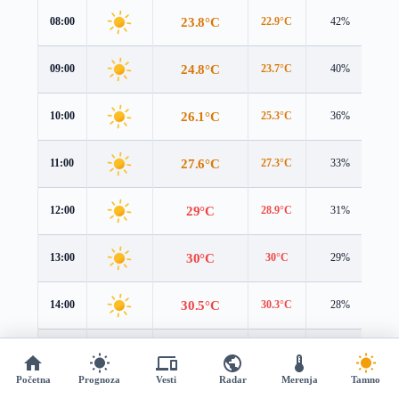
23.8°C
08:00
22.9°C
42%
1.
24.8°C
09:00
23.7°C
40%
2.
26.1°C
10:00
25.3°C
36%
2.
27.6°C
11:00
27.3°C
33%
2.
29°C
12:00
28.9°C
31%
3.
30°C
13:00
30°C
29%
3.
30.5°C
14:00
30.3°C
28%
3.
30.4°C
15:00
29.7°C
28%
3.
Početna
Prognoza
Vesti
Radar
Merenja
Tamno