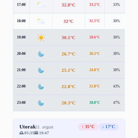
32.8°C
17:00
33.2°C
33%
2.0
32°C
18:00
31.5°C
30%
2.3
30.1°C
19:00
29.6°C
30%
1.4
26.7°C
20:00
26.5°C
38%
1.0
25.1°C
21:00
24.8°C
38%
0.5
22.8°C
22:00
21.8°C
43%
1.6
20.3°C
23:00
18.8°C
47%
2.0
Utorak
↑ 35°C
↓ 17°C
11. avgust
🌅 05:35
🌇 19:47