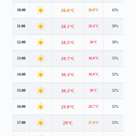
26.6°C
10:00
26.9°C
43%
1.9
28.1°C
11:00
28.4°C
38%
2.7
28.5°C
12:00
30°C
38%
2.1
29.7°C
13:00
30.8°C
35%
2.7
30.3°C
14:00
30.9°C
32%
3.0
30.2°C
15:00
30°C
32%
3.2
29.8°C
16:00
28.7°C
32%
3.3
29°C
17:00
27.4°C
33%
3.4