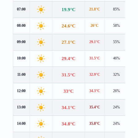
19.9°C
07:00
21.8°C
85%
1.2
24.6°C
08:00
26°C
58%
1.0
27.1°C
09:00
29.1°C
55%
1.1
29.4°C
10:00
31.5°C
46%
1.1
31.5°C
11:00
32.9°C
32%
1.2
33°C
12:00
34.3°C
26%
1.4
34.1°C
13:00
35.4°C
24%
1.7
34.8°C
14:00
35.8°C
24%
2.2