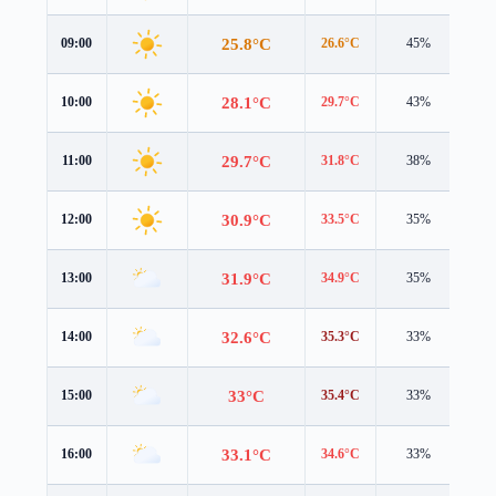
25.8°C
09:00
26.6°C
45%
0.4
28.1°C
10:00
29.7°C
43%
0.4
29.7°C
11:00
31.8°C
38%
0.8
30.9°C
12:00
33.5°C
35%
0.7
31.9°C
13:00
34.9°C
35%
0.9
32.6°C
14:00
35.3°C
33%
1.0
33°C
15:00
35.4°C
33%
0.9
33.1°C
16:00
34.6°C
33%
1.3