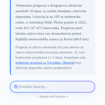
Vremenska prognoza u Kragujevcu obuhvata
narednih 10 dana, sa satnim detaljima i dnevnim
rasponima. Lokacija je na 185 m nadmorske
visine, u centralnoj Srbiji. Prema popisu iz 2022,
ovde živi 147.473 stanovnika. Prognoza prati
lokalne uslove kroz ceo desetodnevni period.
Najbliža meteorološka stanica je Kovin (84.6 km).
Prognoza se ažurira automatski dva puta dnevno na
osnovu meteoroloških proračuna atmosfere. Za veću
kratkoročnu pouzdanost (1–3 dana), konsultujte našu
trodnevnu prognozu za Vojvodinu i Beograd
koja
uključuje ekspertsku analizu prognostičara.
Pretražite
lokaciju
vremenske
— Spisak svih lokacija —
prognoze