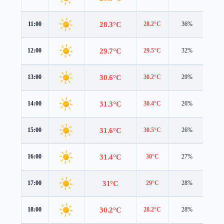
28.3°C
11:00
28.2°C
36%
3.2 
29.7°C
12:00
29.5°C
32%
3.9 
30.6°C
13:00
30.2°C
29%
4.4 
31.3°C
14:00
30.4°C
26%
4.4 
31.6°C
15:00
30.5°C
26%
4.3 
31.4°C
16:00
30°C
27%
4.1 
31°C
17:00
29°C
28%
4.0 
30.2°C
18:00
28.2°C
28%
3.6 