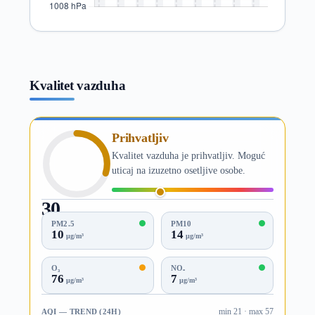
Kvalitet vazduha
Prihvatljiv
Kvalitet vazduha je prihvatljiv. Moguć
uticaj na izuzetno osetljive osobe.
30
AQI
PM2.5
PM10
10
14
µg/m³
µg/m³
O₃
NO₂
76
7
µg/m³
µg/m³
AQI — TREND (24H)
min 21 · max 57