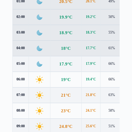
20.5°C
01:00
20.1°C
49%
0.7
19.9°C
02:00
19.2°C
50%
0.8
18.9°C
03:00
18.3°C
55%
0.9
18°C
04:00
17.7°C
61%
0.8
17.9°C
05:00
17.9°C
66%
0.8
19°C
06:00
19.4°C
66%
0.8
21°C
07:00
21.8°C
63%
0.7
23°C
08:00
24.1°C
58%
0.5
24.8°C
09:00
25.6°C
51%
0.8