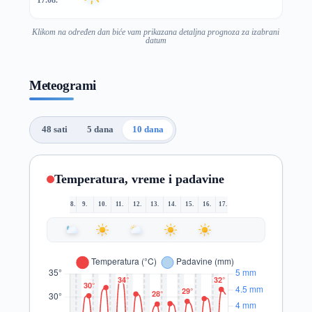
Klikom na određen dan biće vam prikazana detaljna prognoza za izabrani
datum
Meteogrami
48 sati
5 dana
10 dana
Temperatura, vreme i padavine
8.
9.
10.
11.
12.
13.
14.
15.
16.
17.