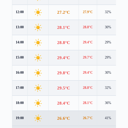
27.2°C
12:00
27.9°C
32%
1.8
28.1°C
13:00
28.8°C
30%
1.9
28.8°C
14:00
29.4°C
29%
2.0
29.4°C
15:00
29.7°C
29%
2.0
29.8°C
16:00
29.4°C
30%
2.1
29.5°C
17:00
28.8°C
32%
1.9
28.4°C
18:00
28.1°C
36%
1.5
26.6°C
19:00
26.7°C
41%
1.3