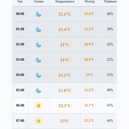
Sat
Vreme
Temperatura
Osećaj
Vlažnost
B
22.1°C
00:00
21.6°C
48%
1.
21.4°C
01:00
21.2°C
50%
0.
21°C
02:00
20.9°C
52%
0.
21°C
03:00
20.9°C
52%
0.
21.2°C
04:00
21°C
51%
0.
21.6°C
05:00
21.3°C
49%
0.
22.3°C
06:00
21.7°C
47%
1.
23°C
07:00
22.2°C
44%
1.