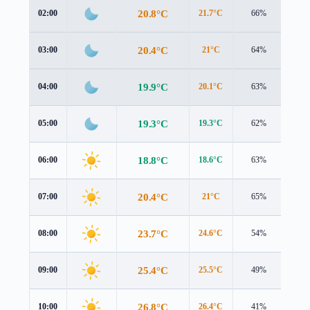
20.8°C
02:00
21.7°C
66%
1.0 
20.4°C
03:00
21°C
64%
0.9 
19.9°C
04:00
20.1°C
63%
1.0 
19.3°C
05:00
19.3°C
62%
1.0 
18.8°C
06:00
18.6°C
63%
1.3 
20.4°C
07:00
21°C
65%
0.9 
23.7°C
08:00
24.6°C
54%
0.7 
25.4°C
09:00
25.5°C
49%
2.2 
26.8°C
10:00
26.4°C
41%
2.8 