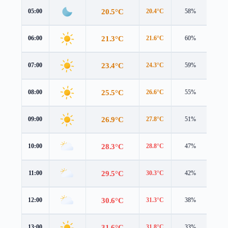
20.5°C
05:00
20.4°C
58%
1.5 
21.3°C
06:00
21.6°C
60%
1.4 
23.4°C
07:00
24.3°C
59%
1.3 
25.5°C
08:00
26.6°C
55%
1.6 
26.9°C
09:00
27.8°C
51%
2.3 
28.3°C
10:00
28.8°C
47%
3.0 
29.5°C
11:00
30.3°C
42%
3.6 
30.6°C
12:00
31.3°C
38%
4.0 
31.6°C
13:00
31.8°C
33%
4.4 