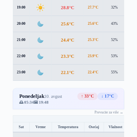
28.8°C
19:00
27.7°C
32%
2.3 
25.6°C
20:00
25.6°C
43%
1.1 
24.4°C
21:00
25.3°C
52%
0.5 
23.3°C
22:00
23.9°C
53%
0.6 
22.1°C
23:00
22.4°C
55%
1.1 
Ponedeljak
↑ 33°C
↓ 17°C
10. avgust
🌅 05:34
🌇 19:48
Prevucite za više →
Sat
Vreme
Temperatura
Osećaj
Vlažnost
Br