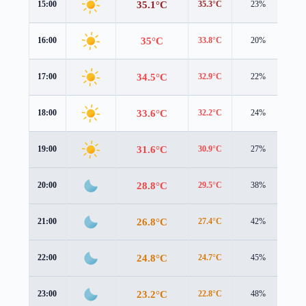
35.1°C
15:00
35.3°C
23%
2.6
35°C
16:00
33.8°C
20%
2.8
34.5°C
17:00
32.9°C
22%
2.7
33.6°C
18:00
32.2°C
24%
2.7
31.6°C
19:00
30.9°C
27%
1.5
28.8°C
20:00
29.5°C
38%
0.5
26.8°C
21:00
27.4°C
42%
0.5
24.8°C
22:00
24.7°C
45%
1.3
23.2°C
23:00
22.8°C
48%
1.8