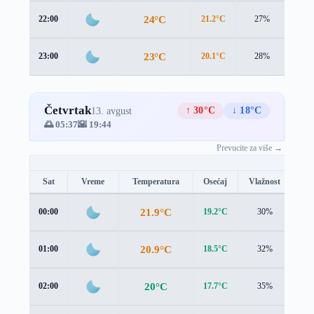
24°C
22:00
21.2°C
27%
2.7 
23°C
23:00
20.1°C
28%
2.6 
Četvrtak
↑ 30°C
↓ 18°C
13. avgust
🌅 05:37
🌇 19:44
Prevucite za više →
Sat
Vreme
Temperatura
Osećaj
Vlažnost
Br
21.9°C
00:00
19.2°C
30%
2.3
20.9°C
01:00
18.5°C
32%
1.9
20°C
02:00
17.7°C
35%
1.5