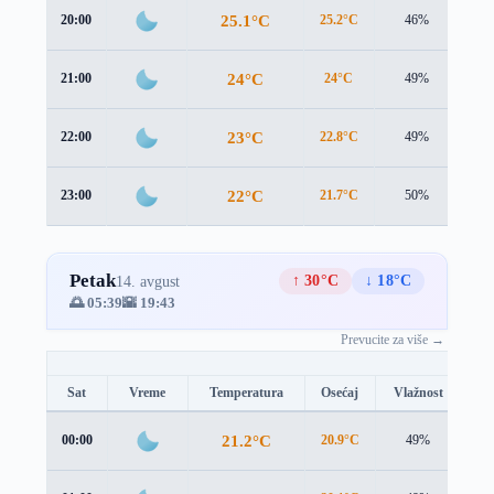
25.1°C
20:00
25.2°C
46%
1.4
24°C
21:00
24°C
49%
1.4
23°C
22:00
22.8°C
49%
1.3
22°C
23:00
21.7°C
50%
1.3
Petak
↑ 30°C
↓ 18°C
14. avgust
🌅 05:39
🌇 19:43
Prevucite za više →
Sat
Vreme
Temperatura
Osećaj
Vlažnost
Br
21.2°C
00:00
20.9°C
49%
0.9