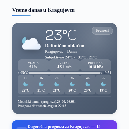
Vreme danas u Kragujevcu
23°C
Promeni
Delimično oblačno
Kragujevac · Danas
Subjektivno 24°C · ↑31°C ↓21°C
VLAGA
VETAR
PRITISAK
64%
JZ 1 m/s
1018 hPa
↑ 05:32
↓ 19:51
0h
1h
2h
3h
4h
5h
22°C
21°C
21°C
20°C
20°C
19°C
Modelski termin (prognoza):
23:00, 08.08.
Prognoza ažurirana
8. avgust 22:15
Dugoročna prognoza za Kragujevac — 15