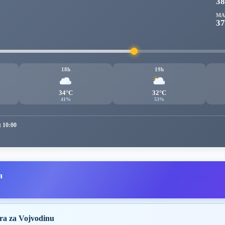
3
MA
37
18h
19h
34°C
32°C
41%
53%
t 10:00
a
ra za Vojvodinu