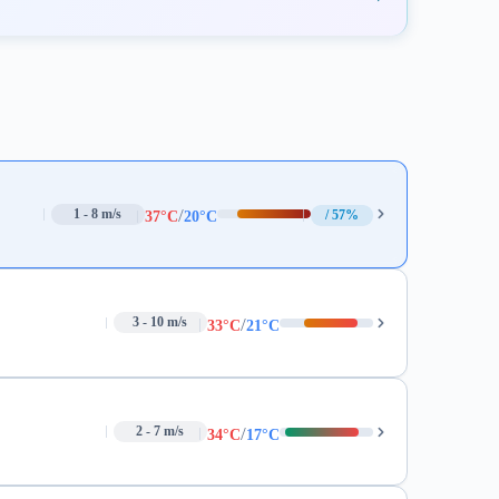
/
1 - 8 m/s
57%
37°C
20°C
/
3 - 10 m/s
33°C
21°C
/
2 - 7 m/s
34°C
17°C