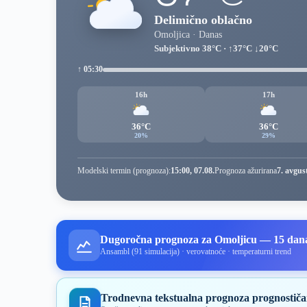
Delimično oblačno
Omoljica · Danas
Subjektivno 38°C · ↑37°C ↓20°C
↑ 05:30
16h
17h
36°C
36°C
20%
29%
Modelski termin (prognoza):
15:00, 07.08.
Prognoza ažurirana
7. avgus
Dugoročna prognoza za Omoljicu — 15 dan
Ansambl (91 simulacija) · verovatnoće · temperaturni trend
Trodnevna tekstualna prognoza prognostiča