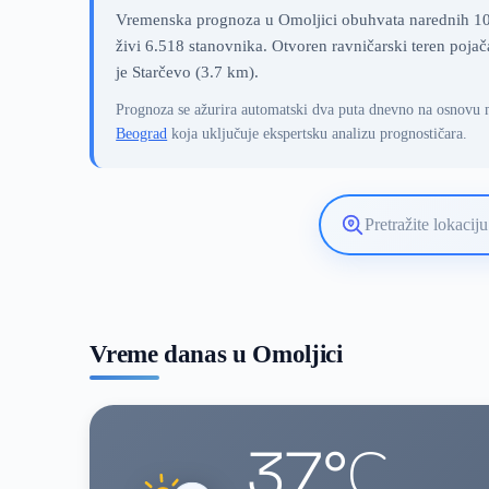
Vremenska prognoza u Omoljici obuhvata narednih 10 
živi 6.518 stanovnika. Otvoren ravničarski teren pojač
je Starčevo (3.7 km).
Prognoza se ažurira automatski dva puta dnevno na osnovu 
Beograd
koja uključuje ekspertsku analizu prognostičara.
Pretražite
lokaciju
vremenske
prognoze
Vreme danas u Omoljici
37°C