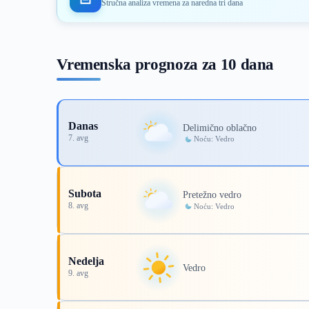
Stručna analiza vremena za naredna tri dana
Vremenska prognoza za 10 dana
Danas
Delimično oblačno
7. avg
Noću: Vedro
Subota
Pretežno vedro
8. avg
Noću: Vedro
Nedelja
Vedro
9. avg