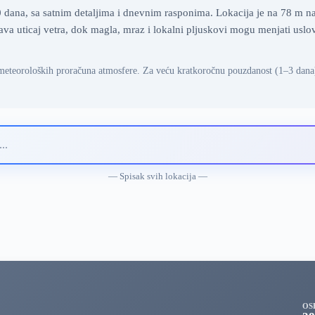
dana, sa satnim detaljima i dnevnim rasponima. Lokacija je na 78 m n
ava uticaj vetra, dok magla, mraz i lokalni pljuskovi mogu menjati usl
meteoroloških proračuna atmosfere. Za veću kratkoročnu pouzdanost (1–3 dana
— Spisak svih lokacija —
OS