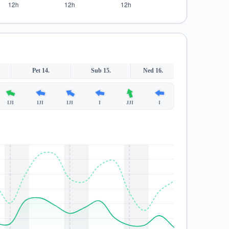
Pet 14.
Sub 15.
Ned 16.
IJI
IJI
IJI
I
JJI
I