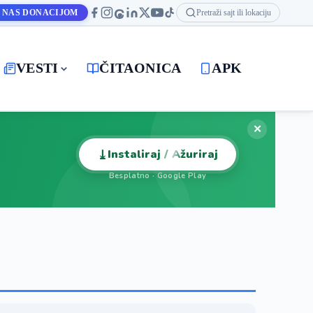
 NAS DONACIJOM
Pretraži sajt ili lokaciju
VESTI
ČITAONICA
APK
✕
⤓
Instaliraj / Ažuriraj
Besplatno · Google Play