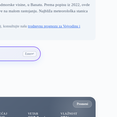
admorske visine, u Banatu. Prema popisu iz 2022, ovde
ove na malom rastojanju. Najbliža meteorološka stanica
), konsultujte našu
trodnevnu prognozu za Vojvodinu i
Enter
↵
Promeni
EĆAJ
VETAR
VLAŽNOST