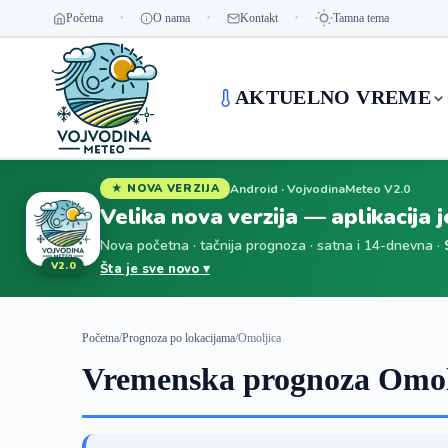
Početna
O nama
Kontakt
Tamna tema
AKTUELNO VREME
Android · VojvodinaMeteo V2.0
★ NOVA VERZIJA
Velika nova verzija — aplikacija 
Nova početna · tačnija prognoza · satna i 14-dnevna ·
V2.0
Šta je sve novo ▾
Početna
/
Prognoza po lokacijama
/
Omoljica
Vremenska prognoza Omolj