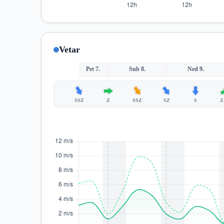
Vetar
Pet 7.
Sub 8.
Ned 9.
SSZ
Z
SSZ
SZ
S
Z