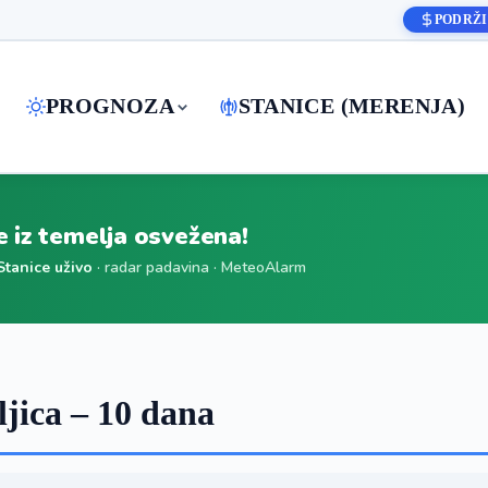
PODRŽI
PROGNOZA
STANICE (MERENJA)
je iz temelja osvežena!
Stanice uživo
· radar padavina · MeteoAlarm
ica – 10 dana