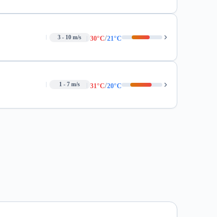
/
3 - 10 m/s
30°C
21°C
/
1 - 7 m/s
31°C
20°C