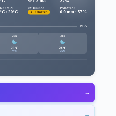
8°C
SSZ 3 m/s
27%
KS / MIN
UV INDEKS
PADAVINE
°C / 20°C
0.0 mm · 57%
3 · Umeren
↓ 19:55
20h
21h
29°C
26°C
57%
45%
→
→