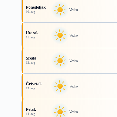
Ponedeljak
Vedro
10. avg
Utorak
Vedro
11. avg
Sreda
Vedro
12. avg
Četvrtak
Vedro
13. avg
Petak
Vedro
14. avg