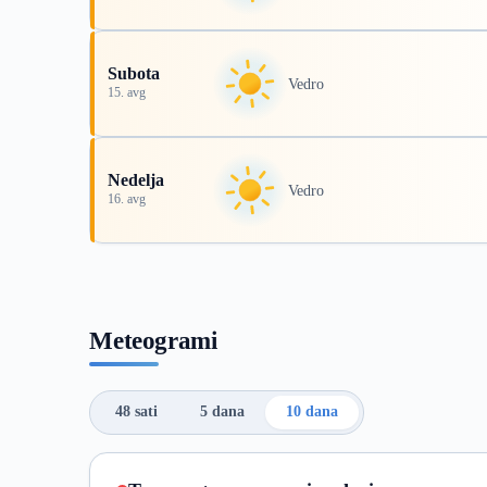
Subota
Vedro
15. avg
Nedelja
Vedro
16. avg
Meteogrami
48 sati
5 dana
10 dana