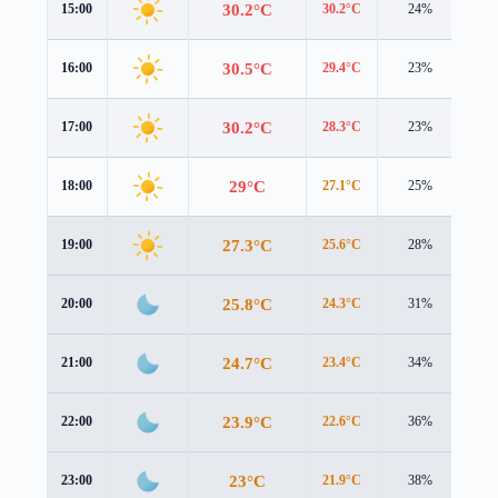
30.2°C
15:00
30.2°C
24%
1.6
30.5°C
16:00
29.4°C
23%
2.0
30.2°C
17:00
28.3°C
23%
2.2
29°C
18:00
27.1°C
25%
2.1
27.3°C
19:00
25.6°C
28%
1.9
25.8°C
20:00
24.3°C
31%
1.6
24.7°C
21:00
23.4°C
34%
1.4
23.9°C
22:00
22.6°C
36%
1.2
23°C
23:00
21.9°C
38%
1.0