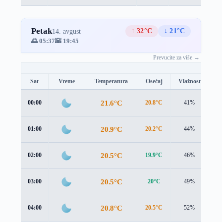
Petak
↑ 32°C
↓ 21°C
14. avgust
🌅 05:37
🌇 19:45
Prevucite za više →
Sat
Vreme
Temperatura
Osećaj
Vlažnost
B
21.6°C
00:00
20.8°C
41%
0.
20.9°C
01:00
20.2°C
44%
0.
20.5°C
02:00
19.9°C
46%
0.
20.5°C
03:00
20°C
49%
0.
20.8°C
04:00
20.5°C
52%
0.