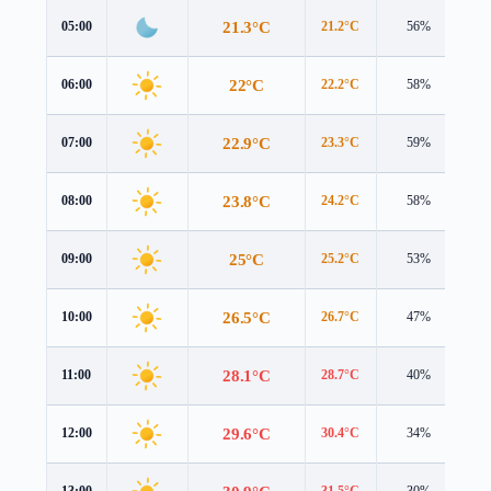
21.3°C
05:00
21.2°C
56%
1.
22°C
06:00
22.2°C
58%
1.
22.9°C
07:00
23.3°C
59%
2.
23.8°C
08:00
24.2°C
58%
2.
25°C
09:00
25.2°C
53%
2.
26.5°C
10:00
26.7°C
47%
2.
28.1°C
11:00
28.7°C
40%
2.
29.6°C
12:00
30.4°C
34%
2.
13:00
31.5°C
30%
2.