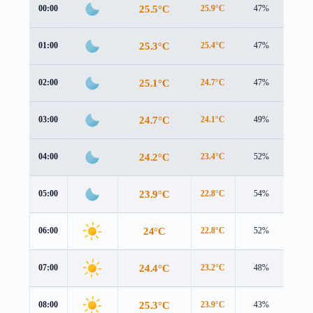
25.5°C
00:00
25.9°C
47%
1.2 
25.3°C
01:00
25.4°C
47%
1.6 
25.1°C
02:00
24.7°C
47%
2.4 
24.7°C
03:00
24.1°C
49%
3.2 
24.2°C
04:00
23.4°C
52%
3.9 
23.9°C
05:00
22.8°C
54%
4.3 
24°C
06:00
22.8°C
52%
4.2 
24.4°C
07:00
23.2°C
48%
4.0 
25.3°C
08:00
23.9°C
43%
3.8 