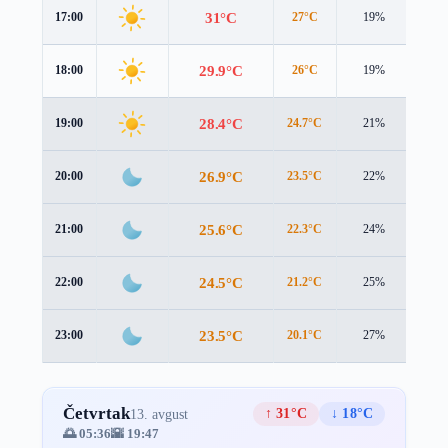
31°C
17:00
27°C
19%
5.1 
29.9°C
18:00
26°C
19%
4.7 
28.4°C
19:00
24.7°C
21%
4.1 
26.9°C
20:00
23.5°C
22%
3.6 
25.6°C
21:00
22.3°C
24%
3.5 
24.5°C
22:00
21.2°C
25%
3.5 
23.5°C
23:00
20.1°C
27%
3.5 
Četvrtak
↑ 31°C
↓ 18°C
13. avgust
🌅 05:36
🌇 19:47