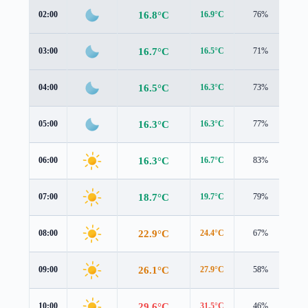
16.8°C
02:00
16.9°C
76%
1.2
16.7°C
03:00
16.5°C
71%
1.3
16.5°C
04:00
16.3°C
73%
1.3
16.3°C
05:00
16.3°C
77%
1.4
16.3°C
06:00
16.7°C
83%
1.4
18.7°C
07:00
19.7°C
79%
1.4
22.9°C
08:00
24.4°C
67%
1.6
26.1°C
09:00
27.9°C
58%
1.4
29.6°C
10:00
31.5°C
46%
1.2