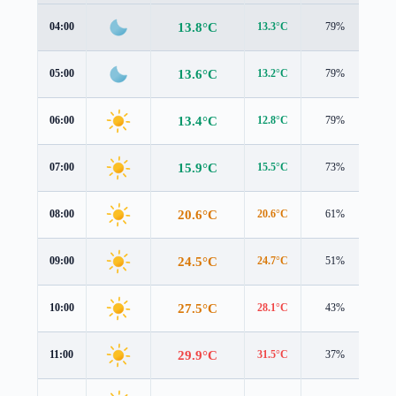
13.8°C
04:00
13.3°C
79%
1.1
13.6°C
05:00
13.2°C
79%
0.9
13.4°C
06:00
12.8°C
79%
1.3
15.9°C
07:00
15.5°C
73%
1.3
20.6°C
08:00
20.6°C
61%
1.7
24.5°C
09:00
24.7°C
51%
1.8
27.5°C
10:00
28.1°C
43%
2.0
29.9°C
11:00
31.5°C
37%
1.4