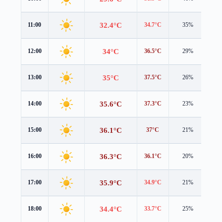
32.4°C
11:00
34.7°C
35%
1.0
34°C
12:00
36.5°C
29%
0.7
35°C
13:00
37.5°C
26%
0.7
35.6°C
14:00
37.3°C
23%
1.1
36.1°C
15:00
37°C
21%
1.4
36.3°C
16:00
36.1°C
20%
1.6
35.9°C
17:00
34.9°C
21%
1.9
34.4°C
18:00
33.7°C
25%
2.1