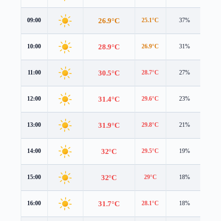
26.9°C
09:00
25.1°C
37%
4.0 
28.9°C
10:00
26.9°C
31%
4.2 
30.5°C
11:00
28.7°C
27%
4.5 
31.4°C
12:00
29.6°C
23%
4.8 
31.9°C
13:00
29.8°C
21%
5.1 
32°C
14:00
29.5°C
19%
5.3 
32°C
15:00
29°C
18%
5.4 
31.7°C
16:00
28.1°C
18%
5.3 