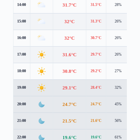
31.7°C
14:00
31.5°C
28%
4.0
32°C
15:00
31.3°C
26%
3.9
32°C
16:00
30.7°C
26%
3.7
31.6°C
17:00
29.7°C
26%
3.5
30.8°C
18:00
29.2°C
27%
3.0
29.1°C
19:00
28.4°C
32%
1.8
24.7°C
20:00
24.7°C
45%
1.3
21.5°C
21:00
21.6°C
56%
1.3
19.6°C
22:00
19.6°C
61%
1.1