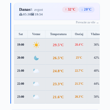
Danas
↑ 32°C
↓ 20°C
8. avgust
🌅 05:30
🌇 19:54
Prevucite za više →
Sat
Vreme
Temperatura
Osećaj
Vlažnost
29.5°C
19:00
28.4°C
36%
26.5°C
20:00
25°C
42%
24.8°C
21:00
22.7°C
40%
23.3°C
22:00
21.5°C
44%
21.6°C
23:00
20.3°C
50%