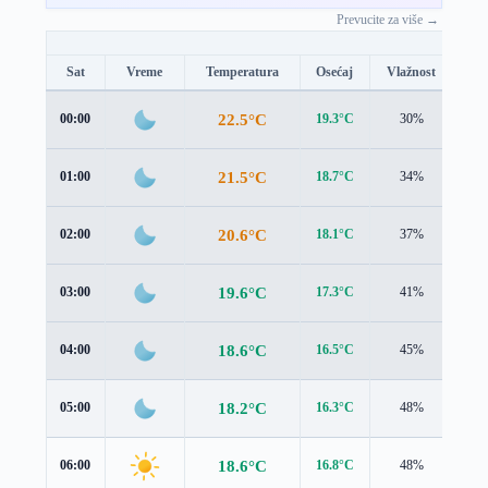
Prevucite za više →
Sat
Vreme
Temperatura
Osećaj
Vlažnost
Br
22.5°C
00:00
19.3°C
30%
3.3
21.5°C
01:00
18.7°C
34%
3.1
20.6°C
02:00
18.1°C
37%
2.8
19.6°C
03:00
17.3°C
41%
2.6
18.6°C
04:00
16.5°C
45%
2.3
18.2°C
05:00
16.3°C
48%
2.2
18.6°C
06:00
16.8°C
48%
2.1