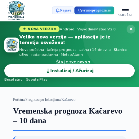
Najave
vremeprognoza.rs
SADRŽAJ
✕
Android · VojvodinaMeteo V2.0
★ NOVA VERZIJA
Velika nova verzija — aplikacija je iz
temelja osvežena!
Nova početna · tačnija prognoza · satna i 14-dnevna ·
Stanice
uživo
· radar padavina · MeteoAlarm
Šta je sve novo ▾
⤓
Instaliraj / Ažuriraj
Besplatno · Google Play
Početna
/
Prognoza po lokacijama
/
Kačarevo
Vremenska prognoza Kačarevo
– 10 dana