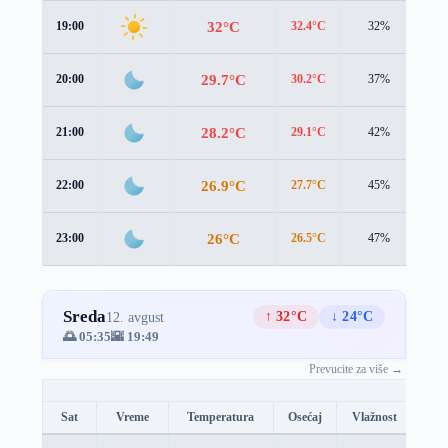
32°C
19:00
32.4°C
32%
1.4
29.7°C
20:00
30.2°C
37%
1.1
28.2°C
21:00
29.1°C
42%
0.5
26.9°C
22:00
27.7°C
45%
0.8
26°C
23:00
26.5°C
47%
1.3
Sreda
↑ 32°C
↓ 24°C
12. avgust
🌅 05:35
🌇 19:49
Prevucite za više →
Sat
Vreme
Temperatura
Osećaj
Vlažnost
Brz