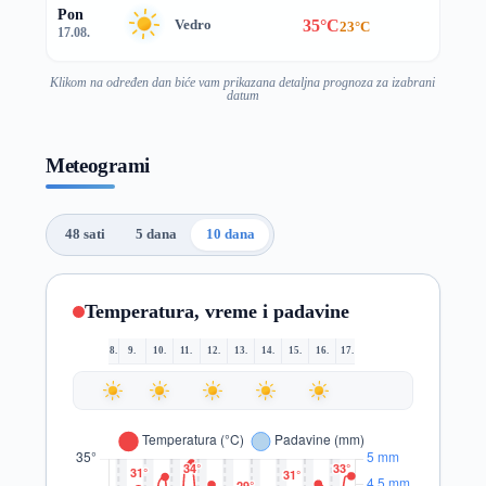
Pon
35°C
Vedro
23°C
17.08.
Klikom na određen dan biće vam prikazana detaljna prognoza za izabrani
datum
Meteogrami
48 sati
5 dana
10 dana
Temperatura, vreme i padavine
8.
9.
10.
11.
12.
13.
14.
15.
16.
17.