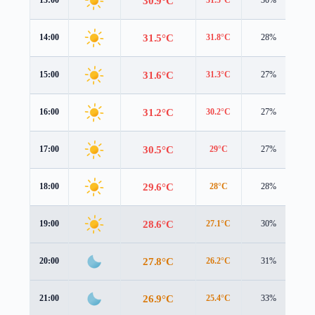
30.9°C
31.5°C
14:00
31.8°C
28%
2.
31.6°C
15:00
31.3°C
27%
2.
31.2°C
16:00
30.2°C
27%
2.
30.5°C
17:00
29°C
27%
2.
29.6°C
18:00
28°C
28%
2.
28.6°C
19:00
27.1°C
30%
2.
27.8°C
20:00
26.2°C
31%
2.
26.9°C
21:00
25.4°C
33%
2.