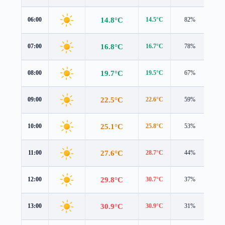
14.8°C
06:00
14.5°C
82%
1.6
16.8°C
07:00
16.7°C
78%
1.9
19.7°C
08:00
19.5°C
67%
2.5
22.5°C
09:00
22.6°C
59%
2.3
25.1°C
10:00
25.8°C
53%
2.2
27.6°C
11:00
28.7°C
44%
2.6
29.8°C
12:00
30.7°C
37%
3.3
30.9°C
13:00
30.9°C
31%
4.3