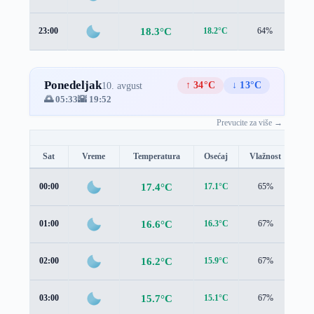
18.3°C
23:00
18.2°C
64%
1.2
Ponedeljak
↑ 34°C
↓ 13°C
10. avgust
🌅 05:33
🌇 19:52
Prevucite za više →
Sat
Vreme
Temperatura
Osećaj
Vlažnost
Br
17.4°C
00:00
17.1°C
65%
1.0
16.6°C
01:00
16.3°C
67%
0.9
16.2°C
02:00
15.9°C
67%
0.7
15.7°C
03:00
15.1°C
67%
1.0