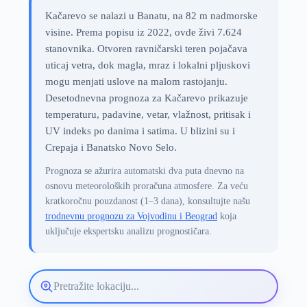
Kačarevo se nalazi u Banatu, na 82 m nadmorske
visine. Prema popisu iz 2022, ovde živi 7.624
stanovnika. Otvoren ravničarski teren pojačava
uticaj vetra, dok magla, mraz i lokalni pljuskovi
mogu menjati uslove na malom rastojanju.
Desetodnevna prognoza za Kačarevo prikazuje
temperaturu, padavine, vetar, vlažnost, pritisak i
UV indeks po danima i satima. U blizini su i
Crepaja i Banatsko Novo Selo.
Prognoza se ažurira automatski dva puta dnevno na
osnovu meteoroloških proračuna atmosfere. Za veću
kratkoročnu pouzdanost (1–3 dana), konsultujte našu
trodnevnu prognozu za Vojvodinu i Beograd
koja
uključuje ekspertsku analizu prognostičara.
Pretražite
lokaciju