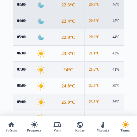
22.3°C
03:00
20.9°C
46%
2.7
22.4°C
04:00
20.8°C
45%
3.1
22.8°C
05:00
20.9°C
44%
3.6
23.3°C
06:00
21.1°C
43%
4.1
24°C
07:00
21.6°C
41%
4.5
24.8°C
08:00
22.2°C
39%
4.7
25.9°C
09:00
23.3°C
36%
4.7
27.4°C
10:00
25°C
32%
4.6
Početna
Prognoza
Vesti
Radar
Merenja
Tamno
29°C
11:00
27.4°C
29%
4.4