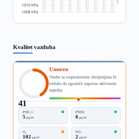
Kvalitet vazduha
Umeren
Osobe sa respiratornim oboljenjima bi
trebalo da ograniče naporne aktivnosti
napolju.
41
AQI
PM2.5
PM10
5
8
µg/m³
µg/m³
O₃
NO₂
102
2
µg/m³
µg/m³