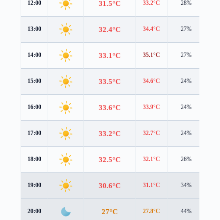
31.5°C
12:00
33.2°C
28%
0.9
32.4°C
13:00
34.4°C
27%
0.9
33.1°C
14:00
35.1°C
27%
0.8
33.5°C
15:00
34.6°C
24%
0.9
33.6°C
16:00
33.9°C
24%
0.9
33.2°C
17:00
32.7°C
24%
0.9
32.5°C
18:00
32.1°C
26%
1.0
30.6°C
19:00
31.1°C
34%
0.8
27°C
20:00
27.8°C
44%
0.9