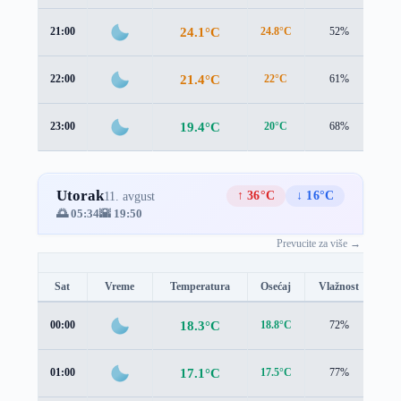
24.1°C
21:00
24.8°C
52%
0.9
21.4°C
22:00
22°C
61%
1.0
19.4°C
23:00
20°C
68%
1.0
Utorak
↑ 36°C
↓ 16°C
11. avgust
🌅 05:34
🌇 19:50
Prevucite za više →
Sat
Vreme
Temperatura
Osećaj
Vlažnost
Br
18.3°C
00:00
18.8°C
72%
0.9
17.1°C
01:00
17.5°C
77%
1.2