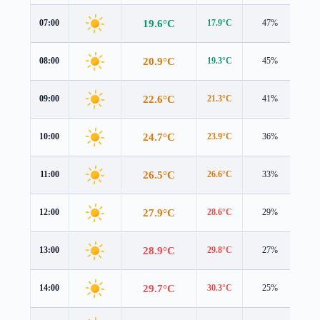
19.6°C
07:00
17.9°C
47%
2.2
20.9°C
08:00
19.3°C
45%
2.2
22.6°C
09:00
21.3°C
41%
2.0
24.7°C
10:00
23.9°C
36%
1.6
26.5°C
11:00
26.6°C
33%
1.4
27.9°C
12:00
28.6°C
29%
1.3
28.9°C
13:00
29.8°C
27%
1.2
29.7°C
14:00
30.3°C
25%
1.3