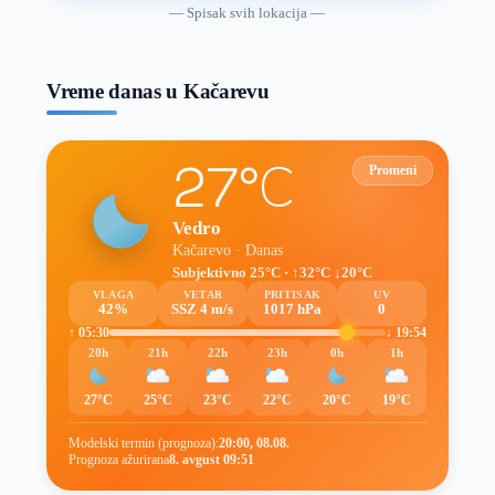
vremenske
— Spisak svih lokacija —
prognoze
Vreme danas u Kačarevu
27°C
Promeni
Vedro
Kačarevo · Danas
Subjektivno 25°C · ↑32°C ↓20°C
VLAGA
VETAR
PRITISAK
UV
42%
SSZ 4 m/s
1017 hPa
0
↑ 05:30
↓ 19:54
20h
21h
22h
23h
0h
1h
27°C
25°C
23°C
22°C
20°C
19°C
Modelski termin (prognoza):
20:00, 08.08.
Prognoza ažurirana
8. avgust 09:51