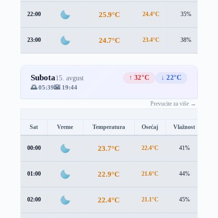
25.9°C
22:00
24.4°C
35%
2.
24.7°C
23:00
23.4°C
38%
2.
Subota
↑ 32°C
↓ 22°C
15. avgust
🌅 05:39
🌇 19:44
Prevucite za više →
Sat
Vreme
Temperatura
Osećaj
Vlažnost
Br
23.7°C
00:00
22.4°C
41%
2.3
22.9°C
01:00
21.6°C
44%
2.3
22.4°C
02:00
21.1°C
45%
2.4