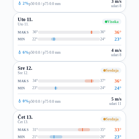
3 m/s
💧 2%
p50 0.0 / p75 0.0 mm
udari 8
Uto 11.
Visoka
Uto 11.
36°
36°
36°
MAKS
23°
22°
24°
MIN
4 m/s
💧 6%
p50 0.0 / p75 0.0 mm
udari 8
Sre 12.
Srednja
Sre 12.
36°
34°
37°
MAKS
24°
23°
24°
MIN
5 m/s
💧 0%
p50 0.0 / p75 0.0 mm
udari 11
Čet 13.
Srednja
Čet 13.
33°
31°
35°
MAKS
23°
21°
26°
MIN