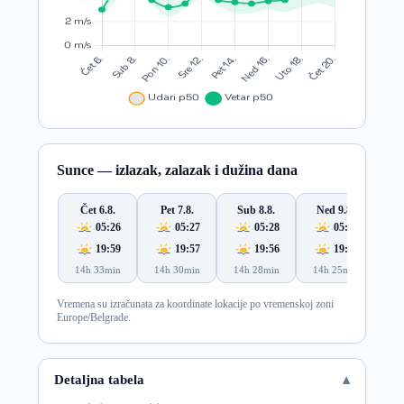
Sunce — izlazak, zalazak i dužina dana
Čet 6.8.
Pet 7.8.
Sub 8.8.
Ned 9.8.
Po
05:26
05:27
05:28
05:29
19:59
19:57
19:56
19:54
14h 33min
14h 30min
14h 28min
14h 25min
14
Vremena su izračunata za koordinate lokacije po vremenskoj zoni
Europe/Belgrade.
Detaljna tabela