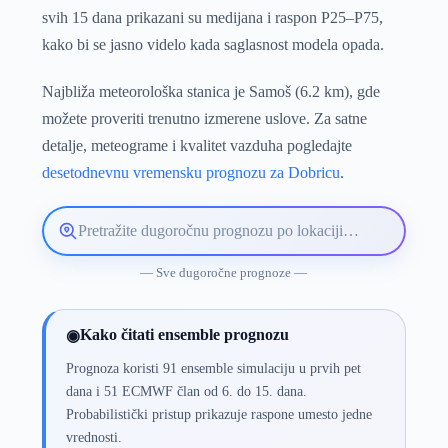
svih 15 dana prikazani su medijana i raspon P25–P75,
kako bi se jasno videlo kada saglasnost modela opada.
Najbliža meteorološka stanica je Samoš (6.2 km), gde
možete proveriti trenutno izmerene uslove. Za satne
detalje, meteograme i kvalitet vazduha pogledajte
desetodnevnu vremensku prognozu za Dobricu
.
Pretražite
lokaciju
vremenske
— Sve dugoročne prognoze —
prognoze
Kako čitati ensemble prognozu
◉
Prognoza koristi 91 ensemble simulaciju u prvih pet
dana i 51 ECMWF član od 6. do 15. dana.
Probabilistički pristup prikazuje raspone umesto jedne
vrednosti.