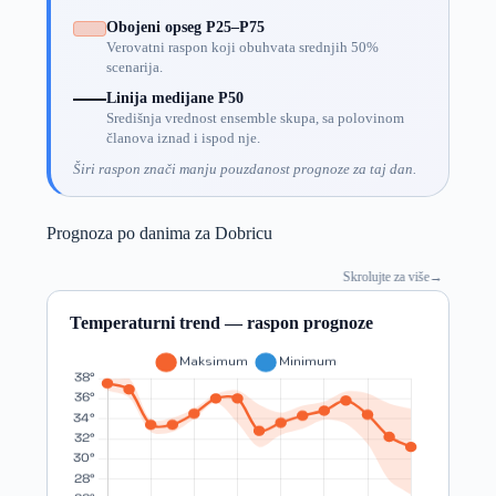
Obojeni opseg P25–P75
Verovatni raspon koji obuhvata srednjih 50%
scenarija.
Linija medijane P50
Središnja vrednost ensemble skupa, sa polovinom
članova iznad i ispod nje.
Širi raspon znači manju pouzdanost prognoze za taj dan.
Prognoza po danima za Dobricu
Skrolujte za više
→
Temperaturni trend — raspon prognoze