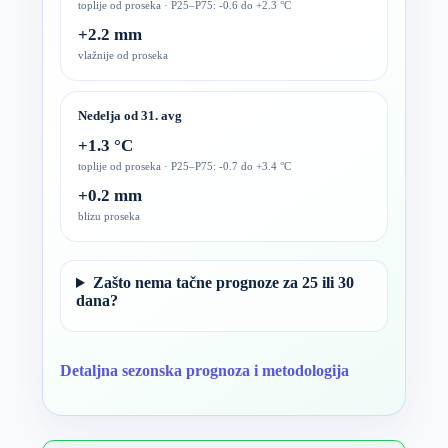
toplije od proseka · P25–P75: -0.6 do +2.3 °C
+2.2 mm
vlažnije od proseka
Nedelja od 31. avg
+1.3 °C
toplije od proseka · P25–P75: -0.7 do +3.4 °C
+0.2 mm
blizu proseka
Zašto nema tačne prognoze za 25 ili 30
dana?
Detaljna sezonska prognoza i metodologija