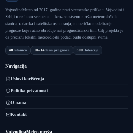
VojvodinaMeteo od 2017. godine prati vremenske prilike u Vojvodini i
Srbiji u realnom vremenu — kroz sopstvenu mrežu meteoroloških
stanica, radarska i satelitska osmatranja, numeričko modeliranje i
prognoze koje ručno obrađuje naš prognostičarski tim. Cilj projekta je
da precizni lokalni meteorološki podaci budu dostupni svima.
40+
stanica
10–14
dana prognoze
500+
lokacija
Navigacija
Uslovi korišćenja
Politika privatnosti
O nama
Kontakt
VojvodinaMeteo mreža