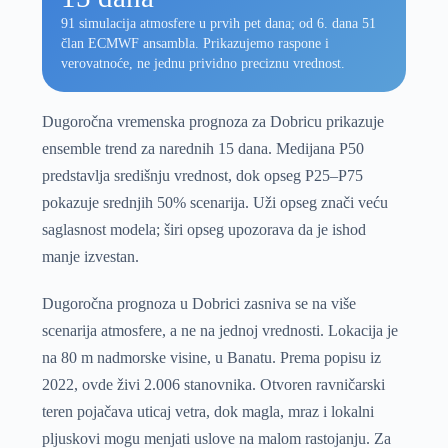
91 simulacija atmosfere u prvih pet dana; od 6. dana 51
član ECMWF ansambla. Prikazujemo raspone i
verovatnoće, ne jednu prividno preciznu vrednost.
Dugoročna vremenska prognoza za Dobricu prikazuje
ensemble trend za narednih 15 dana. Medijana P50
predstavlja središnju vrednost, dok opseg P25–P75
pokazuje srednjih 50% scenarija. Uži opseg znači veću
saglasnost modela; širi opseg upozorava da je ishod
manje izvestan.
Dugoročna prognoza u Dobrici zasniva se na više
scenarija atmosfere, a ne na jednoj vrednosti. Lokacija je
na 80 m nadmorske visine, u Banatu. Prema popisu iz
2022, ovde živi 2.006 stanovnika. Otvoren ravničarski
teren pojačava uticaj vetra, dok magla, mraz i lokalni
pljuskovi mogu menjati uslove na malom rastojanju. Za