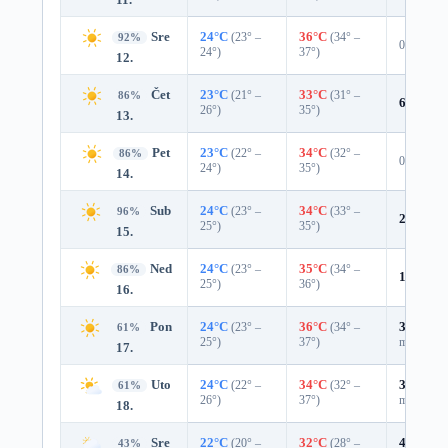
Sre
24°C
(23° –
36°C
(34° –
92%
0%
24°)
37°)
12.
Čet
23°C
(21° –
33°C
(31° –
86%
6%
0.0 
26°)
35°)
13.
Pet
23°C
(22° –
34°C
(32° –
86%
0%
24°)
35°)
14.
Sub
24°C
(23° –
34°C
(33° –
96%
2%
0.0 
25°)
35°)
15.
Ned
24°C
(23° –
35°C
(34° –
86%
14%
0.0
25°)
36°)
16.
Pon
24°C
(23° –
36°C
(34° –
31%
0.0
61%
25°)
37°)
mm)
17.
Uto
24°C
(22° –
34°C
(32° –
33%
0.0
61%
26°)
37°)
mm)
18.
Sre
22°C
(20° –
32°C
(28° –
47%
0.0
43%