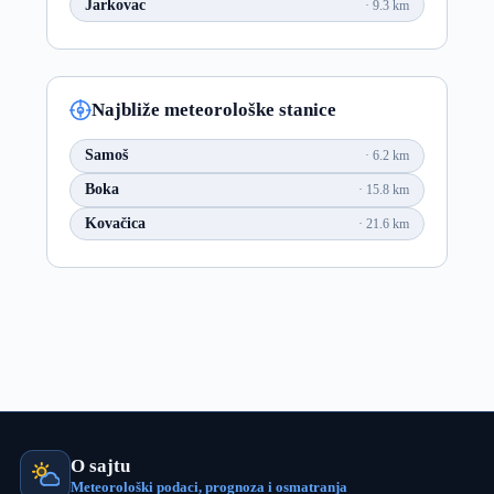
Jarkovac
9.3 km
Najbliže meteorološke stanice
Samoš
6.2 km
Boka
15.8 km
Kovačica
21.6 km
O sajtu
Meteorološki podaci, prognoza i osmatranja