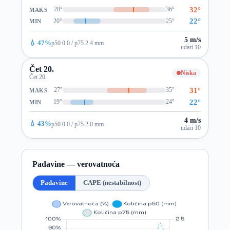
32°
28°
36°
MAKS
22°
20°
25°
MIN
5 m/s
💧 47%
p50 0.0 / p75 2.4 mm
udari 10
Čet 20.
Niska
Čet 20.
31°
27°
35°
MAKS
22°
19°
24°
MIN
4 m/s
💧 43%
p50 0.0 / p75 2.0 mm
udari 10
Padavine — verovatnoća
Padavine
CAPE (nestabilnost)