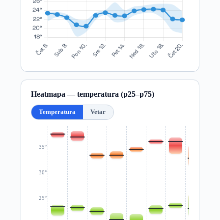
Heatmapa — temperatura (p25–p75)
Temperatura
Vetar
35°
30°
25°