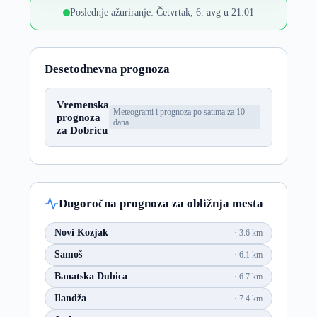
Poslednje ažuriranje: Četvrtak, 6. avg u 21:01
Desetodnevna prognoza
Vremenska
Meteogrami i prognoza po satima za 10
prognoza
dana
za Dobricu
Dugoročna prognoza za obližnja mesta
Novi Kozjak
3.6 km
Samoš
6.1 km
Banatska Dubica
6.7 km
Ilandža
7.4 km