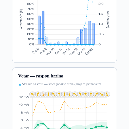
Vetar — raspon brzina
Strelice na vrhu — smer (odakle duva); boja = jačina vetra
▲