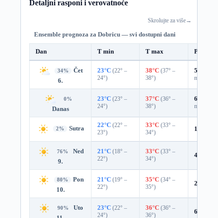
Detaljni rasponi i verovatnoće
Skrolujte za više
→
Ensemble prognoza za Dobricu — svi dostupni dani
Dan
T min
T max
Padavin
Čet
23°C
(22° –
38°C
(37° –
57%
0.3
34%
24°)
38°)
mm)
6.
23°C
(23° –
37°C
(36° –
67%
0.3
0%
24°)
38°)
mm)
Danas
22°C
(22° –
33°C
(33° –
Sutra
15%
0.0
2%
23°)
34°)
Ned
21°C
(18° –
33°C
(33° –
76%
4%
0.0 
22°)
34°)
9.
Pon
21°C
(19° –
35°C
(34° –
80%
2%
0.0 
22°)
35°)
10.
Uto
23°C
(22° –
36°C
(36° –
90%
6%
0.0 
24°)
36°)
11.