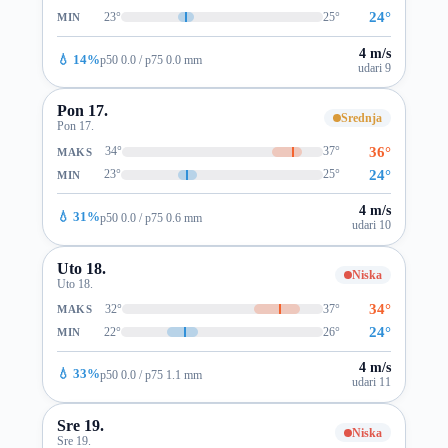
24°
23°
25°
MIN
4 m/s
💧 14%
p50 0.0 / p75 0.0 mm
udari 9
Pon 17.
Srednja
Pon 17.
36°
34°
37°
MAKS
24°
23°
25°
MIN
4 m/s
💧 31%
p50 0.0 / p75 0.6 mm
udari 10
Uto 18.
Niska
Uto 18.
34°
32°
37°
MAKS
24°
22°
26°
MIN
4 m/s
💧 33%
p50 0.0 / p75 1.1 mm
udari 11
Sre 19.
Niska
Sre 19.