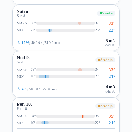
Sutra
Visoka
Sub 8.
33°
33°
34°
MAKS
22°
22°
23°
MIN
5 m/s
💧 15%
p50 0.0 / p75 0.0 mm
udari 10
Ned 9.
Srednja
Ned 9.
33°
33°
34°
MAKS
21°
18°
22°
MIN
4 m/s
💧 4%
p50 0.0 / p75 0.0 mm
udari 8
Pon 10.
Srednja
Pon 10.
35°
34°
35°
MAKS
21°
19°
22°
MIN