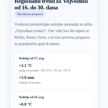
Regionalni trend za Vojvodinu
od 16. do 30. dana
Nije dnevna prognoza
Vrednosti predstavljaju nedeljne anomalije za tačku
„Vojvodina (centar)“. One važe kao širi signal za
Bačku, Banat i Srem, a ne kao precizna prognoza
za pojedinačan grad ili datum.
Nedelja od 17. avg
+2.1 °C
toplije od proseka · P25–P75: +0.2 do +3.9 °C
+3.9 mm
vlažnije od proseka
Nedelja od 24. avg
+0.9 °C