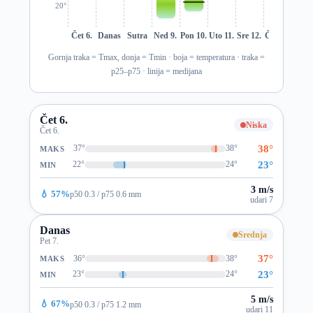
20°
Čet 6.
Danas
Sutra
Ned 9.
Pon 10.
Uto 11.
Sre 12.
Čet 13.
Pet 1
Gornja traka = Tmax, donja = Tmin · boja = temperatura · traka =
p25–p75 · linija = medijana
Čet 6.
Niska
Čet 6.
38°
37°
38°
MAKS
23°
22°
24°
MIN
3 m/s
💧 57%
p50 0.3 / p75 0.6 mm
udari 7
Danas
Srednja
Pet 7.
37°
36°
38°
MAKS
23°
23°
24°
MIN
5 m/s
💧 67%
p50 0.3 / p75 1.2 mm
udari 11