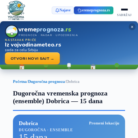
Najave
vremeprognoza.rs
SADRŽAJ
×
vreme
prognoza
.rs
PROGNOZA · RADAR · UPOZORENJA
NASTAVAK PRIČE
Iz vojvodinameteo.rs
sada za celu Srbiju
OTVORI NOVI SAJT →
Početna
/
Dugoročna prognoza
/
Dobrica
Dugoročna vremenska prognoza
(ensemble) Dobrica — 15 dana
Dobrica
Promeni lokaciju
DUGOROČNA · ENSEMBLE
15 dana