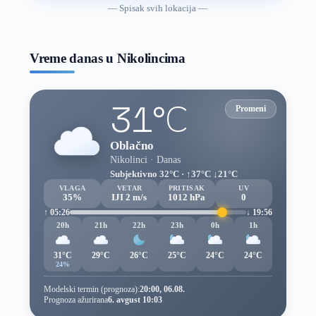
vremenske
— Spisak svih lokacija —
prognoze
Vreme danas u Nikolincima
31°C
Promeni
Oblačno
Nikolinci · Danas
Subjektivno 32°C · ↑37°C ↓21°C
VLAGA
VETAR
PRITISAK
UV
35%
IJI 2 m/s
1012 hPa
0
↑ 05:26
↓ 19:56
20h
21h
22h
23h
0h
1h
31°C
29°C
26°C
25°C
24°C
24°C
24%
Modelski termin (prognoza):
20:00, 06.08.
Prognoza ažurirana
6. avgust 10:03