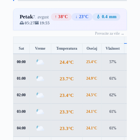
Petak
↑ 38°C
↓ 23°C
💧 0.4 mm
7. avgust
🌅 05:27
🌇 19:55
Prevucite za više →
Sat
Vreme
Temperatura
Osećaj
Vlažnost
Brzina
24.4°C
00:00
25.4°C
57%
1.5 m/s
23.7°C
01:00
24.9°C
61%
1.4 m/s
23.4°C
02:00
24.5°C
62%
1.6 m/s
23.3°C
03:00
24.1°C
61%
1.7 m/s
23.3°C
04:00
24.1°C
61%
1.7 m/s