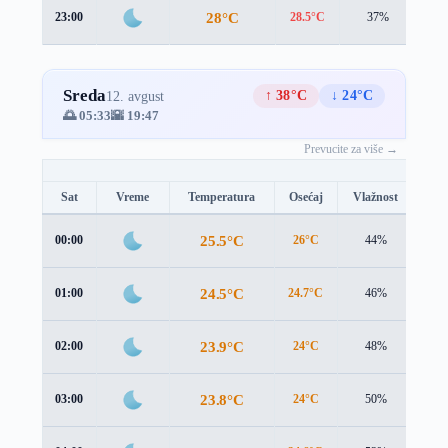
28°C
23:00
28.5°C
37%
0.3
Sreda
↑ 38°C
↓ 24°C
12. avgust
🌅 05:33
🌇 19:47
Prevucite za više →
Sat
Vreme
Temperatura
Osećaj
Vlažnost
Brz
25.5°C
00:00
26°C
44%
0.6
24.5°C
01:00
24.7°C
46%
0.9
23.9°C
02:00
24°C
48%
1.1
23.8°C
03:00
24°C
50%
1.2