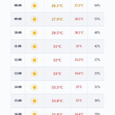
26.1°C
08:00
27.2°C
64%
4.1
27.9°C
09:00
28.5°C
55%
4.3
29.5°C
10:00
30.1°C
48%
4.2
31°C
11:00
32°C
42%
4.0
32°C
12:00
33.5°C
37%
3.6
33°C
13:00
34.6°C
33%
3.0
33.5°C
14:00
35°C
31%
2.7
33.8°C
15:00
35°C
30%
2.4
33.8°C
16:00
34.4°C
29%
2.3