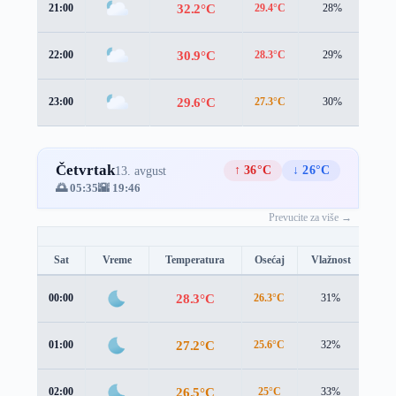
32.2°C
21:00
29.4°C
28%
6.1
30.9°C
22:00
28.3°C
29%
5.5
29.6°C
23:00
27.3°C
30%
4.6
Četvrtak
↑ 36°C
↓ 26°C
13. avgust
🌅 05:35
🌇 19:46
Prevucite za više →
Sat
Vreme
Temperatura
Osećaj
Vlažnost
Brz
28.3°C
00:00
26.3°C
31%
3.7 
27.2°C
01:00
25.6°C
32%
2.9 
26.5°C
02:00
25°C
33%
2.4 