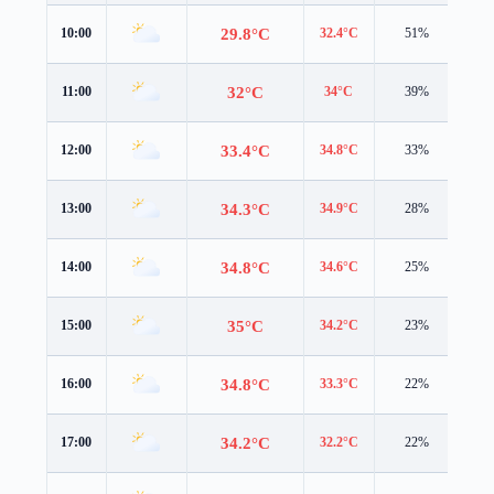
29.8°C
10:00
32.4°C
51%
1.2
32°C
11:00
34°C
39%
1.5
33.4°C
12:00
34.8°C
33%
2.2
34.3°C
13:00
34.9°C
28%
3.0
34.8°C
14:00
34.6°C
25%
3.6
35°C
15:00
34.2°C
23%
3.9
34.8°C
16:00
33.3°C
22%
3.8
34.2°C
17:00
32.2°C
22%
3.6