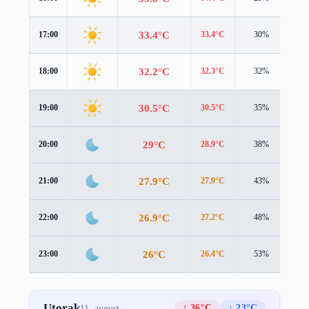
33.4°C
17:00
33.4°C
30%
2.1
32.2°C
18:00
32.3°C
32%
1.8
30.5°C
19:00
30.5°C
35%
2.0
29°C
20:00
28.9°C
38%
2.4
27.9°C
21:00
27.9°C
43%
2.4
26.9°C
22:00
27.2°C
48%
2.5
26°C
23:00
26.4°C
53%
2.8
Utorak
↑ 36°C
↓ 23°C
11. avgust