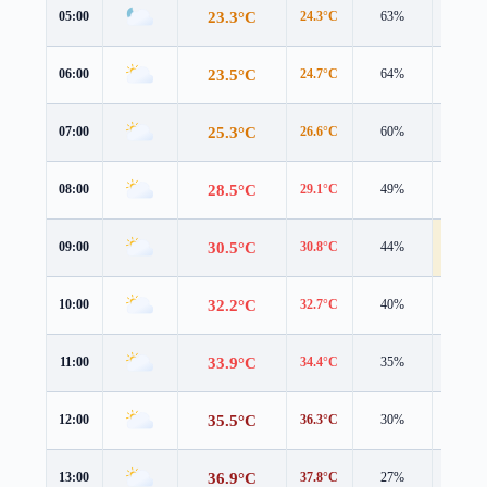
23.3°C
05:00
24.3°C
63%
1.8 m/s
23.5°C
06:00
24.7°C
64%
1.7 m/s
25.3°C
07:00
26.6°C
60%
2.1 m/s
28.5°C
08:00
29.1°C
49%
3.4 m/s
30.5°C
09:00
30.8°C
44%
4.1 m/s
32.2°C
10:00
32.7°C
40%
3.7 m/s
33.9°C
11:00
34.4°C
35%
3.8 m/s
35.5°C
12:00
36.3°C
30%
3.2 m/s
36.9°C
13:00
37.8°C
27%
3.5 m/s