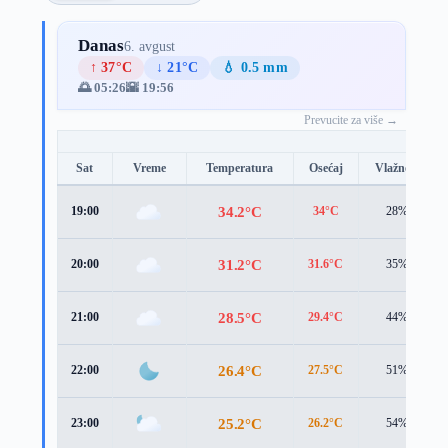
Danas
6. avgust
↑ 37°C
↓ 21°C
💧 0.5 mm
🌅 05:26
🌇 19:56
Prevucite za više →
Sat
Vreme
Temperatura
Osećaj
Vlažnost
34.2°C
19:00
34°C
28%
31.2°C
20:00
31.6°C
35%
28.5°C
21:00
29.4°C
44%
26.4°C
22:00
27.5°C
51%
25.2°C
23:00
26.2°C
54%