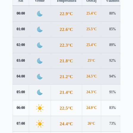
Sat
Vreme
Temperatura
Osećaj
Vlažnost
Br
22.9°C
00:00
25.4°C
80%
1.9
22.6°C
01:00
25.5°C
85%
1.8
22.3°C
02:00
25.4°C
89%
1.7
21.8°C
03:00
25°C
92%
1.6
21.2°C
04:00
24.5°C
94%
1.3
21.4°C
05:00
24.3°C
91%
1.5
22.5°C
06:00
24.9°C
83%
2.3
24.4°C
07:00
26°C
73%
3.3