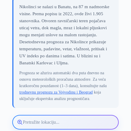
Nikolinci se nalazi u Banatu, na 87 m nadmorske
visine. Prema popisu iz 2022, ovde živi 1.905
stanovnika. Otvoren ravničarski teren pojačava
uticaj vetra, dok magla, mraz i lokalni pljuskovi
mogu menjati uslove na malom rastojanju.
Desetodnevna prognoza za Nikolince prikazuje
temperaturu, padavine, vetar, vlažnost, pritisak i
UV indeks po danima i satima. U blizini su i
Banatski Karlovac i Uljma.
Prognoza se ažurira automatski dva puta dnevno na
osnovu meteoroloških proračuna atmosfere. Za veću
kratkoročnu pouzdanost (1–3 dana), konsultujte našu
trodnevnu prognozu za Vojvodinu i Beograd
koja
uključuje ekspertsku analizu prognostičara.
Pretražite
lokaciju