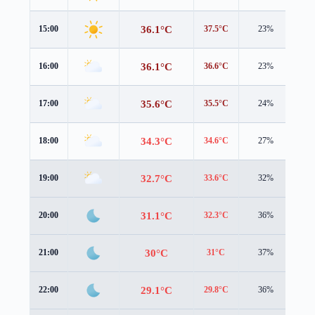
36.1°C
15:00
37.5°C
23%
0.9
36.1°C
16:00
36.6°C
23%
1.2
35.6°C
17:00
35.5°C
24%
1.5
34.3°C
18:00
34.6°C
27%
1.1
32.7°C
19:00
33.6°C
32%
0.4
31.1°C
20:00
32.3°C
36%
0.3
30°C
21:00
31°C
37%
0.3
29.1°C
22:00
29.8°C
36%
0.4