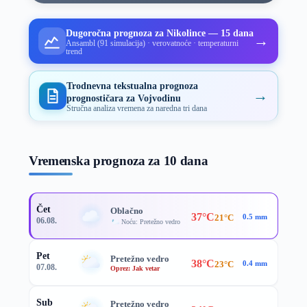
Dugoročna prognoza za Nikolince — 15 dana
→
Ansambl (91 simulacija) · verovatnoće · temperaturni
trend
Trodnevna tekstualna prognoza
→
prognostičara za Vojvodinu
Stručna analiza vremena za naredna tri dana
Vremenska prognoza za 10 dana
Čet
Oblačno
37°C
21°C
0.5 mm
06.08.
Noću: Pretežno vedro
Pet
Pretežno vedro
38°C
23°C
0.4 mm
07.08.
Oprez: Jak vetar
Sub
Pretežno vedro