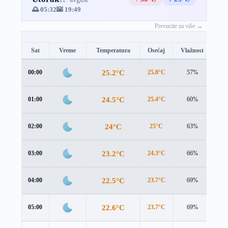
🌅 05:32
🌇 19:49
Prevucite za više →
Sat
Vreme
Temperatura
Osećaj
Vlažnost
Br
25.2°C
00:00
25.8°C
57%
2.8
24.5°C
01:00
25.4°C
60%
2.6
24°C
02:00
25°C
63%
2.4
23.2°C
03:00
24.3°C
66%
2.3
22.5°C
04:00
23.7°C
69%
2.2
22.6°C
05:00
23.7°C
69%
2.2