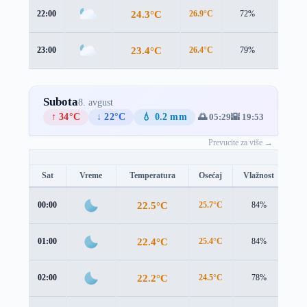
24.3°C
22:00
26.9°C
72%
1.5 m/s
23.4°C
23:00
26.4°C
79%
1.1 m/s
Subota
8. avgust
↑ 34°C
↓ 22°C
💧 0.2 mm
🌅 05:29
🌇 19:53
Prevucite za više →
Sat
Vreme
Temperatura
Osećaj
Vlažnost
Br
22.5°C
00:00
25.7°C
84%
0.9
22.4°C
01:00
25.4°C
84%
1.1
22.2°C
02:00
24.5°C
78%
1.4