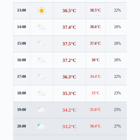
36.5°C
13:00
38.5°C
22%
0.7
37.4°C
14:00
38.6°C
20%
1.2
37.5°C
15:00
37.6°C
20%
2.1
37.2°C
16:00
36°C
20%
3.1
36.3°C
17:00
34.4°C
22%
4.2
35.3°C
18:00
33°C
23%
5.2
34.2°C
19:00
31.6°C
25%
6.0
33.2°C
20:00
30.4°C
27%
6.3