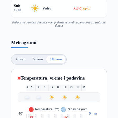
Sub
34°C
Vedro
25°C
15.08.
Klikom na određen dan biće vam prikazana detaljna prognoza za izabrani
datum
Meteogrami
48 sati
5 dana
10 dana
Temperatura, vreme i padavine
6.
7.
8.
9.
10.
11.
12.
13.
14.
15.