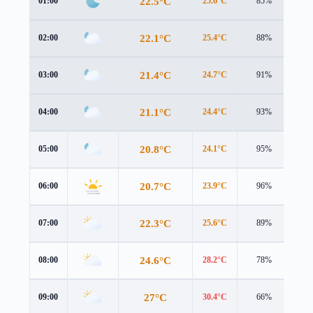
22.5°C
01:00
25.6°C
85%
1.3
22.1°C
02:00
25.4°C
88%
0.9
21.4°C
03:00
24.7°C
91%
1.0
21.1°C
04:00
24.4°C
93%
1.0
20.8°C
05:00
24.1°C
95%
1.1
20.7°C
06:00
23.9°C
96%
1.2
22.3°C
07:00
25.6°C
89%
1.4
24.6°C
08:00
28.2°C
78%
1.0
27°C
09:00
30.4°C
66%
1.1