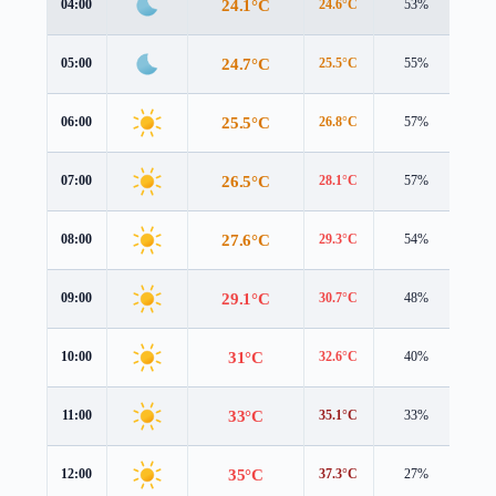
24.1°C
04:00
24.6°C
53%
1.5
24.7°C
05:00
25.5°C
55%
1.7
25.5°C
06:00
26.8°C
57%
1.9
26.5°C
07:00
28.1°C
57%
2.0
27.6°C
08:00
29.3°C
54%
1.9
29.1°C
09:00
30.7°C
48%
1.7
31°C
10:00
32.6°C
40%
1.3
33°C
11:00
35.1°C
33%
0.9
35°C
12:00
37.3°C
27%
0.5