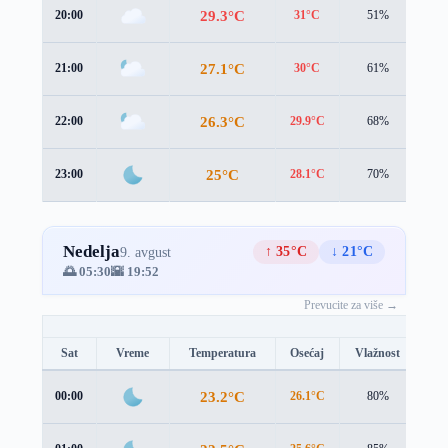
29.3°C
20:00
31°C
51%
2.5
27.1°C
21:00
30°C
61%
0.8
26.3°C
22:00
29.9°C
68%
0.4
25°C
23:00
28.1°C
70%
0.7
Nedelja
↑ 35°C
↓ 21°C
9. avgust
🌅 05:30
🌇 19:52
Prevucite za više →
Sat
Vreme
Temperatura
Osećaj
Vlažnost
Br
23.2°C
00:00
26.1°C
80%
1.3