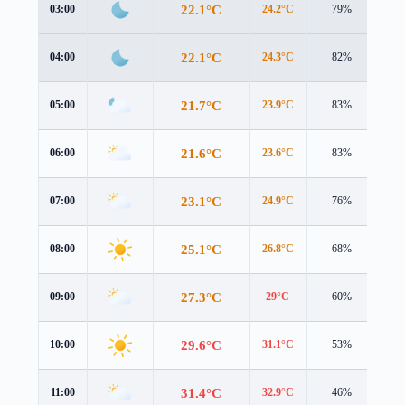
22.1°C
03:00
24.2°C
79%
1.9
22.1°C
04:00
24.3°C
82%
2.1
21.7°C
05:00
23.9°C
83%
2.1
21.6°C
06:00
23.6°C
83%
2.2
23.1°C
07:00
24.9°C
76%
2.7
25.1°C
08:00
26.8°C
68%
2.9
27.3°C
09:00
29°C
60%
3.1
29.6°C
10:00
31.1°C
53%
3.7
31.4°C
11:00
32.9°C
46%
4.5