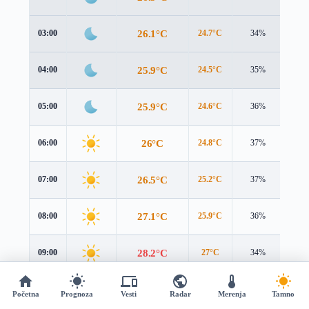
26.1°C
03:00
24.7°C
34%
2.2 
25.9°C
04:00
24.5°C
35%
2.2 
25.9°C
05:00
24.6°C
36%
2.3 
26°C
06:00
24.8°C
37%
2.5 
26.5°C
07:00
25.2°C
37%
2.7 
27.1°C
08:00
25.9°C
36%
2.8 
28.2°C
09:00
27°C
34%
3.0 
29.9°C
10:00
28.8°C
31%
3.1 
Početna
Prognoza
Vesti
Radar
Merenja
Tamno