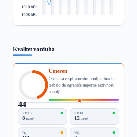
Kvalitet vazduha
Umeren
Osobe sa respiratornim oboljenjima bi
trebalo da ograniče naporne aktivnosti
napolju.
44
AQI
PM2.5
PM10
8
12
µg/m³
µg/m³
O₃
NO₂