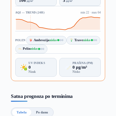
106
3
µg/m³
µg/m³
AQI — TREND (24H)
min 22 · max 64
Ambrozija
nisko
Trave
nisko
POLEN
Pelin
nisko
UV INDEKS
PRAŠINA (PM)
0
0 µg/m³
Nizak
Nisko
Satna prognoza po terminima
Tabela
Po danu