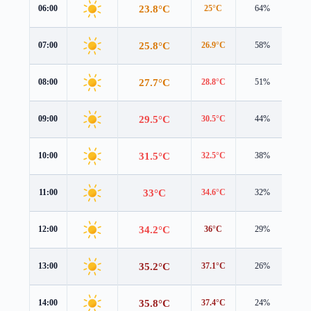
23.8°C
06:00
25°C
64%
2.3
25.8°C
07:00
26.9°C
58%
2.4
27.7°C
08:00
28.8°C
51%
2.3
29.5°C
09:00
30.5°C
44%
2.2
31.5°C
10:00
32.5°C
38%
2.0
33°C
11:00
34.6°C
32%
1.8
34.2°C
12:00
36°C
29%
1.5
35.2°C
13:00
37.1°C
26%
1.2
35.8°C
14:00
37.4°C
24%
1.1