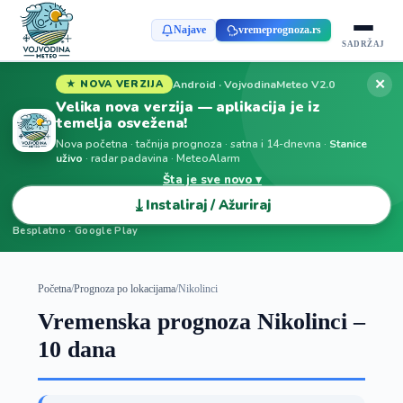
Najave
vremeprognoza.rs
SADRŽAJ
✕
Android · VojvodinaMeteo V2.0
★ NOVA VERZIJA
Velika nova verzija — aplikacija je iz
temelja osvežena!
Nova početna · tačnija prognoza · satna i 14-dnevna ·
Stanice
uživo
· radar padavina · MeteoAlarm
Šta je sve novo ▾
⤓
Instaliraj / Ažuriraj
Besplatno · Google Play
Početna
/
Prognoza po lokacijama
/
Nikolinci
Vremenska prognoza Nikolinci –
10 dana