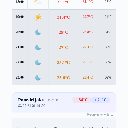
33.1°C
18:00
31.1°C
23%
3.3
31.4°C
19:00
29.7°C
24%
2.6
29°C
20:00
28.4°C
31%
1.2
27°C
21:00
27.3°C
39%
0.6
25.1°C
22:00
26.1°C
53%
1.1
23.6°C
23:00
25.4°C
69%
1.8
Ponedeljak
↑ 34°C
↓ 21°C
10. avgust
🌅 05:31
🌇 19:50
Prevucite za više →