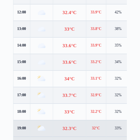
32.4°C
12:00
33.9°C
42%
4.8
33°C
13:00
33.8°C
38%
4.8
33.6°C
14:00
33.9°C
35%
5.0
33.6°C
15:00
33.2°C
34%
4.7
34°C
16:00
33.1°C
32%
4.7
33.7°C
17:00
32.9°C
32%
4.5
33°C
18:00
32.2°C
32%
4.1
32.3°C
19:00
32°C
33%
3.0