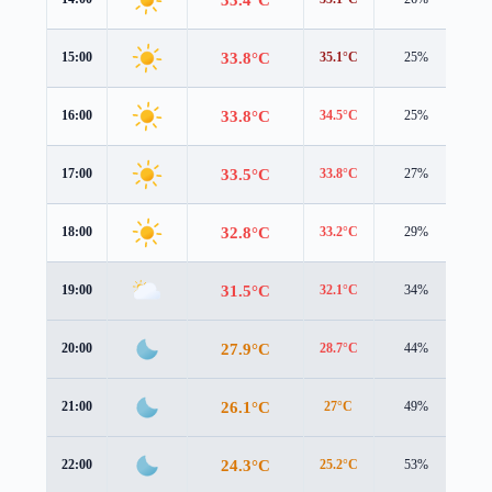
33.8°C
15:00
35.1°C
25%
0.8
33.8°C
16:00
34.5°C
25%
0.5
33.5°C
17:00
33.8°C
27%
0.6
32.8°C
18:00
33.2°C
29%
0.8
31.5°C
19:00
32.1°C
34%
1.0
27.9°C
20:00
28.7°C
44%
1.3
26.1°C
21:00
27°C
49%
1.0
24.3°C
22:00
25.2°C
53%
0.8