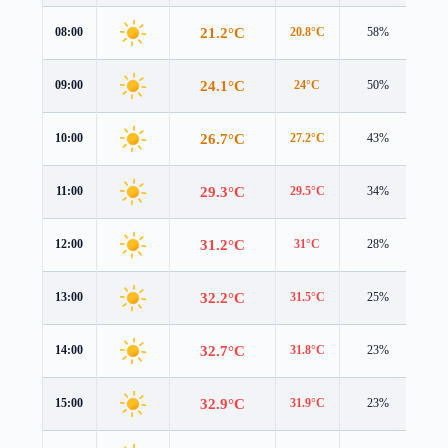
21.2°C
08:00
20.8°C
58%
2.4
24.1°C
09:00
24°C
50%
1.9
26.7°C
10:00
27.2°C
43%
1.6
29.3°C
11:00
29.5°C
34%
2.7
31.2°C
12:00
31°C
28%
3.7
32.2°C
13:00
31.5°C
25%
4.4
32.7°C
14:00
31.8°C
23%
4.2
32.9°C
15:00
31.9°C
23%
4.0