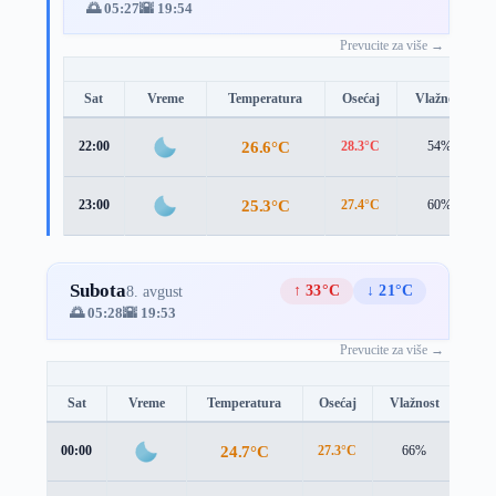
🌅 05:27
🌇 19:54
Prevucite za više →
Sat
Vreme
Temperatura
Osećaj
Vlažnost
26.6°C
22:00
28.3°C
54%
25.3°C
23:00
27.4°C
60%
Subota
↑ 33°C
↓ 21°C
8. avgust
🌅 05:28
🌇 19:53
Prevucite za više →
Sat
Vreme
Temperatura
Osećaj
Vlažnost
Brz
24.7°C
00:00
27.3°C
66%
0.5 