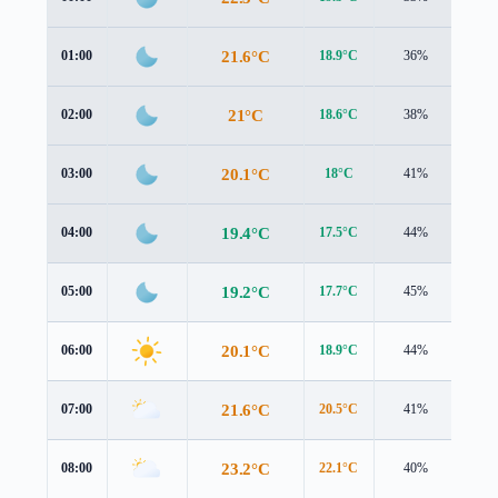
21.6°C
01:00
18.9°C
36%
3.2 
21°C
02:00
18.6°C
38%
2.9 
20.1°C
03:00
18°C
41%
2.4 
19.4°C
04:00
17.5°C
44%
2.0 
19.2°C
05:00
17.7°C
45%
1.4 
20.1°C
06:00
18.9°C
44%
0.9 
21.6°C
07:00
20.5°C
41%
1.1 
23.2°C
08:00
22.1°C
40%
1.5 