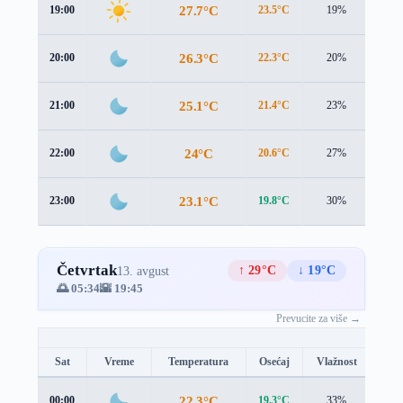
27.7°C
19:00
23.5°C
19%
4.6 
26.3°C
20:00
22.3°C
20%
4.0 
25.1°C
21:00
21.4°C
23%
3.8 
24°C
22:00
20.6°C
27%
3.8 
23.1°C
23:00
19.8°C
30%
3.8 
Četvrtak
↑ 29°C
↓ 19°C
13. avgust
🌅 05:34
🌇 19:45
Prevucite za više →
Sat
Vreme
Temperatura
Osećaj
Vlažnost
Brz
22.3°C
00:00
19.3°C
33%
3.6 