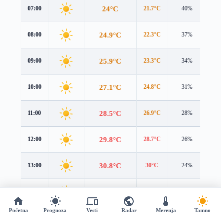
24°C
07:00
21.7°C
40%
4.2
24.9°C
08:00
22.3°C
37%
4.4
25.9°C
09:00
23.3°C
34%
4.4
27.1°C
10:00
24.8°C
31%
4.2
28.5°C
11:00
26.9°C
28%
4.0
29.8°C
12:00
28.7°C
26%
3.7
30.8°C
13:00
30°C
24%
3.5
31.3°C
14:00
30.5°C
23%
3.3
Početna
Prognoza
Vesti
Radar
Merenja
Tamno
31.2°C
15:00
29.9°C
23%
3.2