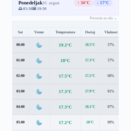
Ponedeljak
↑ 34°C
↓ 17°C
10. avgust
🌅 05:30
🌇 19:50
Prevucite za više →
Sat
Vreme
Temperatura
Osećaj
Vlažnost
Br
19.2°C
00:00
18.5°C
57%
1.6
18°C
01:00
17.3°C
57%
1.2
17.5°C
02:00
17.2°C
66%
1.4
17.3°C
03:00
17.9°C
81%
1.5
17.3°C
04:00
18.1°C
87%
1.7
17.2°C
05:00
18°C
89%
1.9