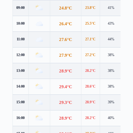
24.8°C
09:00
23.8°C
41%
2.1 
26.4°C
10:00
25.5°C
43%
3.3 
27.6°C
11:00
27.1°C
44%
4.4 
27.9°C
12:00
27.2°C
38%
3.6 
28.9°C
13:00
28.2°C
38%
4.1 
29.4°C
14:00
28.6°C
38%
4.4 
29.3°C
15:00
28.9°C
39%
4.4 
28.9°C
16:00
28.2°C
40%
4.2 