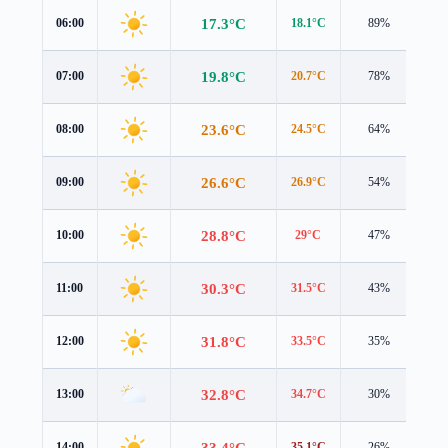
17.3°C
06:00
18.1°C
89%
2.1
19.8°C
07:00
20.7°C
78%
2.2
23.6°C
08:00
24.5°C
64%
2.5
26.6°C
09:00
26.9°C
54%
3.8
28.8°C
10:00
29°C
47%
4.3
30.3°C
11:00
31.5°C
43%
3.8
31.8°C
12:00
33.5°C
35%
2.7
32.8°C
13:00
34.7°C
30%
1.7
33.4°C
14:00
35.1°C
26%
1.1