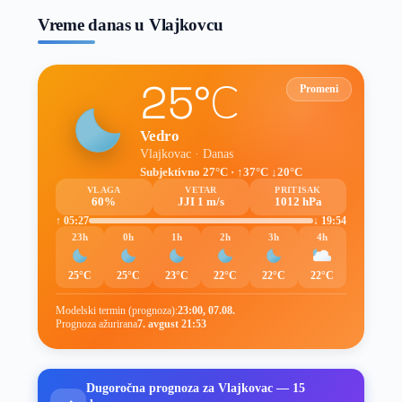
Vreme danas u Vlajkovcu
25°C
Promeni
Vedro
Vlajkovac · Danas
Subjektivno 27°C · ↑37°C ↓20°C
VLAGA
VETAR
PRITISAK
60%
JJI 1 m/s
1012 hPa
↑ 05:27
↓ 19:54
23h
0h
1h
2h
3h
4h
25°C
25°C
23°C
22°C
22°C
22°C
Modelski termin (prognoza):
23:00, 07.08.
Prognoza ažurirana
7. avgust 21:53
Dugoročna prognoza za Vlajkovac — 15