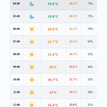
19.6°C
04:00
20.2°C
73%
1.9
19.8°C
05:00
20.3°C
72%
1.9
20.6°C
06:00
21.2°C
70%
1.9
22.7°C
07:00
23.5°C
63%
1.9
25.4°C
08:00
26.3°C
53%
1.7
28°C
09:00
28.8°C
44%
1.3
30.7°C
10:00
31.7°C
35%
0.9
33°C
11:00
34.2°C
28%
1.1
34.4°C
12:00
35.9°C
25%
1.2