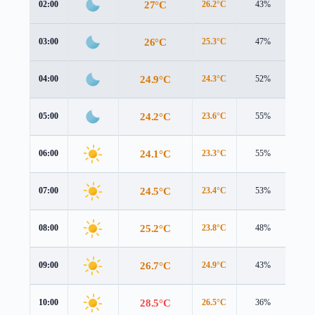
27°C
02:00
26.2°C
43%
3.4 
26°C
03:00
25.3°C
47%
3.7 
24.9°C
04:00
24.3°C
52%
3.9 
24.2°C
05:00
23.6°C
55%
4.1 
24.1°C
06:00
23.3°C
55%
4.4 
24.5°C
07:00
23.4°C
53%
4.8 
25.2°C
08:00
23.8°C
48%
5.0 
26.7°C
09:00
24.9°C
43%
5.2 
28.5°C
10:00
26.5°C
36%
5.4 