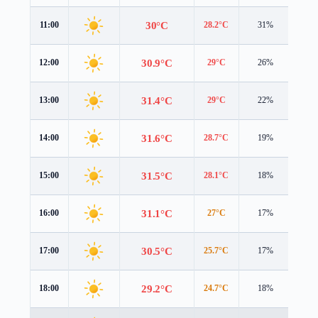
30°C
11:00
28.2°C
31%
5.5 
30.9°C
12:00
29°C
26%
5.6 
31.4°C
13:00
29°C
22%
5.8 
31.6°C
14:00
28.7°C
19%
5.9 
31.5°C
15:00
28.1°C
18%
6.0 
31.1°C
16:00
27°C
17%
6.0 
30.5°C
17:00
25.7°C
17%
5.9 
29.2°C
18:00
24.7°C
18%
5.3 