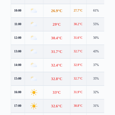
26.9°C
10:00
27.7°C
61%
4.6 
29°C
11:00
30.2°C
55%
4.9 
30.4°C
12:00
31.6°C
50%
5.6 
31.7°C
13:00
32.7°C
43%
5.4 
32.4°C
14:00
32.9°C
37%
5.5 
32.8°C
15:00
32.7°C
35%
5.4 
33°C
16:00
31.9°C
32%
5.4 
32.6°C
17:00
30.8°C
31%
5.4 