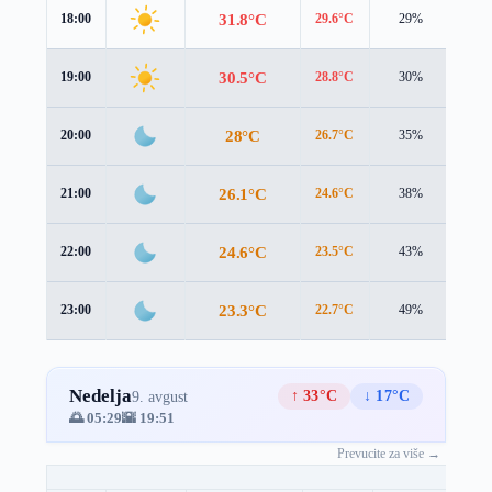
31.8°C
18:00
29.6°C
29%
5.1 
30.5°C
19:00
28.8°C
30%
4.0 
28°C
20:00
26.7°C
35%
3.2 
26.1°C
21:00
24.6°C
38%
3.3 
24.6°C
22:00
23.5°C
43%
2.8 
23.3°C
23:00
22.7°C
49%
2.5 
Nedelja
↑ 33°C
↓ 17°C
9. avgust
🌅 05:29
🌇 19:51
Prevucite za više →