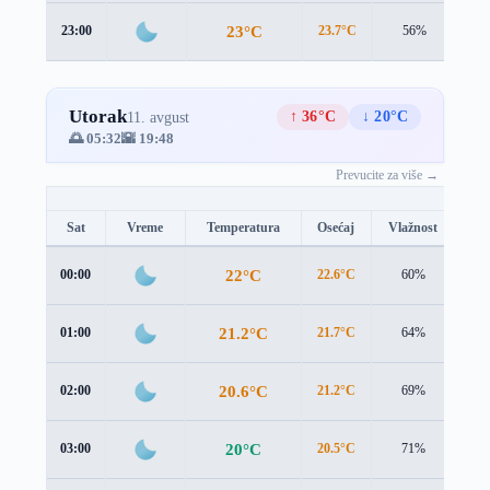
23°C
23:00
23.7°C
56%
0.9
Utorak
↑ 36°C
↓ 20°C
11. avgust
🌅 05:32
🌇 19:48
Prevucite za više →
Sat
Vreme
Temperatura
Osećaj
Vlažnost
Br
22°C
00:00
22.6°C
60%
1.3
21.2°C
01:00
21.7°C
64%
1.6
20.6°C
02:00
21.2°C
69%
1.8
20°C
03:00
20.5°C
71%
1.8