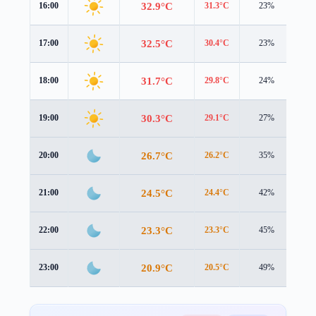
32.9°C
16:00
31.3°C
23%
3.7
32.5°C
17:00
30.4°C
23%
3.4
31.7°C
18:00
29.8°C
24%
3.0
30.3°C
19:00
29.1°C
27%
1.9
26.7°C
20:00
26.2°C
35%
1.0
24.5°C
21:00
24.4°C
42%
0.6
23.3°C
22:00
23.3°C
45%
0.3
20.9°C
23:00
20.5°C
49%
0.7