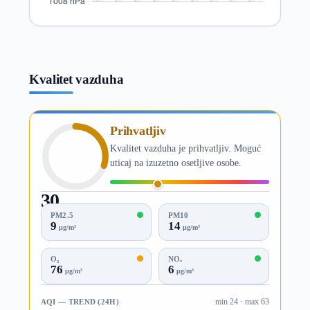
Kvalitet vazduha
Prihvatljiv
Kvalitet vazduha je prihvatljiv. Moguć
uticaj na izuzetno osetljive osobe.
30
AQI
PM2.5
PM10
9
14
µg/m³
µg/m³
O₃
NO₂
76
6
µg/m³
µg/m³
AQI — TREND (24H)
min 24 · max 63