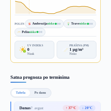
Ambrozija
nisko
Trave
nisko
POLEN
Pelin
nisko
UV INDEKS
PRAŠINA (PM)
0
1 µg/m³
Nizak
Nisko
Satna prognoza po terminima
Tabela
Po danu
Danas
↑ 37°C
↓ 20°C
7. avgust