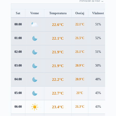
Prevucite za više →
Sat
Vreme
Temperatura
Osećaj
Vlažnost
Br
22.6°C
00:00
22.1°C
51%
2.1
22.1°C
01:00
21.5°C
52%
2.1
21.9°C
02:00
21.1°C
51%
2.2
21.9°C
03:00
20.9°C
50%
2.4
22.2°C
04:00
20.9°C
48%
2.8
22.7°C
05:00
21°C
45%
3.3
23.4°C
06:00
21.3°C
43%
3.8