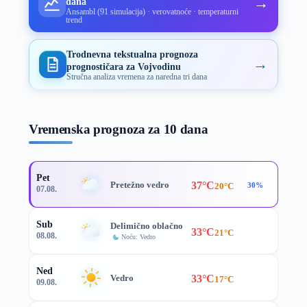
→
dana
Ansambl (91 simulacija) · verovatnoće · temperaturni
trend
Trodnevna tekstualna prognoza
→
prognostičara za Vojvodinu
Stručna analiza vremena za naredna tri dana
Vremenska prognoza za 10 dana
Pet
37°C
Pretežno vedro
20°C
30%
07.08.
Sub
Delimično oblačno
33°C
21°C
08.08.
Noću: Vedro
Ned
33°C
Vedro
17°C
09.08.