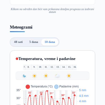
Klikom na određen dan biće vam prikazana detaljna prognoza za izabrani
datum
Meteogrami
48 sati
5 dana
10 dana
Temperatura, vreme i padavine
7.
8.
9.
10.
11.
12.
13.
14.
15.
16.