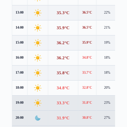
35.3°C
13:00
36.5°C
22%
1.6
35.9°C
14:00
36.5°C
21%
2.1
36.2°C
15:00
35.9°C
19%
2.6
36.2°C
16:00
34.8°C
18%
3.0
35.8°C
17:00
33.7°C
18%
3.2
34.8°C
18:00
32.8°C
20%
3.1
33.3°C
19:00
31.8°C
23%
2.7
31.9°C
20:00
30.8°C
27%
2.4