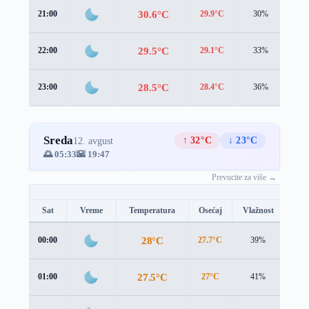
30.6°C
21:00
29.9°C
30%
2.0
29.5°C
22:00
29.1°C
33%
1.7
28.5°C
23:00
28.4°C
36%
1.7
Sreda
↑ 32°C
↓ 23°C
12. avgust
🌅 05:33
🌇 19:47
Prevucite za više →
Sat
Vreme
Temperatura
Osećaj
Vlažnost
Brz
28°C
00:00
27.7°C
39%
2.1 
27.5°C
01:00
27°C
41%
2.8 