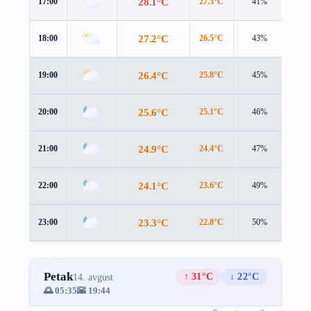
28.1°C
17:00
27.3°C
41%
3.8 
27.2°C
18:00
26.5°C
43%
3.4 
26.4°C
19:00
25.8°C
45%
3.1 
25.6°C
20:00
25.1°C
46%
2.9 
24.9°C
21:00
24.4°C
47%
2.6 
24.1°C
22:00
23.6°C
49%
2.5 
23.3°C
23:00
22.8°C
50%
2.3 
Petak
↑ 31°C
↓ 22°C
14. avgust
🌅 05:35
🌇 19:44