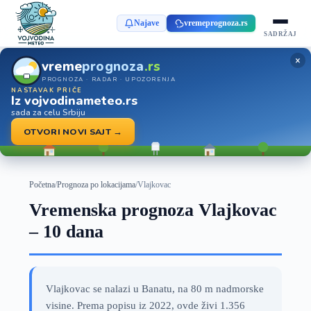
Najave
vremeprognoza.rs
SADRŽAJ
×
vreme
prognoza
.rs
PROGNOZA · RADAR · UPOZORENJA
NASTAVAK PRIČE
Iz vojvodinameteo.rs
sada za celu Srbiju
OTVORI NOVI SAJT →
Početna
/
Prognoza po lokacijama
/
Vlajkovac
Vremenska prognoza Vlajkovac
– 10 dana
Vlajkovac se nalazi u Banatu, na 80 m nadmorske
visine. Prema popisu iz 2022, ovde živi 1.356