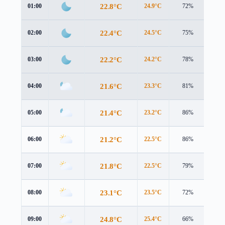
22.8°C
01:00
24.9°C
72%
1.3 
22.4°C
02:00
24.5°C
75%
1.3 
22.2°C
03:00
24.2°C
78%
1.9 
21.6°C
04:00
23.3°C
81%
2.5 
21.4°C
05:00
23.2°C
86%
2.9 
21.2°C
06:00
22.5°C
86%
3.6 
21.8°C
07:00
22.5°C
79%
4.3 
23.1°C
08:00
23.5°C
72%
4.6 
24.8°C
09:00
25.4°C
66%
4.6 