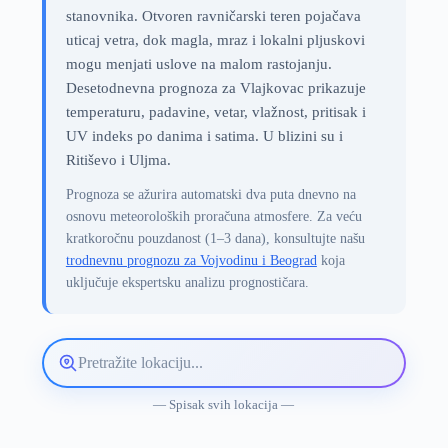
stanovnika. Otvoren ravničarski teren pojačava
uticaj vetra, dok magla, mraz i lokalni pljuskovi
mogu menjati uslove na malom rastojanju.
Desetodnevna prognoza za Vlajkovac prikazuje
temperaturu, padavine, vetar, vlažnost, pritisak i
UV indeks po danima i satima. U blizini su i
Ritiševo i Uljma.
Prognoza se ažurira automatski dva puta dnevno na
osnovu meteoroloških proračuna atmosfere. Za veću
kratkoročnu pouzdanost (1–3 dana), konsultujte našu
trodnevnu prognozu za Vojvodinu i Beograd
koja
uključuje ekspertsku analizu prognostičara.
Pretražite
lokaciju
vremenske
— Spisak svih lokacija —
prognoze