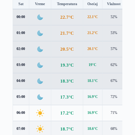
Sat
Vreme
Temperatura
Osećaj
Vlažnost
Br
22.7°C
00:00
22.1°C
52%
2.4
21.7°C
01:00
21.2°C
53%
2.0
20.5°C
02:00
20.1°C
57%
1.8
19.3°C
03:00
19°C
62%
1.7
18.3°C
04:00
18.1°C
67%
1.6
17.3°C
05:00
16.9°C
72%
2.2
17.2°C
06:00
16.9°C
71%
1.8
18.7°C
07:00
18.6°C
68%
1.8