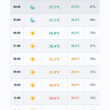
17.7°C
04:00
17.3°C
67%
1.6
17.1°C
05:00
16.4°C
69%
2.3
16.8°C
06:00
16.2°C
70%
1.8
18.4°C
07:00
18.1°C
67%
1.9
21.1°C
08:00
20.6°C
58%
2.5
23.9°C
09:00
23.6°C
51%
2.6
26.9°C
10:00
26.8°C
43%
2.6
29.6°C
11:00
29.3°C
33%
3.4