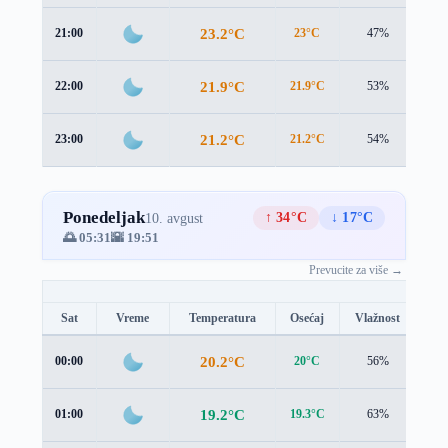
23.2°C
21:00
23°C
47%
1.1
21.9°C
22:00
21.9°C
53%
1.1
21.2°C
23:00
21.2°C
54%
1.0
Ponedeljak
↑ 34°C
↓ 17°C
10. avgust
🌅 05:31
🌇 19:51
Prevucite za više →
Sat
Vreme
Temperatura
Osećaj
Vlažnost
Br
20.2°C
00:00
20°C
56%
1.0
19.2°C
01:00
19.3°C
63%
0.9