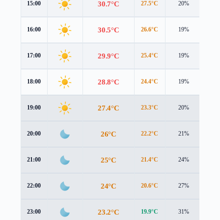
30.7°C
15:00
27.5°C
20%
5.9 
30.5°C
16:00
26.6°C
19%
5.8 
29.9°C
17:00
25.4°C
19%
5.6 
28.8°C
18:00
24.4°C
19%
5.1 
27.4°C
19:00
23.3°C
20%
4.5 
26°C
20:00
22.2°C
21%
4.0 
25°C
21:00
21.4°C
24%
3.8 
24°C
22:00
20.6°C
27%
3.9 
23.2°C
23:00
19.9°C
31%
4.0 