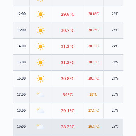
29.6°C
12:00
28.8°C
28%
3.6
30.7°C
13:00
30.2°C
25%
3.4
31.2°C
14:00
30.7°C
24%
3.2
31.2°C
15:00
30.1°C
24%
3.0
30.8°C
16:00
29.1°C
24%
2.9
30°C
17:00
28°C
25%
2.8
29.1°C
18:00
27.1°C
26%
2.8
28.2°C
19:00
26.1°C
28%
2.9