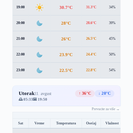
30.7°C
19:00
31.3°C
34%
0.6
28°C
20:00
28.6°C
39%
0.6
26°C
21:00
26.5°C
45%
0.8
23.9°C
22:00
24.4°C
50%
0.9
22.5°C
23:00
22.8°C
54%
1.0
Utorak
↑ 36°C
↓ 20°C
11. avgust
🌅 05:33
🌇 19:50
Prevucite za više →
Sat
Vreme
Temperatura
Osećaj
Vlažnost
Br