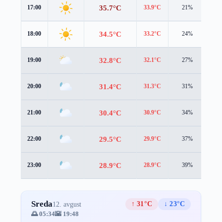
35.7°C
17:00
33.9°C
21%
3.4
34.5°C
18:00
33.2°C
24%
3.0
32.8°C
19:00
32.1°C
27%
2.2
31.4°C
20:00
31.3°C
31%
1.5
30.4°C
21:00
30.9°C
34%
0.6
29.5°C
22:00
29.9°C
37%
1.2
28.9°C
23:00
28.9°C
39%
2.1
Sreda
↑ 31°C
↓ 23°C
12. avgust
🌅 05:34
🌇 19:48