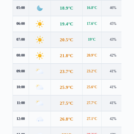
18.9°C
05:00
16.8°C
46%
2.6
19.4°C
06:00
17.6°C
45%
2.1
20.5°C
07:00
19°C
43%
1.5
21.8°C
08:00
20.9°C
42%
0.8
23.7°C
09:00
23.2°C
41%
0.7
25.9°C
10:00
25.6°C
41%
1.9
27.5°C
11:00
27.7°C
41%
2.7
26.8°C
12:00
27.1°C
42%
1.6