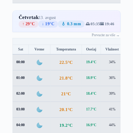
Četvrtak
13. avgust
↑ 29°C
↓ 19°C
💧 0.3 mm
🌅 05:35
🌇 19:46
Prevucite za više →
Sat
Vreme
Temperatura
Osećaj
Vlažnost
Br
22.5°C
00:00
19.4°C
34%
3.8
21.8°C
01:00
18.9°C
36%
3.6
21°C
02:00
18.4°C
39%
3.4
20.1°C
03:00
17.7°C
41%
3.1
19.2°C
04:00
16.9°C
44%
2.9