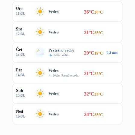
Uto
36°C
Vedro
20°C
11.08.
Sre
31°C
Vedro
23°C
12.08.
Čet
Pretežno vedro
29°C
19°C
0.3 mm
13.08.
Noću: Vedro
Pet
Vedro
31°C
22°C
14.08.
Noću: Pretežno vedro
Sub
32°C
Vedro
23°C
15.08.
Ned
34°C
Vedro
23°C
16.08.