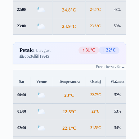
24.8°C
22:00
24.5°C
48%
2.4
23.9°C
23:00
23.6°C
50%
2.3
Petak
↑ 31°C
↓ 22°C
14. avgust
🌅 05:36
🌇 19:45
Prevucite za više →
Sat
Vreme
Temperatura
Osećaj
Vlažnost
Br
23°C
00:00
22.7°C
52%
2.3
22.5°C
01:00
22°C
53%
2.3
22.1°C
02:00
21.5°C
54%
2.4