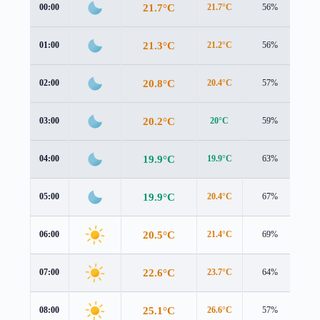
21.7°C
00:00
21.7°C
56%
1.2
21.3°C
01:00
21.2°C
56%
1.4
20.8°C
02:00
20.4°C
57%
1.7
20.2°C
03:00
20°C
59%
1.6
19.9°C
04:00
19.9°C
63%
1.5
19.9°C
05:00
20.4°C
67%
1.4
20.5°C
06:00
21.4°C
69%
1.3
22.6°C
07:00
23.7°C
64%
1.5
25.1°C
08:00
26.6°C
57%
1.2