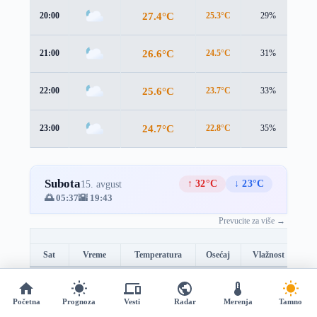
27.4°C
20:00
25.3°C
29%
2.9
26.6°C
21:00
24.5°C
31%
2.9
25.6°C
22:00
23.7°C
33%
2.8
24.7°C
23:00
22.8°C
35%
2.8
Subota
↑ 32°C
↓ 23°C
15. avgust
🌅 05:37
🌇 19:43
Prevucite za više →
Sat
Vreme
Temperatura
Osećaj
Vlažnost
Br
23.8°C
00:00
22°C
38%
2.7
Početna
Prognoza
Vesti
Radar
Merenja
Tamno