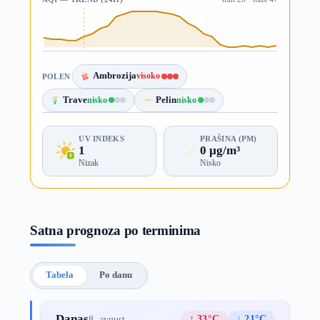
Ambrozija
visoko
POLEN
Trave
nisko
Pelin
nisko
UV INDEKS
PRAŠINA (PM)
1
0 µg/m³
Nizak
Nisko
Satna prognoza po terminima
Tabela
Po danu
Danas
↑ 33°C
↓ 21°C
8. avgust