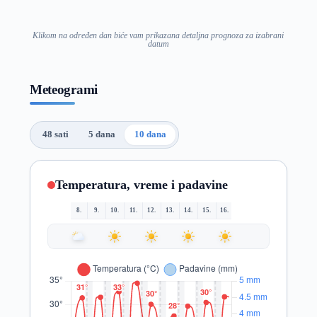
Klikom na određen dan biće vam prikazana detaljna prognoza za izabrani
datum
Meteogrami
48 sati
5 dana
10 dana
Temperatura, vreme i padavine
8.
9.
10.
11.
12.
13.
14.
15.
16.