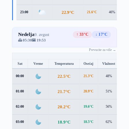
22.9°C
23:00
21.6°C
46%
2
Nedelja
↑ 33°C
↓ 17°C
9. avgust
🌅 05:30
🌇 19:53
Prevucite za više →
Sat
Vreme
Temperatura
Osećaj
Vlažnost
Br
22.5°C
00:00
21.3°C
48%
2.8
21.7°C
01:00
20.9°C
51%
2.2
20.2°C
02:00
19.6°C
56%
1.8
18.9°C
03:00
18.5°C
62%
1.6