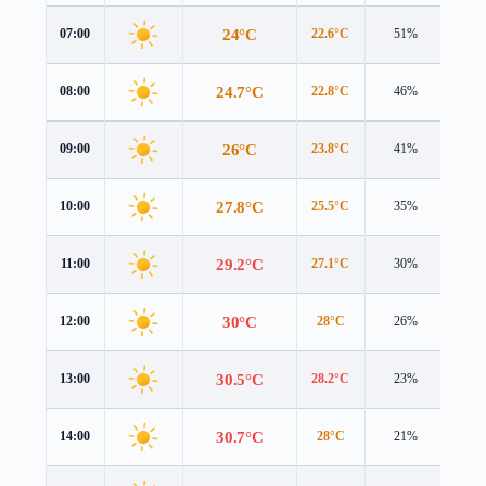
24°C
07:00
22.6°C
51%
4.6 
24.7°C
08:00
22.8°C
46%
5.0 
26°C
09:00
23.8°C
41%
5.2 
27.8°C
10:00
25.5°C
35%
5.3 
29.2°C
11:00
27.1°C
30%
5.5 
30°C
12:00
28°C
26%
5.6 
30.5°C
13:00
28.2°C
23%
5.7 
30.7°C
14:00
28°C
21%
5.8 