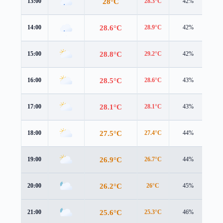
28°C
13:00
28.3°C
42%
2.1
28.6°C
14:00
28.9°C
42%
2.5
28.8°C
15:00
29.2°C
42%
2.7
28.5°C
16:00
28.6°C
43%
2.7
28.1°C
17:00
28.1°C
43%
2.7
27.5°C
18:00
27.4°C
44%
2.6
26.9°C
19:00
26.7°C
44%
2.5
26.2°C
20:00
26°C
45%
2.5
25.6°C
21:00
25.3°C
46%
2.4