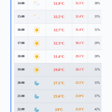
31.9°C
14:00
32.5°C
38%
5
32.5°C
15:00
32.4°C
35%
5
32.7°C
16:00
31.4°C
31%
5
32.3°C
17:00
30.1°C
29%
5
31.4°C
18:00
29.1°C
28%
4
29.8°C
19:00
28.1°C
31%
3
27.1°C
20:00
25.5°C
35%
3
25.6°C
21:00
23.9°C
37%
3
24°C
22:00
22.6°C
42%
2