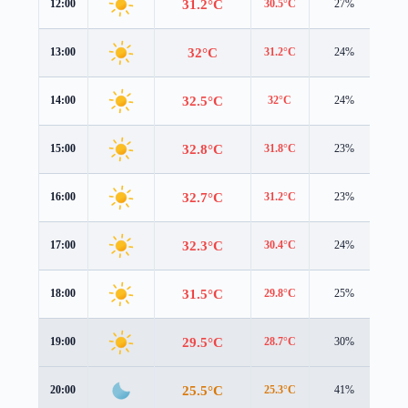
31.2°C
12:00
30.5°C
27%
4.3
32°C
13:00
31.2°C
24%
4.2
32.5°C
14:00
32°C
24%
3.9
32.8°C
15:00
31.8°C
23%
3.7
32.7°C
16:00
31.2°C
23%
3.5
32.3°C
17:00
30.4°C
24%
3.2
31.5°C
18:00
29.8°C
25%
2.8
29.5°C
19:00
28.7°C
30%
1.6
25.5°C
20:00
25.3°C
41%
1.2