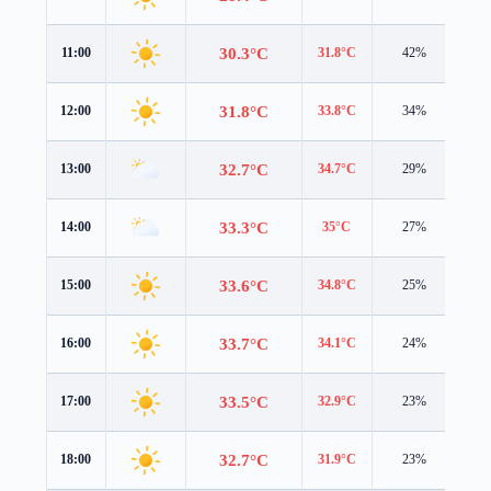
30.3°C
11:00
31.8°C
42%
3.0
31.8°C
12:00
33.8°C
34%
1.9
32.7°C
13:00
34.7°C
29%
1.3
33.3°C
14:00
35°C
27%
1.1
33.6°C
15:00
34.8°C
25%
1.0
33.7°C
16:00
34.1°C
24%
0.9
33.5°C
17:00
32.9°C
23%
0.9
32.7°C
18:00
31.9°C
23%
1.0