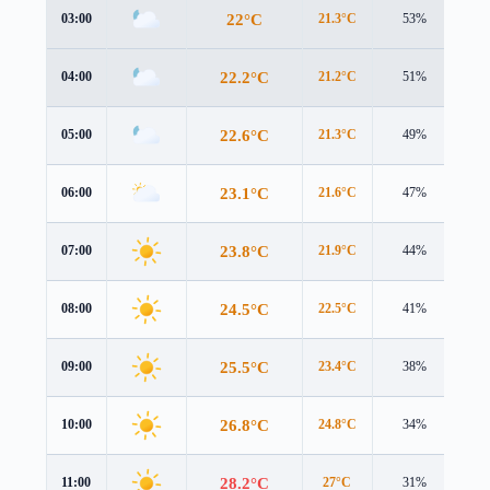
22°C
03:00
21.3°C
53%
2.6
22.2°C
04:00
21.2°C
51%
3.0
22.6°C
05:00
21.3°C
49%
3.3
23.1°C
06:00
21.6°C
47%
3.6
23.8°C
07:00
21.9°C
44%
4.0
24.5°C
08:00
22.5°C
41%
4.1
25.5°C
09:00
23.4°C
38%
4.1
26.8°C
10:00
24.8°C
34%
4.0
28.2°C
11:00
27°C
31%
3.8