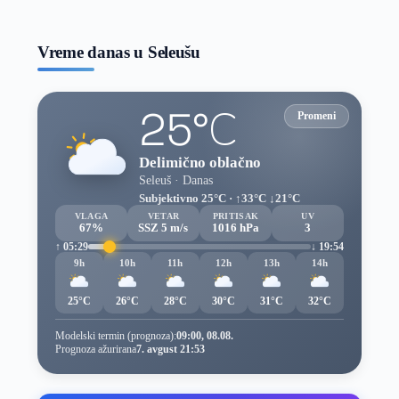
prognoze
Vreme danas u Seleušu
25°C
Promeni
Delimično oblačno
Seleuš · Danas
Subjektivno 25°C · ↑33°C ↓21°C
VLAGA
VETAR
PRITISAK
UV
67%
SSZ 5 m/s
1016 hPa
3
↑ 05:29
↓ 19:54
9h
10h
11h
12h
13h
14h
25°C
26°C
28°C
30°C
31°C
32°C
Modelski termin (prognoza):
09:00, 08.08.
Prognoza ažurirana
7. avgust 21:53