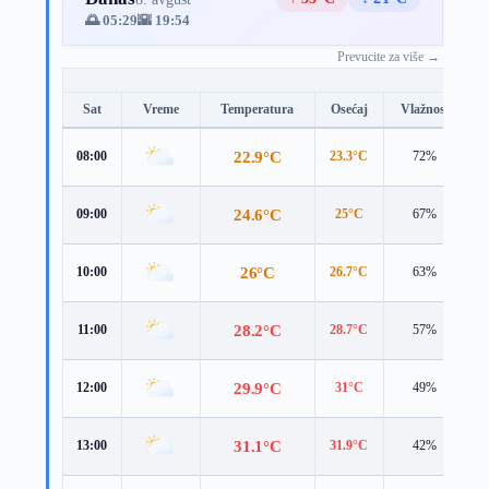
🌅 05:29
🌇 19:54
Prevucite za više →
Sat
Vreme
Temperatura
Osećaj
Vlažnost
B
22.9°C
08:00
23.3°C
72%
4
24.6°C
09:00
25°C
67%
4
26°C
10:00
26.7°C
63%
4
28.2°C
11:00
28.7°C
57%
5
29.9°C
12:00
31°C
49%
5
31.1°C
13:00
31.9°C
42%
5