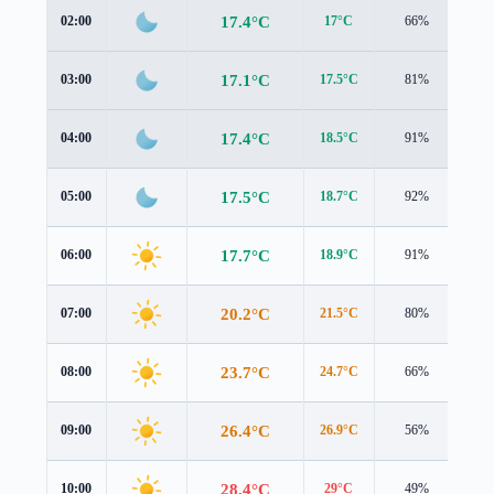
17.4°C
02:00
17°C
66%
1.2
17.1°C
03:00
17.5°C
81%
1.7
17.4°C
04:00
18.5°C
91%
1.7
17.5°C
05:00
18.7°C
92%
1.8
17.7°C
06:00
18.9°C
91%
1.7
20.2°C
07:00
21.5°C
80%
2.0
23.7°C
08:00
24.7°C
66%
2.9
26.4°C
09:00
26.9°C
56%
3.6
28.4°C
10:00
29°C
49%
3.7