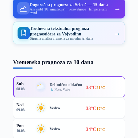
Dugoročna prognoza za Seleuš — 15 dana
→
Ansambl (91 simulacija) · verovatnoće · temperaturni
trend
Trodnevna tekstualna prognoza
→
prognostičara za Vojvodinu
Stručna analiza vremena za naredna tri dana
Vremenska prognoza za 10 dana
Sub
Delimično oblačno
33°C
21°C
08.08.
Noću: Vedro
Ned
33°C
Vedro
17°C
09.08.
Pon
34°C
Vedro
17°C
10.08.