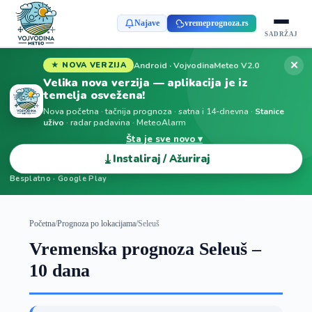
Najave
vremeprognoza.rs
SADRŽAJ
✕
Android · VojvodinaMeteo V2.0
★ NOVA VERZIJA
Velika nova verzija — aplikacija je iz
temelja osvežena!
Nova početna · tačnija prognoza · satna i 14-dnevna ·
Stanice
uživo
· radar padavina · MeteoAlarm
Šta je sve novo ▾
⤓
Instaliraj / Ažuriraj
Besplatno · Google Play
Početna
/
Prognoza po lokacijama
/
Seleuš
Vremenska prognoza Seleuš –
10 dana