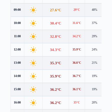
27.6°C
09:00
29°C
48%
0.9
30.4°C
10:00
31.6°C
37%
0.8
32.8°C
11:00
34.2°C
29%
0.8
34.3°C
12:00
35.9°C
24%
0.8
35.3°C
13:00
36.6°C
21%
1.0
35.9°C
14:00
36.7°C
19%
1.3
36.2°C
15:00
36.1°C
19%
2.0
36.2°C
16:00
35°C
20%
2.9