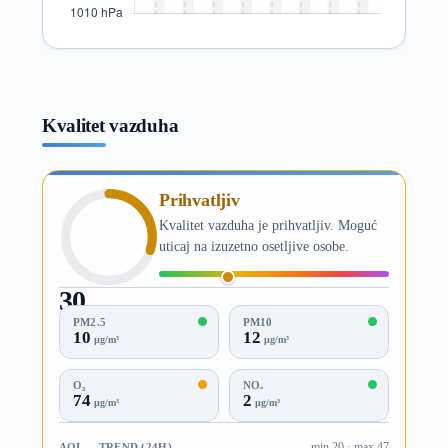
Kvalitet vazduha
Prihvatljiv
Kvalitet vazduha je prihvatljiv. Moguć
uticaj na izuzetno osetljive osobe.
30
AQI
PM2.5
PM10
10
12
µg/m³
µg/m³
O₃
NO₂
74
2
µg/m³
µg/m³
AQI — TREND (24H)
min 20 · max 47