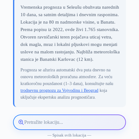
Vremenska prognoza u Seleušu obuhvata narednih
10 dana, sa satnim detaljima i dnevnim rasponima.
Lokacija je na 80 m nadmorske visine, u Banatu.
Prema popisu iz 2022, ovde živi 1.765 stanovnika.
Otvoren ravničarski teren pojačava uticaj vetra,
dok magla, mraz i lokalni pljuskovi mogu menjati
uslove na malom rastojanju. Najbliža meteorološka
stanica je Banatski Karlovac (12 km).
Prognoza se ažurira automatski dva puta dnevno na
osnovu meteoroloških proračuna atmosfere. Za veću
kratkoročnu pouzdanost (1–3 dana), konsultujte našu
trodnevnu prognozu za Vojvodinu i Beograd
koja
uključuje ekspertsku analizu prognostičara.
Pretražite
lokaciju
vremenske
— Spisak svih lokacija —