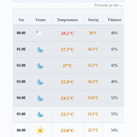
Prevucite za više →
Sat
Vreme
Temperatura
Osećaj
Vlažnost
Brz
28.2°C
00:00
28°C
40%
2.5 
27.7°C
01:00
26.5°C
41%
4.1 
27°C
02:00
25.1°C
42%
5.4 
25.9°C
03:00
24.2°C
46%
5.2 
24.5°C
04:00
23.6°C
52%
4.3 
23.7°C
05:00
23.1°C
55%
3.8 
23.6°C
06:00
22.7°C
54%
4.0 