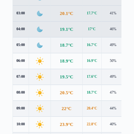
20.1°C
03:00
17.7°C
41%
2.9
19.1°C
04:00
17°C
46%
2.8
18.7°C
05:00
16.7°C
49%
2.8
18.9°C
06:00
16.9°C
50%
2.9
19.5°C
07:00
17.6°C
49%
3.0
20.5°C
08:00
18.7°C
47%
3.0
22°C
09:00
20.4°C
44%
2.8
23.9°C
10:00
22.8°C
40%
2.4