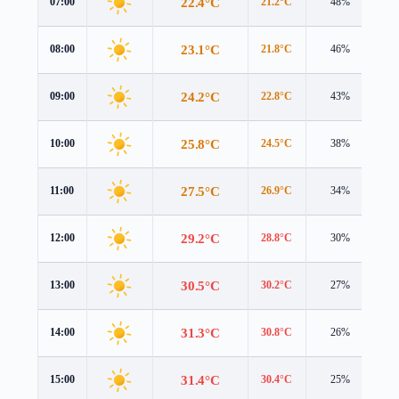
22.4°C
07:00
21.2°C
48%
2.
23.1°C
08:00
21.8°C
46%
3.
24.2°C
09:00
22.8°C
43%
3.
25.8°C
10:00
24.5°C
38%
3.
27.5°C
11:00
26.9°C
34%
3.
29.2°C
12:00
28.8°C
30%
3.
30.5°C
13:00
30.2°C
27%
3.
31.3°C
14:00
30.8°C
26%
3.
31.4°C
15:00
30.4°C
25%
3.