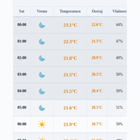
Sat
Vreme
Temperatura
Osećaj
Vlažnost
B
23.1°C
00:00
22.6°C
44%
1.
22.3°C
01:00
21.5°C
47%
1.
21.8°C
02:00
20.9°C
49%
2.
21.5°C
03:00
20.5°C
50%
2.
21.5°C
04:00
20.4°C
50%
2.
21.6°C
05:00
20.5°C
51%
2.
21.9°C
06:00
20.7°C
50%
2.