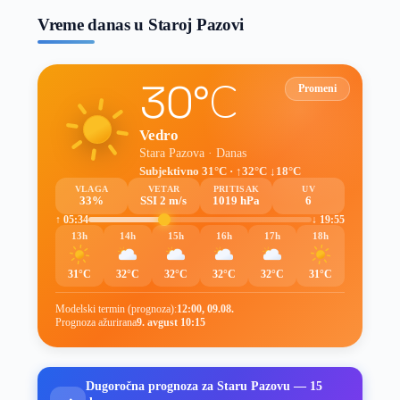
Vreme danas u Staroj Pazovi
30°C
Promeni
Vedro
Stara Pazova · Danas
Subjektivno 31°C · ↑32°C ↓18°C
VLAGA
VETAR
PRITISAK
UV
33%
SSI 2 m/s
1019 hPa
6
↑ 05:34
↓ 19:55
13h
14h
15h
16h
17h
18h
31°C
32°C
32°C
32°C
32°C
31°C
Modelski termin (prognoza):
12:00, 09.08.
Prognoza ažurirana
9. avgust 10:15
Dugoročna prognoza za Staru Pazovu — 15