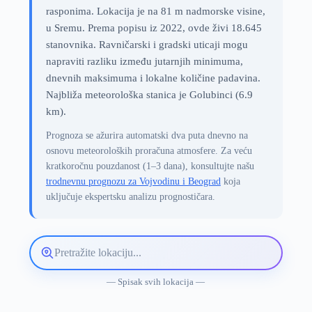
rasponima. Lokacija je na 81 m nadmorske visine,
u Sremu. Prema popisu iz 2022, ovde živi 18.645
stanovnika. Ravničarski i gradski uticaji mogu
napraviti razliku između jutarnjih minimuma,
dnevnih maksimuma i lokalne količine padavina.
Najbliža meteorološka stanica je Golubinci (6.9
km).
Prognoza se ažurira automatski dva puta dnevno na
osnovu meteoroloških proračuna atmosfere. Za veću
kratkoročnu pouzdanost (1–3 dana), konsultujte našu
trodnevnu prognozu za Vojvodinu i Beograd
koja
uključuje ekspertsku analizu prognostičara.
Pretražite
lokaciju
vremenske
— Spisak svih lokacija —
prognoze