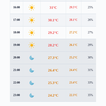
31°C
16:00
29.5°C
25%
3.
30.1°C
17:00
28.1°C
26%
3.
29.2°C
18:00
27.2°C
27%
3.
28.2°C
19:00
26.1°C
29%
3.
27.3°C
20:00
25.2°C
30%
3.
26.4°C
21:00
24.4°C
31%
2.
25.3°C
22:00
23.4°C
33%
2.
24.2°C
23:00
22.3°C
35%
2.