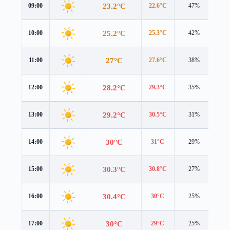
23.2°C
09:00
22.6°C
47%
2.1
25.2°C
10:00
25.3°C
42%
1.2
27°C
11:00
27.6°C
38%
1.6
28.2°C
12:00
29.3°C
35%
1.8
29.2°C
13:00
30.5°C
31%
1.7
30°C
14:00
31°C
29%
1.5
30.3°C
15:00
30.8°C
27%
1.2
30.4°C
16:00
30°C
25%
1.1
30°C
17:00
29°C
25%
0.9