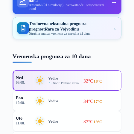
→
dana
Ansambl (91 simulacija) · verovatnoće · temperaturni
trend
Trodnevna tekstualna prognoza
→
prognostičara za Vojvodinu
Stručna analiza vremena za naredna tri dana
Vremenska prognoza za 10 dana
Ned
Vedro
32°C
18°C
09.08.
Noću: Pretežno vedro
Pon
34°C
Vedro
17°C
10.08.
Uto
37°C
Vedro
19°C
11.08.