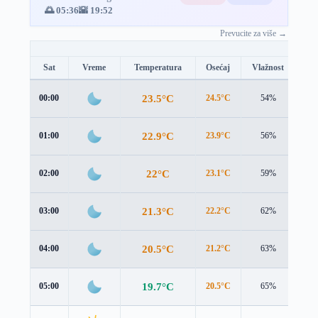
🌅 05:36
🌇 19:52
Prevucite za više →
Sat
Vreme
Temperatura
Osećaj
Vlažnost
Br
23.5°C
00:00
24.5°C
54%
0.4
22.9°C
01:00
23.9°C
56%
0.3
22°C
02:00
23.1°C
59%
0.1
21.3°C
03:00
22.2°C
62%
0.4
20.5°C
04:00
21.2°C
63%
0.6
19.7°C
05:00
20.5°C
65%
0.3