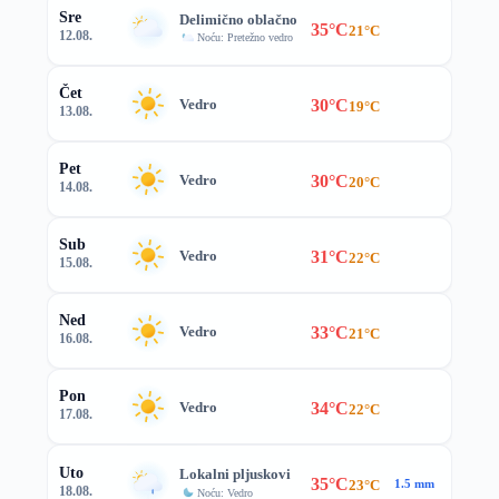
Sre
Delimično oblačno
35°C
21°C
12.08.
Noću: Pretežno vedro
Čet
30°C
Vedro
19°C
13.08.
Pet
30°C
Vedro
20°C
14.08.
Sub
31°C
Vedro
22°C
15.08.
Ned
33°C
Vedro
21°C
16.08.
Pon
34°C
Vedro
22°C
17.08.
Uto
Lokalni pljuskovi
35°C
23°C
1.5 mm
18.08.
Noću: Vedro