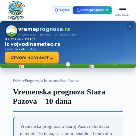
Najave
vremeprognoza.rs
SADRŽAJ
×
vreme
prognoza
.rs
PROGNOZA · RADAR · UPOZORENJA
NASTAVAK PRIČE
Iz vojvodinameteo.rs
sada za celu Srbiju
OTVORI NOVI SAJT →
Početna
/
Prognoza po lokacijama
/
Stara Pazova
Vremenska prognoza Stara
Pazova – 10 dana
Vremenska prognoza u Staroj Pazovi obuhvata
narednih 10 dana, sa satnim detaljima i dnevnim