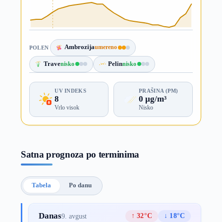
Ambrozija
umereno
POLEN
Trave
nisko
Pelin
nisko
UV INDEKS
PRAŠINA (PM)
8
0 µg/m³
Vrlo visok
Nisko
Satna prognoza po terminima
Tabela
Po danu
Danas
↑ 32°C
↓ 18°C
9. avgust