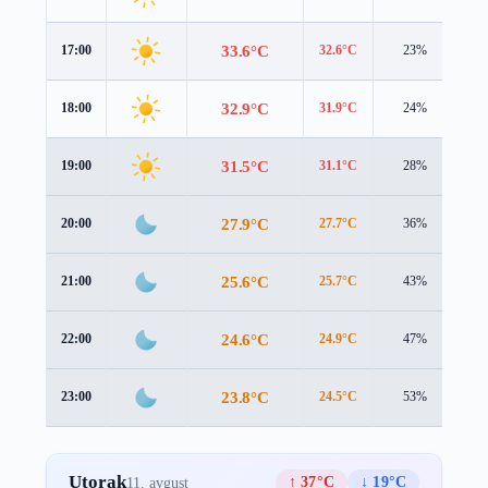
33.6°C
17:00
32.6°C
23%
1.
32.9°C
18:00
31.9°C
24%
1.
31.5°C
19:00
31.1°C
28%
1.
27.9°C
20:00
27.7°C
36%
1.
25.6°C
21:00
25.7°C
43%
1.
24.6°C
22:00
24.9°C
47%
1.
23.8°C
23:00
24.5°C
53%
0.
Utorak
↑ 37°C
↓ 19°C
11. avgust