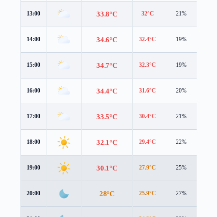
33.8°C
13:00
32°C
21%
5.3 
34.6°C
14:00
32.4°C
19%
5.7 
34.7°C
15:00
32.3°C
19%
5.5 
34.4°C
16:00
31.6°C
20%
5.3 
33.5°C
17:00
30.4°C
21%
4.9 
32.1°C
18:00
29.4°C
22%
4.2 
30.1°C
19:00
27.9°C
25%
3.2 
28°C
20:00
25.9°C
27%
2.5 