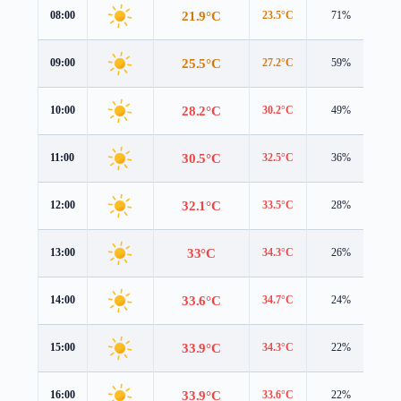
21.9°C
08:00
23.5°C
71%
1.
25.5°C
09:00
27.2°C
59%
1.
28.2°C
10:00
30.2°C
49%
1.
30.5°C
11:00
32.5°C
36%
0.
32.1°C
12:00
33.5°C
28%
1.
33°C
13:00
34.3°C
26%
1.
33.6°C
14:00
34.7°C
24%
1.
33.9°C
15:00
34.3°C
22%
1.
33.9°C
16:00
33.6°C
22%
1.