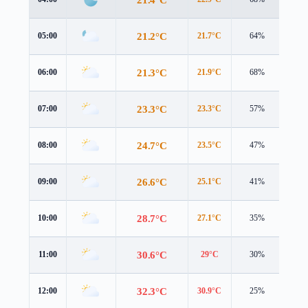
21.2°C
05:00
21.7°C
64%
1.5 
21.3°C
06:00
21.9°C
68%
2.3 
23.3°C
07:00
23.3°C
57%
2.7 
24.7°C
08:00
23.5°C
47%
3.9 
26.6°C
09:00
25.1°C
41%
4.2 
28.7°C
10:00
27.1°C
35%
4.1 
30.6°C
11:00
29°C
30%
4.2 
32.3°C
12:00
30.9°C
25%
4.7 