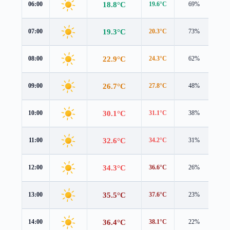
18.8°C
06:00
19.6°C
69%
0.4
19.3°C
07:00
20.3°C
73%
0.7
22.9°C
08:00
24.3°C
62%
0.9
26.7°C
09:00
27.8°C
48%
1.0
30.1°C
10:00
31.1°C
38%
1.2
32.6°C
11:00
34.2°C
31%
1.1
34.3°C
12:00
36.6°C
26%
0.1
35.5°C
13:00
37.6°C
23%
0.6
36.4°C
14:00
38.1°C
22%
1.0