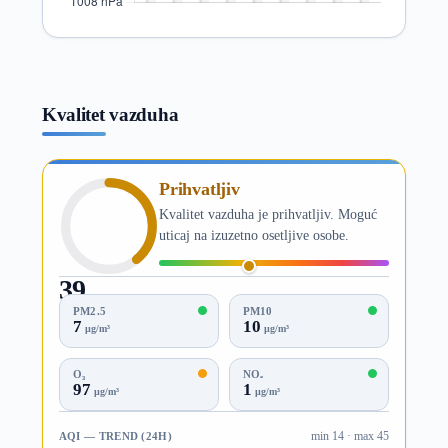
Kvalitet vazduha
Prihvatljiv
Kvalitet vazduha je prihvatljiv. Moguć
uticaj na izuzetno osetljive osobe.
39
AQI
PM2.5
PM10
7
10
µg/m³
µg/m³
O₃
NO₂
97
1
µg/m³
µg/m³
AQI — TREND (24H)
min 14 · max 45