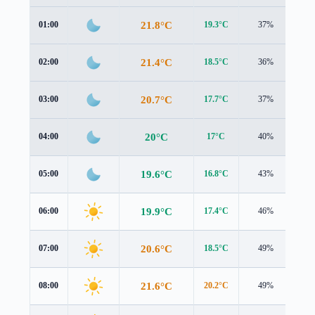
21.8°C
01:00
19.3°C
37%
3.0
21.4°C
02:00
18.5°C
36%
3.4
20.7°C
03:00
17.7°C
37%
3.6
20°C
04:00
17°C
40%
3.8
19.6°C
05:00
16.8°C
43%
3.8
19.9°C
06:00
17.4°C
46%
3.8
20.6°C
07:00
18.5°C
49%
3.6
21.6°C
08:00
20.2°C
49%
3.2