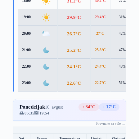
31.2°C
18:00
30.2°C
27%
29.9°C
19:00
29.4°C
31%
26.7°C
20:00
27°C
42%
25.2°C
21:00
25.8°C
47%
24.1°C
22:00
24.4°C
48%
22.6°C
23:00
22.7°C
51%
Ponedeljak
↑ 34°C
↓ 17°C
10. avgust
🌅 05:35
🌇 19:54
Prevucite za više →
Sat
Vreme
Temperatura
Osećaj
Vlažnost
Br