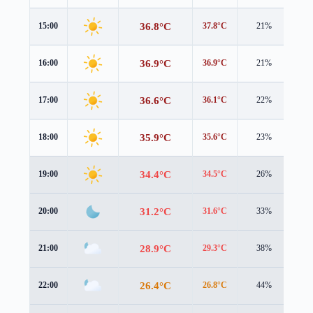
36.8°C
15:00
37.8°C
21%
1.4
36.9°C
16:00
36.9°C
21%
1.8
36.6°C
17:00
36.1°C
22%
1.9
35.9°C
18:00
35.6°C
23%
1.5
34.4°C
19:00
34.5°C
26%
1.2
31.2°C
20:00
31.6°C
33%
1.0
28.9°C
21:00
29.3°C
38%
1.0
26.4°C
22:00
26.8°C
44%
1.3