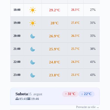
29.2°C
18:00
28.3°C
27%
0.8
28°C
19:00
27.4°C
31%
0.9
26.9°C
20:00
26.5°C
35%
0.8
25.9°C
21:00
25.7°C
38%
0.5
24.8°C
22:00
24.3°C
41%
1.1
23.8°C
23:00
23.1°C
43%
1.7
Subota
↑ 31°C
↓ 22°C
15. avgust
🌅 05:41
🌇 19:46
Prevucite za više →