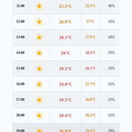
25.5°C
11:00
25.3°C
36%
2.2
26.9°C
12:00
27°C
32%
2.4
28.1°C
13:00
27.9°C
28%
2.7
29°C
14:00
28.3°C
25%
3.0
29.5°C
15:00
28.2°C
23%
3.1
29.8°C
16:00
27.7°C
22%
3.2
29.5°C
17:00
26.8°C
22%
3.1
28.4°C
18:00
26.2°C
25%
2.5
26.8°C
19:00
25.2°C
29%
1.8