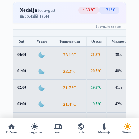
Nedelja
↑ 33°C
↓ 21°C
16. avgust
🌅 05:42
🌇 19:44
Prevucite za više →
Sat
Vreme
Temperatura
Osećaj
Vlažnost
B
23.1°C
00:00
21.3°C
38%
2.
22.2°C
01:00
20.5°C
40%
2.
21.7°C
02:00
19.9°C
41%
2.
21.4°C
03:00
19.5°C
42%
2.
21.2°C
04:00
19.3°C
42%
2.
Početna
Prognoza
Vesti
Radar
Merenja
Tamno
21.2°C
05:00
19.2°C
42%
2.