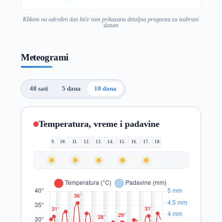
Klikom na određen dan biće vam prikazana detaljna prognoza za izabrani
datum
Meteogrami
48 sati
5 dana
10 dana
Temperatura, vreme i padavine
9.
10.
11.
12.
13.
14.
15.
16.
17.
18.