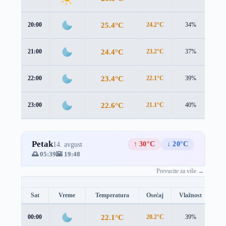
25.4°C
20:00
24.2°C
34%
1.4
24.4°C
21:00
23.2°C
37%
1.5
23.4°C
22:00
22.1°C
39%
1.8
22.6°C
23:00
21.1°C
40%
2.2
Petak
↑ 30°C
↓ 20°C
14. avgust
🌅 05:39
🌇 19:48
Prevucite za više →
Sat
Vreme
Temperatura
Osećaj
Vlažnost
Br
22.1°C
00:00
20.2°C
39%
2.6