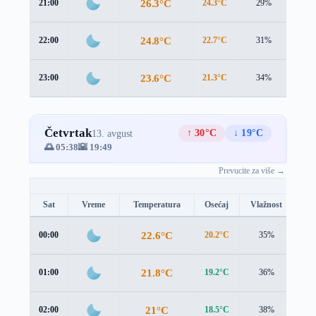
26.3°C
21:00
24.3°C
29%
2.4 
24.8°C
22:00
22.7°C
31%
2.6 
23.6°C
23:00
21.3°C
34%
2.7 
Četvrtak
↑ 30°C
↓ 19°C
13. avgust
🌅 05:38
🌇 19:49
Prevucite za više →
Sat
Vreme
Temperatura
Osećaj
Vlažnost
Br
22.6°C
00:00
20.2°C
35%
2.8
21.8°C
01:00
19.2°C
36%
2.9
21°C
02:00
18.5°C
38%
2.9