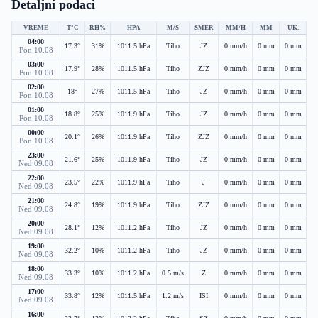
Detaljni podaci
VREME
T°C
RH%
HPA
M/S
SMER
MM/H
MM
UK.
04:00
17.3°
31%
1011.5 hPa
Tiho
JZ
0 mm/h
0 mm
0 mm
Pon 10.08
03:00
17.9°
28%
1011.5 hPa
Tiho
ZJZ
0 mm/h
0 mm
0 mm
Pon 10.08
02:00
18°
27%
1011.5 hPa
Tiho
JZ
0 mm/h
0 mm
0 mm
Pon 10.08
01:00
18.8°
25%
1011.9 hPa
Tiho
JZ
0 mm/h
0 mm
0 mm
Pon 10.08
00:00
20.1°
26%
1011.9 hPa
Tiho
ZJZ
0 mm/h
0 mm
0 mm
Pon 10.08
23:00
21.6°
25%
1011.9 hPa
Tiho
JZ
0 mm/h
0 mm
0 mm
Ned 09.08
22:00
23.5°
22%
1011.9 hPa
Tiho
J
0 mm/h
0 mm
0 mm
Ned 09.08
21:00
24.8°
19%
1011.9 hPa
Tiho
ZJZ
0 mm/h
0 mm
0 mm
Ned 09.08
20:00
28.1°
12%
1011.2 hPa
Tiho
JZ
0 mm/h
0 mm
0 mm
Ned 09.08
19:00
32.2°
10%
1011.2 hPa
Tiho
JZ
0 mm/h
0 mm
0 mm
Ned 09.08
18:00
33.3°
10%
1011.2 hPa
0.5 m/s
Z
0 mm/h
0 mm
0 mm
Ned 09.08
17:00
33.8°
12%
1011.5 hPa
1.2 m/s
ISI
0 mm/h
0 mm
0 mm
Ned 09.08
16:00