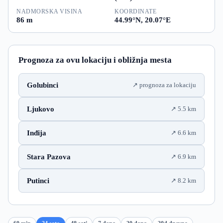
NADMORSKA VISINA
KOORDINATE
86 m
44.99°N, 20.07°E
Prognoza za ovu lokaciju i obližnja mesta
Golubinci
prognoza za lokaciju
Ljukovo
5.5 km
Inđija
6.6 km
Stara Pazova
6.9 km
Putinci
8.2 km