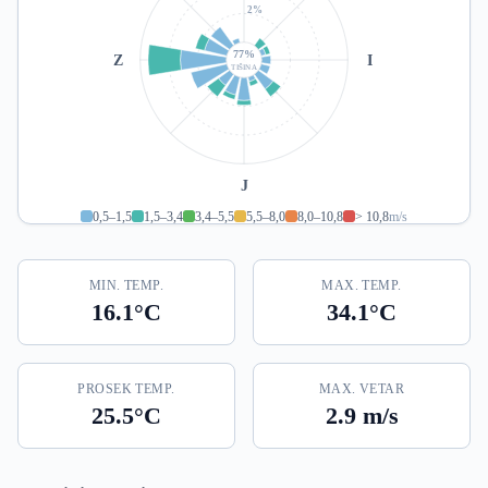
2%
77%
Z
I
TIŠINA
J
0,5–1,5
1,5–3,4
3,4–5,5
5,5–8,0
8,0–10,8
> 10,8
m/s
MIN. TEMP.
MAX. TEMP.
16.1°C
34.1°C
PROSEK TEMP.
MAX. VETAR
25.5°C
2.9 m/s