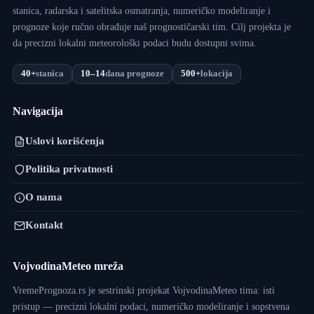
stanica, radarska i satelitska osmatranja, numeričko modeliranje i
prognoze koje ručno obrađuje naš prognostičarski tim. Cilj projekta je
da precizni lokalni meteorološki podaci budu dostupni svima.
40+
stanica
10–14
dana prognoze
500+
lokacija
Navigacija
Uslovi korišćenja
Politika privatnosti
O nama
Kontakt
VojvodinaMeteo mreža
VremePrognoza.rs je sestrinski projekat VojvodinaMeteo tima: isti
pristup — precizni lokalni podaci, numeričko modeliranje i sopstvena