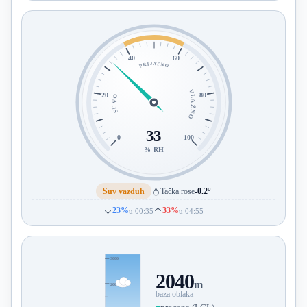
40
60
PRIJATNO
VLAŽNO
20
80
SUVO
33
0
100
% RH
Suv vazduh
Tačka rose
-0.2°
23%
33%
u 00:35
u 04:55
3000
2040
m
2000
baza oblaka