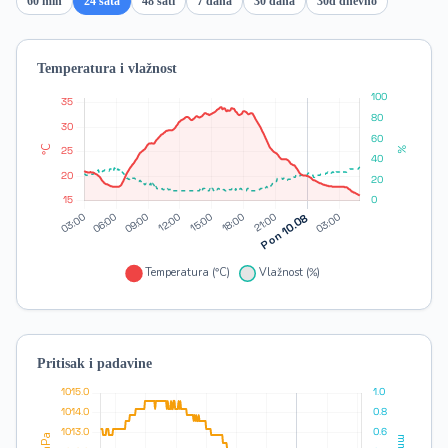
60 min
24 sata
48 sati
7 dana
30 dana
30d dnevno
Temperatura i vlažnost
Pritisak i padavine