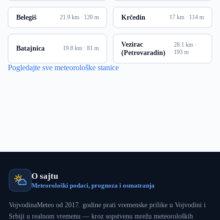
Belegiš
Krčedin
21.9 km · 120 m
17 km · 114 m
Vezirac
28.1 km ·
Batajnica
19.8 km · 81 m
(Petrovaradin)
193 m
Pogledajte sve meteorološke stanice
O sajtu
Meteorološki podaci, prognoza i osmatranja
VojvodinaMeteo od 2017. godine prati vremenske prilike u Vojvodini i
Srbiji u realnom vremenu — kroz sopstvenu mrežu meteoroloških