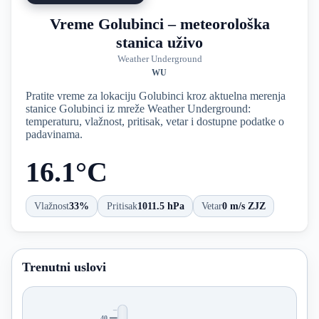
Vreme Golubinci – meteorološka
stanica uživo
Weather Underground
WU
Pratite vreme za lokaciju Golubinci kroz aktuelna merenja
stanice Golubinci iz mreže Weather Underground:
temperaturu, vlažnost, pritisak, vetar i dostupne podatke o
padavinama.
16.1°C
Vlažnost
33%
Pritisak
1011.5 hPa
Vetar
0 m/s ZJZ
Trenutni uslovi
40