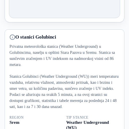
O stanici Golubinci
Privatna meteorološka stanica (Weather Underground) u
Golubincima, naselju u opštini Stara Pazova u Sremu. Stanica sa
sunčevim zračenjem i UV indeksom na nadmorskoj visini od 86
metara.
Stanica Golubinci (Weather Underground (WU)) meri temperaturu
vazduha, relativnu vlažnost, atmosferski pritisak, kao i brzinu i
smer vetra, uz količinu padavina, sunčevo zračenje i UV indeks.
Podaci se ažuriraju na svakih 5 minuta, a na ovoj stranici su
dostupni grafikoni, statistika i tabele merenja za poslednja 24 i 48
sati, kao i za 7 i 30 dana unazad.
REGION
TIP STANICE
Srem
Weather Underground
(WU)