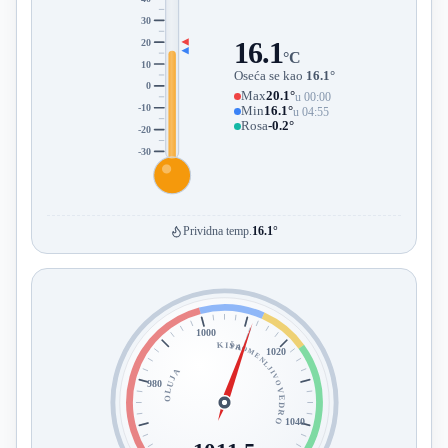
30
20
16.1
°C
10
Oseća se kao
16.1°
0
Max
20.1°
u 00:00
-10
Min
16.1°
u 04:55
Rosa
-0.2°
-20
-30
Prividna temp.
16.1°
1000
KIŠA
PROMENLJIVO
1020
OLUJA
980
VEDRO
1040