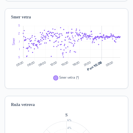
Smer vetra
Ruža vetrova
S
6%
4%