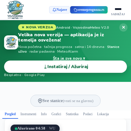
Najave
vremeprognoza.rs
SADRŽAJ
✕
Android · VojvodinaMeteo V2.0
★ NOVA VERZIJA
Velika nova verzija — aplikacija je iz
temelja osvežena!
Nova početna · tačnija prognoza · satna i 14-dnevna ·
Stanice
uživo
· radar padavina · MeteoAlarm
Šta je sve novo ▾
⤓
Instaliraj / Ažuriraj
Besplatno · Google Play
Sve stanice
(vrati se na glavnu)
Pregled
Instrumenti
Info
Grafici
Statistika
Podaci
Lokacija
Ažurirano 04:58
WU