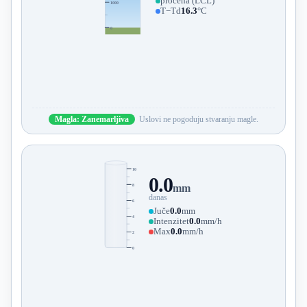
procena (LCL)
1000
T−Td
16.3
°C
0
Magla: Zanemarljiva
Uslovi ne pogoduju stvaranju magle.
10
0.0
8
mm
danas
6
Juče
0.0
mm
4
Intenzitet
0.0
mm/h
Max
0.0
mm/h
2
0