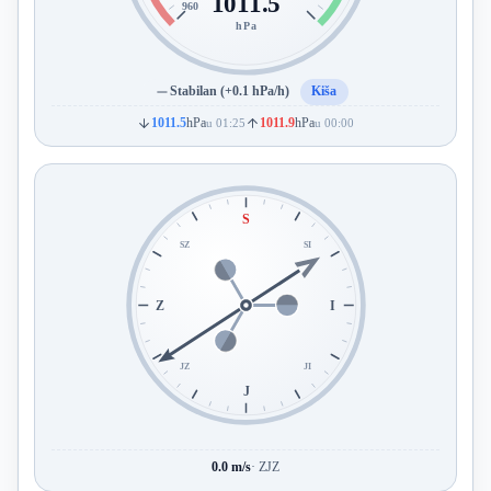
1011.5
960
hPa
Stabilan (+0.1 hPa/h)
Kiša
1011.5
hPa
1011.9
hPa
u 01:25
u 00:00
S
SZ
SI
Z
I
JZ
JI
J
0.0 m/s
· ZJZ