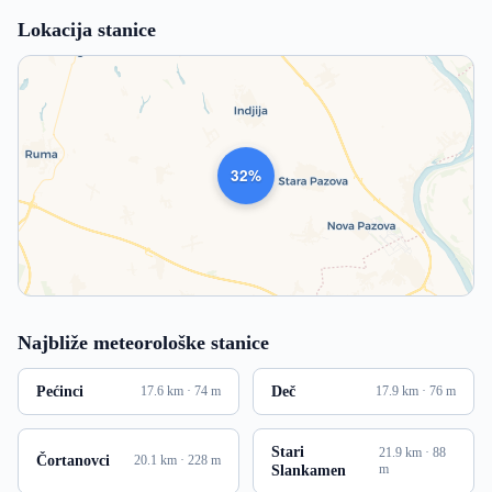
Lokacija stanice
1012
Najbliže meteorološke stanice
Pećinci
Deč
17.6 km · 74 m
17.9 km · 76 m
Stari
21.9 km · 88
Čortanovci
20.1 km · 228 m
Slankamen
m