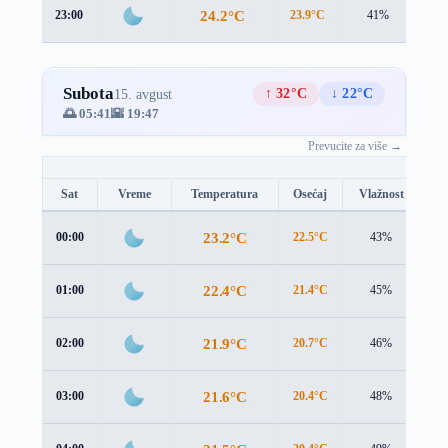
24.2°C
23:00
23.9°C
41%
0.7
Subota
↑ 32°C
↓ 22°C
15. avgust
🌅 05:41
🌇 19:47
Prevucite za više →
Sat
Vreme
Temperatura
Osećaj
Vlažnost
Br
23.2°C
00:00
22.5°C
43%
1.
22.4°C
01:00
21.4°C
45%
1.
21.9°C
02:00
20.7°C
46%
2.
21.6°C
03:00
20.4°C
48%
2.