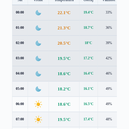
22.1°C
00:00
19.4°C
33%
3.0
21.3°C
01:00
18.7°C
36%
2.9
20.5°C
02:00
18°C
39%
2.8
19.5°C
03:00
17.2°C
42%
2.8
18.6°C
04:00
16.4°C
46%
2.8
18.2°C
05:00
16.1°C
49%
2.8
18.6°C
06:00
16.5°C
49%
2.9
19.5°C
07:00
17.4°C
48%
3.1