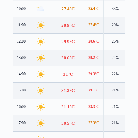
27.4°C
10:00
25.4°C
33%
3.8 
28.9°C
11:00
27.4°C
29%
4.0 
29.9°C
12:00
28.6°C
26%
4.2 
30.6°C
13:00
29.2°C
24%
4.4 
31°C
14:00
29.3°C
22%
4.5 
31.2°C
15:00
29.1°C
21%
4.5 
31.1°C
16:00
28.3°C
21%
4.4 
30.5°C
17:00
27.3°C
21%
4.2 