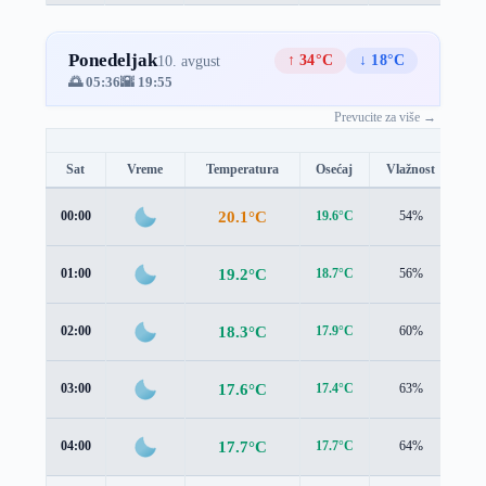
Ponedeljak
↑ 34°C
↓ 18°C
10. avgust
🌅 05:36
🌇 19:55
Prevucite za više →
Sat
Vreme
Temperatura
Osećaj
Vlažnost
Br
20.1°C
00:00
19.6°C
54%
1.2
19.2°C
01:00
18.7°C
56%
1.2
18.3°C
02:00
17.9°C
60%
1.0
17.6°C
03:00
17.4°C
63%
0.6
17.7°C
04:00
17.7°C
64%
0.4