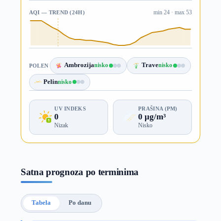
AQI — TREND (24H)
min 24 · max 53
Ambrozija
nisko
Trave
nisko
POLEN
Pelin
nisko
UV INDEKS
PRAŠINA (PM)
0
0 µg/m³
Nizak
Nisko
Satna prognoza po terminima
Tabela
Po danu