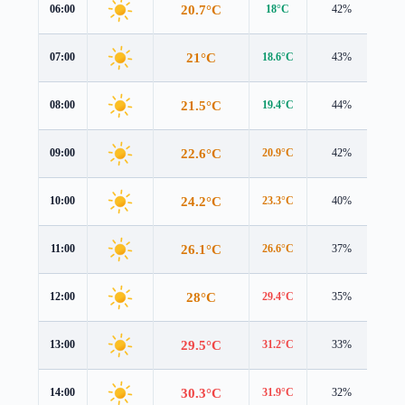
20.7°C
06:00
18°C
42%
3.8
21°C
07:00
18.6°C
43%
3.7
21.5°C
08:00
19.4°C
44%
3.4
22.6°C
09:00
20.9°C
42%
2.9
24.2°C
10:00
23.3°C
40%
2.2
26.1°C
11:00
26.6°C
37%
1.5
28°C
12:00
29.4°C
35%
1.0
29.5°C
13:00
31.2°C
33%
1.0
30.3°C
14:00
31.9°C
32%
1.2