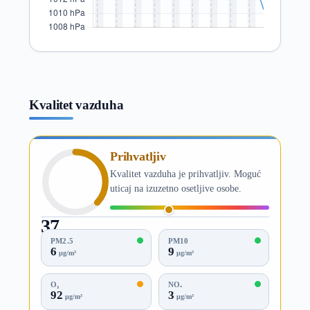
Kvalitet vazduha
Prihvatljiv
Kvalitet vazduha je prihvatljiv. Moguć
uticaj na izuzetno osetljive osobe.
37
AQI
PM2.5
PM10
6
9
µg/m³
µg/m³
O₃
NO₂
92
3
µg/m³
µg/m³