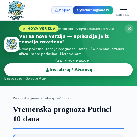
Najave
vremeprognoza.rs
SADRŽAJ
✕
Android · VojvodinaMeteo V2.0
★ NOVA VERZIJA
Velika nova verzija — aplikacija je iz
temelja osvežena!
Nova početna · tačnija prognoza · satna i 14-dnevna ·
Stanice
uživo
· radar padavina · MeteoAlarm
Šta je sve novo ▾
⤓
Instaliraj / Ažuriraj
Besplatno · Google Play
Početna
/
Prognoza po lokacijama
/
Putinci
Vremenska prognoza Putinci –
10 dana