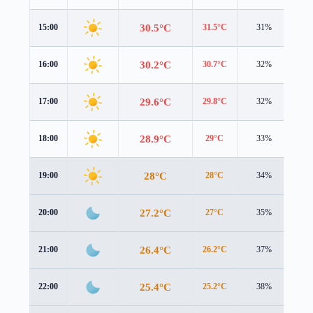
30.5°C
15:00
31.5°C
31%
1.2
30.2°C
16:00
30.7°C
32%
0.9
29.6°C
17:00
29.8°C
32%
0.5
28.9°C
18:00
29°C
33%
0.3
28°C
19:00
28°C
34%
0.5
27.2°C
20:00
27°C
35%
0.6
26.4°C
21:00
26.2°C
37%
0.4
25.4°C
22:00
25.2°C
38%
0.4