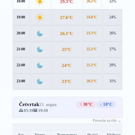
29.3°C
18:00
26.2°C
22%
3.8 
27.6°C
19:00
24.8°C
24%
3.2 
26.1°C
20:00
23.3°C
26%
2.9 
25°C
21:00
22.2°C
27%
2.9 
24°C
22:00
21.2°C
29%
2.9 
23°C
23:00
20.2°C
31%
3.0 
Četvrtak
↑ 30°C
↓ 18°C
13. avgust
🌅 05:39
🌇 19:50
Prevucite za više →
Sat
Vreme
Temperatura
Osećaj
Vlažnost
Br