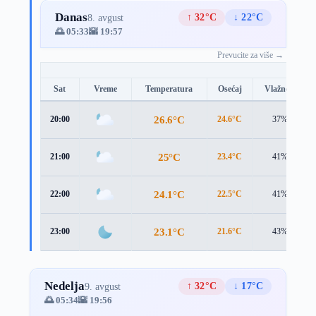
Danas
↑ 32°C
↓ 22°C
8. avgust
🌅 05:33
🌇 19:57
Prevucite za više →
Sat
Vreme
Temperatura
Osećaj
Vlažnost
26.6°C
20:00
24.6°C
37%
25°C
21:00
23.4°C
41%
24.1°C
22:00
22.5°C
41%
23.1°C
23:00
21.6°C
43%
Nedelja
↑ 32°C
↓ 17°C
9. avgust
🌅 05:34
🌇 19:56