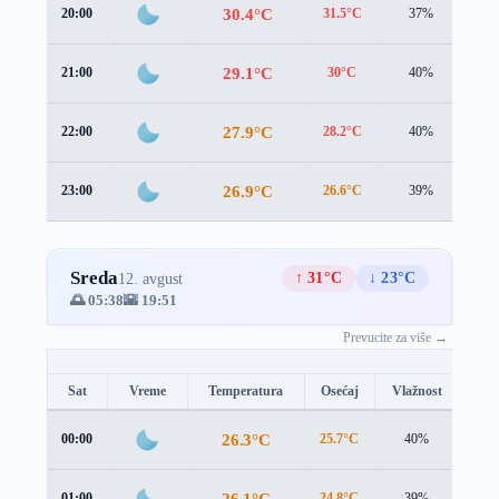
30.4°C
20:00
31.5°C
37%
0.5
29.1°C
21:00
30°C
40%
0.7
27.9°C
22:00
28.2°C
40%
1.3
26.9°C
23:00
26.6°C
39%
1.8
Sreda
↑ 31°C
↓ 23°C
12. avgust
🌅 05:38
🌇 19:51
Prevucite za više →
Sat
Vreme
Temperatura
Osećaj
Vlažnost
Brz
26.3°C
00:00
25.7°C
40%
2.0 
26.1°C
01:00
24.8°C
39%
3.2 