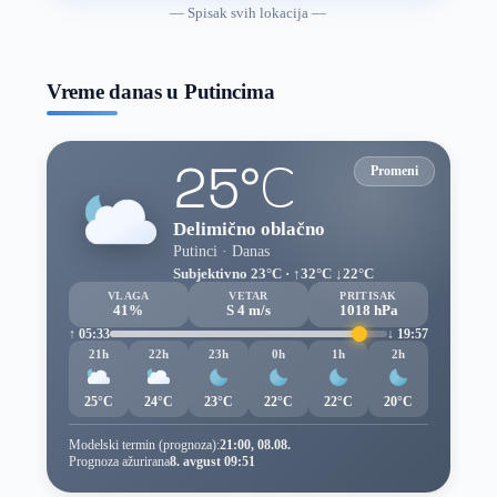
vremenske
— Spisak svih lokacija —
prognoze
Vreme danas u Putincima
25°C
Promeni
Delimično oblačno
Putinci · Danas
Subjektivno 23°C · ↑32°C ↓22°C
VLAGA
VETAR
PRITISAK
41%
S 4 m/s
1018 hPa
↑ 05:33
↓ 19:57
21h
22h
23h
0h
1h
2h
25°C
24°C
23°C
22°C
22°C
20°C
Modelski termin (prognoza):
21:00, 08.08.
Prognoza ažurirana
8. avgust 09:51