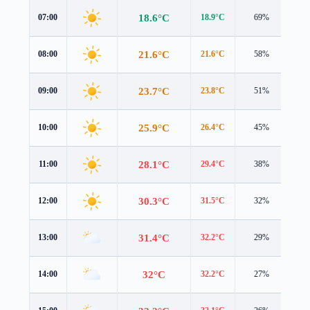
18.6°C
07:00
18.9°C
69%
1.2
21.6°C
08:00
21.6°C
58%
1.7
23.7°C
09:00
23.8°C
51%
1.7
25.9°C
10:00
26.4°C
45%
1.4
28.1°C
11:00
29.4°C
38%
1.3
30.3°C
12:00
31.5°C
32%
1.9
31.4°C
13:00
32.2°C
29%
2.8
32°C
14:00
32.2°C
27%
3.1