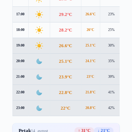
29.2°C
17:00
26.6°C
23%
3.0
28.2°C
18:00
26°C
25%
2.5
26.6°C
19:00
25.1°C
30%
1.7
25.1°C
20:00
24.1°C
35%
1.3
23.9°C
21:00
23°C
39%
1.2
22.8°C
22:00
21.8°C
41%
1.3
22°C
23:00
20.8°C
42%
1.5
Petak
↑ 31°C
↓ 21°C
14. avgust