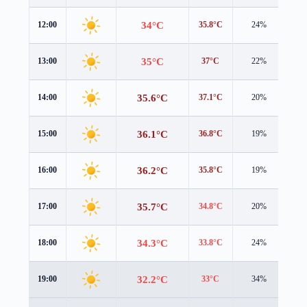
34°C
12:00
35.8°C
24%
0.5
35°C
13:00
37°C
22%
0.4
35.6°C
14:00
37.1°C
20%
0.7
36.1°C
15:00
36.8°C
19%
1.0
36.2°C
16:00
35.8°C
19%
1.4
35.7°C
17:00
34.8°C
20%
1.3
34.3°C
18:00
33.8°C
24%
1.4
32.2°C
19:00
33°C
34%
1.1