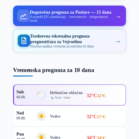
Dugoročna prognoza za Putince — 15 dana
→
Ansambl (91 simulacija) · verovatnoće · temperaturni
trend
Trodnevna tekstualna prognoza
→
prognostičara za Vojvodinu
Stručna analiza vremena za naredna tri dana
Vremenska prognoza za 10 dana
Sub
Delimično oblačno
32°C
22°C
08.08.
Noću: Vedro
Ned
32°C
Vedro
17°C
09.08.
Pon
34°C
Vedro
18°C