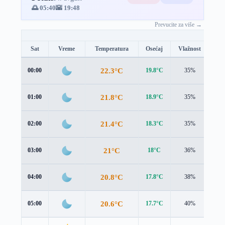
🌅 05:40
🌇 19:48
Prevucite za više →
Sat
Vreme
Temperatura
Osećaj
Vlažnost
Br
22.3°C
00:00
19.8°C
35%
3.0
21.8°C
01:00
18.9°C
35%
3.4
21.4°C
02:00
18.3°C
35%
3.7
21°C
03:00
18°C
36%
3.8
20.8°C
04:00
17.8°C
38%
3.9
20.6°C
05:00
17.7°C
40%
3.9