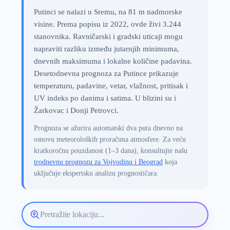
Putinci se nalazi u Sremu, na 81 m nadmorske
visine. Prema popisu iz 2022, ovde živi 3.244
stanovnika. Ravničarski i gradski uticaji mogu
napraviti razliku između jutarnjih minimuma,
dnevnih maksimuma i lokalne količine padavina.
Desetodnevna prognoza za Putince prikazuje
temperaturu, padavine, vetar, vlažnost, pritisak i
UV indeks po danima i satima. U blizini su i
Žarkovac i Donji Petrovci.
Prognoza se ažurira automatski dva puta dnevno na
osnovu meteoroloških proračuna atmosfere. Za veću
kratkoročnu pouzdanost (1–3 dana), konsultujte našu
trodnevnu prognozu za Vojvodinu i Beograd
koja
uključuje ekspertsku analizu prognostičara.
Pretražite
lokaciju