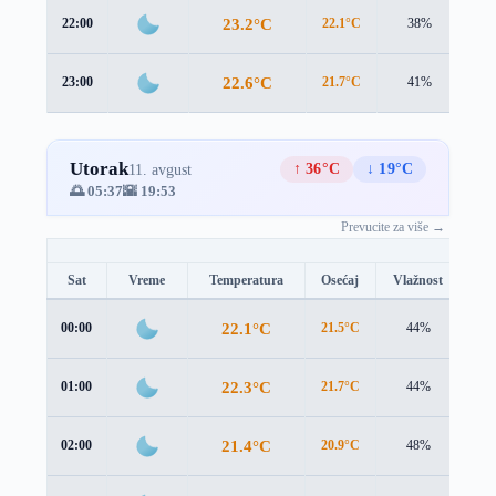
23.2°C
22:00
22.1°C
38%
1.1
22.6°C
23:00
21.7°C
41%
1.0
Utorak
↑ 36°C
↓ 19°C
11. avgust
🌅 05:37
🌇 19:53
Prevucite za više →
Sat
Vreme
Temperatura
Osećaj
Vlažnost
Br
22.1°C
00:00
21.5°C
44%
0.9
22.3°C
01:00
21.7°C
44%
0.8
21.4°C
02:00
20.9°C
48%
1.0