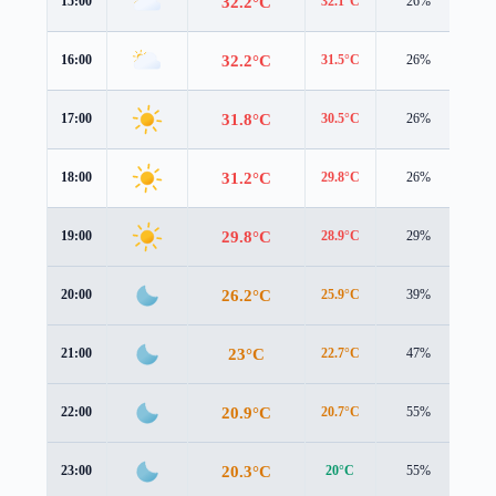
32.2°C
15:00
32.1°C
26%
2.9
32.2°C
16:00
31.5°C
26%
2.8
31.8°C
17:00
30.5°C
26%
2.6
31.2°C
18:00
29.8°C
26%
2.4
29.8°C
19:00
28.9°C
29%
1.6
26.2°C
20:00
25.9°C
39%
1.2
23°C
21:00
22.7°C
47%
1.2
20.9°C
22:00
20.7°C
55%
1.3
20.3°C
23:00
20°C
55%
1.2