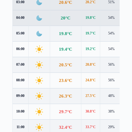
20.6°C
03:00
20.2°C
51%
0.8
20°C
04:00
19.8°C
54%
0.8
19.8°C
05:00
19.7°C
54%
0.4
19.4°C
06:00
19.2°C
54%
0.4
20.5°C
07:00
20.8°C
56%
0.3
23.6°C
08:00
24.8°C
56%
0.3
26.3°C
09:00
27.5°C
48%
0.5
29.7°C
10:00
30.8°C
38%
0.7
32.4°C
11:00
33.7°C
29%
0.7