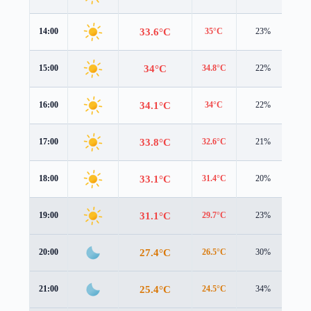
33.6°C
14:00
35°C
23%
1.0
34°C
15:00
34.8°C
22%
1.1
34.1°C
16:00
34°C
22%
1.3
33.8°C
17:00
32.6°C
21%
1.6
33.1°C
18:00
31.4°C
20%
1.8
31.1°C
19:00
29.7°C
23%
1.6
27.4°C
20:00
26.5°C
30%
0.9
25.4°C
21:00
24.5°C
34%
1.0