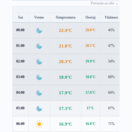
Prevucite za više →
Sat
Vreme
Temperatura
Osećaj
Vlažnost
Br
22.4°C
00:00
20.8°C
45%
3.0
21.8°C
01:00
20.5°C
47%
2.5
20.3°C
02:00
19.9°C
54%
1.2
18.8°C
03:00
18.6°C
60%
1.0
17.9°C
04:00
17.6°C
64%
1.2
17.3°C
05:00
17°C
67%
1.4
16.9°C
06:00
16.8°C
71%
1.2