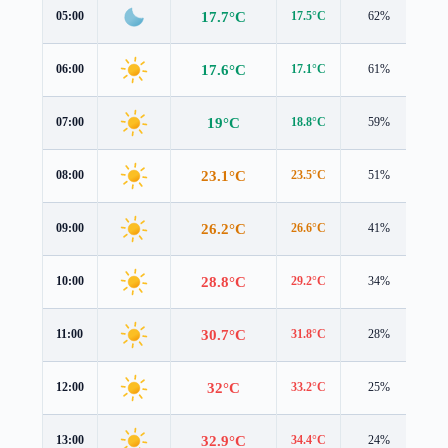
17.7°C
05:00
17.5°C
62%
0.7
17.6°C
06:00
17.1°C
61%
1.0
19°C
07:00
18.8°C
59%
0.9
23.1°C
08:00
23.5°C
51%
0.7
26.2°C
09:00
26.6°C
41%
0.4
28.8°C
10:00
29.2°C
34%
0.6
30.7°C
11:00
31.8°C
28%
0.6
32°C
12:00
33.2°C
25%
1.0
32.9°C
13:00
34.4°C
24%
1.0