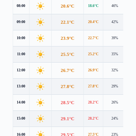
20.6°C
08:00
18.6°C
46%
3.1
22.1°C
09:00
20.4°C
42%
2.8
23.9°C
10:00
22.7°C
39%
2.4
25.5°C
11:00
25.2°C
35%
2.2
26.7°C
12:00
26.9°C
32%
2.3
27.8°C
13:00
27.8°C
29%
2.6
28.5°C
14:00
28.2°C
26%
2.8
29.1°C
15:00
28.2°C
24%
2.9
29.5°C
16:00
27.5°C
23%
3.1