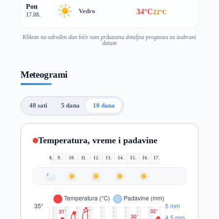
Pon
34°C
Vedro
22°C
17.08.
Klikom na određen dan biće vam prikazana detaljna prognoza za izabrani
datum
Meteogrami
48 sati
5 dana
10 dana
Temperatura, vreme i padavine
8.
9.
10.
11.
12.
13.
14.
15.
16.
17.