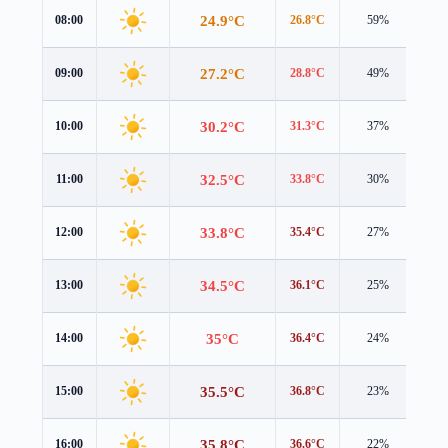
24.9°C
08:00
26.8°C
59%
0.6
27.2°C
09:00
28.8°C
49%
0.7
30.2°C
10:00
31.3°C
37%
0.9
32.5°C
11:00
33.8°C
30%
1.2
33.8°C
12:00
35.4°C
27%
1.4
34.5°C
13:00
36.1°C
25%
1.6
35°C
14:00
36.4°C
24%
1.5
35.5°C
15:00
36.8°C
23%
0.9
35.8°C
16:00
36.6°C
22%
0.4