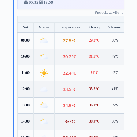
🌅 05:32
🌇 19:59
Prevucite za više →
Sat
Vreme
Temperatura
Osećaj
Vlažnost
Brz
27.5°C
09:00
29.3°C
58%
2.5 
30.2°C
10:00
31.5°C
48%
3.0 
32.4°C
11:00
34°C
42%
3.8 
33.5°C
12:00
35.3°C
41%
4.7 
34.5°C
13:00
36.4°C
39%
4.6 
36°C
14:00
38.4°C
36%
4.2 