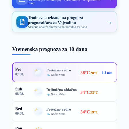
trend
Trodnevna tekstualna prognoza
→
prognostičara za Vojvodinu
Stručna analiza vremena za naredna tri dana
Vremenska prognoza za 10 dana
Pet
Pretežno vedro
36°C
20°C
0.3 mm
07.08.
Noću: Vedro
Sub
Delimično oblačno
34°C
23°C
08.08.
Noću: Vedro
Ned
Pretežno vedro
34°C
19°C
09.08.
Noću: Vedro
Pon