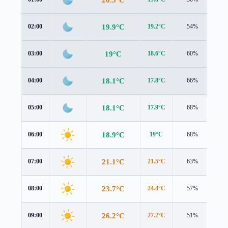
19.9°C
02:00
19.2°C
54%
1.4
19°C
03:00
18.6°C
60%
1.3
18.1°C
04:00
17.8°C
66%
1.5
18.1°C
05:00
17.9°C
68%
1.6
18.9°C
06:00
19°C
68%
1.6
21.1°C
07:00
21.5°C
63%
1.7
23.7°C
08:00
24.4°C
57%
1.7
26.2°C
09:00
27.2°C
51%
1.6