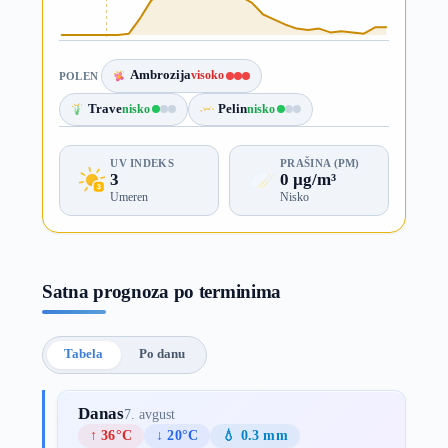
Ambrozija
visoko
POLEN
Trave
nisko
Pelin
nisko
UV INDEKS
PRAŠINA (PM)
3
0 µg/m³
Umeren
Nisko
Satna prognoza po terminima
Tabela
Po danu
Danas
7. avgust
↑ 36°C
↓ 20°C
💧 0.3 mm