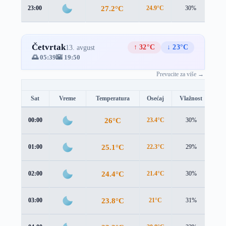
27.2°C
23:00
24.9°C
30%
3.5
Četvrtak
↑ 32°C
↓ 23°C
13. avgust
🌅 05:39
🌇 19:50
Prevucite za više →
Sat
Vreme
Temperatura
Osećaj
Vlažnost
Br
26°C
00:00
23.4°C
30%
3.5
25.1°C
01:00
22.3°C
29%
3.5
24.4°C
02:00
21.4°C
30%
3.4
23.8°C
03:00
21°C
31%
3.2