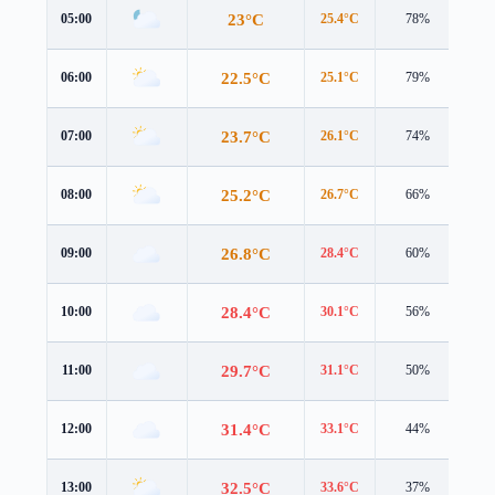
23°C
05:00
25.4°C
78%
1.8
22.5°C
06:00
25.1°C
79%
1.3
23.7°C
07:00
26.1°C
74%
1.5
25.2°C
08:00
26.7°C
66%
2.9
26.8°C
09:00
28.4°C
60%
2.8
28.4°C
10:00
30.1°C
56%
3.0
29.7°C
11:00
31.1°C
50%
3.5
31.4°C
12:00
33.1°C
44%
3.8
32.5°C
13:00
33.6°C
37%
4.4