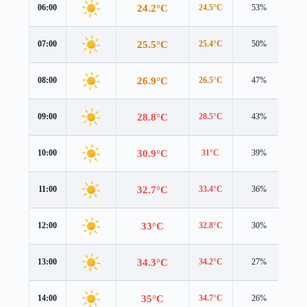
24.2°C
06:00
24.5°C
53%
1.9
25.5°C
07:00
25.4°C
50%
2.8
26.9°C
08:00
26.5°C
47%
3.5
28.8°C
09:00
28.5°C
43%
3.7
30.9°C
10:00
31°C
39%
3.7
32.7°C
11:00
33.4°C
36%
3.8
33°C
12:00
32.8°C
30%
4.5
34.3°C
13:00
34.2°C
27%
4.6
35°C
14:00
34.7°C
26%
4.6