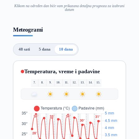
Klikom na određen dan biće vam prikazana detaljna prognoza za izabrani
datum
Meteogrami
48 sati
5 dana
10 dana
Temperatura, vreme i padavine
7.
8.
9.
10.
11.
12.
13.
14.
15.