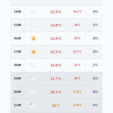
33.3°C
14:00
34.1°C
34%
4.4
33.8°C
15:00
34°C
31%
4.3
33.8°C
16:00
33°C
29%
4.5
33.3°C
17:00
31.7°C
28%
4.4
32.8°C
18:00
31°C
27%
4.1
31.7°C
19:00
30°C
26%
3.2
28.3°C
20:00
27.6°C
36%
2.3
26°C
21:00
25.8°C
43%
1.9