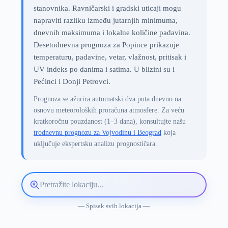
stanovnika. Ravničarski i gradski uticaji mogu
napraviti razliku između jutarnjih minimuma,
dnevnih maksimuma i lokalne količine padavina.
Desetodnevna prognoza za Popince prikazuje
temperaturu, padavine, vetar, vlažnost, pritisak i
UV indeks po danima i satima. U blizini su i
Pećinci i Donji Petrovci.
Prognoza se ažurira automatski dva puta dnevno na
osnovu meteoroloških proračuna atmosfere. Za veću
kratkoročnu pouzdanost (1–3 dana), konsultujte našu
trodnevnu prognozu za Vojvodinu i Beograd
koja
uključuje ekspertsku analizu prognostičara.
Pretražite
lokaciju
vremenske
— Spisak svih lokacija —
prognoze