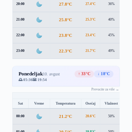
27.8°C
20:00
27.4°C
36%
1.5
25.8°C
21:00
25.3°C
40%
1.5
23.8°C
22:00
23.4°C
45%
1.6
22.3°C
23:00
21.7°C
49%
1.5
Ponedeljak
↑ 33°C
↓ 18°C
10. avgust
🌅 05:36
🌇 19:54
Prevucite za više →
Sat
Vreme
Temperatura
Osećaj
Vlažnost
Br
21.2°C
00:00
20.6°C
50%
1.4
20.5°C
01:00
19.8°C
50%
1.4