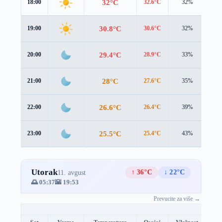
32°C
18:00
32.6°C
32%
1.0
30.8°C
19:00
30.6°C
32%
1.5
29.4°C
20:00
28.9°C
33%
1.7
28°C
21:00
27.6°C
35%
1.5
26.6°C
22:00
26.4°C
39%
1.2
25.5°C
23:00
25.4°C
43%
1.2
Utorak
↑ 36°C
↓ 22°C
11. avgust
🌅 05:37
🌇 19:53
Prevucite za više →