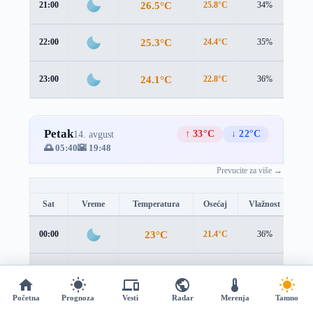
26.5°C
21:00
25.8°C
34%
1.0
25.3°C
22:00
24.4°C
35%
1.2
24.1°C
23:00
22.8°C
36%
1.4
Petak
↑ 33°C
↓ 22°C
14. avgust
🌅 05:40
🌇 19:48
Prevucite za više →
Sat
Vreme
Temperatura
Osećaj
Vlažnost
Br
23°C
00:00
21.4°C
36%
1.7
22.1°C
01:00
20.2°C
37%
2.0
Početna
Prognoza
Vesti
Radar
Merenja
Tamno
21.6°C
02:00
19.6°C
37%
2.1