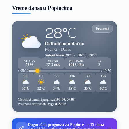
Vreme danas u Popincima
28°C
Promeni
Delimično oblačno
Popinci · Danas
Subjektivno 29°C · ↑36°C ↓20°C
VLAGA
VETAR
PRITISAK
UV
58%
JZ 3 m/s
1013 hPa
3
↑ 05:32
↓ 19:59
10h
11h
12h
13h
14h
15h
30°C
32°C
34°C
35°C
36°C
36°C
Modelski termin (prognoza):
09:00, 07.08.
Prognoza ažurirana
6. avgust 22:06
Dugoročna prognoza za Popince — 15 dana
→
Ansambl (91 simulacija) · verovatnoće · temperaturni