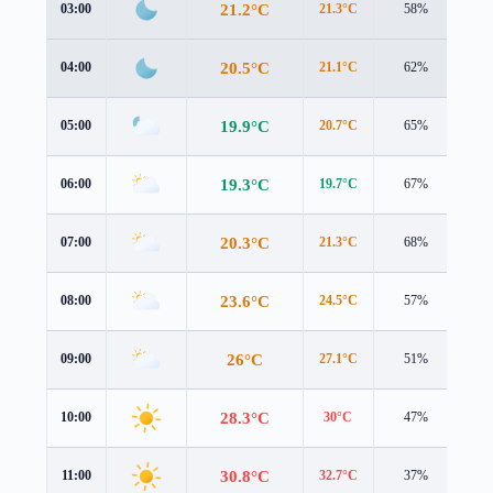
21.2°C
03:00
21.3°C
58%
1.4
20.5°C
04:00
21.1°C
62%
0.7
19.9°C
05:00
20.7°C
65%
0.5
19.3°C
06:00
19.7°C
67%
0.9
20.3°C
07:00
21.3°C
68%
0.8
23.6°C
08:00
24.5°C
57%
1.3
26°C
09:00
27.1°C
51%
1.3
28.3°C
10:00
30°C
47%
1.0
30.8°C
11:00
32.7°C
37%
1.3