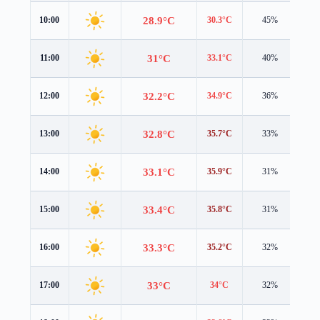
28.9°C
10:00
30.3°C
45%
1.6
31°C
11:00
33.1°C
40%
1.7
32.2°C
12:00
34.9°C
36%
1.4
32.8°C
13:00
35.7°C
33%
0.9
33.1°C
14:00
35.9°C
31%
0.7
33.4°C
15:00
35.8°C
31%
0.6
33.3°C
16:00
35.2°C
32%
0.5
33°C
17:00
34°C
32%
0.6