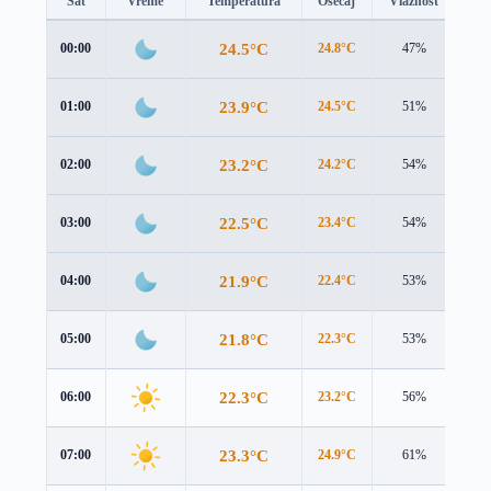
Sat
Vreme
Temperatura
Osećaj
Vlažnost
Br
24.5°C
00:00
24.8°C
47%
1.0
23.9°C
01:00
24.5°C
51%
0.6
23.2°C
02:00
24.2°C
54%
0.3
22.5°C
03:00
23.4°C
54%
0.2
21.9°C
04:00
22.4°C
53%
0.1
21.8°C
05:00
22.3°C
53%
0.1
22.3°C
06:00
23.2°C
56%
0.1
23.3°C
07:00
24.9°C
61%
0.4