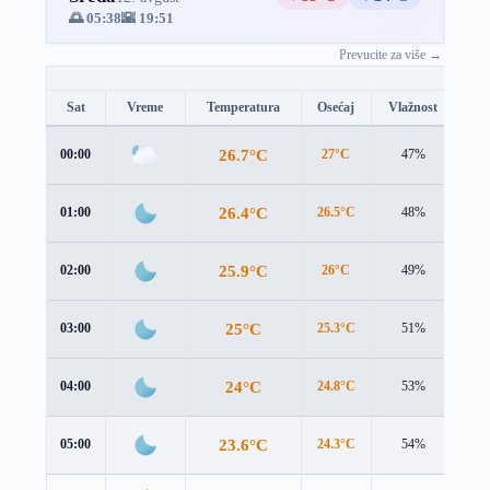
🌅 05:38
🌇 19:51
Prevucite za više →
Sat
Vreme
Temperatura
Osećaj
Vlažnost
Br
26.7°C
00:00
27°C
47%
2.1
26.4°C
01:00
26.5°C
48%
2.5
25.9°C
02:00
26°C
49%
2.6
25°C
03:00
25.3°C
51%
1.9
24°C
04:00
24.8°C
53%
1.0
23.6°C
05:00
24.3°C
54%
1.0