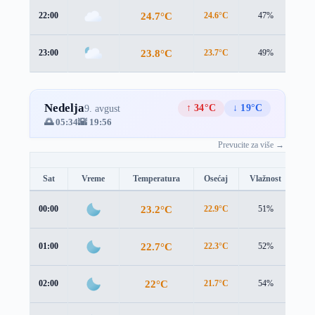
24.7°C
22:00
24.6°C
47%
1.7
23.8°C
23:00
23.7°C
49%
1.7
Nedelja
↑ 34°C
↓ 19°C
9. avgust
🌅 05:34
🌇 19:56
Prevucite za više →
Sat
Vreme
Temperatura
Osećaj
Vlažnost
Br
23.2°C
00:00
22.9°C
51%
2.0
22.7°C
01:00
22.3°C
52%
2.2
22°C
02:00
21.7°C
54%
2.0