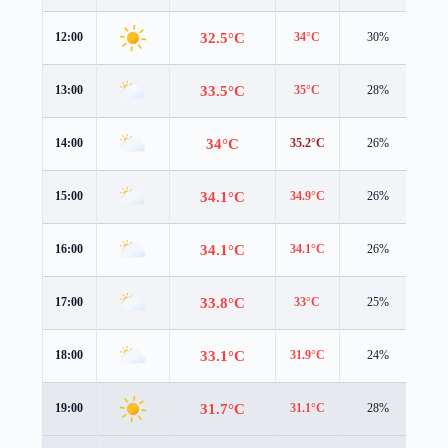
32.5°C
12:00
34°C
30%
1.9
33.5°C
13:00
35°C
28%
2.1
34°C
14:00
35.2°C
26%
2.1
34.1°C
15:00
34.9°C
26%
1.9
34.1°C
16:00
34.1°C
26%
1.9
33.8°C
17:00
33°C
25%
2.0
33.1°C
18:00
31.9°C
24%
2.2
31.7°C
19:00
31.1°C
28%
1.8