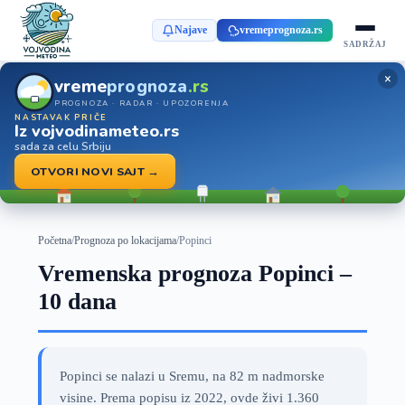
Najave
vremeprognoza.rs
SADRŽAJ
×
vreme
prognoza
.rs
PROGNOZA · RADAR · UPOZORENJA
NASTAVAK PRIČE
Iz vojvodinameteo.rs
sada za celu Srbiju
OTVORI NOVI SAJT →
Početna
/
Prognoza po lokacijama
/
Popinci
Vremenska prognoza Popinci –
10 dana
Popinci se nalazi u Sremu, na 82 m nadmorske
visine. Prema popisu iz 2022, ovde živi 1.360