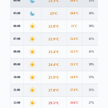
23.3°C
04:00
20.8°C
33%
3.0
23°C
05:00
20.8°C
36%
2.7
22.8°C
06:00
21°C
39%
2.5
22.9°C
07:00
21.4°C
41%
2.2
23.4°C
08:00
22.1°C
41%
2.1
24.4°C
09:00
23.1°C
39%
2.1
25.9°C
10:00
24.9°C
35%
2.2
27.8°C
11:00
27.4°C
31%
2.2
29.5°C
12:00
29.6°C
27%
2.3