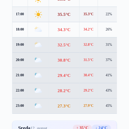
35.5°C
17:00
35.3°C
22%
0.8
34.3°C
18:00
34.2°C
26%
1.2
32.5°C
19:00
32.8°C
31%
1.4
30.8°C
20:00
31.5°C
37%
1.4
29.4°C
21:00
30.4°C
41%
1.1
28.2°C
22:00
29.2°C
43%
1.1
27.3°C
23:00
27.9°C
45%
1.5
Sreda
↑ 35°C
↓ 24°C
12. avgust