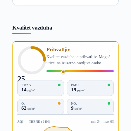
Kvalitet vazduha
Prihvatljiv
Kvalitet vazduha je prihvatljiv. Moguć
uticaj na izuzetno osetljive osobe.
25
AQI
PM2.5
PM10
14
19
µg/m³
µg/m³
O₃
NO₂
62
9
µg/m³
µg/m³
AQI — TREND (24H)
min 24 · max 63