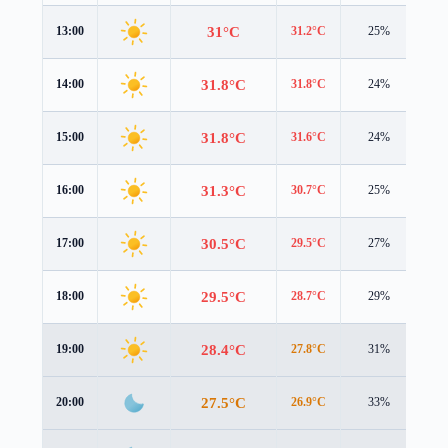
31°C
13:00
31.2°C
25%
2.4
31.8°C
14:00
31.8°C
24%
2.3
31.8°C
15:00
31.6°C
24%
2.1
31.3°C
16:00
30.7°C
25%
1.9
30.5°C
17:00
29.5°C
27%
1.6
29.5°C
18:00
28.7°C
29%
1.3
28.4°C
19:00
27.8°C
31%
1.1
27.5°C
20:00
26.9°C
33%
1.0