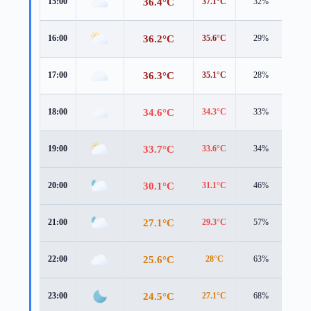
36.4°C
15:00
37.1°C
32%
5.1 
36.2°C
16:00
35.6°C
29%
5.2 
36.3°C
17:00
35.1°C
28%
5.2 
34.6°C
18:00
34.3°C
33%
4.5 
33.7°C
19:00
33.6°C
34%
3.8 
30.1°C
20:00
31.1°C
46%
3.1 
27.1°C
21:00
29.3°C
57%
1.4 
25.6°C
22:00
28°C
63%
1.1 
24.5°C
23:00
27.1°C
68%
0.9 