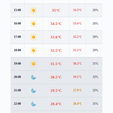
35°C
15:00
34.3°C
26%
4.5
34.5°C
16:00
33.4°C
26%
4.3
33.6°C
17:00
32.2°C
28%
4.1
32.5°C
18:00
31.2°C
29%
3.9
31.5°C
19:00
30.2°C
31%
3.7
30.5°C
20:00
29.1°C
32%
3.6
29.5°C
21:00
27.9°C
32%
3.6
28.4°C
22:00
26.4°C
31%
3.6