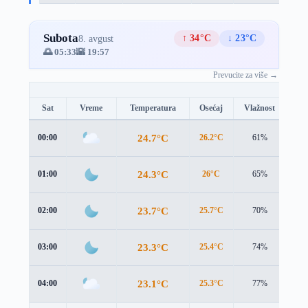
Subota
↑ 34°C
↓ 23°C
8. avgust
🌅 05:33
🌇 19:57
Prevucite za više →
Sat
Vreme
Temperatura
Osećaj
Vlažnost
Br
24.7°C
00:00
26.2°C
61%
1.6
24.3°C
01:00
26°C
65%
1.7
23.7°C
02:00
25.7°C
70%
1.8
23.3°C
03:00
25.4°C
74%
1.9
23.1°C
04:00
25.3°C
77%
2.0