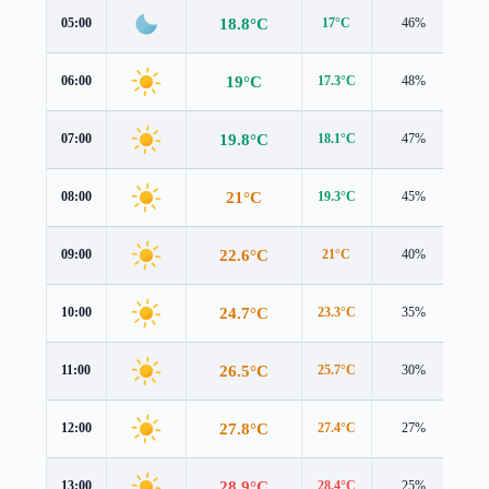
18.8°C
05:00
17°C
46%
1.9
19°C
06:00
17.3°C
48%
2.0
19.8°C
07:00
18.1°C
47%
2.4
21°C
08:00
19.3°C
45%
2.6
22.6°C
09:00
21°C
40%
2.5
24.7°C
10:00
23.3°C
35%
2.2
26.5°C
11:00
25.7°C
30%
2.2
27.8°C
12:00
27.4°C
27%
2.5
28.9°C
13:00
28.4°C
25%
2.9