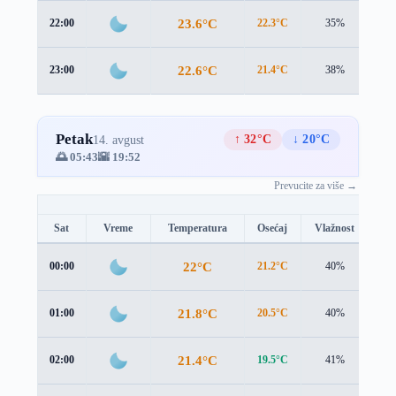
23.6°C
22:00
22.3°C
35%
1.2
22.6°C
23:00
21.4°C
38%
1.2
Petak
↑ 32°C
↓ 20°C
14. avgust
🌅 05:43
🌇 19:52
Prevucite za više →
Sat
Vreme
Temperatura
Osećaj
Vlažnost
Br
22°C
00:00
21.2°C
40%
0.5
21.8°C
01:00
20.5°C
40%
1.3
21.4°C
02:00
19.5°C
41%
2.3