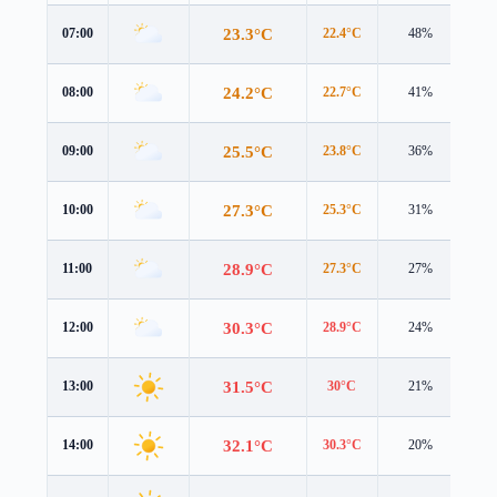
23.3°C
07:00
22.4°C
48%
2.8
24.2°C
08:00
22.7°C
41%
3.0
25.5°C
09:00
23.8°C
36%
2.9
27.3°C
10:00
25.3°C
31%
3.1
28.9°C
11:00
27.3°C
27%
3.3
30.3°C
12:00
28.9°C
24%
3.6
31.5°C
13:00
30°C
21%
4.0
32.1°C
14:00
30.3°C
20%
4.3