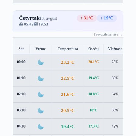
Četvrtak
↑ 31°C
↓ 19°C
13. avgust
🌅 05:42
🌇 19:53
Prevucite za više →
Sat
Vreme
Temperatura
Osećaj
Vlažnost
Br
23.2°C
00:00
20.1°C
28%
3.2
22.5°C
01:00
19.4°C
30%
3.1
21.6°C
02:00
18.8°C
34%
3.0
20.5°C
03:00
18°C
38%
2.6
19.4°C
04:00
17.3°C
42%
2.2