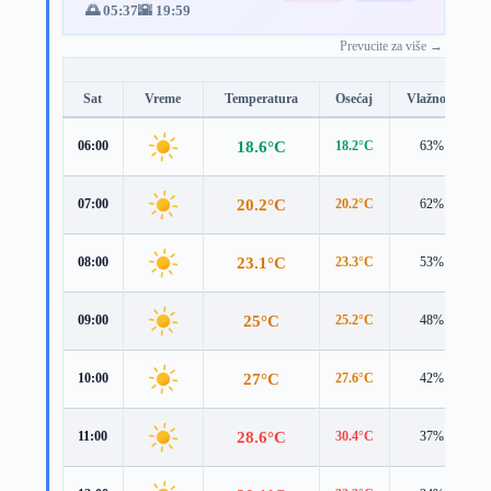
🌅 05:37
🌇 19:59
Prevucite za više →
Sat
Vreme
Temperatura
Osećaj
Vlažnost
18.6°C
06:00
18.2°C
63%
20.2°C
07:00
20.2°C
62%
23.1°C
08:00
23.3°C
53%
25°C
09:00
25.2°C
48%
27°C
10:00
27.6°C
42%
28.6°C
11:00
30.4°C
37%