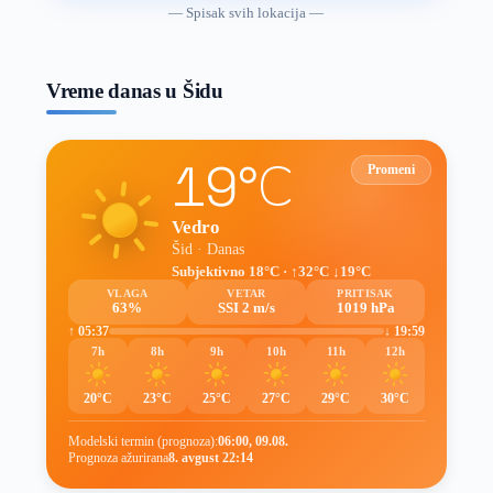
vremenske
— Spisak svih lokacija —
prognoze
Vreme danas u Šidu
19°C
Promeni
Vedro
Šid · Danas
Subjektivno 18°C · ↑32°C ↓19°C
VLAGA
VETAR
PRITISAK
63%
SSI 2 m/s
1019 hPa
↑ 05:37
↓ 19:59
7h
8h
9h
10h
11h
12h
20°C
23°C
25°C
27°C
29°C
30°C
Modelski termin (prognoza):
06:00, 09.08.
Prognoza ažurirana
8. avgust 22:14