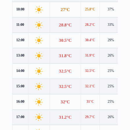
27°C
10:00
25.8°C
37%
3.
28.8°C
11:00
28.2°C
33%
3.
30.5°C
12:00
30.4°C
29%
3.
31.8°C
13:00
31.9°C
26%
3.
32.5°C
14:00
32.5°C
25%
2.
32.5°C
15:00
32.1°C
25%
2.
32°C
16:00
31°C
25%
2.
31.2°C
17:00
29.7°C
26%
2.