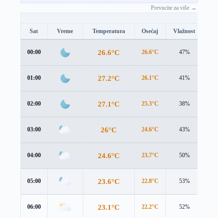
Prevucite za više →
Sat
Vreme
Temperatura
Osećaj
Vlažnost
Br
26.6°C
00:00
26.6°C
47%
2.7
27.2°C
01:00
26.1°C
41%
3.7
27.1°C
02:00
25.3°C
38%
4.3
26°C
03:00
24.6°C
43%
4.2
24.6°C
04:00
23.7°C
50%
3.9
23.6°C
05:00
22.8°C
53%
3.6
23.1°C
06:00
22.2°C
52%
3.4