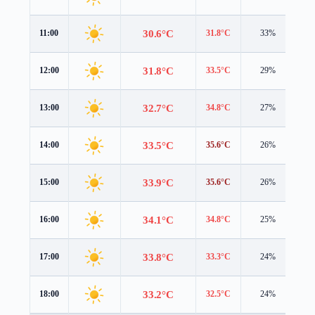
30.6°C
11:00
31.8°C
33%
1.
31.8°C
12:00
33.5°C
29%
1.
32.7°C
13:00
34.8°C
27%
0.
33.5°C
14:00
35.6°C
26%
0.
33.9°C
15:00
35.6°C
26%
0.
34.1°C
16:00
34.8°C
25%
1.
33.8°C
17:00
33.3°C
24%
1.
33.2°C
18:00
32.5°C
24%
1.