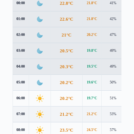
22.8°C
00:00
21.8°C
41%
1.2
22.6°C
01:00
21.8°C
42%
1.1
21°C
02:00
20.2°C
47%
1.1
20.5°C
03:00
19.8°C
49%
1.0
20.3°C
04:00
19.5°C
49%
1.1
20.2°C
05:00
19.6°C
50%
0.9
20.2°C
06:00
19.7°C
51%
0.9
21.2°C
07:00
21.2°C
53%
0.8
23.5°C
08:00
24.5°C
57%
0.7