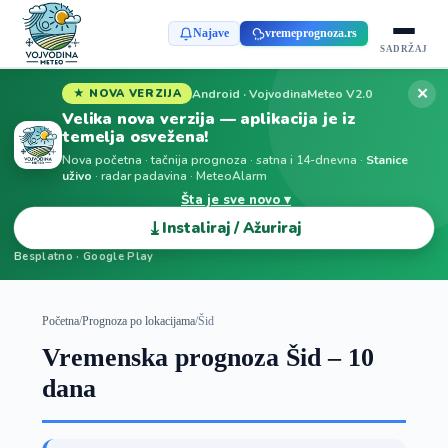
Najave
vremeprognoza.rs
SADRŽAJ
✕
Android · VojvodinaMeteo V2.0
★ NOVA VERZIJA
Velika nova verzija — aplikacija je iz
temelja osvežena!
Nova početna · tačnija prognoza · satna i 14-dnevna ·
Stanice
uživo
· radar padavina · MeteoAlarm
Šta je sve novo ▾
⤓
Instaliraj / Ažuriraj
Besplatno · Google Play
Početna
/
Prognoza po lokacijama
/
Šid
Vremenska prognoza Šid – 10
dana