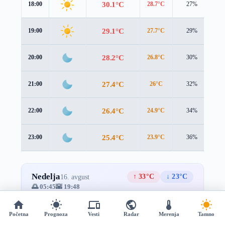
30.1°C
18:00
28.7°C
27%
2.
29.1°C
19:00
27.7°C
29%
2.
28.2°C
20:00
26.8°C
30%
2.
27.4°C
21:00
26°C
32%
2.
26.4°C
22:00
24.9°C
34%
2.
25.4°C
23:00
23.9°C
36%
2.
Nedelja
↑ 33°C
↓ 23°C
16. avgust
🌅 05:45
🌇 19:48
Prevucite za više →
Početna
Prognoza
Vesti
Radar
Merenja
Tamno