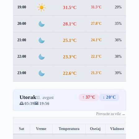
31.5°C
19:00
31.5°C
29%
0.
28.1°C
20:00
27.8°C
35%
1.
25.1°C
21:00
24.1°C
36%
1.
23.3°C
22:00
22.1°C
38%
1.
22.6°C
23:00
21.3°C
39%
1.
Utorak
↑ 37°C
↓ 20°C
11. avgust
🌅 05:39
🌇 19:56
Prevucite za više →
Sat
Vreme
Temperatura
Osećaj
Vlažnost
Br