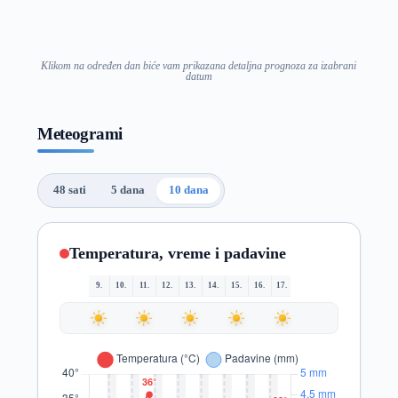
Klikom na određen dan biće vam prikazana detaljna prognoza za izabrani
datum
Meteogrami
48 sati
5 dana
10 dana
Temperatura, vreme i padavine
9.
10.
11.
12.
13.
14.
15.
16.
17.