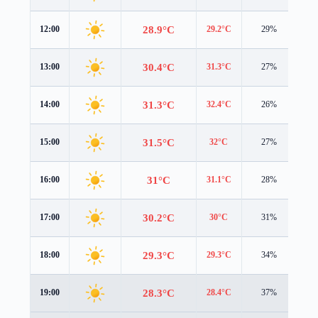
28.9°C
12:00
29.2°C
29%
1.9
30.4°C
13:00
31.3°C
27%
1.6
31.3°C
14:00
32.4°C
26%
1.4
31.5°C
15:00
32°C
27%
1.3
31°C
16:00
31.1°C
28%
1.2
30.2°C
17:00
30°C
31%
1.1
29.3°C
18:00
29.3°C
34%
1.1
28.3°C
19:00
28.4°C
37%
1.0