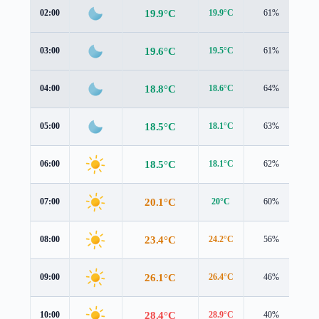
19.9°C
02:00
19.9°C
61%
1.
19.6°C
03:00
19.5°C
61%
1.
18.8°C
04:00
18.6°C
64%
1.
18.5°C
05:00
18.1°C
63%
1.
18.5°C
06:00
18.1°C
62%
1.
20.1°C
07:00
20°C
60%
1.
23.4°C
08:00
24.2°C
56%
1.
26.1°C
09:00
26.4°C
46%
1.
28.4°C
10:00
28.9°C
40%
1.