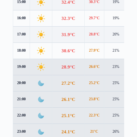
32.4°C
15:00
30.3°C
19%
4.3
32.3°C
16:00
29.7°C
19%
4.1
31.9°C
17:00
28.8°C
20%
3.8
30.6°C
18:00
27.9°C
21%
3.2
28.9°C
19:00
26.6°C
23%
2.4
27.2°C
20:00
25.2°C
25%
1.9
26.1°C
21:00
23.8°C
25%
2.0
25.1°C
22:00
22.3°C
25%
2.5
24.1°C
23:00
21°C
26%
3.0