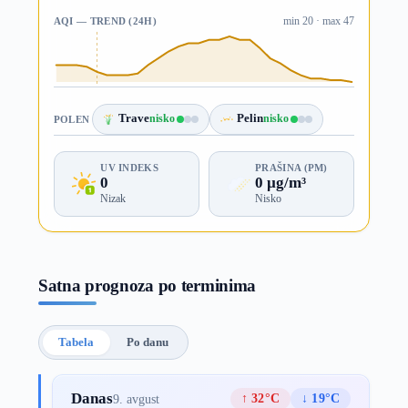
AQI — TREND (24H)
min 20 · max 47
Trave
nisko
Pelin
nisko
POLEN
UV INDEKS
PRAŠINA (PM)
0
0 µg/m³
Nizak
Nisko
Satna prognoza po terminima
Tabela
Po danu
Danas
↑ 32°C
↓ 19°C
9. avgust