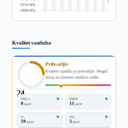
Kvalitet vazduha
Prihvatljiv
Kvalitet vazduha je prihvatljiv. Moguć
uticaj na izuzetno osetljive osobe.
24
AQI
PM2.5
PM10
8
11
µg/m³
µg/m³
O₃
NO₂
59
5
µg/m³
µg/m³