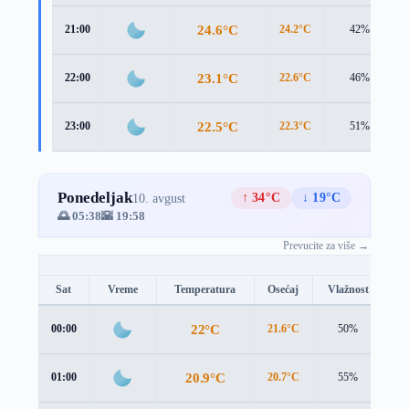
24.6°C
21:00
24.2°C
42%
23.1°C
22:00
22.6°C
46%
22.5°C
23:00
22.3°C
51%
Ponedeljak
↑ 34°C
↓ 19°C
10. avgust
🌅 05:38
🌇 19:58
Prevucite za više →
Sat
Vreme
Temperatura
Osećaj
Vlažnost
Br
22°C
00:00
21.6°C
50%
1.
20.9°C
01:00
20.7°C
55%
1.