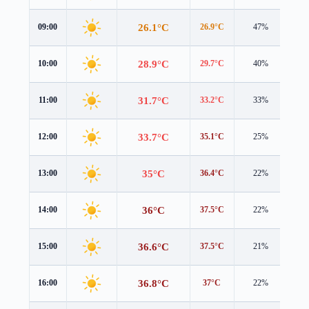
26.1°C
09:00
26.9°C
47%
0.9
28.9°C
10:00
29.7°C
40%
1.0
31.7°C
11:00
33.2°C
33%
1.1
33.7°C
12:00
35.1°C
25%
1.0
35°C
13:00
36.4°C
22%
1.1
36°C
14:00
37.5°C
22%
1.2
36.6°C
15:00
37.5°C
21%
1.4
36.8°C
16:00
37°C
22%
1.8