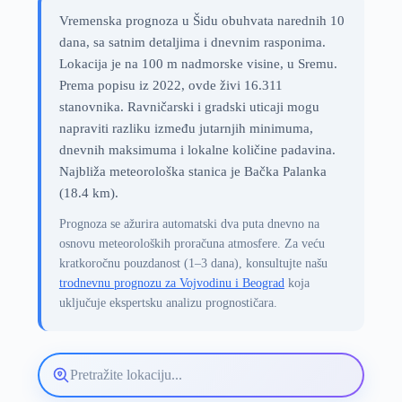
Vremenska prognoza u Šidu obuhvata narednih 10
dana, sa satnim detaljima i dnevnim rasponima.
Lokacija je na 100 m nadmorske visine, u Sremu.
Prema popisu iz 2022, ovde živi 16.311
stanovnika. Ravničarski i gradski uticaji mogu
napraviti razliku između jutarnjih minimuma,
dnevnih maksimuma i lokalne količine padavina.
Najbliža meteorološka stanica je Bačka Palanka
(18.4 km).
Prognoza se ažurira automatski dva puta dnevno na
osnovu meteoroloških proračuna atmosfere. Za veću
kratkoročnu pouzdanost (1–3 dana), konsultujte našu
trodnevnu prognozu za Vojvodinu i Beograd
koja
uključuje ekspertsku analizu prognostičara.
Pretražite
lokaciju