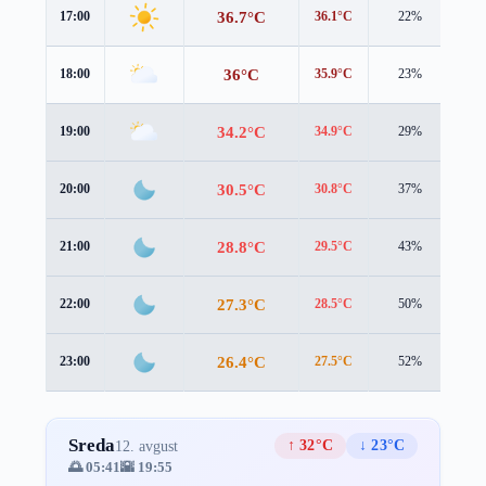
36.7°C
17:00
36.1°C
22%
1.8
36°C
18:00
35.9°C
23%
1.1
34.2°C
19:00
34.9°C
29%
0.9
30.5°C
20:00
30.8°C
37%
1.9
28.8°C
21:00
29.5°C
43%
1.7
27.3°C
22:00
28.5°C
50%
1.5
26.4°C
23:00
27.5°C
52%
1.6
Sreda
↑ 32°C
↓ 23°C
12. avgust
🌅 05:41
🌇 19:55