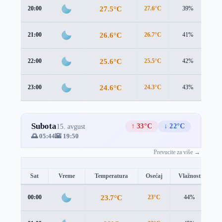
27.5°C
20:00
27.6°C
39%
1.0
26.6°C
21:00
26.7°C
41%
1.1
25.6°C
22:00
25.5°C
42%
1.2
24.6°C
23:00
24.3°C
43%
1.5
Subota
↑ 33°C
↓ 22°C
15. avgust
🌅 05:44
🌇 19:50
Prevucite za više →
Sat
Vreme
Temperatura
Osećaj
Vlažnost
B
23.7°C
00:00
23°C
44%
1.