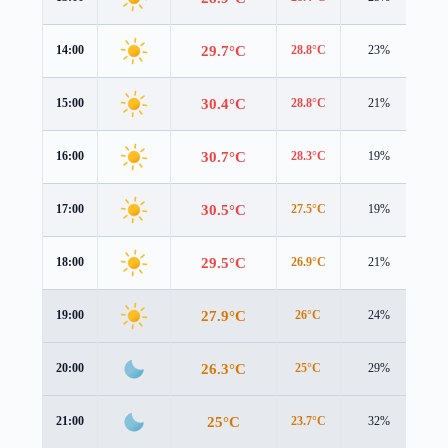
29.7°C
14:00
28.8°C
23%
3.2
30.4°C
15:00
28.8°C
21%
3.3
30.7°C
16:00
28.3°C
19%
3.3
30.5°C
17:00
27.5°C
19%
3.0
29.5°C
18:00
26.9°C
21%
2.3
27.9°C
19:00
26°C
24%
1.4
26.3°C
20:00
25°C
29%
0.9
25°C
21:00
23.7°C
32%
0.9