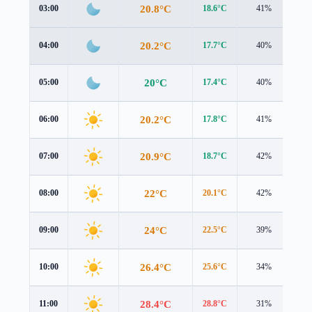
20.8°C
03:00
18.6°C
41%
2.7
20.2°C
04:00
17.7°C
40%
2.9
20°C
05:00
17.4°C
40%
3.0
20.2°C
06:00
17.8°C
41%
3.1
20.9°C
07:00
18.7°C
42%
3.0
22°C
08:00
20.1°C
42%
2.9
24°C
09:00
22.5°C
39%
2.3
26.4°C
10:00
25.6°C
34%
1.6
28.4°C
11:00
28.8°C
31%
1.1