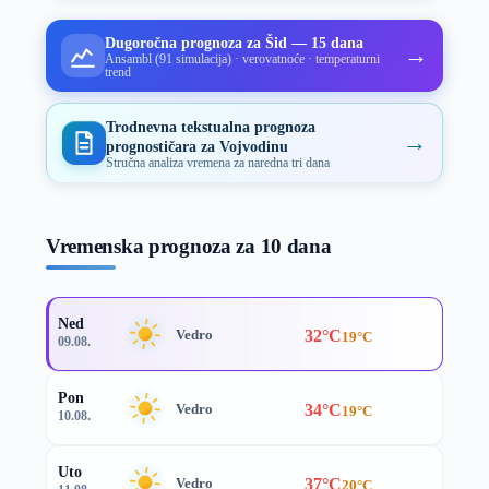
Dugoročna prognoza za Šid — 15 dana
→
Ansambl (91 simulacija) · verovatnoće · temperaturni
trend
Trodnevna tekstualna prognoza
→
prognostičara za Vojvodinu
Stručna analiza vremena za naredna tri dana
Vremenska prognoza za 10 dana
Ned
32°C
Vedro
19°C
09.08.
Pon
34°C
Vedro
19°C
10.08.
Uto
37°C
Vedro
20°C