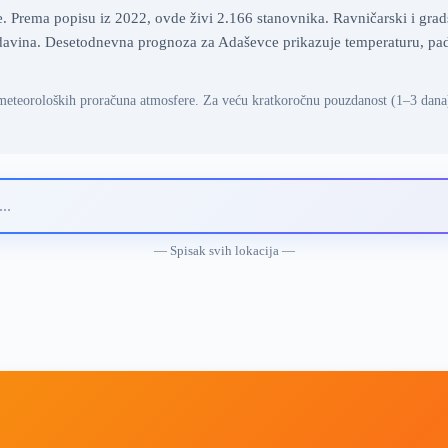
 Prema popisu iz 2022, ovde živi 2.166 stanovnika. Ravničarski i gradsk
vina. Desetodnevna prognoza za Adaševce prikazuje temperaturu, padav
meteoroloških proračuna atmosfere. Za veću kratkoročnu pouzdanost (1–3 dana
— Spisak svih lokacija —