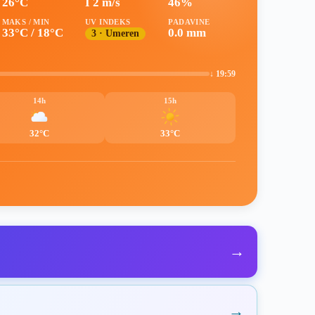
26°C
I 2 m/s
46%
MAKS / MIN
UV INDEKS
PADAVINE
33°C / 18°C
0.0 mm
3 · Umeren
↓ 19:59
14h
15h
32°C
33°C
→
→