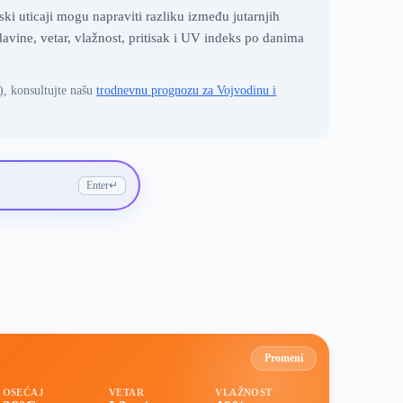
i uticaji mogu napraviti razliku između jutarnjih
ine, vetar, vlažnost, pritisak i UV indeks po danima
), konsultujte našu
trodnevnu prognozu za Vojvodinu i
Enter
↵
Promeni
OSEĆAJ
VETAR
VLAŽNOST