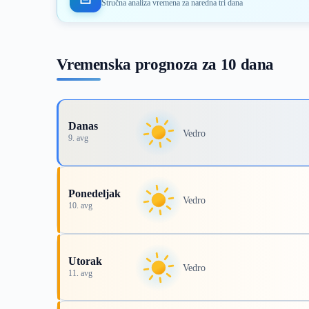
Stručna analiza vremena za naredna tri dana
Vremenska prognoza za 10 dana
Danas
Vedro
9. avg
Ponedeljak
Vedro
10. avg
Utorak
Vedro
11. avg