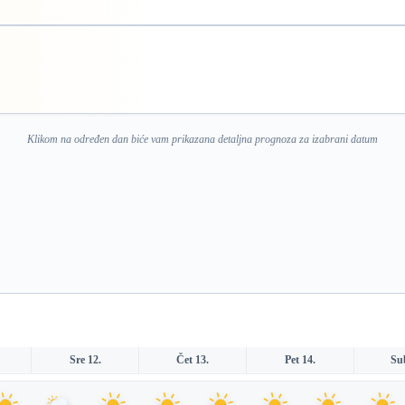
Klikom na određen dan biće vam prikazana detaljna prognoza za izabrani datum
Sre 12.
Čet 13.
Pet 14.
Su