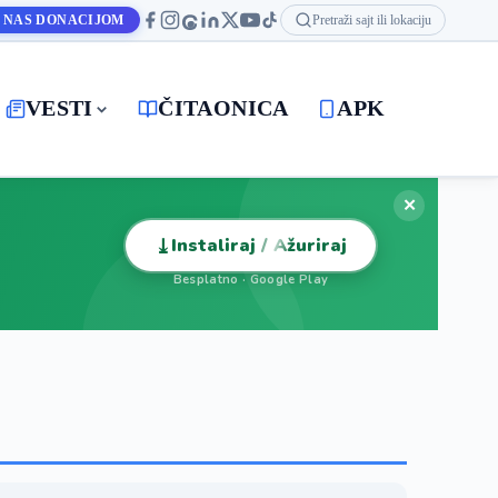
 NAS DONACIJOM
Pretraži sajt ili lokaciju
VESTI
ČITAONICA
APK
✕
⤓
Instaliraj / Ažuriraj
Besplatno · Google Play