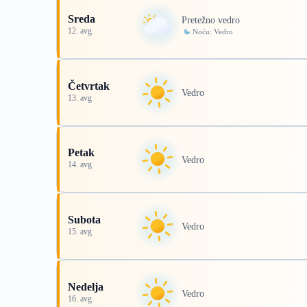
Sreda
Pretežno vedro
12. avg
Noću: Vedro
Četvrtak
Vedro
13. avg
Petak
Vedro
14. avg
Subota
Vedro
15. avg
Nedelja
Vedro
16. avg