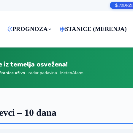
PODRŽI
PROGNOZA
STANICE (MERENJA)
je iz temelja osvežena!
Stanice uživo
· radar padavina · MeteoAlarm
vci – 10 dana