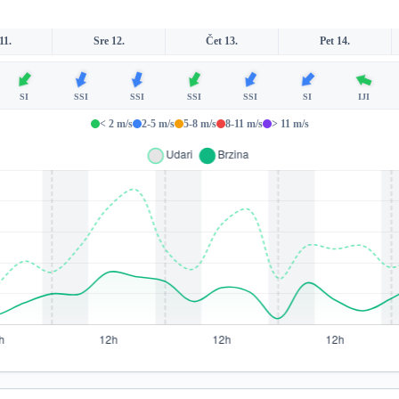
11.
Sre 12.
Čet 13.
Pet 14.
SI
SSI
SSI
SSI
SSI
SI
IJI
< 2 m/s
2-5 m/s
5-8 m/s
8-11 m/s
> 11 m/s