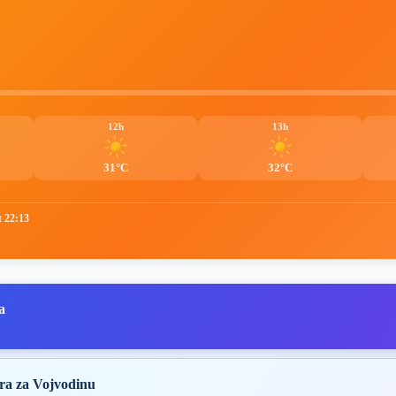
12h
13h
31°C
32°C
t 22:13
a
ra za Vojvodinu