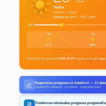
Vedro
Adaševci · Danas
Subjektivno 26°C · ↑33°C ↓18°C
↑ 05:37
10h
11h
27°C
29°C
Modelski termin (prognoza):
09:00, 09.08.
Prognoza ažurirana
8. avgus
Dugoročna prognoza za Adaševce — 15 dan
Ansambl (91 simulacija) · verovatnoće · temperaturni trend
Trodnevna tekstualna prognoza prognostiča