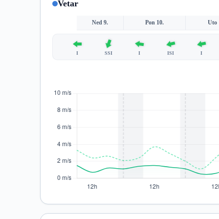
Vetar
Ned 9.
Pon 10.
Uto 
I
SSI
I
ISI
I