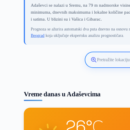
Adaševci se nalazi u Sremu, na 79 m nadmorske visine.
minimuma, dnevnih maksimuma i lokalne količine pada
i satima. U blizini su i Vašica i Gibarac.
Prognoza se ažurira automatski dva puta dnevno na osnovu 
Beograd
koja uključuje ekspertsku analizu prognostičara.
Pretražite
lokaciju
vremenske
prognoze
Vreme danas u Adaševcima
26°C