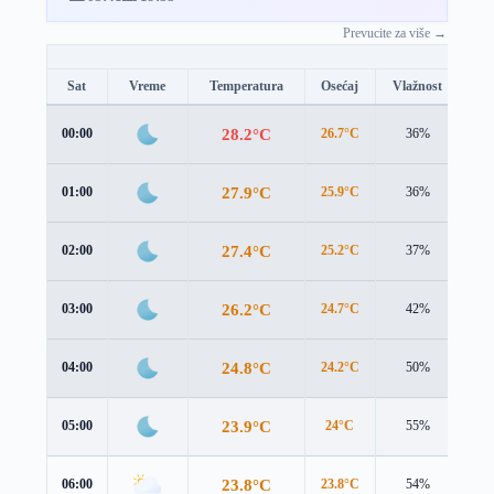
Prevucite za više →
Sat
Vreme
Temperatura
Osećaj
Vlažnost
Br
28.2°C
00:00
26.7°C
36%
3.9
27.9°C
01:00
25.9°C
36%
4.5
27.4°C
02:00
25.2°C
37%
4.8
26.2°C
03:00
24.7°C
42%
4.3
24.8°C
04:00
24.2°C
50%
3.2
23.9°C
05:00
24°C
55%
2.5
23.8°C
06:00
23.8°C
54%
2.4