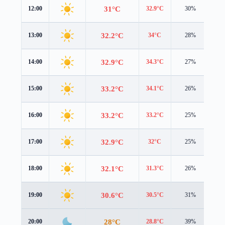
31°C
12:00
32.9°C
30%
0.6
32.2°C
13:00
34°C
28%
1.2
32.9°C
14:00
34.3°C
27%
1.7
33.2°C
15:00
34.1°C
26%
1.7
33.2°C
16:00
33.2°C
25%
1.8
32.9°C
17:00
32°C
25%
1.9
32.1°C
18:00
31.3°C
26%
1.8
30.6°C
19:00
30.5°C
31%
1.1
28°C
20:00
28.8°C
39%
0.2