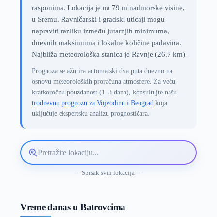
rasponima. Lokacija je na 79 m nadmorske visine,
u Sremu. Ravničarski i gradski uticaji mogu
napraviti razliku između jutarnjih minimuma,
dnevnih maksimuma i lokalne količine padavina.
Najbliža meteorološka stanica je Ravnje (26.7 km).
Prognoza se ažurira automatski dva puta dnevno na
osnovu meteoroloških proračuna atmosfere. Za veću
kratkoročnu pouzdanost (1–3 dana), konsultujte našu
trodnevnu prognozu za Vojvodinu i Beograd
koja
uključuje ekspertsku analizu prognostičara.
Pretražite
lokaciju
vremenske
— Spisak svih lokacija —
prognoze
Vreme danas u Batrovcima