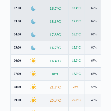
18.7°C
02:00
18.4°C
62%
1.5
18.1°C
03:00
17.4°C
62%
1.7
17.3°C
04:00
16.6°C
64%
1.6
16.7°C
05:00
15.9°C
66%
1.6
16.4°C
06:00
15.7°C
67%
1.5
18°C
07:00
17.9°C
65%
1.1
21.7°C
08:00
22°C
55%
0.9
25.3°C
09:00
25.6°C
45%
1.0