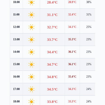
28.4°C
10:00
28.9°C
38%
1.0
31.1°C
11:00
32.4°C
31%
0.9
32.7°C
12:00
34.1°C
25%
0.9
33.7°C
13:00
35.3°C
23%
0.9
34.4°C
14:00
36.1°C
23%
0.8
34.7°C
15:00
36.1°C
23%
0.8
34.8°C
16:00
35.4°C
23%
0.9
34.5°C
17:00
34.3°C
24%
1.1
33.8°C
18:00
33.3°C
24%
1.3