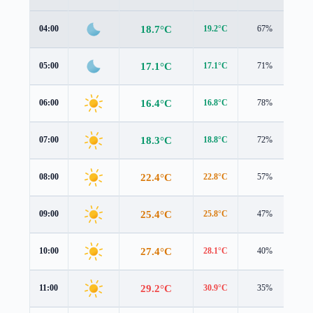
18.7°C
04:00
19.2°C
67%
0.4
17.1°C
05:00
17.1°C
71%
1.2
16.4°C
06:00
16.8°C
78%
0.9
18.3°C
07:00
18.8°C
72%
0.9
22.4°C
08:00
22.8°C
57%
1.3
25.4°C
09:00
25.8°C
47%
1.2
27.4°C
10:00
28.1°C
40%
0.6
29.2°C
11:00
30.9°C
35%
0.3