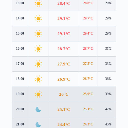
28.4°C
13:00
28.8°C
29%
2.1
29.1°C
14:00
29.7°C
29%
2.0
29.1°C
15:00
29.4°C
29%
1.7
28.7°C
16:00
28.7°C
31%
1.3
27.9°C
17:00
27.5°C
33%
0.9
26.9°C
18:00
26.7°C
36%
0.6
26°C
19:00
25.9°C
39%
0.7
25.1°C
20:00
25.1°C
42%
1.0
24.4°C
21:00
24.3°C
45%
1.3