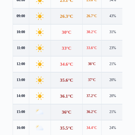
23.1°C
26.3°C
09:00
26.7°C
43%
0.7 
30°C
10:00
30.2°C
31%
0.5 
33°C
11:00
33.6°C
23%
0.4 
34.6°C
12:00
36°C
21%
0.2 
35.6°C
13:00
37°C
20%
0.6 
36.1°C
14:00
37.2°C
20%
1.1 
36°C
15:00
36.2°C
21%
2.1 
35.5°C
16:00
34.4°C
24%
3.7 