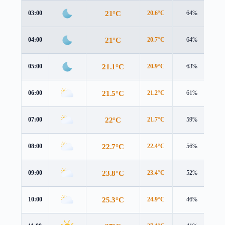
21°C
03:00
20.6°C
64%
3.
21°C
04:00
20.7°C
64%
3.
21.1°C
05:00
20.9°C
63%
2.
21.5°C
06:00
21.2°C
61%
2.
22°C
07:00
21.7°C
59%
2.
22.7°C
08:00
22.4°C
56%
2.
23.8°C
09:00
23.4°C
52%
2.
25.3°C
10:00
24.9°C
46%
2.