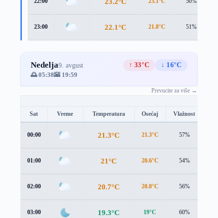
23.2°C
22:00
23.1°C
50%
22.1°C
23:00
21.8°C
51%
Nedelja
↑ 33°C
↓ 16°C
9. avgust
🌅 05:38
🌇 19:59
Prevucite za više →
Sat
Vreme
Temperatura
Osećaj
Vlažnost
Br
21.3°C
00:00
21.3°C
57%
1.5
21°C
01:00
20.6°C
54%
1.6
20.7°C
02:00
20.8°C
56%
0.8
19.3°C
03:00
19°C
60%
1.4