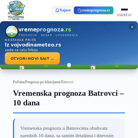
Najave
vremeprognoza.rs
SADRŽAJ
×
vreme
prognoza
.rs
PROGNOZA · RADAR · UPOZORENJA
NASTAVAK PRIČE
Iz vojvodinameteo.rs
sada za celu Srbiju
OTVORI NOVI SAJT →
Početna
/
Prognoza po lokacijama
/
Batrovci
Vremenska prognoza Batrovci –
10 dana
Vremenska prognoza u Batrovcima obuhvata
narednih 10 dana, sa satnim detaljima i dnevnim