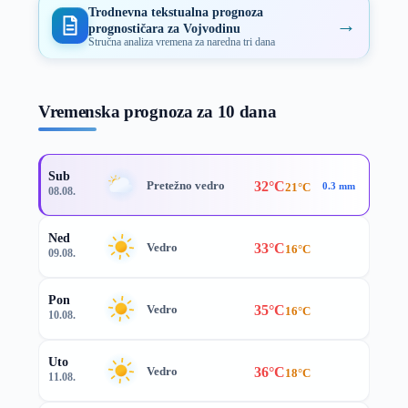
Trodnevna tekstualna prognoza
→
prognostičara za Vojvodinu
Stručna analiza vremena za naredna tri dana
Vremenska prognoza za 10 dana
Sub
32°C
Pretežno vedro
21°C
0.3 mm
08.08.
Ned
33°C
Vedro
16°C
09.08.
Pon
35°C
Vedro
16°C
10.08.
Uto
36°C
Vedro
18°C
11.08.