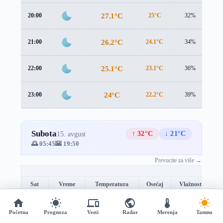
27.1°C
20:00
25°C
32%
3.
26.2°C
21:00
24.1°C
34%
3.
25.1°C
22:00
23.1°C
36%
3.
24°C
23:00
22.2°C
39%
3.
Subota
↑ 32°C
↓ 21°C
15. avgust
🌅 05:45
🌇 19:50
Prevucite za više →
Sat
Vreme
Temperatura
Osećaj
Vlažnost
B
23°C
00:00
21.2°C
42%
3.
Početna
Prognoza
Vesti
Radar
Merenja
Tamno