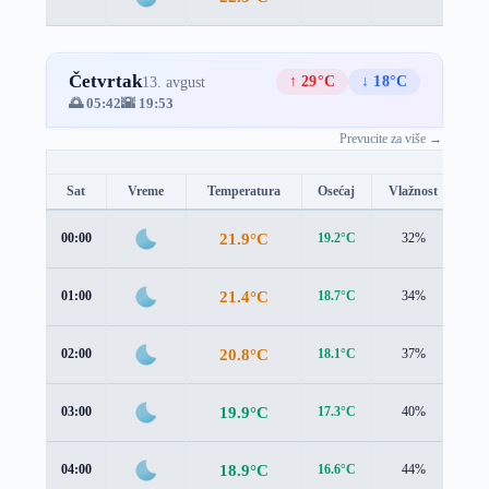
Četvrtak
↑ 29°C
↓ 18°C
13. avgust
🌅 05:42
🌇 19:53
Prevucite za više →
Sat
Vreme
Temperatura
Osećaj
Vlažnost
Br
21.9°C
00:00
19.2°C
32%
2.4
21.4°C
01:00
18.7°C
34%
2.7
20.8°C
02:00
18.1°C
37%
2.9
19.9°C
03:00
17.3°C
40%
2.8
18.9°C
04:00
16.6°C
44%
2.6