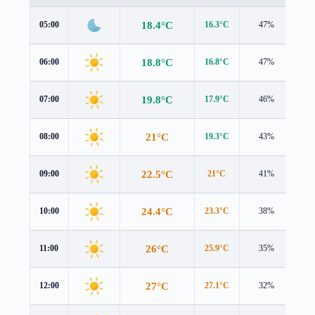
18.4°C
05:00
16.3°C
47%
2.5
18.8°C
06:00
16.8°C
47%
2.5
19.8°C
07:00
17.9°C
46%
2.4
21°C
08:00
19.3°C
43%
2.3
22.5°C
09:00
21°C
41%
2.1
24.4°C
10:00
23.3°C
38%
1.9
26°C
11:00
25.9°C
35%
1.7
27°C
12:00
27.1°C
32%
2.2