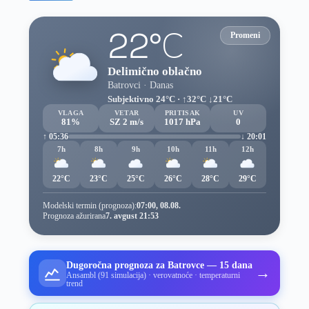
22°C
Promeni
Delimično oblačno
Batrovci · Danas
Subjektivno 24°C · ↑32°C ↓21°C
VLAGA
VETAR
PRITISAK
UV
81%
SZ 2 m/s
1017 hPa
0
↑ 05:36
↓ 20:01
7h
8h
9h
10h
11h
12h
22°C
23°C
25°C
26°C
28°C
29°C
Modelski termin (prognoza):
07:00, 08.08.
Prognoza ažurirana
7. avgust 21:53
Dugoročna prognoza za Batrovce — 15 dana
→
Ansambl (91 simulacija) · verovatnoće · temperaturni
trend