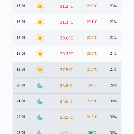
31.2°C
15:00
29.9°C
23%
3.6
31.1°C
16:00
29.1°C
22%
3.6
30.6°C
17:00
27.9°C
22%
3.5
29.3°C
18:00
26.9°C
24%
3.0
27.5°C
19:00
25.5°C
27%
2.3
25.9°C
20:00
24°C
29%
1.9
24.6°C
21:00
22.6°C
30%
1.8
23.5°C
22:00
21.2°C
30%
1.9
22.5°C
23:00
20°C
30%
2.2