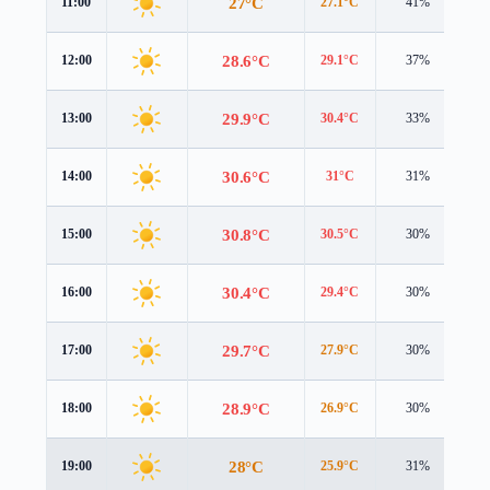
27°C
11:00
27.1°C
41%
2.
28.6°C
12:00
29.1°C
37%
3.
29.9°C
13:00
30.4°C
33%
3.
30.6°C
14:00
31°C
31%
3.
30.8°C
15:00
30.5°C
30%
3.
30.4°C
16:00
29.4°C
30%
3.
29.7°C
17:00
27.9°C
30%
3.
28.9°C
18:00
26.9°C
30%
3.
28°C
19:00
25.9°C
31%
3.