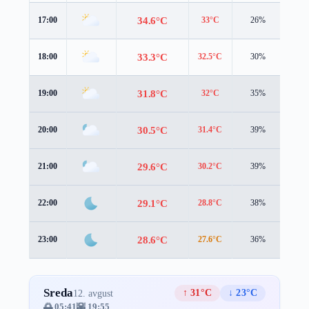
34.6°C
17:00
33°C
26%
4.5 
33.3°C
18:00
32.5°C
30%
3.8 
31.8°C
19:00
32°C
35%
2.3 
30.5°C
20:00
31.4°C
39%
1.4 
29.6°C
21:00
30.2°C
39%
1.7 
29.1°C
22:00
28.8°C
38%
2.6 
28.6°C
23:00
27.6°C
36%
3.4 
Sreda
↑ 31°C
↓ 23°C
12. avgust
🌅 05:41
🌇 19:55