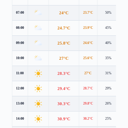
24°C
07:00
23.7°C
50%
2.6
24.7°C
08:00
23.9°C
45%
2.8
25.8°C
09:00
24.6°C
40%
2.9
27°C
10:00
25.6°C
35%
3.0
28.3°C
11:00
27°C
31%
3.1
29.4°C
12:00
28.7°C
29%
3.3
30.3°C
13:00
29.8°C
26%
3.4
30.9°C
14:00
30.2°C
25%
3.5