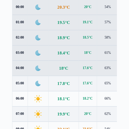
20.3°C
00:00
20°C
54%
1.1 
19.5°C
01:00
19.1°C
57%
1.1 
18.9°C
02:00
18.5°C
58%
1.1 
18.4°C
03:00
18°C
61%
1.0 
18°C
04:00
17.6°C
63%
0.9 
17.8°C
05:00
17.6°C
65%
0.9 
18.1°C
06:00
18.2°C
66%
1.0 
19.9°C
07:00
20°C
62%
1.2 
08:00
23.6°C
54%
0.9 