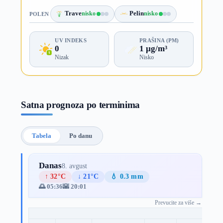
Trave
nisko
Pelin
nisko
POLEN
UV INDEKS
PRAŠINA (PM)
0
1 µg/m³
Nizak
Nisko
Satna prognoza po terminima
Tabela
Po danu
Danas
8. avgust
↑ 32°C
↓ 21°C
💧 0.3 mm
🌅 05:36
🌇 20:01
Prevucite za više →