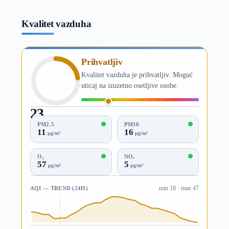
Kvalitet vazduha
Prihvatljiv
Kvalitet vazduha je prihvatljiv. Moguć
uticaj na izuzetno osetljive osobe.
23
AQI
PM2.5
PM10
11
16
µg/m³
µg/m³
O₃
NO₂
57
5
µg/m³
µg/m³
AQI — TREND (24H)
min 18 · max 47