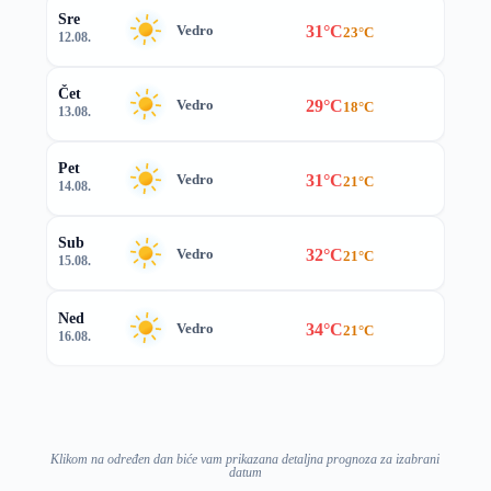
Sre
31°C
Vedro
23°C
12.08.
Čet
29°C
Vedro
18°C
13.08.
Pet
31°C
Vedro
21°C
14.08.
Sub
32°C
Vedro
21°C
15.08.
Ned
34°C
Vedro
21°C
16.08.
Klikom na određen dan biće vam prikazana detaljna prognoza za izabrani
datum