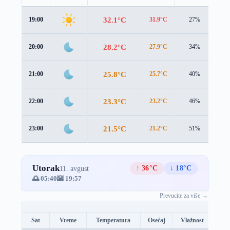
32.1°C
19:00
31.9°C
27%
0.9
28.2°C
20:00
27.9°C
34%
1.0
25.8°C
21:00
25.7°C
40%
0.9
23.3°C
22:00
23.2°C
46%
0.9
21.5°C
23:00
21.2°C
51%
1.1
Utorak
↑ 36°C
↓ 18°C
11. avgust
🌅 05:40
🌇 19:57
Prevucite za više →
Sat
Vreme
Temperatura
Osećaj
Vlažnost
Brz