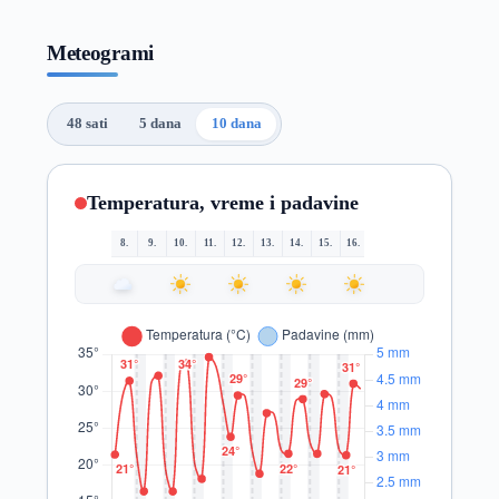
Meteogrami
48 sati
5 dana
10 dana
Temperatura, vreme i padavine
8.
9.
10.
11.
12.
13.
14.
15.
16.