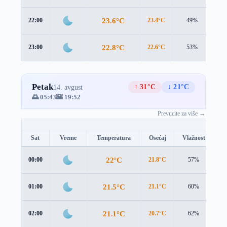
23.6°C
22:00
23.4°C
49%
1.6
22.8°C
23:00
22.6°C
53%
2.0
Petak
↑ 31°C
↓ 21°C
14. avgust
🌅 05:43
🌇 19:52
Prevucite za više →
Sat
Vreme
Temperatura
Osećaj
Vlažnost
B
22°C
00:00
21.8°C
57%
2.
21.5°C
01:00
21.1°C
60%
2.
21.1°C
02:00
20.7°C
62%
2.