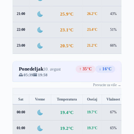
25.9°C
21:00
26.2°C
43%
0.8
23.1°C
22:00
23.4°C
51%
1.0
20.5°C
23:00
21.2°C
66%
1.3
Ponedeljak
↑ 35°C
↓ 16°C
10. avgust
🌅 05:39
🌇 19:58
Prevucite za više →
Sat
Vreme
Temperatura
Osećaj
Vlažnost
Br
19.4°C
00:00
19.7°C
67%
1.4
19.2°C
01:00
19.3°C
65%
1.3