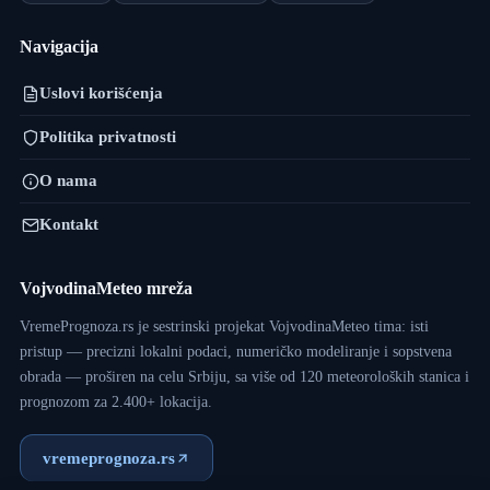
Navigacija
Uslovi korišćenja
Politika privatnosti
O nama
Kontakt
VojvodinaMeteo mreža
VremePrognoza.rs je sestrinski projekat VojvodinaMeteo tima: isti
pristup — precizni lokalni podaci, numeričko modeliranje i sopstvena
obrada — proširen na celu Srbiju, sa više od 120 meteoroloških stanica i
prognozom za 2.400+ lokacija.
vremeprognoza.rs