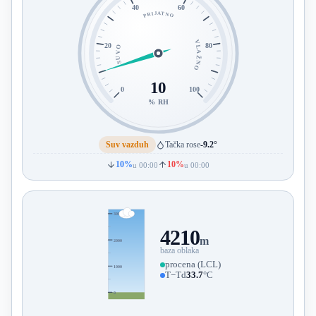
40
60
PRIJATNO
VLAŽNO
20
80
SUVO
10
0
100
% RH
Suv vazduh
Tačka rose
-9.2°
10%
10%
u 00:00
u 00:00
3000
4210
m
2000
baza oblaka
procena (LCL)
1000
T−Td
33.7
°C
0