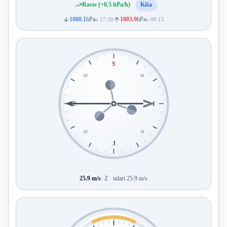
Raste (+0.5 hPa/h)
Kiša
1000.1
hPa
1003.9
hPa
u 17:30
u 00:15
S
SZ
SI
Z
I
JZ
JI
J
25.9 m/s
· Z · udari 25.9 m/s