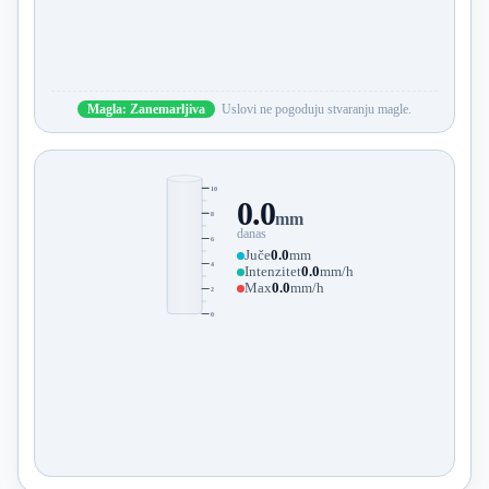
Magla: Zanemarljiva
Uslovi ne pogoduju stvaranju magle.
10
0.0
8
mm
danas
6
Juče
0.0
mm
4
Intenzitet
0.0
mm/h
Max
0.0
mm/h
2
0