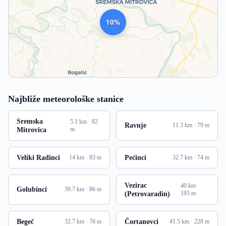
1002
Najbliže meteorološke stanice
Sremska
5.1 km · 82
Ravnje
11.3 km · 79 m
Mitrovica
m
Veliki Radinci
Pećinci
14 km · 93 m
32.7 km · 74 m
Vezirac
40 km ·
Golubinci
39.7 km · 86 m
(Petrovaradin)
193 m
Begeč
Čortanovci
32.7 km · 76 m
41.5 km · 228 m