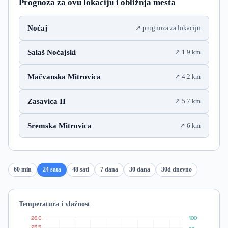
Prognoza za ovu lokaciju i obližnja mesta
Noćaj
prognoza za lokaciju
Salaš Noćajski
1.9 km
Mačvanska Mitrovica
4.2 km
Zasavica II
5.7 km
Sremska Mitrovica
6 km
60 min
24 sata
48 sati
7 dana
30 dana
30d dnevno
Temperatura i vlažnost