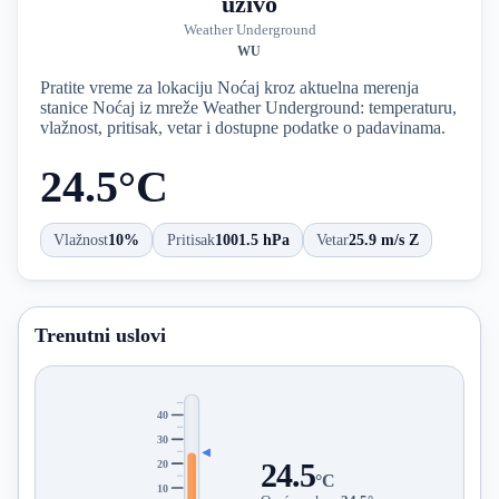
uživo
Weather Underground
WU
Pratite vreme za lokaciju Noćaj kroz aktuelna merenja
stanice Noćaj iz mreže Weather Underground: temperaturu,
vlažnost, pritisak, vetar i dostupne podatke o padavinama.
24.5°C
Vlažnost
10%
Pritisak
1001.5 hPa
Vetar
25.9 m/s Z
Trenutni uslovi
40
30
20
24.5
°C
10