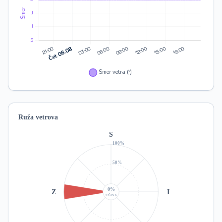
Ruža vetrova
S
100%
50%
0%
Z
I
TIŠINA