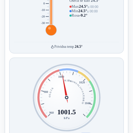
Oseća se kao
24.5°
0
Max
24.5°
u 00:00
-10
Min
24.5°
u 00:00
Rosa
-9.2°
-20
-30
Prividna temp.
24.5°
1000
KIŠA
PROMENLJIVO
1020
OLUJA
980
VEDRO
1040
1001.5
960
hPa