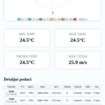
J
0,5–1,5
1,5–3,4
3,4–5,5
5,5–8,0
8,0–10,8
> 10,8
m/s
MIN. TEMP.
MAX. TEMP.
24.5°C
24.5°C
PROSEK TEMP.
MAX. VETAR
24.5°C
25.9 m/s
Detaljni podaci
VREME
T°C
RH%
HPA
M/S
SMER
MM/H
MM
UK.
20:00
24.5°
10%
1000.6 hPa
25.9 m/s
Z
0 mm/h
0 mm
0 mm
Čet 06.08
19:00
24.5°
10%
1000.7 hPa
25.9 m/s
Z
0 mm/h
0 mm
0 mm
Čet 06.08