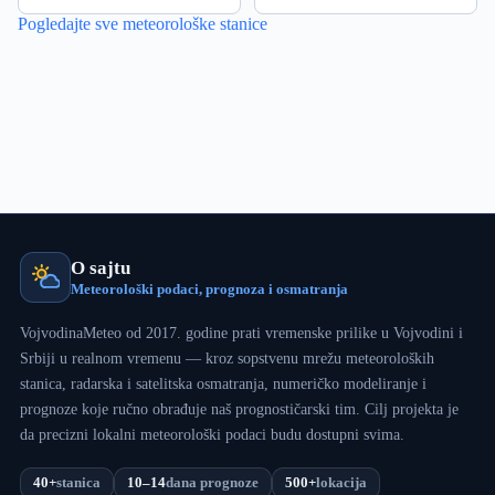
Pogledajte sve meteorološke stanice
O sajtu
Meteorološki podaci, prognoza i osmatranja
VojvodinaMeteo od 2017. godine prati vremenske prilike u Vojvodini i
Srbiji u realnom vremenu — kroz sopstvenu mrežu meteoroloških
stanica, radarska i satelitska osmatranja, numeričko modeliranje i
prognoze koje ručno obrađuje naš prognostičarski tim. Cilj projekta je
da precizni lokalni meteorološki podaci budu dostupni svima.
40+
stanica
10–14
dana prognoze
500+
lokacija