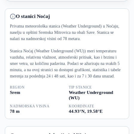
O stanici Noćaj
Privatna meteorološka stanica (Weather Underground) u Noćaju,
naselju u opštini Sremska Mitrovica na obali Save. Stanica se
nalazi na nadmorskoj visini od 78 metara.
Stanica Noćaj (Weather Underground (WU)) meri temperaturu
vazduha, relativnu vlažnost, atmosferski pritisak, kao i brzinu i
smer vetra, uz količinu padavina. Podaci se ažuriraju na svakih 5
minuta, a na ovoj stranici su dostupni grafikoni, statistika i tabele
merenja za poslednja 24 i 48 sati, kao i za 7 i 30 dana unazad.
REGION
TIP STANICE
Srem
Weather Underground
(WU)
NADMORSKA VISINA
KOORDINATE
78 m
44.93°N, 19.58°E