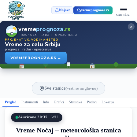
Najave
vremeprognoza.rs
SADRŽAJ
×
vreme
prognoza
.rs
PROGNOZA · RADAR · UPOZORENJA
PROJEKAT VOJVODINAMETEO
Vreme za celu Srbiju
prognoza · radar · upozorenja
VREMEPROGNOZA.RS →
Sve stanice
(vrati se na glavnu)
Pregled
Instrumenti
Info
Grafici
Statistika
Podaci
Lokacija
Ažurirano 20:35
WU
Vreme Noćaj – meteorološka stanica