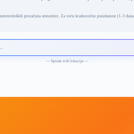
meteoroloških proračuna atmosfere. Za veću kratkoročnu pouzdanost (1–3 dana
— Spisak svih lokacija —