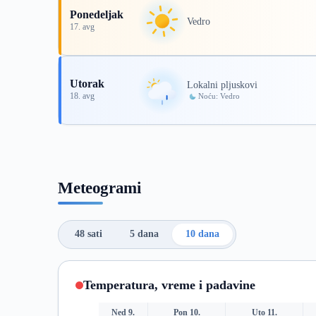
Ponedeljak
Vedro
17. avg
Utorak
Lokalni pljuskovi
18. avg
Noću: Vedro
Meteogrami
48 sati
5 dana
10 dana
Temperatura, vreme i padavine
Ned 9.
Pon 10.
Uto 11.