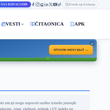
 NAS DONACIJOM
Pretraži sajt ili lokaciju
VESTI
ČITAONICA
APK
×
OTVORI NOVI SAJT →
ki uticaji mogu napraviti razliku između jutarnjih
vine, vetar, vlažnost, pritisak i UV indeks po