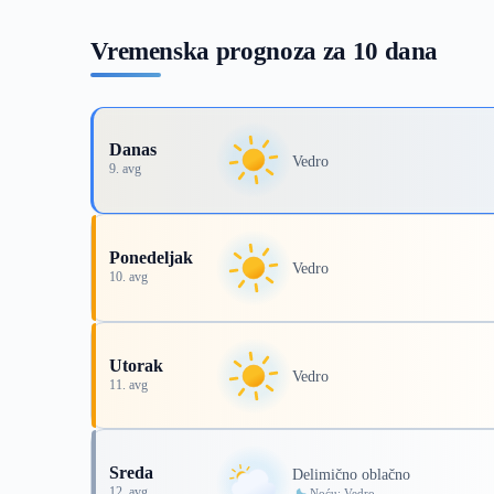
Vremenska prognoza za 10 dana
Danas
Vedro
9. avg
Ponedeljak
Vedro
10. avg
Utorak
Vedro
11. avg
Sreda
Delimično oblačno
12. avg
Noću: Vedro