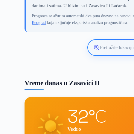
danima i satima. U blizini su i Zasavica I i Laćarak.
Prognoza se ažurira automatski dva puta dnevno na osnovu 
Beograd
koja uključuje ekspertsku analizu prognostičara.
Pretražite
lokaciju
vremenske
prognoze
Vreme danas u Zasavici II
32°C
Vedro