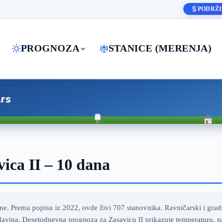
PODRŽI
PROGNOZA
STANICE (MERENJA)
.rs
ica II – 10 dana
e. Prema popisu iz 2022, ovde živi 707 stanovnika. Ravničarski i grads
ina. Desetodnevna prognoza za Zasavicu II prikazuje temperaturu, pada