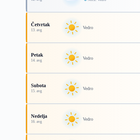
Četvrtak
Vedro
13. avg
Petak
Vedro
14. avg
Subota
Vedro
15. avg
Nedelja
Vedro
16. avg