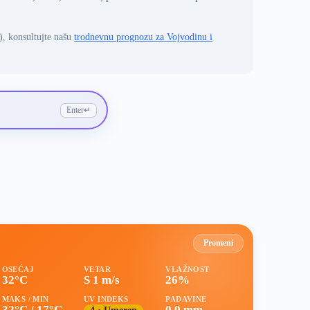
), konsultujte našu
trodnevnu prognozu za Vojvodinu i
Enter
↵
Promeni
OSEĆAJ
VETAR
VLAŽNOST
32°C
S 1 m/s
26%
MAKS / MIN
UV INDEKS
PADAVINE
32°C / 17°C
0.0 mm