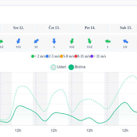
Sre 12.
Čet 13.
Pet 14.
Sub 15.
SZ
SSI
SI
S
SSI
SSZ
I
IJI
< 2 m/s
2-5 m/s
5-8 m/s
8-11 m/s
> 11 m/s