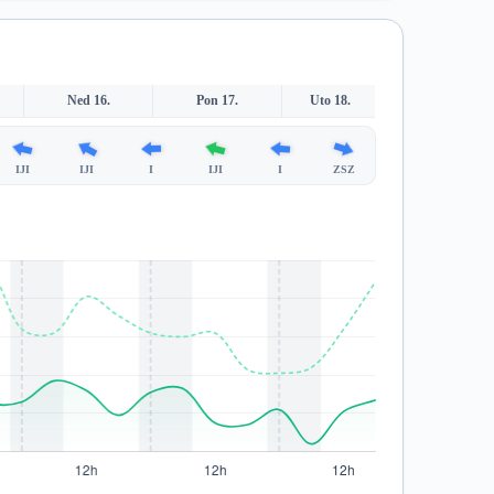
Ned 16.
Pon 17.
Uto 18.
IJI
IJI
I
IJI
I
ZSZ