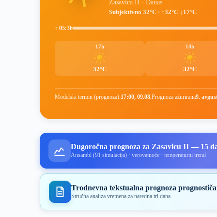
Zasavica II · Danas
Subjektivno 32°C · ↑32°C ↓17°C
↑ 05:36
17h
18h
32°C
32°C
Modelski termin (prognoza):
17:00, 09.08.
Prognoza ažurirana
9. avgus
Dugoročna prognoza za Zasavicu II — 15 d
Ansambl (91 simulacija) · verovatnoće · temperaturni trend
Trodnevna tekstualna prognoza prognostiča
Stručna analiza vremena za naredna tri dana