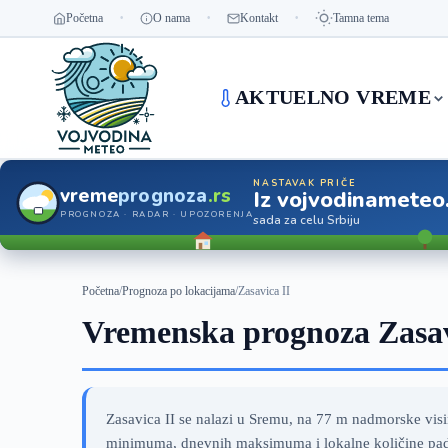
Početna
O nama
Kontakt
Tamna tema
AKTUELNO VREME
NASTAVAK PRIČE
vreme
prognoza
.rs
Iz vojvodinameteo
PROGNOZA · RADAR · UPOZORENJA
sada za celu Srbiju
Početna
/
Prognoza po lokacijama
/
Zasavica II
Vremenska prognoza Zasav
Zasavica II se nalazi u Sremu, na 77 m nadmorske visin
minimuma, dnevnih maksimuma i lokalne količine padav