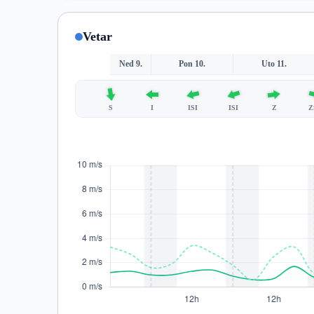
Vetar
Ned 9.
Pon 10.
Uto 11.
S
I
ISI
ISI
Z
Z