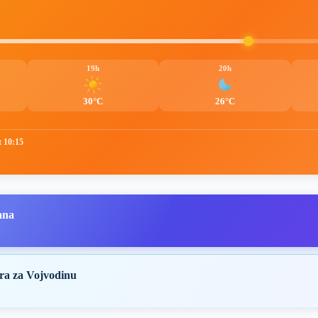
19h
20h
30°C
26°C
t 10:15
ana
ra za Vojvodinu