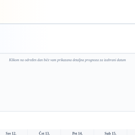
Klikom na određen dan biće vam prikazana detaljna prognoza za izabrani datum
Sre 12.
Čet 13.
Pet 14.
Sub 15.