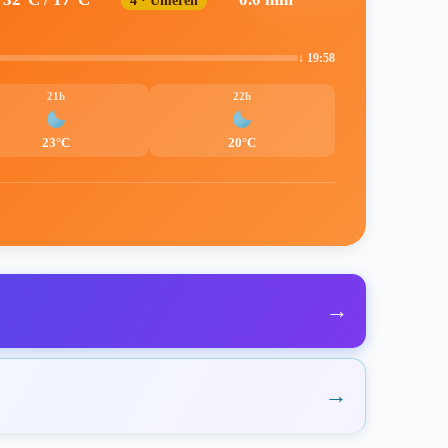
4 · Umeren
↓ 19:58
21h
22h
23°C
20°C
→
→