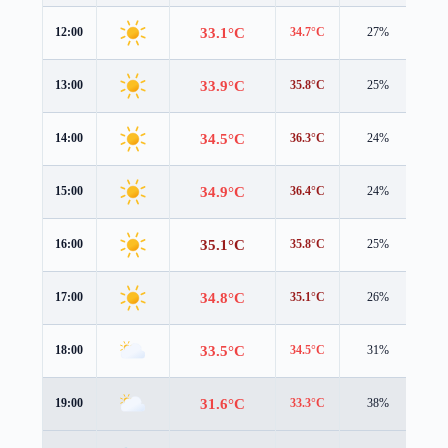
33.1°C
12:00
34.7°C
27%
0.9
33.9°C
13:00
35.8°C
25%
0.7
34.5°C
14:00
36.3°C
24%
0.5
34.9°C
15:00
36.4°C
24%
0.6
35.1°C
16:00
35.8°C
25%
1.0
34.8°C
17:00
35.1°C
26%
1.2
33.5°C
18:00
34.5°C
31%
0.6
31.6°C
19:00
33.3°C
38%
0.4