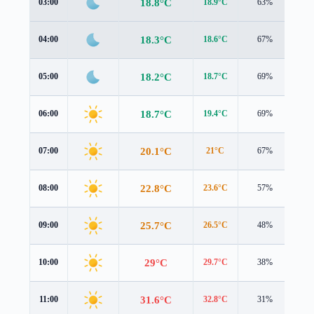
18.8°C
03:00
18.9°C
63%
0.8
18.3°C
04:00
18.6°C
67%
0.7
18.2°C
05:00
18.7°C
69%
0.6
18.7°C
06:00
19.4°C
69%
0.4
20.1°C
07:00
21°C
67%
0.6
22.8°C
08:00
23.6°C
57%
0.8
25.7°C
09:00
26.5°C
48%
0.8
29°C
10:00
29.7°C
38%
0.9
31.6°C
11:00
32.8°C
31%
1.0