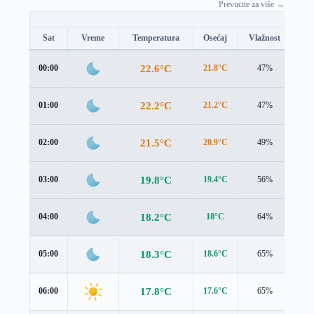
Prevucite za više →
Sat
Vreme
Temperatura
Osećaj
Vlažnost
Br
22.6°C
00:00
21.8°C
47%
2.0
22.2°C
01:00
21.2°C
47%
2.1
21.5°C
02:00
20.9°C
49%
1.5
19.8°C
03:00
19.4°C
56%
1.3
18.2°C
04:00
18°C
64%
1.2
18.3°C
05:00
18.6°C
65%
0.3
17.8°C
06:00
17.6°C
65%
0.9