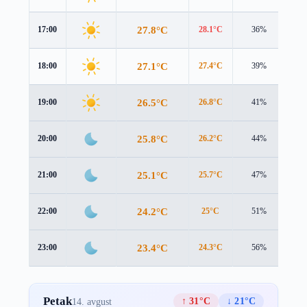
27.8°C
17:00
28.1°C
36%
0.1
27.1°C
18:00
27.4°C
39%
0.4
26.5°C
19:00
26.8°C
41%
0.8
25.8°C
20:00
26.2°C
44%
0.9
25.1°C
21:00
25.7°C
47%
0.8
24.2°C
22:00
25°C
51%
0.7
23.4°C
23:00
24.3°C
56%
0.7
Petak
↑ 31°C
↓ 21°C
14. avgust