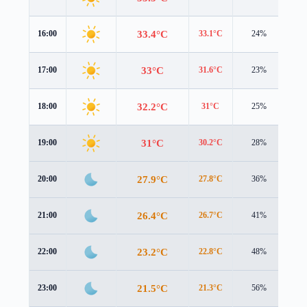
33.4°C
16:00
33.1°C
24%
2.1
33°C
17:00
31.6°C
23%
2.4
32.2°C
18:00
31°C
25%
2.2
31°C
19:00
30.2°C
28%
1.6
27.9°C
20:00
27.8°C
36%
0.9
26.4°C
21:00
26.7°C
41%
0.6
23.2°C
22:00
22.8°C
48%
1.6
21.5°C
23:00
21.3°C
56%
1.6