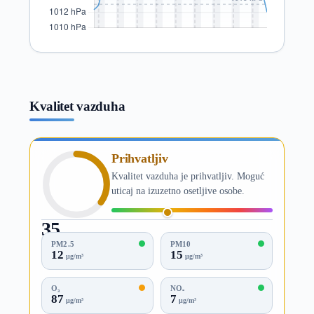
Kvalitet vazduha
Prihvatljiv
Kvalitet vazduha je prihvatljiv. Moguć
uticaj na izuzetno osetljive osobe.
35
AQI
PM2.5
PM10
12
15
µg/m³
µg/m³
O₃
NO₂
87
7
µg/m³
µg/m³