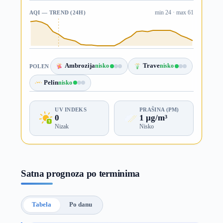
AQI — TREND (24H)
min 24 · max 61
Ambrozija
nisko
Trave
nisko
POLEN
Pelin
nisko
UV INDEKS
PRAŠINA (PM)
0
1 µg/m³
Nizak
Nisko
Satna prognoza po terminima
Tabela
Po danu