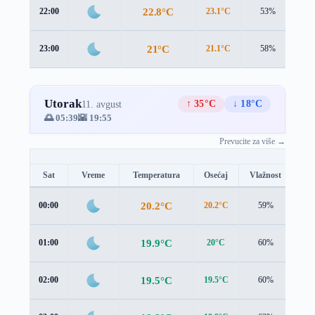
22.8°C
22:00
23.1°C
53%
1.
21°C
23:00
21.1°C
58%
1.
Utorak
↑ 35°C
↓ 18°C
11. avgust
🌅 05:39
🌇 19:55
Prevucite za više →
Sat
Vreme
Temperatura
Osećaj
Vlažnost
Br
20.2°C
00:00
20.2°C
59%
1.3
19.9°C
01:00
20°C
60%
1.0
19.5°C
02:00
19.5°C
60%
0.9