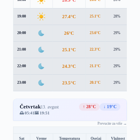
27.4°C
19:00
25.1°C
28%
3.0 
26°C
20:00
23.6°C
29%
3.2 
25.1°C
21:00
22.3°C
29%
3.4 
24.3°C
22:00
21.1°C
29%
3.8 
23.5°C
23:00
20.1°C
29%
3.9 
Četvrtak
↑ 28°C
↓ 19°C
13. avgust
🌅 05:41
🌇 19:51
Prevucite za više →
Sat
Vreme
Temperatura
Osećaj
Vlažnost
Br