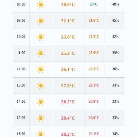
20.8°C
08:00
20°C
48%
1.0
22.1°C
09:00
21.6°C
45%
1.0
23.8°C
10:00
23.5°C
42%
1.1
25.2°C
11:00
25.9°C
39%
1.2
26.1°C
12:00
27.5°C
36%
0.9
27.5°C
13:00
29.1°C
34%
1.0
28.2°C
14:00
29.8°C
33%
0.9
28.4°C
15:00
29.6°C
33%
0.7
28.2°C
16:00
29.1°C
34%
0.4