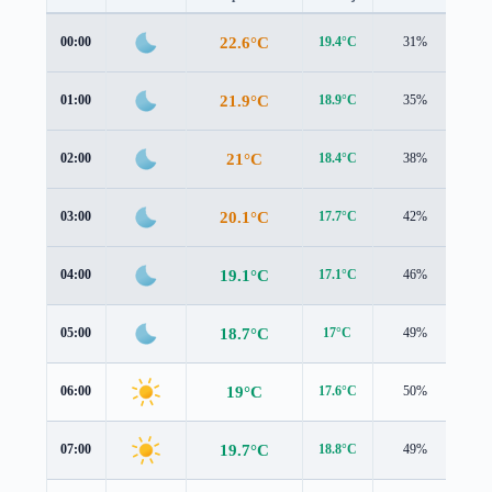
22.6°C
00:00
19.4°C
31%
3.8
21.9°C
01:00
18.9°C
35%
3.5
21°C
02:00
18.4°C
38%
3.3
20.1°C
03:00
17.7°C
42%
2.9
19.1°C
04:00
17.1°C
46%
2.5
18.7°C
05:00
17°C
49%
2.1
19°C
06:00
17.6°C
50%
1.6
19.7°C
07:00
18.8°C
49%
1.2