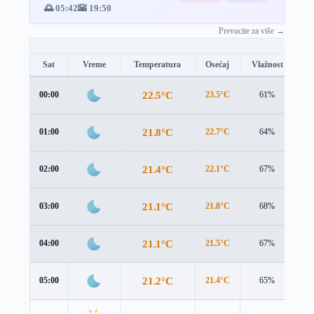
🌅 05:42
🌇 19:50
Prevucite za više →
Sat
Vreme
Temperatura
Osećaj
Vlažnost
Br
22.5°C
00:00
23.5°C
61%
1.
21.8°C
01:00
22.7°C
64%
1.
21.4°C
02:00
22.1°C
67%
1.
21.1°C
03:00
21.8°C
68%
1.
21.1°C
04:00
21.5°C
67%
2.
21.2°C
05:00
21.4°C
65%
2.