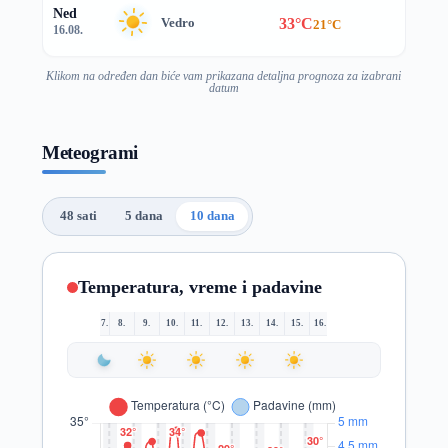
Ned
33°C
Vedro
21°C
16.08.
Klikom na određen dan biće vam prikazana detaljna prognoza za izabrani
datum
Meteogrami
48 sati
5 dana
10 dana
Temperatura, vreme i padavine
7.
8.
9.
10.
11.
12.
13.
14.
15.
16.