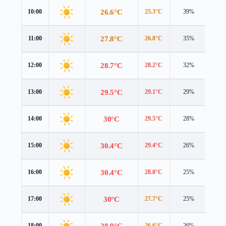
26.6°C
10:00
25.3°C
39%
3.4 
27.8°C
11:00
26.8°C
35%
3.6 
28.7°C
12:00
28.2°C
32%
3.7 
29.5°C
13:00
29.1°C
29%
3.7 
30°C
14:00
29.5°C
28%
3.7 
30.4°C
15:00
29.4°C
26%
3.7 
30.4°C
16:00
28.8°C
25%
3.6 
30°C
17:00
27.7°C
25%
3.4 
28.9°C
18:00
26.6°C
26%
3.2 