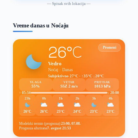
vremenske
— Spisak svih lokacija —
prognoze
Vreme danas u Noćaju
26°C
Promeni
Vedro
Noćaj · Danas
Subjektivno 27°C · ↑35°C ↓20°C
VLAGA
VETAR
PRITISAK
55%
SSZ 2 m/s
1013 hPa
↑ 05:34
↓ 20:00
23h
0h
1h
2h
3h
4h
26°C
26°C
25°C
24°C
23°C
23°C
Modelski termin (prognoza):
23:00, 07.08.
Prognoza ažurirana
7. avgust 21:53