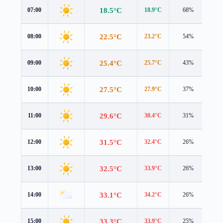
18.5°C
07:00
18.9°C
68%
0.6
22.5°C
08:00
23.2°C
54%
0.4
25.4°C
09:00
25.7°C
43%
0.5
27.5°C
10:00
27.9°C
37%
0.5
29.6°C
11:00
30.4°C
31%
1.0
31.5°C
12:00
32.4°C
26%
1.3
32.5°C
13:00
33.9°C
26%
1.4
33.1°C
14:00
34.2°C
26%
2.0
33.3°C
15:00
33.9°C
25%
1.9