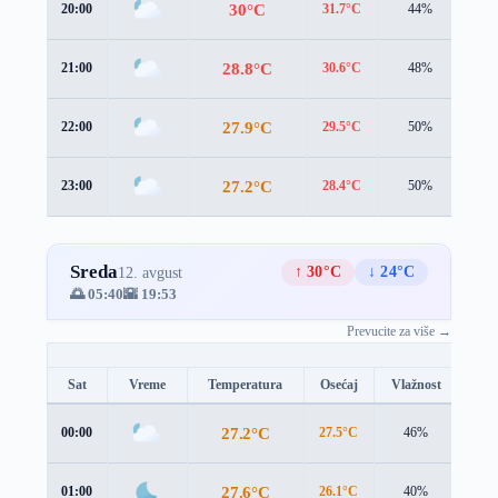
30°C
20:00
31.7°C
44%
1.0
28.8°C
21:00
30.6°C
48%
0.9
27.9°C
22:00
29.5°C
50%
1.3
27.2°C
23:00
28.4°C
50%
1.6
Sreda
↑ 30°C
↓ 24°C
12. avgust
🌅 05:40
🌇 19:53
Prevucite za više →
Sat
Vreme
Temperatura
Osećaj
Vlažnost
Brz
27.2°C
00:00
27.5°C
46%
2.5 
27.6°C
01:00
26.1°C
40%
4.7 