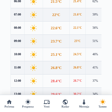
21.5°C
06:00
21.4°C
62%
2.
22°C
07:00
21.6°C
59%
2.
22.6°C
08:00
22.1°C
56%
3.
23.7°C
09:00
23°C
51%
3.
25.1°C
10:00
24.5°C
46%
3.
26.8°C
11:00
26.8°C
41%
3.
28.4°C
12:00
28.7°C
37%
3.
29.6°C
13:00
30.2°C
34%
3.
Početna
Prognoza
Vesti
Radar
Merenja
Tamno
30.4°C
14:00
30.8°C
32%
3.