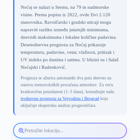
Noćaj se nalazi u Sremu, na 79 m nadmorske
visine. Prema popisu iz 2022, ovde živi 2.120
stanovnika. Ravničarski i gradski uticaji mogu
napraviti razliku između jutarnjih minimuma,
dnevnih maksimuma i lokalne količine padavina.
Desetodnevna prognoza za Noćaj prikazuje
temperaturu, padavine, vetar, vlažnost, pritisak i
UV indeks po danima i satima. U blizini su i Salaš
Noćajski i Radenković.
Prognoza se ažurira automatski dva puta dnevno na
osnovu meteoroloških proračuna atmosfere. Za veću
kratkoročnu pouzdanost (1–3 dana), konsultujte našu
trodnevnu prognozu za Vojvodinu i Beograd
koja
uključuje ekspertsku analizu prognostičara.
Pretražite
lokaciju