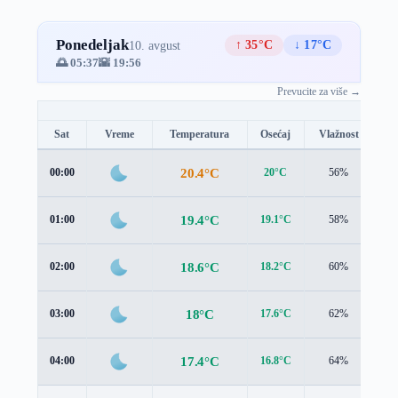
Ponedeljak
↑ 35°C
↓ 17°C
10. avgust
🌅 05:37
🌇 19:56
Prevucite za više →
Sat
Vreme
Temperatura
Osećaj
Vlažnost
Br
20.4°C
00:00
20°C
56%
1.
19.4°C
01:00
19.1°C
58%
1.
18.6°C
02:00
18.2°C
60%
1.
18°C
03:00
17.6°C
62%
1.
17.4°C
04:00
16.8°C
64%
1.