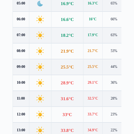
16.9°C
05:00
16.3°C
65%
1.
16.6°C
06:00
16°C
66%
1.
18.2°C
07:00
17.9°C
63%
1.
21.9°C
08:00
21.7°C
53%
1.
25.5°C
09:00
25.5°C
44%
1.
28.9°C
10:00
29.1°C
36%
1.
31.6°C
11:00
32.5°C
28%
1.
33°C
12:00
33.7°C
23%
1.
33.8°C
13:00
34.9°C
22%
1.