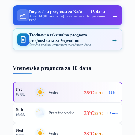
Dugoročna prognoza za Noćaj — 15 dana
→
Ansambl (91 simulacija) · verovatnoće · temperaturni
trend
Trodnevna tekstualna prognoza
→
prognostičara za Vojvodinu
Stručna analiza vremena za naredna tri dana
Vremenska prognoza za 10 dana
Pet
35°C
Vedro
20°C
61%
07.08.
Sub
33°C
Pretežno vedro
22°C
0.3 mm
08.08.
Ned
33°C
Vedro
18°C