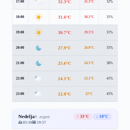
32.3°C
17:00
31.3°C
32%
4.0
31.6°C
18:00
30.3°C
31%
3.8
30.7°C
19:00
29.5°C
31%
3.2
27.9°C
20:00
26.9°C
35%
2.5
25.6°C
21:00
24.5°C
38%
2.2
24.1°C
22:00
23.1°C
41%
2.0
22.8°C
23:00
22°C
45%
1.7
Nedelja
↑ 33°C
↓ 18°C
9. avgust
🌅 05:36
🌇 19:57