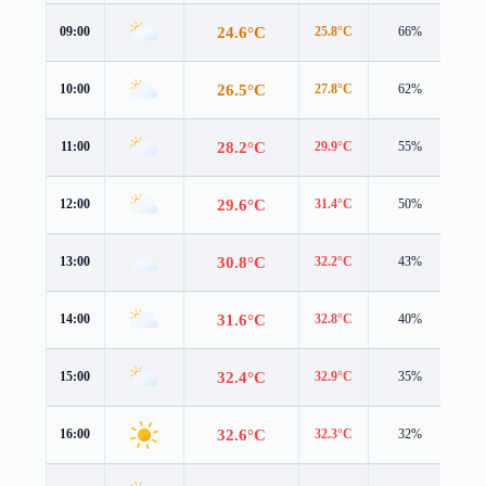
24.6°C
09:00
25.8°C
66%
3.3
26.5°C
10:00
27.8°C
62%
3.5
28.2°C
11:00
29.9°C
55%
4.1
29.6°C
12:00
31.4°C
50%
4.3
30.8°C
13:00
32.2°C
43%
4.2
31.6°C
14:00
32.8°C
40%
4.1
32.4°C
15:00
32.9°C
35%
4.0
32.6°C
16:00
32.3°C
32%
3.9