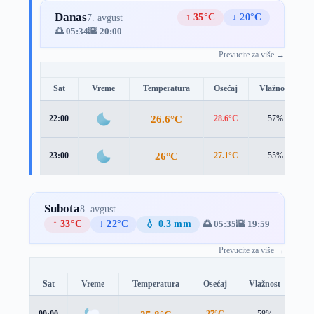
Danas
↑ 35°C
↓ 20°C
7. avgust
🌅 05:34
🌇 20:00
Prevucite za više →
Sat
Vreme
Temperatura
Osećaj
Vlažnost
26.6°C
22:00
28.6°C
57%
26°C
23:00
27.1°C
55%
Subota
8. avgust
↑ 33°C
↓ 22°C
💧 0.3 mm
🌅 05:35
🌇 19:59
Prevucite za više →
Sat
Vreme
Temperatura
Osećaj
Vlažnost
Br