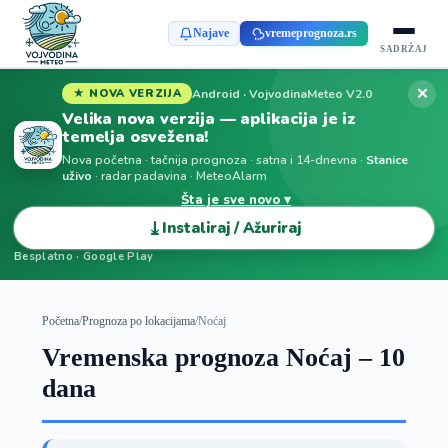
Najave
vremeprognoza.rs
SADRŽAJ
✕
Android · VojvodinaMeteo V2.0
★ NOVA VERZIJA
Velika nova verzija — aplikacija je iz
temelja osvežena!
Nova početna · tačnija prognoza · satna i 14-dnevna ·
Stanice
uživo
· radar padavina · MeteoAlarm
Šta je sve novo ▾
⤓
Instaliraj / Ažuriraj
Besplatno · Google Play
Početna
/
Prognoza po lokacijama
/
Noćaj
Vremenska prognoza Noćaj – 10
dana