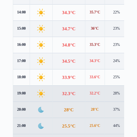
34.3°C
14:00
35.7°C
22%
1.
34.7°C
15:00
36°C
23%
0.
34.8°C
16:00
35.3°C
23%
0.
34.5°C
17:00
34.3°C
24%
1.
33.9°C
18:00
33.6°C
25%
1.
32.3°C
19:00
32.2°C
28%
1.
28°C
20:00
28°C
37%
1.
25.5°C
21:00
25.6°C
44%
1.