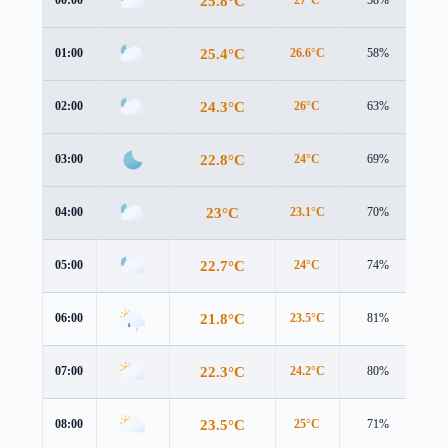
25.8°C
00:00
27°C
58%
2.2
25.4°C
01:00
26.6°C
58%
2.1
24.3°C
02:00
26°C
63%
1.3
22.8°C
03:00
24°C
69%
2.2
23°C
04:00
23.1°C
70%
4.8
22.7°C
05:00
24°C
74%
2.8
21.8°C
06:00
23.5°C
81%
2.7
22.3°C
07:00
24.2°C
80%
2.5
23.5°C
08:00
25°C
71%
2.4